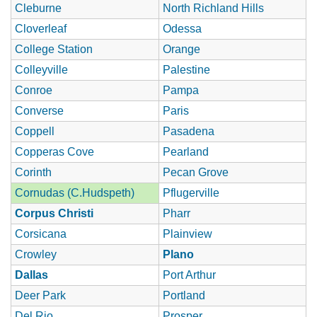
Cleburne
North Richland Hills
Cloverleaf
Odessa
College Station
Orange
Colleyville
Palestine
Conroe
Pampa
Converse
Paris
Coppell
Pasadena
Copperas Cove
Pearland
Corinth
Pecan Grove
Cornudas (C.Hudspeth)
Pflugerville
Corpus Christi
Pharr
Corsicana
Plainview
Crowley
Plano
Dallas
Port Arthur
Deer Park
Portland
Del Rio
Prosper