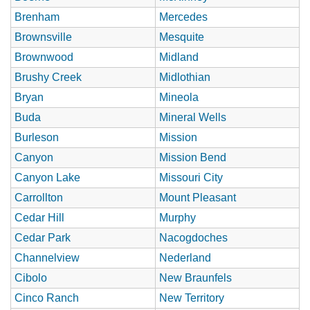
Brenham
Mercedes
Brownsville
Mesquite
Brownwood
Midland
Brushy Creek
Midlothian
Bryan
Mineola
Buda
Mineral Wells
Burleson
Mission
Canyon
Mission Bend
Canyon Lake
Missouri City
Carrollton
Mount Pleasant
Cedar Hill
Murphy
Cedar Park
Nacogdoches
Channelview
Nederland
Cibolo
New Braunfels
Cinco Ranch
New Territory