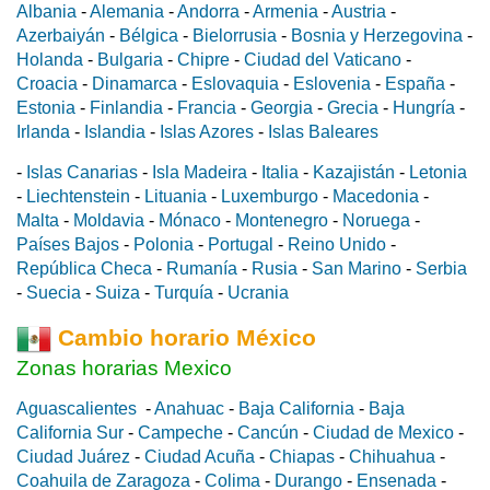
Albania
-
Alemania
-
Andorra
-
Armenia
-
Austria
-
Azerbaiyán
-
Bélgica
-
Bielorrusia
-
Bosnia y Herzegovina
-
Holanda
-
Bulgaria
-
Chipre
-
Ciudad del Vaticano
-
Croacia
-
Dinamarca
-
Eslovaquia
-
Eslovenia
-
España
-
Estonia
-
Finlandia
-
Francia
-
Georgia
-
Grecia
-
Hungría
-
Irlanda
-
Islandia
-
Islas Azores
-
Islas Baleares
-
Islas Canarias
-
Isla Madeira
-
Italia
-
Kazajistán
-
Letonia
-
Liechtenstein
-
Lituania
-
Luxemburgo
-
Macedonia
-
Malta
-
Moldavia
-
Mónaco
-
Montenegro
-
Noruega
-
Países Bajos
-
Polonia
-
Portugal
-
Reino Unido
-
República Checa
-
Rumanía
-
Rusia
-
San Marino
-
Serbia
-
Suecia
-
Suiza
-
Turquía
-
Ucrania
Cambio horario México
Zonas horarias Mexico
Aguascalientes
-
Anahuac
-
Baja California
-
Baja
California Sur
-
Campeche
-
Cancún
-
Ciudad de Mexico
-
Ciudad Juárez
-
Ciudad Acuña
-
Chiapas
-
Chihuahua
-
Coahuila de Zaragoza
-
Colima
-
Durango
-
Ensenada
-