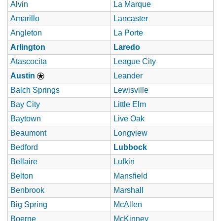
Alvin
La Marque
Amarillo
Lancaster
Angleton
La Porte
Arlington
Laredo
Atascocita
League City
Austin
Leander
Balch Springs
Lewisville
Bay City
Little Elm
Baytown
Live Oak
Beaumont
Longview
Bedford
Lubbock
Bellaire
Lufkin
Belton
Mansfield
Benbrook
Marshall
Big Spring
McAllen
Boerne
McKinney