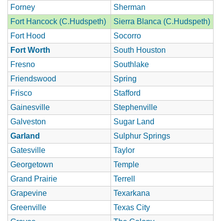
Forney
Sherman
Fort Hancock (C.Hudspeth)
Sierra Blanca (C.Hudspeth)
Fort Hood
Socorro
Fort Worth
South Houston
Fresno
Southlake
Friendswood
Spring
Frisco
Stafford
Gainesville
Stephenville
Galveston
Sugar Land
Garland
Sulphur Springs
Gatesville
Taylor
Georgetown
Temple
Grand Prairie
Terrell
Grapevine
Texarkana
Greenville
Texas City