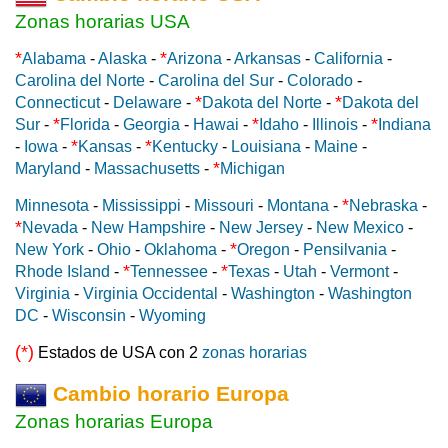
Zonas horarias USA
*
*
Alabama
-
Alaska
-
Arizona
-
Arkansas
-
California
-
Carolina del Norte
-
Carolina del Sur
-
Colorado
-
*
*
Connecticut
-
Delaware
-
Dakota del Norte
-
Dakota del
*
*
*
Sur
-
Florida
-
Georgia
-
Hawai
-
Idaho
-
Illinois
-
Indiana
*
*
-
Iowa
-
Kansas
-
Kentucky
-
Louisiana
-
Maine
-
*
Maryland
-
Massachusetts
-
Michigan
*
Minnesota
-
Mississippi
-
Missouri
-
Montana
-
Nebraska
-
*
Nevada
-
New Hampshire
-
New Jersey
-
New Mexico
-
*
New York
-
Ohio
-
Oklahoma
-
Oregon
-
Pensilvania
-
*
*
Rhode Island
-
Tennessee
-
Texas
-
Utah
-
Vermont
-
Virginia
-
Virginia Occidental
-
Washington
-
Washington
DC
-
Wisconsin
-
Wyoming
(*)
Estados de USA con 2
zonas horarias
Cambio horario Europa
Zonas horarias Europa