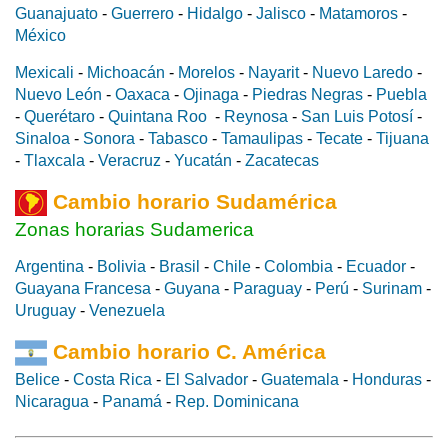
Guanajuato
-
Guerrero
-
Hidalgo
-
Jalisco
-
Matamoros
-
México
Mexicali
-
Michoacán
-
Morelos
-
Nayarit
-
Nuevo Laredo
-
Nuevo León
-
Oaxaca
-
Ojinaga
-
Piedras Negras
-
Puebla
-
Querétaro
-
Quintana Roo
-
Reynosa
-
San Luis Potosí
-
Sinaloa
-
Sonora
-
Tabasco
-
Tamaulipas
-
Tecate
-
Tijuana
-
Tlaxcala
-
Veracruz
-
Yucatán
-
Zacatecas
Cambio horario Sudamérica
Zonas horarias Sudamerica
Argentina
-
Bolivia
-
Brasil
-
Chile
-
Colombia
-
Ecuador
-
Guayana Francesa
-
Guyana
-
Paraguay
-
Perú
-
Surinam
-
Uruguay
-
Venezuela
Cambio horario C. América
Belice
-
Costa Rica
-
El Salvador
-
Guatemala
-
Honduras
-
Nicaragua
-
Panamá
-
Rep. Dominicana