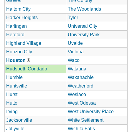
Groves
The Colony
Haltom City
The Woodlands
Harker Heights
Tyler
Harlingen
Universal City
Hereford
University Park
Highland Village
Uvalde
Horizon City
Victoria
Houston
Waco
Hudspeth Condado
Watauga
Humble
Waxahachie
Huntsville
Weatherford
Hurst
Weslaco
Hutto
West Odessa
Irving
West University Place
Jacksonville
White Settlement
Jollyville
Wichita Falls