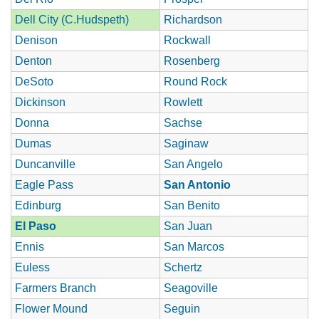
Dell City (C.Hudspeth)
Richardson
Denison
Rockwall
Denton
Rosenberg
DeSoto
Round Rock
Dickinson
Rowlett
Donna
Sachse
Dumas
Saginaw
Duncanville
San Angelo
Eagle Pass
San Antonio
Edinburg
San Benito
El Paso
San Juan
Ennis
San Marcos
Euless
Schertz
Farmers Branch
Seagoville
Flower Mound
Seguin