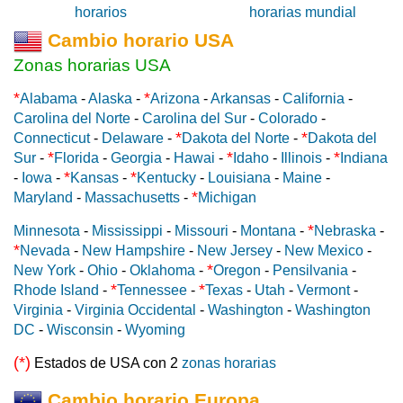
Cambio horario USA
Zonas horarias USA
*
*
Alabama
-
Alaska
-
Arizona
-
Arkansas
-
California
-
Carolina del Norte
-
Carolina del Sur
-
Colorado
-
*
*
Connecticut
-
Delaware
-
Dakota del Norte
-
Dakota del
*
*
*
Sur
-
Florida
-
Georgia
-
Hawai
-
Idaho
-
Illinois
-
Indiana
*
*
-
Iowa
-
Kansas
-
Kentucky
-
Louisiana
-
Maine
-
*
Maryland
-
Massachusetts
-
Michigan
*
Minnesota
-
Mississippi
-
Missouri
-
Montana
-
Nebraska
-
*
Nevada
-
New Hampshire
-
New Jersey
-
New Mexico
-
*
New York
-
Ohio
-
Oklahoma
-
Oregon
-
Pensilvania
-
*
*
Rhode Island
-
Tennessee
-
Texas
-
Utah
-
Vermont
-
Virginia
-
Virginia Occidental
-
Washington
-
Washington
DC
-
Wisconsin
-
Wyoming
(*)
Estados de USA con 2
zonas horarias
Cambio horario Europa