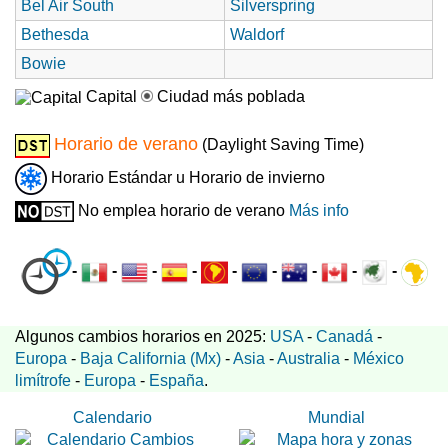
Bel Air South
Silverspring
Bethesda
Waldorf
Bowie
Capital
Ciudad más poblada
Horario de verano
(Daylight Saving Time)
Horario Estándar u Horario de invierno
No emplea horario de verano
Más info
-
-
-
-
-
-
-
-
-
Algunos cambios horarios en 2025:
USA
-
Canadá
-
Europa
-
Baja California (Mx)
-
Asia
-
Australia
-
México
limítrofe
-
Europa
-
España
.
Calendario
Mundial