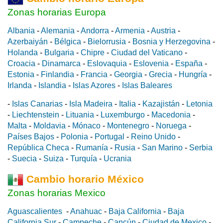
Zonas horarias Europa
Albania
-
Alemania
-
Andorra
-
Armenia
-
Austria
-
Azerbaiyán
-
Bélgica
-
Bielorrusia
-
Bosnia y Herzegovina
-
Holanda
-
Bulgaria
-
Chipre
-
Ciudad del Vaticano
-
Croacia
-
Dinamarca
-
Eslovaquia
-
Eslovenia
-
España
-
Estonia
-
Finlandia
-
Francia
-
Georgia
-
Grecia
-
Hungría
-
Irlanda
-
Islandia
-
Islas Azores
-
Islas Baleares
-
Islas Canarias
-
Isla Madeira
-
Italia
-
Kazajistán
-
Letonia
-
Liechtenstein
-
Lituania
-
Luxemburgo
-
Macedonia
-
Malta
-
Moldavia
-
Mónaco
-
Montenegro
-
Noruega
-
Países Bajos
-
Polonia
-
Portugal
-
Reino Unido
-
República Checa
-
Rumanía
-
Rusia
-
San Marino
-
Serbia
-
Suecia
-
Suiza
-
Turquía
-
Ucrania
Cambio horario México
Zonas horarias Mexico
Aguascalientes
-
Anahuac
-
Baja California
-
Baja
California Sur
-
Campeche
-
Cancún
-
Ciudad de Mexico
-