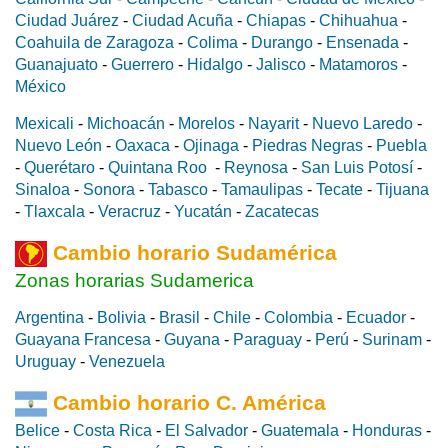
Ciudad Juárez
-
Ciudad Acuña
-
Chiapas
-
Chihuahua
-
Coahuila de Zaragoza
-
Colima
-
Durango
-
Ensenada
-
Guanajuato
-
Guerrero
-
Hidalgo
-
Jalisco
-
Matamoros
-
México
Mexicali
-
Michoacán
-
Morelos
-
Nayarit
-
Nuevo Laredo
-
Nuevo León
-
Oaxaca
-
Ojinaga
-
Piedras Negras
-
Puebla
-
Querétaro
-
Quintana Roo
-
Reynosa
-
San Luis Potosí
-
Sinaloa
-
Sonora
-
Tabasco
-
Tamaulipas
-
Tecate
-
Tijuana
-
Tlaxcala
-
Veracruz
-
Yucatán
-
Zacatecas
Cambio horario Sudamérica
Zonas horarias Sudamerica
Argentina
-
Bolivia
-
Brasil
-
Chile
-
Colombia
-
Ecuador
-
Guayana Francesa
-
Guyana
-
Paraguay
-
Perú
-
Surinam
-
Uruguay
-
Venezuela
Cambio horario C. América
Belice
-
Costa Rica
-
El Salvador
-
Guatemala
-
Honduras
-