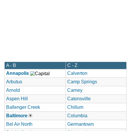
A - B
C - Z
Annapolis
Calverton
Arbutus
Camp Springs
Arnold
Carney
Aspen Hill
Catonsville
Ballenger Creek
Chillum
Baltimore
Columbia
Bel Air North
Germantown