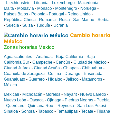
-
Liechtenstein
-
Lituania
-
Luxemburgo
-
Macedonia
-
Malta
-
Moldavia
-
Mónaco
-
Montenegro
-
Noruega
-
Países Bajos
-
Polonia
-
Portugal
-
Reino Unido
-
República Checa
-
Rumanía
-
Rusia
-
San Marino
-
Serbia
-
Suecia
-
Suiza
-
Turquía
-
Ucrania
Cambio horario
México
Zonas horarias Mexico
Aguascalientes
-
Anahuac
-
Baja California
-
Baja
California Sur
-
Campeche
-
Cancún
-
Ciudad de Mexico
-
Ciudad Juárez
-
Ciudad Acuña
-
Chiapas
-
Chihuahua
-
Coahuila de Zaragoza
-
Colima
-
Durango
-
Ensenada
-
Guanajuato
-
Guerrero
-
Hidalgo
-
Jalisco
-
Matamoros
-
México
Mexicali
-
Michoacán
-
Morelos
-
Nayarit
-
Nuevo Laredo
-
Nuevo León
-
Oaxaca
-
Ojinaga
-
Piedras Negras
-
Puebla
-
Querétaro
-
Quintana Roo
-
Reynosa
-
San Luis Potosí
-
Sinaloa
-
Sonora
-
Tabasco
-
Tamaulipas
-
Tecate
-
Tijuana