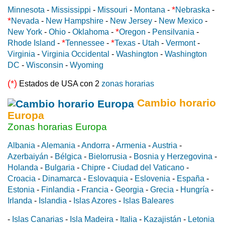
*
Minnesota
-
Mississippi
-
Missouri
-
Montana
-
Nebraska
-
*
Nevada
-
New Hampshire
-
New Jersey
-
New Mexico
-
*
New York
-
Ohio
-
Oklahoma
-
Oregon
-
Pensilvania
-
*
*
Rhode Island
-
Tennessee
-
Texas
-
Utah
-
Vermont
-
Virginia
-
Virginia Occidental
-
Washington
-
Washington
DC
-
Wisconsin
-
Wyoming
(*)
Estados de USA con 2
zonas horarias
Cambio horario
Europa
Zonas horarias Europa
Albania
-
Alemania
-
Andorra
-
Armenia
-
Austria
-
Azerbaiyán
-
Bélgica
-
Bielorrusia
-
Bosnia y Herzegovina
-
Holanda
-
Bulgaria
-
Chipre
-
Ciudad del Vaticano
-
Croacia
-
Dinamarca
-
Eslovaquia
-
Eslovenia
-
España
-
Estonia
-
Finlandia
-
Francia
-
Georgia
-
Grecia
-
Hungría
-
Irlanda
-
Islandia
-
Islas Azores
-
Islas Baleares
-
Islas Canarias
-
Isla Madeira
-
Italia
-
Kazajistán
-
Letonia