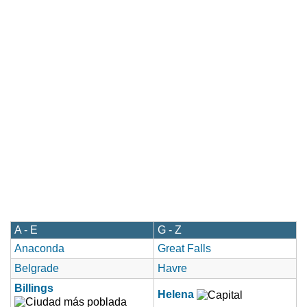
A - E
G - Z
Anaconda
Great Falls
Belgrade
Havre
Billings
Helena