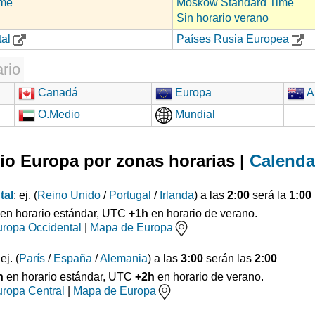
ime
Moskow Standard Time
Sin horario verano
tal
Países Rusia Europea
rio
Canadá
Europa
Au
O.Medio
Mundial
io Europa por zonas horarias |
Calenda
tal
: ej. (
Reino Unido
/
Portugal
/
Irlanda
) a las
2:00
será la
1:00
en horario estándar, UTC
+1h
en horario de verano.
ropa Occidental
|
Mapa de Europa
 ej. (
París
/
España
/
Alemania
) a las
3:00
serán las
2:00
h
en horario estándar, UTC
+2h
en horario de verano.
ropa Central
|
Mapa de Europa