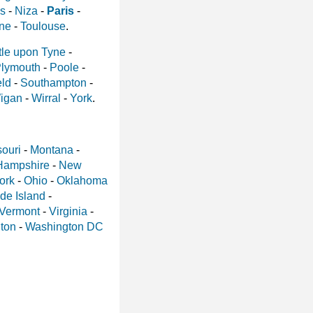
s
-
Niza
-
Paris
-
nne
-
Toulouse
.
le upon Tyne
-
lymouth
-
Poole
-
eld
-
Southampton
-
igan
-
Wirral
-
York
.
ouri
-
Montana
-
Hampshire
-
New
ork
-
Ohio
-
Oklahoma
de Island
-
Vermont
-
Virginia
-
ton
-
Washington DC