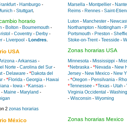
rankfurt
-
Hamburgo
-
Marsella
-
Montpellier
-
Nante
Munich
-
Stuttgart
.
Reims
-
Rennes
-
Saint-Etie
 cambio horario
Luton
-
Manchester
-
Newcast
m
-
Bolton
-
Bournemouth
-
Northampton
-
Nottingham
-
P
ristol
-
Coventry
-
Derby
-
Portsmouth
-
Preston
-
Sheffi
er
-
Liverpool
-
Londres
.
Stoke-on-Trent
-
Teesside
-
W
Zonas horarias USA
rio USA
Arizona
-
Arkansas
-
Minnesota
-
Mississippi
-
Miss
*
*
el Norte
-
Carolina del Sur
-
Nebraska
-
Nevada
-
New 
*
ut
-
Delaware
-
Dakota del
Jersey
-
New Mexico
-
New Y
*
*
ur
-
Florida
-
Georgia
-
Hawai
-
Oregon
-
Pensilvania
-
Rho
*
*
*
diana
-
Iowa
-
Kansas
-
Tennessee
-
Texas
-
Utah
-
-
Maine
-
Maryland
-
Virginia Occidental
-
Washing
higan
-
Wisconsin
-
Wyoming
on 2
zonas horarias
Zonas horarias Mexico
rio México