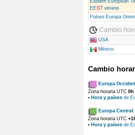
Eastern European T
S
EE
T verano
Países Europa Orien
Cambio hora
USA
México
Cambio horar
Europa Occiden
Zona horaria UTC
0h
•
Hora y países
de Eu
Europa Central
:
Zona horaria UTC
+1
•
Hora y países
de Eu