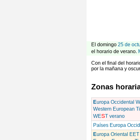
El domingo
25 de oct
el horario de verano.
Con el final del hora
por la mañana y oscur
Zonas horari
E
uropa Occidental 
Western European T
S
WE
T verano
Países Europa Occid
E
uropa Oriental EET