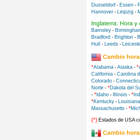
Dusseldorf
-
Essen
-
F
Hannover
-
Leipzig
-
Inglaterra: Hora y
Barnsley
-
Birmingha
Bradford
-
Brighton
-
B
Hull
-
Leeds
-
Leicest
Cambio hora
*
*
Alabama
-
Alaska
-
California
-
Carolina d
Colorado
-
Connectic
*
Norte
-
Dakota del S
*
*
-
Idaho
-
Illinois
-
In
*
Kentucky
-
Louisiana
*
Massachusetts
-
Mic
(*)
Estados de USA c
Cambio hora