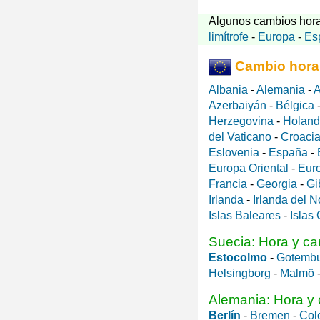
Algunos cambios hora
limítrofe
-
Europa
-
Es
Cambio hora
Albania
-
Alemania
-
A
Azerbaiyán
-
Bélgica
Herzegovina
-
Holan
del Vaticano
-
Croaci
Eslovenia
-
España
-
Europa Oriental
-
Eur
Francia
-
Georgia
-
Gi
Irlanda
-
Irlanda del N
Islas Baleares
-
Islas
Suecia: Hora y ca
Estocolmo
-
Gotemb
Helsingborg
-
Malmö
Alemania: Hora y 
Berlín
-
Bremen
-
Col