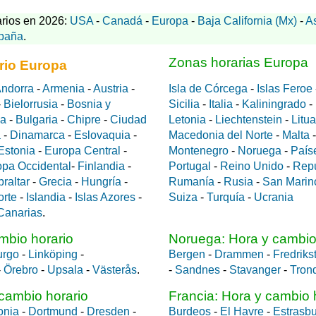
rios en 2026:
USA
-
Canadá
-
Europa
-
Baja California (Mx)
-
A
paña
.
Zonas horarias Europa
rio Europa
ndorra
-
Armenia
-
Austria
-
Isla de Córcega
-
Islas Feroe
-
Bielorrusia
-
Bosnia y
Sicilia
-
Italia
-
Kaliningrado
-
da
-
Bulgaria
-
Chipre
-
Ciudad
Letonia
-
Liechtenstein
-
Litu
a
-
Dinamarca
-
Eslovaquia
-
Macedonia del Norte
-
Malta
Estonia
-
Europa Central
-
Montenegro
-
Noruega
-
País
opa Occidental
-
Finlandia
-
Portugal
-
Reino Unido
-
Rep
braltar
-
Grecia
-
Hungría
-
Rumanía
-
Rusia
-
San Marin
orte
-
Islandia
-
Islas Azores
-
Suiza
-
Turquía
-
Ucrania
 Canarias
.
mbio horario
Noruega: Hora y cambio
urgo
-
Linköping
-
Bergen
-
Drammen
-
Fredriks
-
Örebro
-
Upsala
-
Västerås
.
-
Sandnes
-
Stavanger
-
Tron
cambio horario
Francia: Hora y cambio 
onia
-
Dortmund
-
Dresden
-
Burdeos
-
El Havre
-
Estrasb