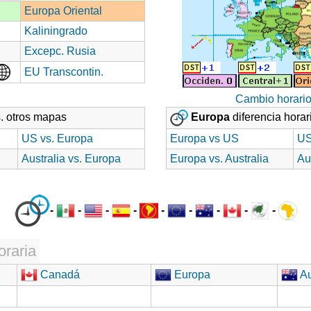
Europa Oriental
Kaliningrado
Excepc. Rusia
EU Transcontin.
Cambio horari
. otros mapas
Europa
diferencia horar
US vs. Europa
Europa vs US
US
Australia vs. Europa
Europa vs. Australia
Au
-
-
-
-
-
-
-
-
-
oraria
Canadá
Europa
Au