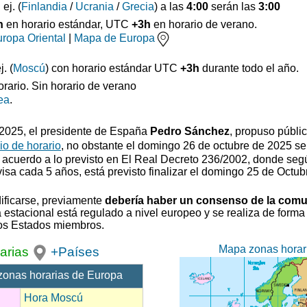
: ej. (
Finlandia
/
Ucrania
/
Grecia
) a las
4:00
serán las
3:00
h
en horario estándar, UTC
+3h
en horario de verano.
ropa Oriental
|
Mapa de Europa
. (
Moscú
) con horario estándar UTC
+3h
durante todo el año.
orario. Sin horario de verano
ea
.
0/2025, el presidente de España
Pedro Sánchez
, propuso
públi
o de horario
, no obstante el domingo 26 de octubre de 2025 se
 acuerdo a lo previsto en El Real Decreto 236/2002, donde segú
visa cada 5 años, está previsto finalizar el domingo 25 de Octub
ificarse, previamente
debería haber un consenso de la com
estacional está regulado a nivel europeo y se realiza de forma 
los Estados miembros.
Mapa zonas horar
arias
+Países
zonas horarias de Europa
Hora Moscú