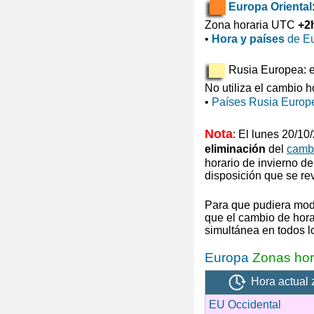
Europa Oriental
Zona horaria UTC
+2
•
Hora y países
de Eu
Rusia Europea: ej
No utiliza el cambio h
•
Países Rusia Europ
Nota
: El lunes 20/1
eliminación
del
cambi
horario de invierno
de
disposición que se re
Para que pudiera mod
que el cambio de hora 
simultánea en todos 
Europa
Zonas hor
Hora actual 
EU Occidental