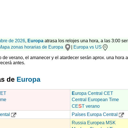
ubre de 2026
,
Europa
atrasa los relojes una hora, a las 3:00 ser
Mapa zonas horarias de Europa
|
Europa vs US
rio de verano, el amanecer y el atardecer serán aprox. una hora 
ecerá antes.
as de
Europa
WET
E
uropa Central CET
ime
Central European Time
S
CE
T verano
ental
Países Europa Central
Russia Europea MSK