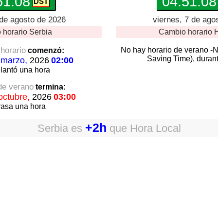
51:09
04:51:09
 de agosto de 2026
viernes, 7 de ago
 horario
Serbia
Cambio horario
H
horario
No hay horario de verano -
comenzó:
Saving Time), durant
 marzo,
2026
02:00
lantó
una hora
 de verano
termina:
octubre,
2026
03:00
rasa
una hora
+2h
Serbia
es
que
Hora Local