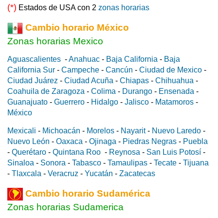
(*)
Estados de USA con 2
zonas horarias
Cambio horario México
Zonas horarias Mexico
Aguascalientes
-
Anahuac
-
Baja California
-
Baja
California Sur
-
Campeche
-
Cancún
-
Ciudad de Mexico
-
Ciudad Juárez
-
Ciudad Acuña
-
Chiapas
-
Chihuahua
-
Coahuila de Zaragoza
-
Colima
-
Durango
-
Ensenada
-
Guanajuato
-
Guerrero
-
Hidalgo
-
Jalisco
-
Matamoros
-
México
Mexicali
-
Michoacán
-
Morelos
-
Nayarit
-
Nuevo Laredo
-
Nuevo León
-
Oaxaca
-
Ojinaga
-
Piedras Negras
-
Puebla
-
Querétaro
-
Quintana Roo
-
Reynosa
-
San Luis Potosí
-
Sinaloa
-
Sonora
-
Tabasco
-
Tamaulipas
-
Tecate
-
Tijuana
-
Tlaxcala
-
Veracruz
-
Yucatán
-
Zacatecas
Cambio horario Sudamérica
Zonas horarias Sudamerica