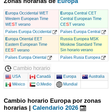
Zonas horarias de
Europa
E
uropa Occidental WET
E
uropa Central CET
Western European Time
Central European Time
S
S
WE
T verano
CE
T verano
Países Europa Occidental
Países Europa Central
E
uropa Oriental EET
Russia Europea MSK
Eastern European Time
Moskow Standard Time
S
Sin horario verano
EE
T verano
Países Europa Oriental
Países Rusia Europea
Cambio horario
USA
Canadá
Europa
Australia
México
O.Medio
Mundial
Cambio horario Europa por zonas
horarias |
Calendario 2026