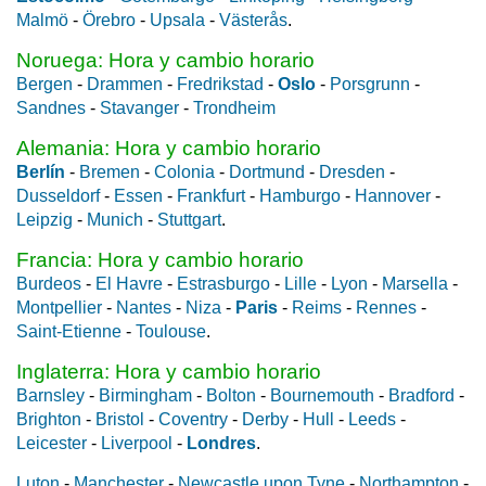
Malmö
-
Örebro
-
Upsala
-
Västerås
.
Noruega: Hora y cambio horario
Bergen
-
Drammen
-
Fredrikstad
-
Oslo
-
Porsgrunn
-
Sandnes
-
Stavanger
-
Trondheim
Alemania: Hora y cambio horario
Berlín
-
Bremen
-
Colonia
-
Dortmund
-
Dresden
-
Dusseldorf
-
Essen
-
Frankfurt
-
Hamburgo
-
Hannover
-
Leipzig
-
Munich
-
Stuttgart
.
Francia: Hora y cambio horario
Burdeos
-
El Havre
-
Estrasburgo
-
Lille
-
Lyon
-
Marsella
-
Montpellier
-
Nantes
-
Niza
-
Paris
-
Reims
-
Rennes
-
Saint-Etienne
-
Toulouse
.
Inglaterra: Hora y cambio horario
Barnsley
-
Birmingham
-
Bolton
-
Bournemouth
-
Bradford
-
Brighton
-
Bristol
-
Coventry
-
Derby
-
Hull
-
Leeds
-
Leicester
-
Liverpool
-
Londres
.
Luton
-
Manchester
-
Newcastle upon Tyne
-
Northampton
-