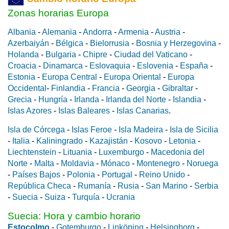
Zonas horarias Europa
Albania
-
Alemania
-
Andorra
-
Armenia
-
Austria
-
Azerbaiyán
-
Bélgica
-
Bielorrusia
-
Bosnia y Herzegovina
-
Holanda
-
Bulgaria
-
Chipre
-
Ciudad del Vaticano
-
Croacia
-
Dinamarca
-
Eslovaquia
-
Eslovenia
-
España
-
Estonia
-
Europa Central
-
Europa Oriental
-
Europa
Occidental
-
Finlandia
-
Francia
-
Georgia
-
Gibraltar
-
Grecia
-
Hungría
-
Irlanda
-
Irlanda del Norte
-
Islandia
-
Islas Azores
-
Islas Baleares
-
Islas Canarias
.
Isla de Córcega
-
Islas Feroe
-
Isla Madeira
-
Isla de Sicilia
-
Italia
-
Kaliningrado
-
Kazajistán
-
Kosovo
-
Letonia
-
Liechtenstein
-
Lituania
-
Luxemburgo
-
Macedonia del
Norte
-
Malta
-
Moldavia
-
Mónaco
-
Montenegro
-
Noruega
-
Países Bajos
-
Polonia
-
Portugal
-
Reino Unido
-
República Checa
-
Rumanía
-
Rusia
-
San Marino
-
Serbia
-
Suecia
-
Suiza
-
Turquía
-
Ucrania
Suecia: Hora y cambio horario
Estocolmo
-
Gotemburgo
-
Linköping
-
Helsingborg
-