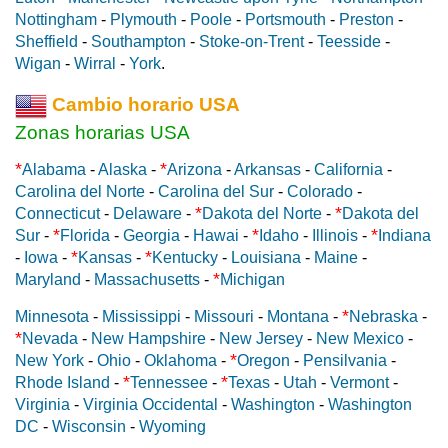
Nottingham
-
Plymouth
-
Poole
-
Portsmouth
-
Preston
-
Sheffield
-
Southampton
-
Stoke-on-Trent
-
Teesside
-
Wigan
-
Wirral
-
York
.
Cambio horario USA
Zonas horarias USA
*
*
Alabama
-
Alaska
-
Arizona
-
Arkansas
-
California
-
Carolina del Norte
-
Carolina del Sur
-
Colorado
-
*
*
Connecticut
-
Delaware
-
Dakota del Norte
-
Dakota del
*
*
*
Sur
-
Florida
-
Georgia
-
Hawai
-
Idaho
-
Illinois
-
Indiana
*
*
-
Iowa
-
Kansas
-
Kentucky
-
Louisiana
-
Maine
-
*
Maryland
-
Massachusetts
-
Michigan
*
Minnesota
-
Mississippi
-
Missouri
-
Montana
-
Nebraska
-
*
Nevada
-
New Hampshire
-
New Jersey
-
New Mexico
-
*
New York
-
Ohio
-
Oklahoma
-
Oregon
-
Pensilvania
-
*
*
Rhode Island
-
Tennessee
-
Texas
-
Utah
-
Vermont
-
Virginia
-
Virginia Occidental
-
Washington
-
Washington
DC
-
Wisconsin
-
Wyoming