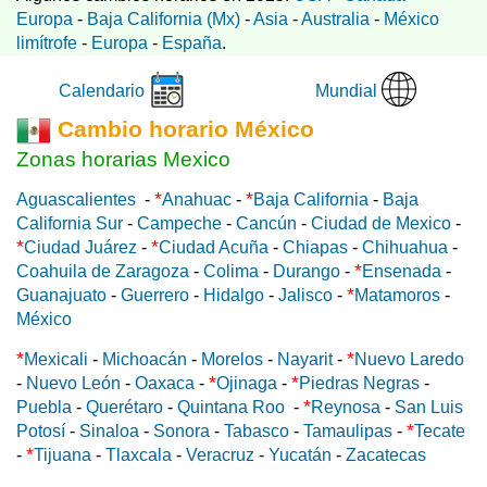
Europa
-
Baja California (Mx)
-
Asia
-
Australia
-
México
limítrofe
-
Europa
-
España
.
Mundial
Calendario
Cambio horario México
Zonas horarias Mexico
*
*
Aguascalientes
-
Anahuac
-
Baja California
-
Baja
California Sur
-
Campeche
-
Cancún
-
Ciudad de Mexico
-
*
*
Ciudad Juárez
-
Ciudad Acuña
-
Chiapas
-
Chihuahua
-
*
Coahuila de Zaragoza
-
Colima
-
Durango
-
Ensenada
-
*
Guanajuato
-
Guerrero
-
Hidalgo
-
Jalisco
-
Matamoros
-
México
*
*
Mexicali
-
Michoacán
-
Morelos
-
Nayarit
-
Nuevo Laredo
*
*
-
Nuevo León
-
Oaxaca
-
Ojinaga
-
Piedras Negras
-
*
Puebla
-
Querétaro
-
Quintana Roo
-
Reynosa
-
San Luis
*
Potosí
-
Sinaloa
-
Sonora
-
Tabasco
-
Tamaulipas
-
Tecate
*
-
Tijuana
-
Tlaxcala
-
Veracruz
-
Yucatán
-
Zacatecas