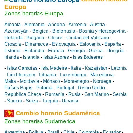
Europa
Zonas horarias Europa
Albania
-
Alemania
-
Andorra
-
Armenia
-
Austria
-
Azerbaiyán
-
Bélgica
-
Bielorrusia
-
Bosnia y Herzegovina
-
Holanda
-
Bulgaria
-
Chipre
-
Ciudad del Vaticano
-
Croacia
-
Dinamarca
-
Eslovaquia
-
Eslovenia
-
España
-
Estonia
-
Finlandia
-
Francia
-
Georgia
-
Grecia
-
Hungría
-
Irlanda
-
Islandia
-
Islas Azores
-
Islas Baleares
-
Islas Canarias
-
Isla Madeira
-
Italia
-
Kazajistán
-
Letonia
-
Liechtenstein
-
Lituania
-
Luxemburgo
-
Macedonia
-
Malta
-
Moldavia
-
Mónaco
-
Montenegro
-
Noruega
-
Países Bajos
-
Polonia
-
Portugal
-
Reino Unido
-
República Checa
-
Rumanía
-
Rusia
-
San Marino
-
Serbia
-
Suecia
-
Suiza
-
Turquía
-
Ucrania
Cambio horario Sudamérica
Zonas horarias Sudamerica
Argentina
-
Bolivia
-
Brasil
-
Chile
-
Colombia
-
Ecuador
-