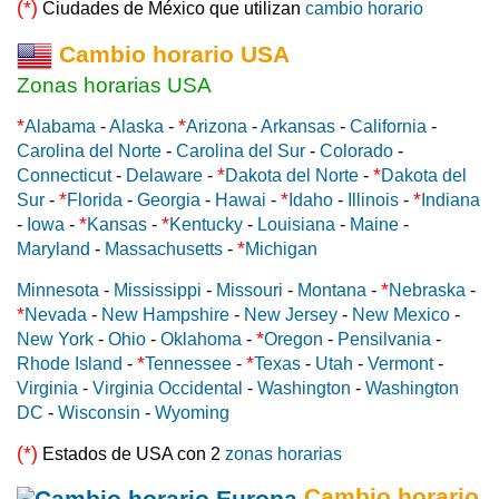
(*)
Ciudades de México que utilizan
cambio horario
Cambio horario USA
Zonas horarias USA
*
*
Alabama
-
Alaska
-
Arizona
-
Arkansas
-
California
-
Carolina del Norte
-
Carolina del Sur
-
Colorado
-
*
*
Connecticut
-
Delaware
-
Dakota del Norte
-
Dakota del
*
*
*
Sur
-
Florida
-
Georgia
-
Hawai
-
Idaho
-
Illinois
-
Indiana
*
*
-
Iowa
-
Kansas
-
Kentucky
-
Louisiana
-
Maine
-
*
Maryland
-
Massachusetts
-
Michigan
*
Minnesota
-
Mississippi
-
Missouri
-
Montana
-
Nebraska
-
*
Nevada
-
New Hampshire
-
New Jersey
-
New Mexico
-
*
New York
-
Ohio
-
Oklahoma
-
Oregon
-
Pensilvania
-
*
*
Rhode Island
-
Tennessee
-
Texas
-
Utah
-
Vermont
-
Virginia
-
Virginia Occidental
-
Washington
-
Washington
DC
-
Wisconsin
-
Wyoming
(*)
Estados de USA con 2
zonas horarias
Cambio horario