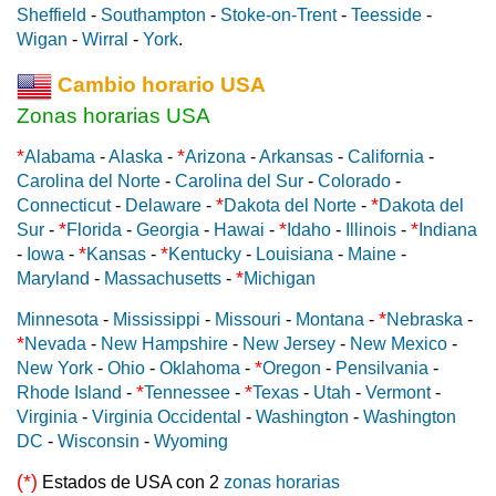
Sheffield
-
Southampton
-
Stoke-on-Trent
-
Teesside
-
Wigan
-
Wirral
-
York
.
Cambio horario USA
Zonas horarias USA
*
*
Alabama
-
Alaska
-
Arizona
-
Arkansas
-
California
-
Carolina del Norte
-
Carolina del Sur
-
Colorado
-
*
*
Connecticut
-
Delaware
-
Dakota del Norte
-
Dakota del
*
*
*
Sur
-
Florida
-
Georgia
-
Hawai
-
Idaho
-
Illinois
-
Indiana
*
*
-
Iowa
-
Kansas
-
Kentucky
-
Louisiana
-
Maine
-
*
Maryland
-
Massachusetts
-
Michigan
*
Minnesota
-
Mississippi
-
Missouri
-
Montana
-
Nebraska
-
*
Nevada
-
New Hampshire
-
New Jersey
-
New Mexico
-
*
New York
-
Ohio
-
Oklahoma
-
Oregon
-
Pensilvania
-
*
*
Rhode Island
-
Tennessee
-
Texas
-
Utah
-
Vermont
-
Virginia
-
Virginia Occidental
-
Washington
-
Washington
DC
-
Wisconsin
-
Wyoming
(*)
Estados de USA con 2
zonas horarias