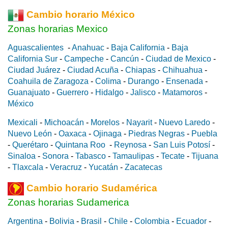
Cambio horario México
Zonas horarias Mexico
Aguascalientes
-
Anahuac
-
Baja California
-
Baja
California Sur
-
Campeche
-
Cancún
-
Ciudad de Mexico
-
Ciudad Juárez
-
Ciudad Acuña
-
Chiapas
-
Chihuahua
-
Coahuila de Zaragoza
-
Colima
-
Durango
-
Ensenada
-
Guanajuato
-
Guerrero
-
Hidalgo
-
Jalisco
-
Matamoros
-
México
Mexicali
-
Michoacán
-
Morelos
-
Nayarit
-
Nuevo Laredo
-
Nuevo León
-
Oaxaca
-
Ojinaga
-
Piedras Negras
-
Puebla
-
Querétaro
-
Quintana Roo
-
Reynosa
-
San Luis Potosí
-
Sinaloa
-
Sonora
-
Tabasco
-
Tamaulipas
-
Tecate
-
Tijuana
-
Tlaxcala
-
Veracruz
-
Yucatán
-
Zacatecas
Cambio horario Sudamérica
Zonas horarias Sudamerica
Argentina
-
Bolivia
-
Brasil
-
Chile
-
Colombia
-
Ecuador
-