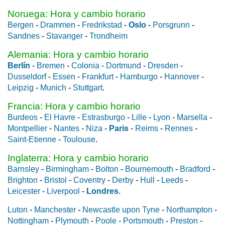
Noruega: Hora y cambio horario
Bergen
-
Drammen
-
Fredrikstad
-
Oslo
-
Porsgrunn
-
Sandnes
-
Stavanger
-
Trondheim
Alemania: Hora y cambio horario
Berlín
-
Bremen
-
Colonia
-
Dortmund
-
Dresden
-
Dusseldorf
-
Essen
-
Frankfurt
-
Hamburgo
-
Hannover
-
Leipzig
-
Munich
-
Stuttgart
.
Francia: Hora y cambio horario
Burdeos
-
El Havre
-
Estrasburgo
-
Lille
-
Lyon
-
Marsella
-
Montpellier
-
Nantes
-
Niza
-
Paris
-
Reims
-
Rennes
-
Saint-Etienne
-
Toulouse
.
Inglaterra: Hora y cambio horario
Barnsley
-
Birmingham
-
Bolton
-
Bournemouth
-
Bradford
-
Brighton
-
Bristol
-
Coventry
-
Derby
-
Hull
-
Leeds
-
Leicester
-
Liverpool
-
Londres
.
Luton
-
Manchester
-
Newcastle upon Tyne
-
Northampton
-
Nottingham
-
Plymouth
-
Poole
-
Portsmouth
-
Preston
-