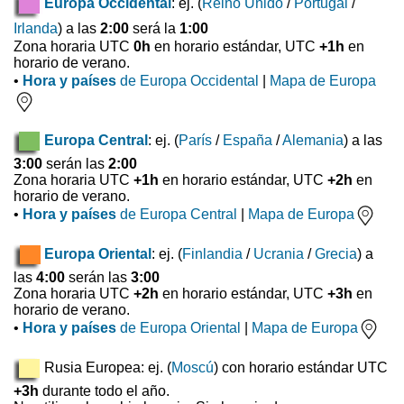
Europa Occidental
: ej. (
Reino Unido
/
Portugal
/
Irlanda
) a las
2:00
será la
1:00
Zona horaria UTC
0h
en horario estándar, UTC
+1h
en
horario de verano.
•
Hora y países
de Europa Occidental
|
Mapa de Europa
Europa Central
: ej. (
París
/
España
/
Alemania
) a las
3:00
serán las
2:00
Zona horaria UTC
+1h
en horario estándar, UTC
+2h
en
horario de verano.
•
Hora y países
de Europa Central
|
Mapa de Europa
Europa Oriental
: ej. (
Finlandia
/
Ucrania
/
Grecia
) a
las
4:00
serán las
3:00
Zona horaria UTC
+2h
en horario estándar, UTC
+3h
en
horario de verano.
•
Hora y países
de Europa Oriental
|
Mapa de Europa
Rusia Europea: ej. (
Moscú
) con horario estándar UTC
+3h
durante todo el año.