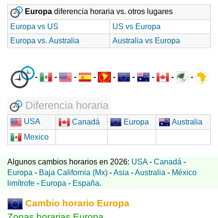
Europa
diferencia horaria vs. otros lugares
Europa vs US
US vs Europa
Europa vs. Australia
Australia vs Europa
-
-
-
-
-
-
-
-
-
Diferencia horaria
USA
Canadá
Europa
Australia
Mexico
Algunos cambios horarios en 2026:
USA
-
Canadá
-
Europa
-
Baja California (Mx)
-
Asia
-
Australia
-
México
limítrofe
-
Europa
-
España
.
Cambio horario Europa
Zonas horarias Europa