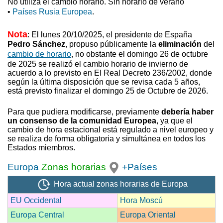
No utiliza el cambio horario. Sin horario de verano
•
Países Rusia Europea
.
Nota
: El lunes 20/10/2025, el presidente de España
Pedro Sánchez
, propuso
públicamente la
eliminación
del
cambio de horario
, no obstante el domingo 26 de octubre
de 2025 se realizó el cambio horario de invierno
de
acuerdo a lo previsto en El Real Decreto 236/2002, donde
según la última disposición que se revisa cada 5 años,
está previsto finalizar el domingo 25 de Octubre de 2026.
Para que pudiera modificarse, previamente
debería haber
un consenso de la comunidad Europea
, ya que el
cambio de hora estacional está regulado a nivel europeo y
se realiza de forma obligatoria y simultánea en todos los
Estados miembros.
Europa
Zonas horarias
+Países
Hora actual zonas horarias de Europa
EU Occidental
Hora Moscú
Europa Central
Europa Oriental