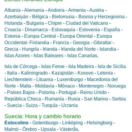
Albania
-
Alemania
-
Andorra
-
Armenia
-
Austria
-
Azerbaiyán
-
Bélgica
-
Bielorrusia
-
Bosnia y Herzegovina
-
Holanda
-
Bulgaria
-
Chipre
-
Ciudad del Vaticano
-
Croacia
-
Dinamarca
-
Eslovaquia
-
Eslovenia
-
España
-
Estonia
-
Europa Central
-
Europa Oriental
-
Europa
Occidental
-
Finlandia
-
Francia
-
Georgia
-
Gibraltar
-
Grecia
-
Hungría
-
Irlanda
-
Irlanda del Norte
-
Islandia
-
Islas Azores
-
Islas Baleares
-
Islas Canarias
.
Isla de Córcega
-
Islas Feroe
-
Isla Madeira
-
Isla de Sicilia
-
Italia
-
Kaliningrado
-
Kazajistán
-
Kosovo
-
Letonia
-
Liechtenstein
-
Lituania
-
Luxemburgo
-
Macedonia del
Norte
-
Malta
-
Moldavia
-
Mónaco
-
Montenegro
-
Noruega
-
Países Bajos
-
Polonia
-
Portugal
-
Reino Unido
-
República Checa
-
Rumanía
-
Rusia
-
San Marino
-
Serbia
-
Suecia
-
Suiza
-
Turquía
-
Ucrania
Suecia: Hora y cambio horario
Estocolmo
-
Gotemburgo
-
Linköping
-
Helsingborg
-
Malmö
-
Örebro
-
Upsala
-
Västerås
.