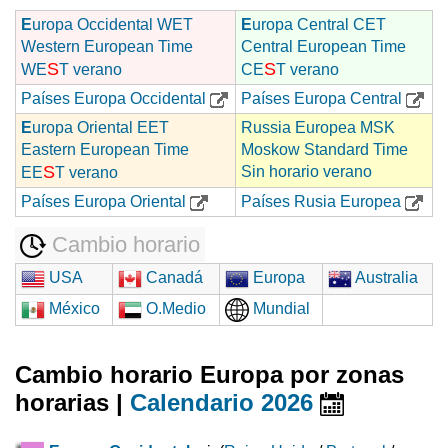
E
uropa Occidental WET
E
uropa Central CET
Western European Time
Central European Time
S
S
WE
T verano
CE
T verano
Países Europa Occidental
Países Europa Central
E
uropa Oriental EET
Russia Europea MSK
Eastern European Time
Moskow Standard Time
S
Sin horario verano
EE
T verano
Países Europa Oriental
Países Rusia Europea
Cambio horario
USA
Canadá
Europa
Australia
México
O.Medio
Mundial
Cambio horario Europa por zonas
horarias |
Calendario 2026