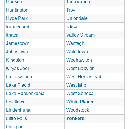
Hudson
Tonawanda
Huntington
Troy
Hyde Park
Uniondale
Irondequoit
Utica
Ithaca
Valley Stream
Jamestown
Wantagh
Johnstown
Watertown
Kingston
Weehawken
Kiryas Joel
West Babylon
Lackawanna
West Hempstead
Lake Placid
West Islip
Lake Ronkonkoma
West Seneca
Levittown
White Plains
Lindenhurst
Woodstock
Little Falls
Yonkers
Lockport