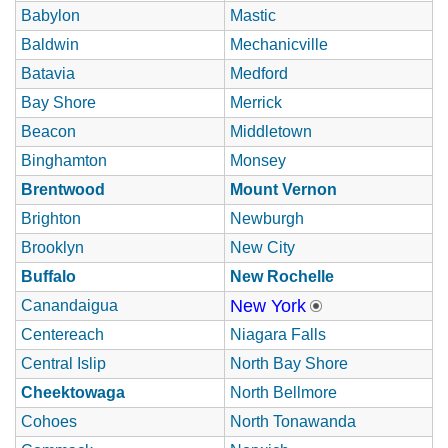
Babylon
Mastic
Baldwin
Mechanicville
Batavia
Medford
Bay Shore
Merrick
Beacon
Middletown
Binghamton
Monsey
Brentwood
Mount Vernon
Brighton
Newburgh
Brooklyn
New City
Buffalo
New Rochelle
New York
Canandaigua
Centereach
Niagara Falls
Central Islip
North Bay Shore
Cheektowaga
North Bellmore
Cohoes
North Tonawanda