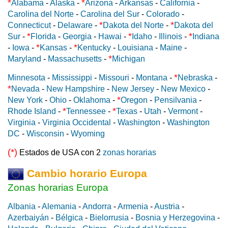
*
*
Alabama
-
Alaska
-
Arizona
-
Arkansas
-
California
-
Carolina del Norte
-
Carolina del Sur
-
Colorado
-
*
*
Connecticut
-
Delaware
-
Dakota del Norte
-
Dakota del
*
*
*
Sur
-
Florida
-
Georgia
-
Hawai
-
Idaho
-
Illinois
-
Indiana
*
*
-
Iowa
-
Kansas
-
Kentucky
-
Louisiana
-
Maine
-
*
Maryland
-
Massachusetts
-
Michigan
*
Minnesota
-
Mississippi
-
Missouri
-
Montana
-
Nebraska
-
*
Nevada
-
New Hampshire
-
New Jersey
-
New Mexico
-
*
New York
-
Ohio
-
Oklahoma
-
Oregon
-
Pensilvania
-
*
*
Rhode Island
-
Tennessee
-
Texas
-
Utah
-
Vermont
-
Virginia
-
Virginia Occidental
-
Washington
-
Washington
DC
-
Wisconsin
-
Wyoming
(*)
Estados de USA con 2
zonas horarias
Cambio horario Europa
Zonas horarias Europa
Albania
-
Alemania
-
Andorra
-
Armenia
-
Austria
-
Azerbaiyán
-
Bélgica
-
Bielorrusia
-
Bosnia y Herzegovina
-