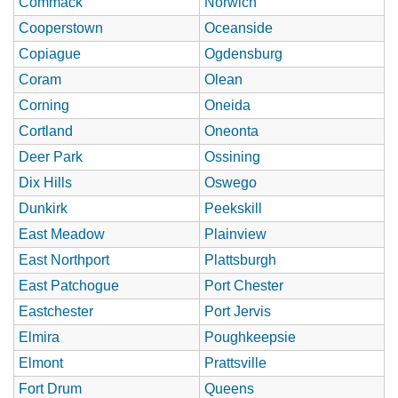
Commack
Norwich
Cooperstown
Oceanside
Copiague
Ogdensburg
Coram
Olean
Corning
Oneida
Cortland
Oneonta
Deer Park
Ossining
Dix Hills
Oswego
Dunkirk
Peekskill
East Meadow
Plainview
East Northport
Plattsburgh
East Patchogue
Port Chester
Eastchester
Port Jervis
Elmira
Poughkeepsie
Elmont
Prattsville
Fort Drum
Queens