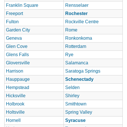
Franklin Square
Rensselaer
Freeport
Rochester
Fulton
Rockville Centre
Garden City
Rome
Geneva
Ronkonkoma
Glen Cove
Rotterdam
Glens Falls
Rye
Gloversville
Salamanca
Harrison
Saratoga Springs
Hauppauge
Schenectady
Hempstead
Selden
Hicksville
Shirley
Holbrook
Smithtown
Holtsville
Spring Valley
Hornell
Syracuse