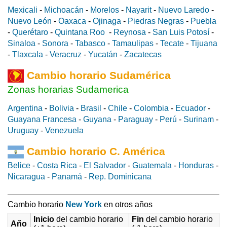
Mexicali
-
Michoacán
-
Morelos
-
Nayarit
-
Nuevo Laredo
-
Nuevo León
-
Oaxaca
-
Ojinaga
-
Piedras Negras
-
Puebla
-
Querétaro
-
Quintana Roo
-
Reynosa
-
San Luis Potosí
-
Sinaloa
-
Sonora
-
Tabasco
-
Tamaulipas
-
Tecate
-
Tijuana
-
Tlaxcala
-
Veracruz
-
Yucatán
-
Zacatecas
Cambio horario Sudamérica
Zonas horarias Sudamerica
Argentina
-
Bolivia
-
Brasil
-
Chile
-
Colombia
-
Ecuador
-
Guayana Francesa
-
Guyana
-
Paraguay
-
Perú
-
Surinam
-
Uruguay
-
Venezuela
Cambio horario C. América
Belice
-
Costa Rica
-
El Salvador
-
Guatemala
-
Honduras
-
Nicaragua
-
Panamá
-
Rep. Dominicana
Cambio horario
New York
en otros años
Inicio
del cambio horario
Fin
del cambio horario
Año