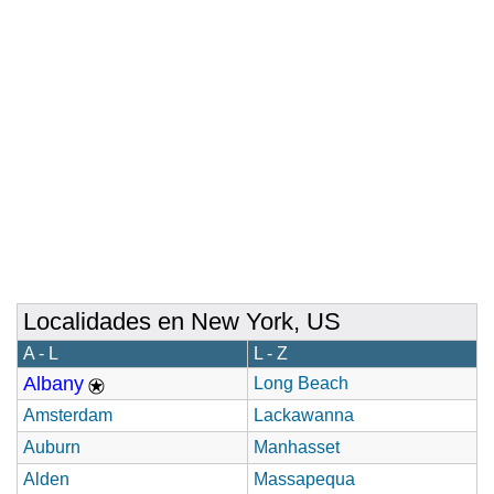
Localidades en New York, US
A - L
L - Z
Albany
Long Beach
Amsterdam
Lackawanna
Auburn
Manhasset
Alden
Massapequa