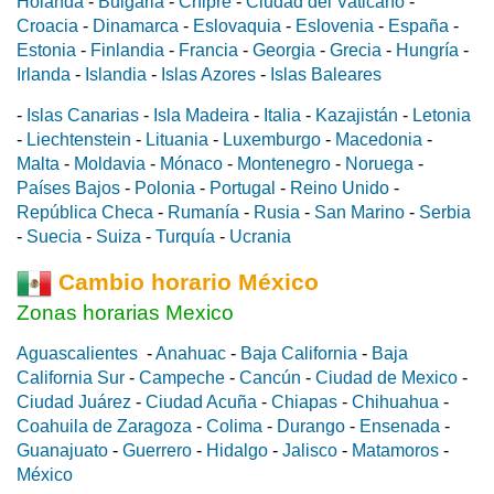
Holanda
-
Bulgaria
-
Chipre
-
Ciudad del Vaticano
-
Croacia
-
Dinamarca
-
Eslovaquia
-
Eslovenia
-
España
-
Estonia
-
Finlandia
-
Francia
-
Georgia
-
Grecia
-
Hungría
-
Irlanda
-
Islandia
-
Islas Azores
-
Islas Baleares
-
Islas Canarias
-
Isla Madeira
-
Italia
-
Kazajistán
-
Letonia
-
Liechtenstein
-
Lituania
-
Luxemburgo
-
Macedonia
-
Malta
-
Moldavia
-
Mónaco
-
Montenegro
-
Noruega
-
Países Bajos
-
Polonia
-
Portugal
-
Reino Unido
-
República Checa
-
Rumanía
-
Rusia
-
San Marino
-
Serbia
-
Suecia
-
Suiza
-
Turquía
-
Ucrania
Cambio horario México
Zonas horarias Mexico
Aguascalientes
-
Anahuac
-
Baja California
-
Baja
California Sur
-
Campeche
-
Cancún
-
Ciudad de Mexico
-
Ciudad Juárez
-
Ciudad Acuña
-
Chiapas
-
Chihuahua
-
Coahuila de Zaragoza
-
Colima
-
Durango
-
Ensenada
-
Guanajuato
-
Guerrero
-
Hidalgo
-
Jalisco
-
Matamoros
-
México