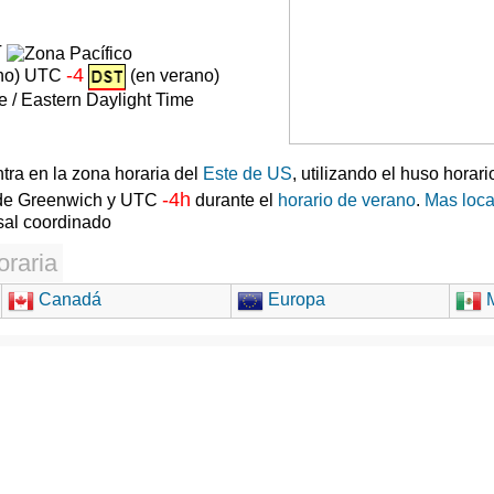
T
-4
rno) UTC
(en verano)
 / Eastern Daylight Time
ra en la zona horaria del
Este de US
, utilizando el huso hora
-4h
a de Greenwich y UTC
durante el
horario de verano
.
Mas loc
al coordinado
oraria
Canadá
Europa
M