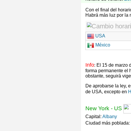
Con el final del hora
Habrá más luz por la
USA
México
Info
: El 15 de marzo
forma permanente el 
obstante, seguirá vig
De aprobarse la ley, 
de USA, excepto en
H
New York
-
US
Capital:
Albany
Ciudad más poblada: