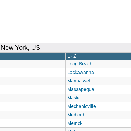
 New York, US
L - Z
Long Beach
Lackawanna
Manhasset
Massapequa
Mastic
Mechanicville
Medford
Merrick