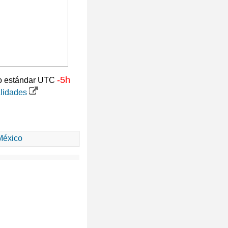
-5h
rio estándar UTC
alidades
éxico