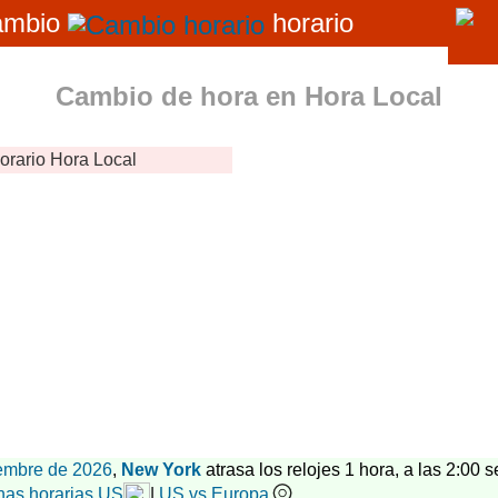
ambio
horario
Cambio de hora en
Hora Local
orario
Hora Local
embre de 2026
,
New York
atrasa los relojes 1 hora, a las 2:00 se
nas horarias US
|
US vs Europa