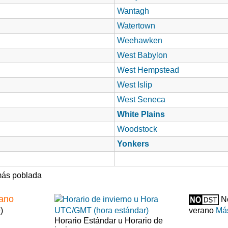
Wantagh
Watertown
Weehawken
West Babylon
West Hempstead
West Islip
West Seneca
White Plains
Woodstock
Yonkers
ás poblada
rano
No
)
verano
Más
Horario Estándar u Horario de