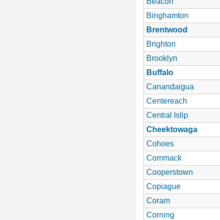
Beacon
Binghamton
Brentwood
Brighton
Brooklyn
Buffalo
Canandaigua
Centereach
Central Islip
Cheektowaga
Cohoes
Commack
Cooperstown
Copiague
Coram
Corning