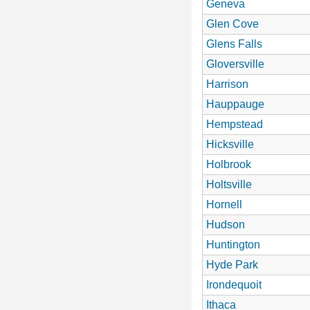
Geneva
Glen Cove
Glens Falls
Gloversville
Harrison
Hauppauge
Hempstead
Hicksville
Holbrook
Holtsville
Hornell
Hudson
Huntington
Hyde Park
Irondequoit
Ithaca