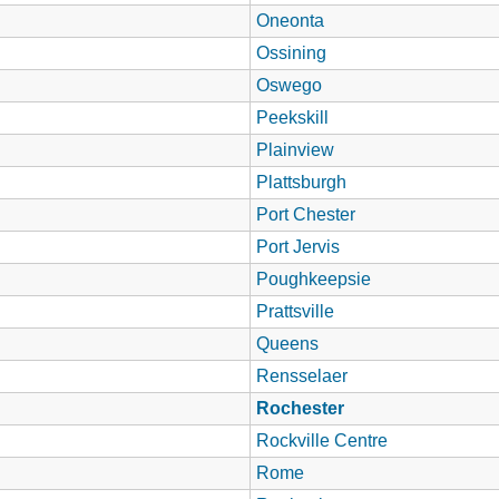
Oneonta
Ossining
Oswego
Peekskill
Plainview
Plattsburgh
Port Chester
Port Jervis
Poughkeepsie
Prattsville
Queens
Rensselaer
Rochester
Rockville Centre
Rome