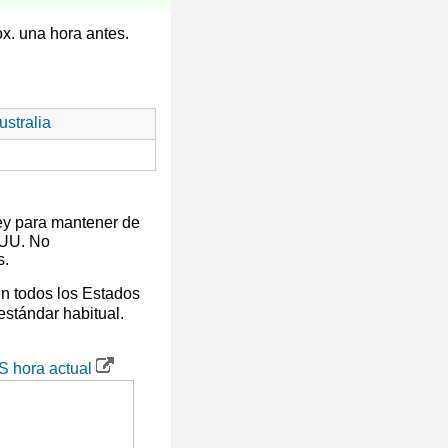
ox. una hora antes.
stralia
ey para mantener de
 UU. No
s.
en todos los Estados
 estándar habitual.
S hora actual