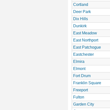
Cortland
Deer Park
Dix Hills
Dunkirk
East Meadow
East Northport
East Patchogue
Eastchester
Elmira
Elmont
Fort Drum
Franklin Square
Freeport
Fulton
Garden City