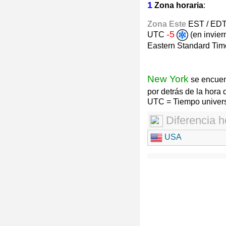
1
Zona horaria
:
Zona Este
EST / ED
-5
UTC
(en invie
Eastern Standard Time
New York
se encuent
por detrás de la hor
UTC = Tiempo univers
Diferencia h
USA