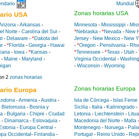
Mundial
endario
Zonas horarias USA
ario USA
Arizona
-
Arkansas
-
Minnesota
-
Mississippi
-
Miss
*
*
el Norte
-
Carolina del Sur
-
Nebraska
-
Nevada
-
New 
*
ut
-
Delaware
-
Dakota del
Jersey
-
New Mexico
-
New Y
*
*
ur
-
Florida
-
Georgia
-
Hawai
-
Oregon
-
Pensilvania
-
Rho
*
*
*
diana
-
Iowa
-
Kansas
-
Tennessee
-
Texas
-
Utah
-
-
Maine
-
Maryland
-
Virginia Occidental
-
Washing
higan
-
Wisconsin
-
Wyoming
on 2
zonas horarias
Zonas horarias Europa
ario Europa
ndorra
-
Armenia
-
Austria
-
Isla de Córcega
-
Islas Feroe
-
Bielorrusia
-
Bosnia y
Sicilia
-
Italia
-
Kaliningrado
-
da
-
Bulgaria
-
Chipre
-
Ciudad
Letonia
-
Liechtenstein
-
Litu
a
-
Dinamarca
-
Eslovaquia
-
Macedonia del Norte
-
Malta
Estonia
-
Europa Central
-
Montenegro
-
Noruega
-
País
opa Occidental
-
Finlandia
-
Portugal
-
Reino Unido
-
Rep