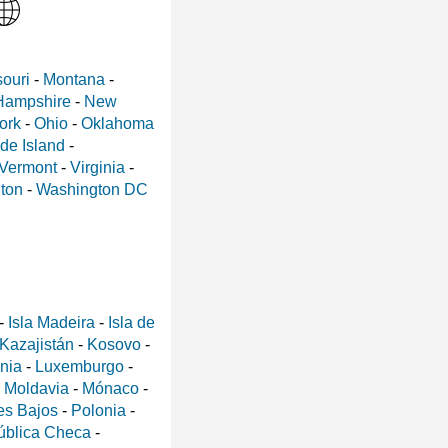
ouri
-
Montana
-
Hampshire
-
New
ork
-
Ohio
-
Oklahoma
de Island
-
Vermont
-
Virginia
-
ton
-
Washington DC
-
Isla Madeira
-
Isla de
Kazajistán
-
Kosovo
-
ania
-
Luxemburgo
-
-
Moldavia
-
Mónaco
-
es Bajos
-
Polonia
-
ública Checa
-