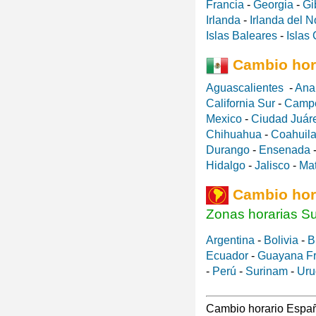
Francia
-
Georgia
-
Gi
Irlanda
-
Irlanda del N
Islas Baleares
-
Islas
Cambio hor
Aguascalientes
-
Ana
California Sur
-
Camp
Mexico
-
Ciudad Juár
Chihuahua
-
Coahuila
Durango
-
Ensenada
Hidalgo
-
Jalisco
-
Ma
Cambio hor
Zonas horarias S
Argentina
-
Bolivia
-
B
Ecuador
-
Guayana F
-
Perú
-
Surinam
-
Uru
Cambio horario Españ