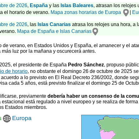
ubre de 2026
,
España
y las
Islas Baleares
, atrasan los relojes
za el horario de verano.
Mapa zonas horarias de Europa
|
Eu
ubre de 2026
, las
Islas Canarias
atrasa los relojes una hora, a l
 verano.
Mapa de España e Islas Canarias
rio de verano, en Estados Unidos y España, el amanecer y el ata
 más luz por la mañana y oscurecerá antes.
0/2025, el presidente de España
Pedro Sánchez
, propuso
públi
o de horario
, no obstante el domingo 26 de octubre de 2025 se
 acuerdo a lo previsto en El Real Decreto 236/2002, donde segú
visa cada 5 años, está previsto finalizar el domingo 25 de Octub
ificarse, previamente
debería haber un consenso de la com
estacional está regulado a nivel europeo y se realiza de forma 
los Estados miembros.
s
Europa