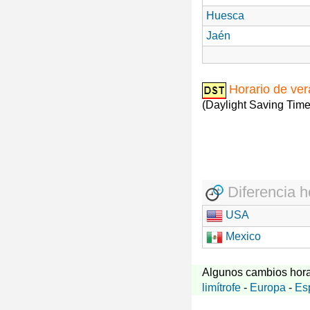
Huesca
Jaén
Horario de ve
(Daylight Saving Time
Diferencia h
USA
Mexico
Algunos cambios hora
limítrofe
-
Europa
-
Es