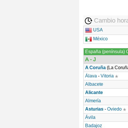
Cambio hora
USA
México
España (península) 
A - J
A Coruña
(La Coruñ
Álava
-
Vitoria
Albacete
Alicante
Almería
Asturias
-
Oviedo
Ávila
Badajoz