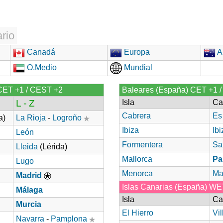
rio
Canadá
Europa
Au
O.Medio
Mundial
CET +1 / CEST +2
Baleares (España) CET +1 
L - Z
Isla
Ca
Cabrera
Es
a)
La Rioja
-
Logroño
Ibiza
Ibi
León
Formentera
Sa
Lleida
(Lérida)
Mallorca
Pa
Lugo
Menorca
Ma
Madrid
Islas Canarias (España) W
Málaga
Isla
Ca
Murcia
El Hierro
Vi
Navarra
-
Pamplona