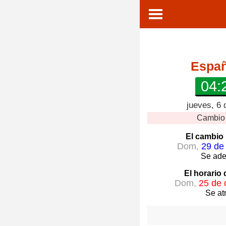
Espa
04:
jueves, 6 
Cambio 
El cambio 
Dom,
29 de
Se ade
El horario
Dom,
25 de 
Se at