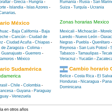
braltar
-
Grecia
-
Hungría
-
Rumanía
-
Rusia
-
San Marin
orte
-
Islandia
-
Islas Azores
-
Suiza
-
Turquía
-
Ucrania
 Canarias
.
Zonas horarias Mexico
ario México
huac
-
Baja California
-
Baja
Mexicali
-
Michoacán
-
Morel
eche
-
Cancún
-
Ciudad de
Laredo
-
Nuevo León
-
Oaxac
ez
-
Ciudad Acuña
-
Chiapas
-
Negras
-
Puebla
-
Querétaro
 de Zaragoza
-
Colima
-
Reynosa
-
San Luis Potosí
-
-
Guanajuato
-
Guerrero
-
Tabasco
-
Tamaulipas
-
Tecat
tamoros
-
México
Veracruz
-
Yucatán
-
Zacatec
ario Sudamérica
Cambio horario 
udamerica
Belice
-
Costa Rica
-
El Salv
Honduras
-
Nicaragua
-
Pan
rasil
-
Chile
-
Colombia
-
Dominicana
rancesa
-
Guyana
-
Paraguay
guay
-
Venezuela
a en otros años