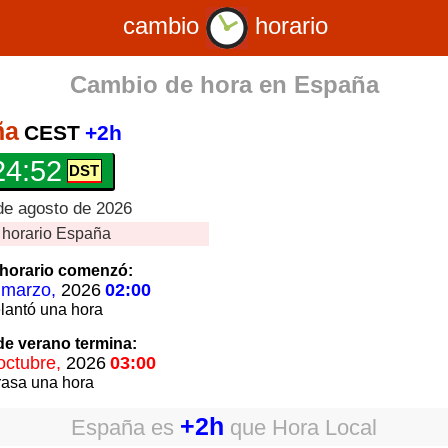
cambio
horario
Cambio de hora en
España
ña
CEST
+2h
24:53
de agosto de 2026
horario
España
horario
comenzó:
 marzo,
2026
02:00
lantó
una hora
 de verano
termina:
octubre,
2026
03:00
rasa
una hora
+2h
España
es
que
Hora Local