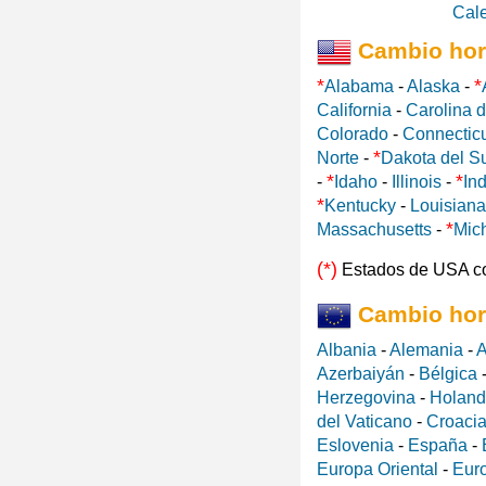
Cal
Cambio hor
*
*
Alabama
-
Alaska
-
California
-
Carolina d
Colorado
-
Connectic
*
Norte
-
Dakota del S
*
*
-
Idaho
-
Illinois
-
In
*
Kentucky
-
Louisiana
*
Massachusetts
-
Mic
(*)
Estados de USA c
Cambio hor
Albania
-
Alemania
-
A
Azerbaiyán
-
Bélgica
Herzegovina
-
Holan
del Vaticano
-
Croaci
Eslovenia
-
España
-
Europa Oriental
-
Eur