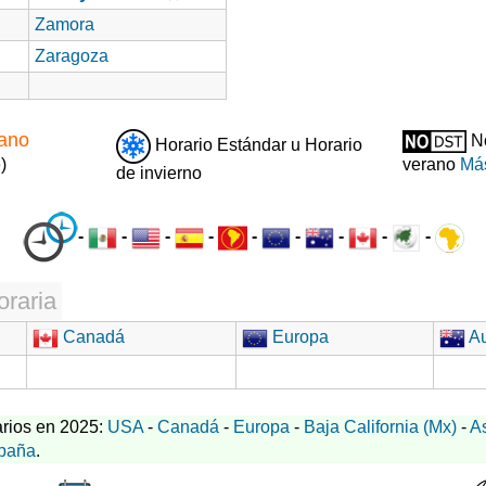
Zamora
Zaragoza
rano
No
Horario Estándar u Horario
)
verano
Más
de invierno
-
-
-
-
-
-
-
-
-
oraria
Canadá
Europa
Au
rios en 2025:
USA
-
Canadá
-
Europa
-
Baja California (Mx)
-
A
paña
.