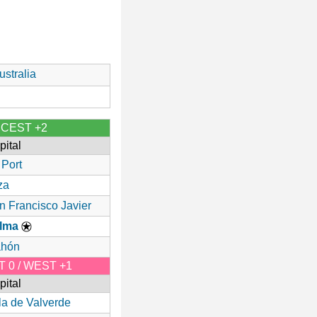
stralia
/ CEST +2
pital
 Port
za
n Francisco Javier
lma
hón
ET 0 / WEST +1
pital
lla de Valverde