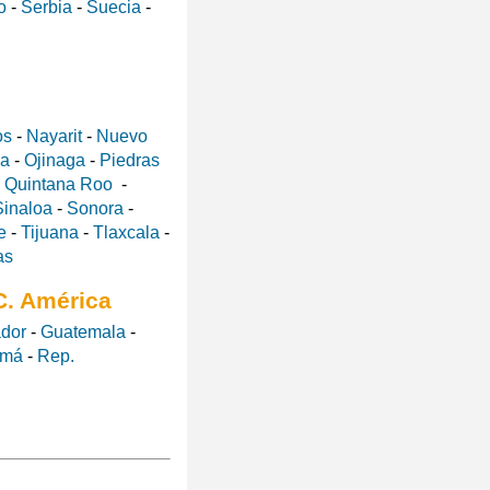
o
-
Serbia
-
Suecia
-
os
-
Nayarit
-
Nuevo
a
-
Ojinaga
-
Piedras
-
Quintana Roo
-
Sinaloa
-
Sonora
-
e
-
Tijuana
-
Tlaxcala
-
as
C. América
ador
-
Guatemala
-
amá
-
Rep.