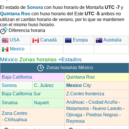
El estado de
Sonora
con huso horario de Montaña
UTC
-7
y
Quintana Roo
con huso horario del Este
UTC
-5
ambos no
utilizan el cambio horario de verano, por lo que se mantienen
con el mismo huso horario.
Diferencia horaria
USA
Canadá
Europa
Australia
Mexico
México
Zonas horarias
+Estados
Zonas horarias México
Baja California
Quintana Roo
Sonora
C. Juárez
Mexico
City
Baja California Sur
Z.Centro fronteriza
Anáhuac
-
Ciudad Acuña
-
Sinaloa
Nayarit
Matamoros
-
Nuevo Laredo
-
Zona Centro
Ojinaga
-
Piedras Negras
-
- Chihuahua
Reynosa