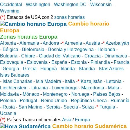
Occidental
-
Washington
-
Washington DC
-
Wisconsin
-
Wyoming
(*)
Estados de USA con 2
zonas horarias
Cambio horario
Europa
Zonas horarias Europa
*
*
Albania
-
Alemania
-
Andorra
-
Armenia
-
Austria
-
Azerbaiyán
-
Bélgica
-
Bielorrusia
-
Bosnia y Herzegovina
-
Holanda
-
Bulgaria
-
Chipre
-
Ciudad del Vaticano
-
Croacia
-
Dinamarca
-
Eslovaquia
-
Eslovenia
-
España
-
Estonia
-
Finlandia
-
Francia
-
Georgia
-
Grecia
-
Hungría
-
Irlanda
-
Islandia
-
Islas Azores
-
Islas Baleares
*
-
Islas Canarias
-
Isla Madeira
-
Italia
-
Kazajistán
-
Letonia
-
Liechtenstein
-
Lituania
-
Luxemburgo
-
Macedonia
-
Malta
-
Moldavia
-
Mónaco
-
Montenegro
-
Noruega
-
Países Bajos
-
Polonia
-
Portugal
-
Reino Unido
-
República Checa
-
Rumanía
*
-
Rusia
-
San Marino
-
Serbia
-
Suecia
-
Suiza
-
Turquía
-
Ucrania
(*)
Países Transcontinentales
Asia
/
Europa
Cambio horario Sudamérica