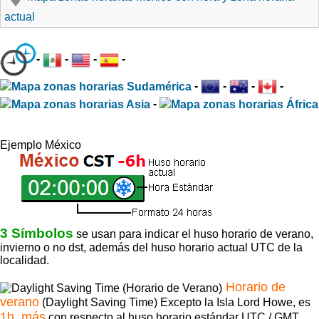
actual
-
-
-
-
-
-
-
-
-
Ejemplo México
3 Símbolos
se usan para indicar el huso horario de verano,
invierno o no dst, además del huso horario actual UTC de la
localidad.
Horario de
verano
(Daylight Saving Time) Excepto la Isla Lord Howe, es
1h. más
con respecto al huso horario estándar UTC / GMT.