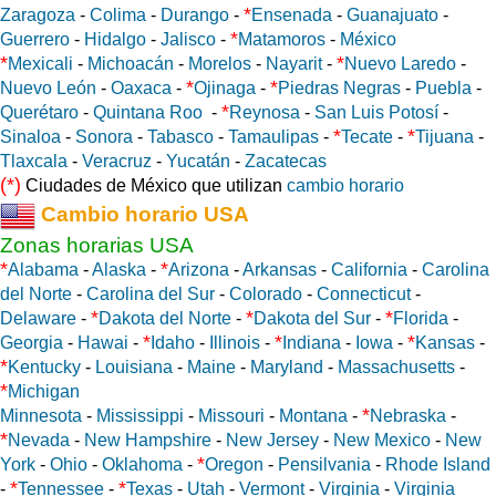
*
Zaragoza
-
Colima
-
Durango
-
Ensenada
-
Guanajuato
-
*
Guerrero
-
Hidalgo
-
Jalisco
-
Matamoros
-
México
*
*
Mexicali
-
Michoacán
-
Morelos
-
Nayarit
-
Nuevo Laredo
-
*
*
Nuevo León
-
Oaxaca
-
Ojinaga
-
Piedras Negras
-
Puebla
-
*
Querétaro
-
Quintana Roo
-
Reynosa
-
San Luis Potosí
-
*
*
Sinaloa
-
Sonora
-
Tabasco
-
Tamaulipas
-
Tecate
-
Tijuana
-
Tlaxcala
-
Veracruz
-
Yucatán
-
Zacatecas
(*)
Ciudades de México que utilizan
cambio horario
Cambio horario USA
Zonas horarias USA
*
*
Alabama
-
Alaska
-
Arizona
-
Arkansas
-
California
-
Carolina
del Norte
-
Carolina del Sur
-
Colorado
-
Connecticut
-
*
*
*
Delaware
-
Dakota del Norte
-
Dakota del Sur
-
Florida
-
*
*
*
Georgia
-
Hawai
-
Idaho
-
Illinois
-
Indiana
-
Iowa
-
Kansas
-
*
Kentucky
-
Louisiana
-
Maine
-
Maryland
-
Massachusetts
-
*
Michigan
*
Minnesota
-
Mississippi
-
Missouri
-
Montana
-
Nebraska
-
*
Nevada
-
New Hampshire
-
New Jersey
-
New Mexico
-
New
*
York
-
Ohio
-
Oklahoma
-
Oregon
-
Pensilvania
-
Rhode Island
*
*
-
Tennessee
-
Texas
-
Utah
-
Vermont
-
Virginia
-
Virginia