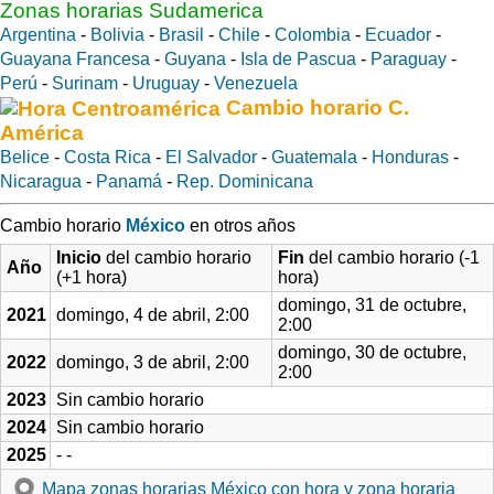
Zonas horarias Sudamerica
Argentina
-
Bolivia
-
Brasil
-
Chile
-
Colombia
-
Ecuador
-
Guayana Francesa
-
Guyana
-
Isla de Pascua
-
Paraguay
-
Perú
-
Surinam
-
Uruguay
-
Venezuela
Cambio horario C.
América
Belice
-
Costa Rica
-
El Salvador
-
Guatemala
-
Honduras
-
Nicaragua
-
Panamá
-
Rep. Dominicana
Cambio horario
México
en otros años
Inicio
del cambio horario
Fin
del cambio horario (-1
Año
(+1 hora)
hora)
domingo, 31 de octubre,
2021
domingo, 4 de abril, 2:00
2:00
domingo, 30 de octubre,
2022
domingo, 3 de abril, 2:00
2:00
2023
Sin cambio horario
2024
Sin cambio horario
2025
- -
Mapa zonas horarias México con hora y zona horaria