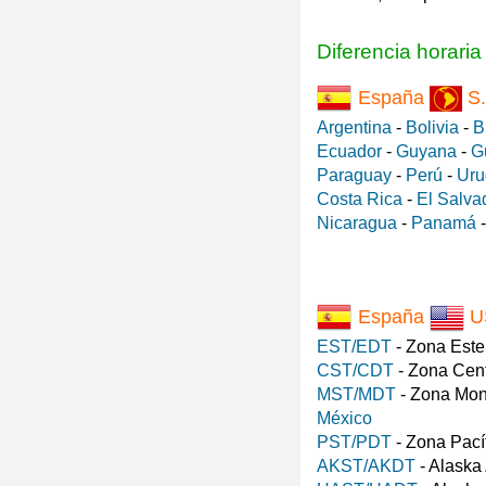
Diferencia horari
España
S.
Argentina
-
Bolivia
-
B
Ecuador
-
Guyana
-
G
Paraguay
-
Perú
-
Uru
Costa Rica
-
El Salva
Nicaragua
-
Panamá
España
U
EST/EDT
- Zona Est
CST/CDT
- Zona Cen
MST/MDT
- Zona Mo
México
PST/PDT
- Zona Pací
AKST/AKDT
- Alaska