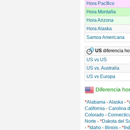
Hora Pacífico
Hora Montaña
Hora Arizona
Hora Alaska
Samoa Americana
US
diferencia hor
US vs US
US vs. Australia
US vs Europa
Diferencia ho
*
*
Alabama
-
Alaska
-
California
-
Carolina d
Colorado
-
Connectic
*
Norte
-
Dakota del S
*
*
-
Idaho
-
Illinois
-
In