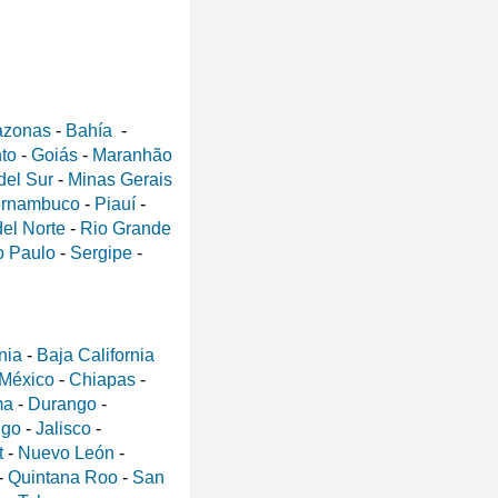
zonas
-
Bahía
-
nto
-
Goiás
-
Maranhão
del Sur
-
Minas Gerais
rnambuco
-
Piauí
-
el Norte
-
Rio Grande
 Paulo
-
Sergipe
-
nia
-
Baja California
 México
-
Chiapas
-
ma
-
Durango
-
lgo
-
Jalisco
-
t
-
Nuevo León
-
-
Quintana Roo
-
San