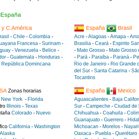
a España
 y C.América
España
Brasil
rasil
-
Chile
-
Colombia
-
Acre
-
Alagoas
-
Amapa
-
Ama
uayana Francesa
-
Surinam
-
Brasilia
-
Ceará
-
Espirito Sa
guay
-
Venezuela
-
Belice
-
-
Mato Grosso
-
Mato Grosso 
dor
-
Guatemala
-
Honduras
-
-
Pará
-
Paraíba
-
Paraná
-
Pe
-
República Domincana
Rio de Janeiro
-
Rio Grande d
del Sur
-
Santa Catarina
-
São
Tocantins
SA
España
Mexico
Zonas horarias
e
New York
-
Florida
Aguascalientes
-
Baja Califor
tro
Illinois
-
Texas
Sur
-
Campeche
-
Ciudad de
ntaña
Colorado
-
Nuevo
Chihuahua
-
Coahuila
-
Coli
Guanajuato
-
Guerrero
-
Hida
fico
California
-
Washington
Michoacan
-
Morelos
-
Nayari
Alaska
Oaxaca
-
Puebla
-
Querétaro