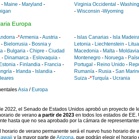
-
Maine
-
Maryland
-
Virginia Occidental
-
Washing
higan
-
Wisconsin
-
Wyoming
raria Europa
*
ndorra
-
Armenia
-
Austria
-
-
Islas Canarias
-
Isla Madeir
-
Bielorrusia
-
Bosnia y
Letonia
-
Liechtenstein
-
Litu
da
-
Bulgaria
-
Chipre
-
Ciudad
Macedonia
-
Malta
-
Moldavia
a
-
Dinamarca
-
Eslovaquia
-
Montenegro
-
Noruega
-
País
Estonia
-
Finlandia
-
Francia
-
Portugal
-
Reino Unido
-
Rep
ngría
-
Irlanda
-
Islandia
-
Rumanía
-
Rusia
-
San Marin
*
aleares
Suiza
-
Turquía
-
Ucrania
nentales
Asia
/
Europa
 de 2022, el Senado de Estados Unidos aprobó un proyecto de l
horario de verano
a partir de 2023
en todos los estados de EE.
ente hasta que no sea aprobado por la cámara de representante
el horario de verano permanente será el nuevo huso horario de 
awaii
y la mayor parte de
Arizona
, que podrán elegir el horario