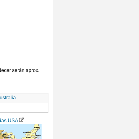
decer serán aprox.
stralia
rias USA