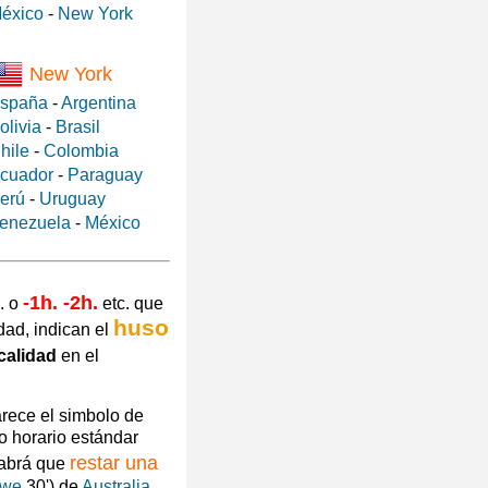
éxico
-
New York
New York
spaña
-
Argentina
olivia
-
Brasil
hile
-
Colombia
cuador
-
Paraguay
erú
-
Uruguay
enezuela
-
México
-1h. -2h.
. o
etc. que
huso
dad, indican el
calidad
en el
arece el simbolo de
o horario estándar
restar una
habrá que
owe
30') de
Australia