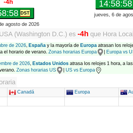
-4h
14:58:59
58:59
jueves, 6 de ago
de agosto de 2026
-4h
USA (Washington D.C.)
es
que
Hora Loca
ubre de 2026
,
España
y la mayoría de
Europa
atrasan los reloj
za el horario de verano.
Zonas horarias Europa
|
Europa vs 
embre de 2026
,
Estados Unidos
atrasa los relojes 1 hora, a las
 verano.
Zonas horarias US
|
US vs Europa
oraria
Canadá
Europa
Au