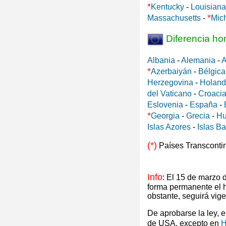
*
Kentucky
-
Louisiana
*
Massachusetts
-
Mic
Diferencia ho
Albania
-
Alemania
-
A
*
Azerbaiyán
-
Bélgica
Herzegovina
-
Holan
del Vaticano
-
Croaci
Eslovenia
-
España
-
*
Georgia
-
Grecia
-
Hu
Islas Azores
-
Islas B
(*)
Países Transconti
Info
: El 15 de marzo
forma permanente el 
obstante, seguirá vig
De aprobarse la ley, 
de USA, excepto en
H