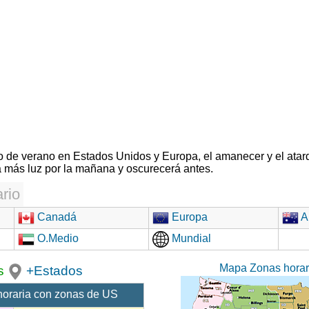
rio de verano en Estados Unidos y Europa, el amanecer y el atar
 más luz por la mañana y oscurecerá antes.
rio
Canadá
Europa
Au
O.Medio
Mundial
Mapa Zonas hora
s
+Estados
horaria con zonas de US