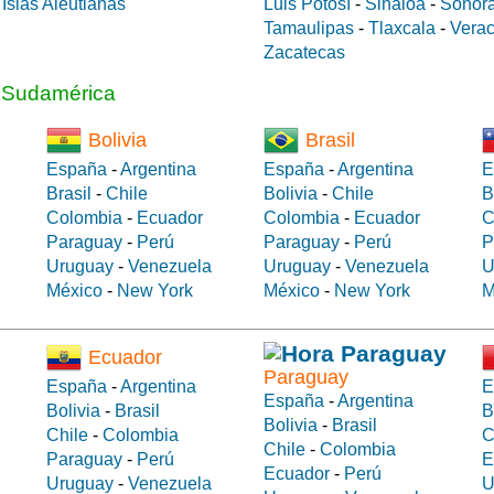
a
Islas Aleutianas
Luis Potosí
-
Sinaloa
-
Sonor
Tamaulipas
-
Tlaxcala
-
Verac
Zacatecas
a Sudamérica
Bolivia
Brasil
España
-
Argentina
España
-
Argentina
E
Brasil
-
Chile
Bolivia
-
Chile
B
Colombia
-
Ecuador
Colombia
-
Ecuador
C
Paraguay
-
Perú
Paraguay
-
Perú
P
Uruguay
-
Venezuela
Uruguay
-
Venezuela
U
México
-
New York
México
-
New York
M
Ecuador
Paraguay
España
-
Argentina
E
España
-
Argentina
Bolivia
-
Brasil
B
Bolivia
-
Brasil
Chile
-
Colombia
C
Chile
-
Colombia
Paraguay
-
Perú
E
Ecuador
-
Perú
Uruguay
-
Venezuela
U