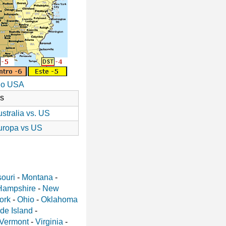
io USA
as
stralia vs. US
uropa vs US
ouri
-
Montana
-
Hampshire
-
New
ork
-
Ohio
-
Oklahoma
de Island
-
Vermont
-
Virginia
-