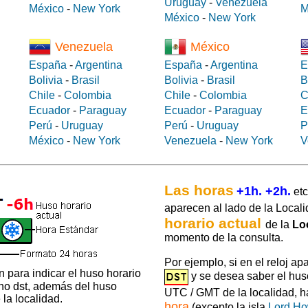
Uruguay
-
Venezuela
México
-
New York
M
México
-
New York
Venezuela
México
España
-
Argentina
España
-
Argentina
E
Bolivia
-
Brasil
Bolivia
-
Brasil
B
Chile
-
Colombia
Chile
-
Colombia
C
Ecuador
-
Paraguay
Ecuador
-
Paraguay
E
Perú
-
Uruguay
Perú
-
Uruguay
P
México
-
New York
Venezuela
-
New York
V
Las horas
+1h. +2h.
etc
aparecen al lado de la Locali
horario actual
de la
Lo
momento de la consulta.
Por ejemplo, si en el reloj ap
 para indicar el huso horario
y se desea saber el hus
 no dst, además del huso
UTC / GMT de la localidad, 
la localidad.
hora
(excepto la isla
Lord H