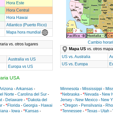
Hora Este
Hora Central
Hora Hawai
Atlantico (Puerto Rico)
Mapa hora mundial
Cambio horar
aria vs. otros lugares
Mapa US
vs. otros map
US vs. Australia
Au
Australia vs US
US vs. Europa
E
Europa vs US
raria USA
Arizona
-
Arkansas
-
Minnesota
-
Mississippi
-
Miss
*
*
el Norte
-
Carolina del Sur
-
Nebraska
-
Nevada
-
New 
*
ut
-
Delaware
-
Dakota del
Jersey
-
New Mexico
-
New Y
*
*
ur
-
Florida
-
Georgia
-
Hawai
-
Oregon
-
Pensilvania
-
Rho
*
*
*
diana
-
Iowa
-
Kansas
-
Tennessee
-
Texas
-
Utah
-