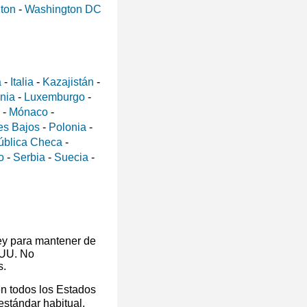
ton
-
Washington DC
a
-
Italia
-
Kazajistán
-
ania
-
Luxemburgo
-
-
Mónaco
-
es Bajos
-
Polonia
-
ública Checa
-
o
-
Serbia
-
Suecia
-
ey para mantener de
 UU. No
s.
en todos los Estados
 estándar habitual.