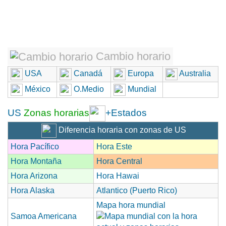
Cambio horario
USA
Canadá
Europa
Australia
México
O.Medio
Mundial
US
Zonas horarias
+Estados
Diferencia horaria con zonas de US
Hora Pacífico
Hora Este
Hora Montaña
Hora Central
Hora Arizona
Hora Hawai
Hora Alaska
Atlantico (Puerto Rico)
Mapa hora mundial
Samoa Americana