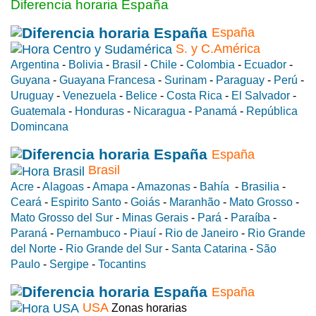
Diferencia horaria España
España
S. y C.América
Argentina
-
Bolivia
-
Brasil
-
Chile
-
Colombia
-
Ecuador
-
Guyana
-
Guayana Francesa
-
Surinam
-
Paraguay
-
Perú
-
Uruguay
-
Venezuela
-
Belice
-
Costa Rica
-
El Salvador
-
Guatemala
-
Honduras
-
Nicaragua
-
Panamá
-
República
Domincana
España
Brasil
Acre
-
Alagoas
-
Amapa
-
Amazonas
-
Bahía
-
Brasilia
-
Ceará
-
Espirito Santo
-
Goiás
-
Maranhão
-
Mato Grosso
-
Mato Grosso del Sur
-
Minas Gerais
-
Pará
-
Paraíba
-
Paraná
-
Pernambuco
-
Piauí
-
Rio de Janeiro
-
Rio Grande
del Norte
-
Rio Grande del Sur
-
Santa Catarina
-
São
Paulo
-
Sergipe
-
Tocantins
España
USA
Zonas horarias