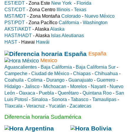
EST/EDT
- Zona Este
New York
-
Florida
CST/CDT
- Zona Centro
Illinois
-
Texas
MST/MDT
- Zona Montaña
Colorado
-
Nuevo México
PST/PDT
- Zona Pacífico
California
-
Washington
AKST/AKDT
- Alaska
Alaska
HAST/HADT
- Alaska
Islas Aleutianas
HAST
- Hawai
Hawái
España
Mexico
Aguascalientes
-
Baja California
-
Baja California Sur
-
Campeche
-
Ciudad de México
-
Chiapas
-
Chihuahua
-
Coahuila
-
Colima
-
Durango
-
Guanajuato
-
Guerrero
-
Hidalgo
-
Jalisco
-
Michoacan
-
Morelos
-
Nayarit
-
Nuevo
León
-
Oaxaca
-
Puebla
-
Querétaro
-
Quintana Roo
-
San
Luis Potosí
-
Sinaloa
-
Sonora
-
Tabasco
-
Tamaulipas
-
Tlaxcala
-
Veracruz
-
Yucatán
-
Zacatecas
Diferencia horaria Sudamérica