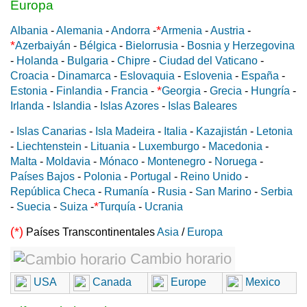
Europa
*
Albania
-
Alemania
-
Andorra
-
Armenia
-
Austria
-
*
Azerbaiyán
-
Bélgica
-
Bielorrusia
-
Bosnia y Herzegovina
-
Holanda
-
Bulgaria
-
Chipre
-
Ciudad del Vaticano
-
Croacia
-
Dinamarca
-
Eslovaquia
-
Eslovenia
-
España
-
*
Estonia
-
Finlandia
-
Francia
-
Georgia
-
Grecia
-
Hungría
-
Irlanda
-
Islandia
-
Islas Azores
-
Islas Baleares
-
Islas Canarias
-
Isla Madeira
-
Italia
-
Kazajistán
-
Letonia
-
Liechtenstein
-
Lituania
-
Luxemburgo
-
Macedonia
-
Malta
-
Moldavia
-
Mónaco
-
Montenegro
-
Noruega
-
Países Bajos
-
Polonia
-
Portugal
-
Reino Unido
-
República Checa
-
Rumanía
-
Rusia
-
San Marino
-
Serbia
*
-
Suecia
-
Suiza
-
Turquía
-
Ucrania
(*)
Países Transcontinentales
Asia
/
Europa
Cambio horario
USA
Canada
Europe
Mexico