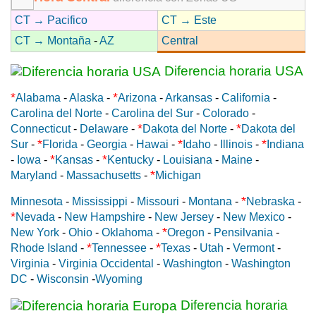
CT → Pacifico
CT → Este
CT → Montaña
-
AZ
Central
Diferencia horaria USA
*
*
Alabama
-
Alaska
-
Arizona
-
Arkansas
-
California
-
Carolina del Norte
-
Carolina del Sur
-
Colorado
-
*
*
Connecticut
-
Delaware
-
Dakota del Norte
-
Dakota del
*
*
*
Sur
-
Florida
-
Georgia
-
Hawai
-
Idaho
-
Illinois
-
Indiana
*
*
-
Iowa
-
Kansas
-
Kentucky
-
Louisiana
-
Maine
-
*
Maryland
-
Massachusetts
-
Michigan
*
Minnesota
-
Mississippi
-
Missouri
-
Montana
-
Nebraska
-
*
Nevada
-
New Hampshire
-
New Jersey
-
New Mexico
-
*
New York
-
Ohio
-
Oklahoma
-
Oregon
-
Pensilvania
-
*
*
Rhode Island
-
Tennessee
-
Texas
-
Utah
-
Vermont
-
Virginia
-
Virginia Occidental
-
Washington
-
Washington
DC
-
Wisconsin
-
Wyoming
Diferencia horaria