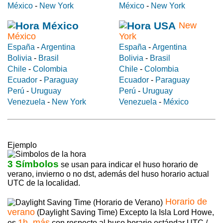
México
-
New York
México
-
New York
New
México
York
España
-
Argentina
España
-
Argentina
Bolivia
-
Brasil
Bolivia
-
Brasil
Chile
-
Colombia
Chile
-
Colombia
Ecuador
-
Paraguay
Ecuador
-
Paraguay
Perú
-
Uruguay
Perú
-
Uruguay
Venezuela
-
New York
Venezuela
-
México
Ejemplo
3 Símbolos
se usan para indicar el huso horario de
verano, invierno o no dst, además del huso horario actual
UTC de la localidad.
Horario de
verano
(Daylight Saving Time) Excepto la Isla Lord Howe,
1h. más
es
con respecto al huso horario estándar UTC /