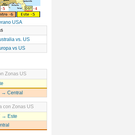
verano USA
as
stralia vs. US
uropa vs US
con Zonas US
te
 → Central
ia con Zonas US
 → Este
ntral