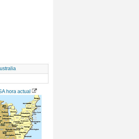
stralia
SA hora actual