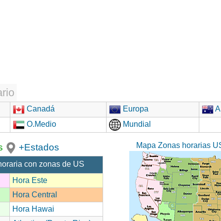
rio
Canadá
Europa
Au
O.Medio
Mundial
Mapa Zonas horarias U
s
+Estados
horaria con zonas de US
Hora Este
Hora Central
Hora Hawai