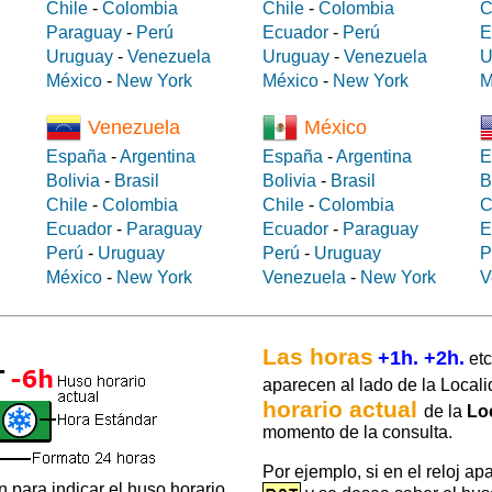
Chile
-
Colombia
Chile
-
Colombia
C
Paraguay
-
Perú
Ecuador
-
Perú
E
Uruguay
-
Venezuela
Uruguay
-
Venezuela
U
México
-
New York
México
-
New York
M
Venezuela
México
España
-
Argentina
España
-
Argentina
E
Bolivia
-
Brasil
Bolivia
-
Brasil
B
Chile
-
Colombia
Chile
-
Colombia
C
Ecuador
-
Paraguay
Ecuador
-
Paraguay
E
Perú
-
Uruguay
Perú
-
Uruguay
P
México
-
New York
Venezuela
-
New York
V
Las horas
+1h. +2h.
etc
aparecen al lado de la Locali
horario actual
de la
Lo
momento de la consulta.
Por ejemplo, si en el reloj ap
 para indicar el huso horario