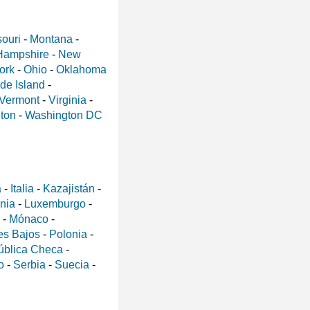
ouri
-
Montana
-
Hampshire
-
New
ork
-
Ohio
-
Oklahoma
de Island
-
Vermont
-
Virginia
-
ton
-
Washington DC
a
-
Italia
-
Kazajistán
-
ania
-
Luxemburgo
-
-
Mónaco
-
es Bajos
-
Polonia
-
ública Checa
-
o
-
Serbia
-
Suecia
-