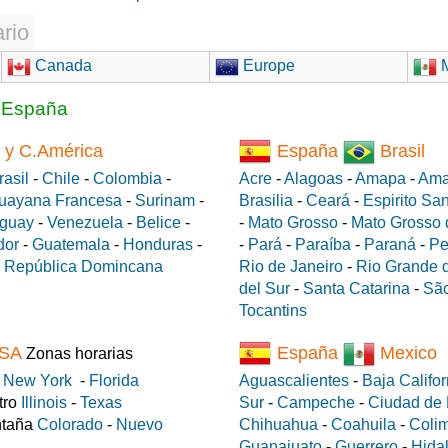
rio
Canada
Europe
M
a España
 y C.América
España
Brasil
rasil
-
Chile
-
Colombia
-
Acre
-
Alagoas
-
Amapa
-
Ama
uayana Francesa
-
Surinam
-
Brasilia
-
Ceará
-
Espirito Sa
guay
-
Venezuela
-
Belice
-
-
Mato Grosso
-
Mato Grosso 
dor
-
Guatemala
-
Honduras
-
-
Pará
-
Paraíba
-
Paraná
-
Pe
-
República Domincana
Rio de Janeiro
-
Rio Grande d
del Sur
-
Santa Catarina
-
São
Tocantins
SA
España
Mexico
Zonas horarias
e
New York
-
Florida
Aguascalientes
-
Baja Califor
tro
Illinois
-
Texas
Sur
-
Campeche
-
Ciudad de
ntaña
Colorado
-
Nuevo
Chihuahua
-
Coahuila
-
Coli
Guanajuato
-
Guerrero
-
Hida