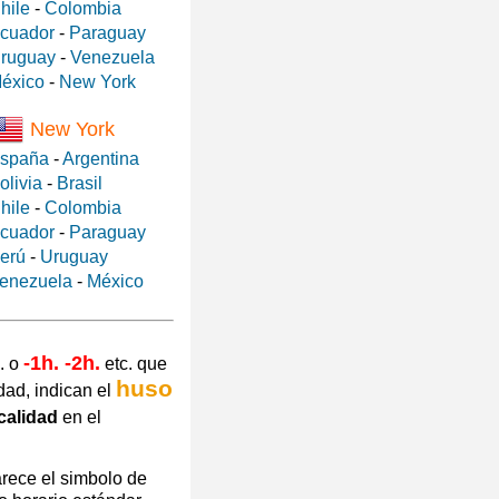
hile
-
Colombia
cuador
-
Paraguay
ruguay
-
Venezuela
éxico
-
New York
New York
spaña
-
Argentina
olivia
-
Brasil
hile
-
Colombia
cuador
-
Paraguay
erú
-
Uruguay
enezuela
-
México
-1h. -2h.
. o
etc. que
huso
dad, indican el
calidad
en el
arece el simbolo de