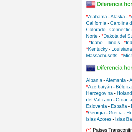
Diferencia ho
*
*
Alabama
-
Alaska
-
California
-
Carolina d
Colorado
-
Connectic
*
Norte
-
Dakota del S
*
*
-
Idaho
-
Illinois
-
In
*
Kentucky
-
Louisiana
*
Massachusetts
-
Mic
Diferencia ho
Albania
-
Alemania
-
A
*
Azerbaiyán
-
Bélgica
Herzegovina
-
Holan
del Vaticano
-
Croaci
Eslovenia
-
España
-
*
Georgia
-
Grecia
-
Hu
Islas Azores
-
Islas B
(*)
Países Transconti