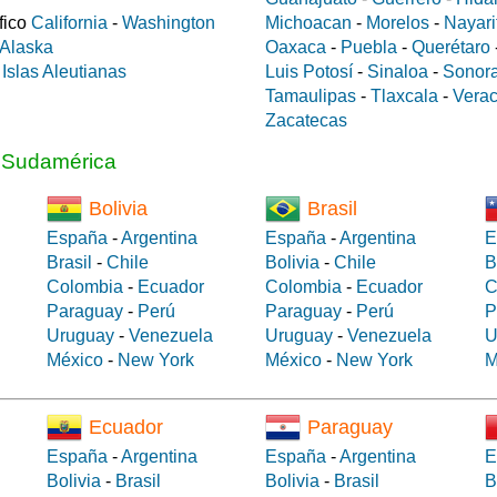
fico
California
-
Washington
Michoacan
-
Morelos
-
Nayari
Alaska
Oaxaca
-
Puebla
-
Querétaro
a
Islas Aleutianas
Luis Potosí
-
Sinaloa
-
Sonor
Tamaulipas
-
Tlaxcala
-
Verac
Zacatecas
a Sudamérica
Bolivia
Brasil
España
-
Argentina
España
-
Argentina
E
Brasil
-
Chile
Bolivia
-
Chile
B
Colombia
-
Ecuador
Colombia
-
Ecuador
C
Paraguay
-
Perú
Paraguay
-
Perú
P
Uruguay
-
Venezuela
Uruguay
-
Venezuela
U
México
-
New York
México
-
New York
M
Ecuador
Paraguay
España
-
Argentina
España
-
Argentina
E
Bolivia
-
Brasil
Bolivia
-
Brasil
B