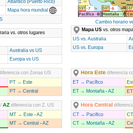
Atlantico (Puerto Rico)
Mapa hora mundial
US
Cambio horario 
Mapa US
vs. otros map
aria vs. otros lugares
US vs. Australia
Au
US vs. Europa
E
Australia vs US
Europa vs US
Hora Este
iferencia con Zonas US
diferencia 
PT → Este
ET → Pacífico
Es
PT → Central
ET → Montaña
-
AZ
ET
AZ
Hora Central
/
diferencia con Z. US
diferenc
MT → Este
-
AZ
CT → Pacifico
CT
MT → Central
-
AZ
CT → Montaña
-
AZ
Ce