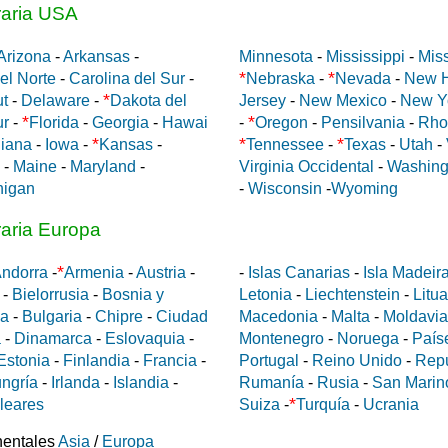
raria USA
Arizona
-
Arkansas
-
Minnesota
-
Mississippi
-
Miss
*
*
el Norte
-
Carolina del Sur
-
Nebraska
-
Nevada
-
New 
*
ut
-
Delaware
-
Dakota del
Jersey
-
New Mexico
-
New Y
*
*
ur
-
Florida
-
Georgia
-
Hawai
-
Oregon
-
Pensilvania
-
Rho
*
*
*
diana
-
Iowa
-
Kansas
-
Tennessee
-
Texas
-
Utah
-
-
Maine
-
Maryland
-
Virginia Occidental
-
Washing
higan
-
Wisconsin
-
Wyoming
raria Europa
*
ndorra
-
Armenia
-
Austria
-
-
Islas Canarias
-
Isla Madeir
-
Bielorrusia
-
Bosnia y
Letonia
-
Liechtenstein
-
Litu
da
-
Bulgaria
-
Chipre
-
Ciudad
Macedonia
-
Malta
-
Moldavia
a
-
Dinamarca
-
Eslovaquia
-
Montenegro
-
Noruega
-
País
Estonia
-
Finlandia
-
Francia
-
Portugal
-
Reino Unido
-
Rep
ngría
-
Irlanda
-
Islandia
-
Rumanía
-
Rusia
-
San Marin
*
aleares
Suiza
-
Turquía
-
Ucrania
nentales
Asia
/
Europa