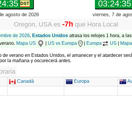
24:36
03:24:36
de agosto de 2026
viernes, 7 de ago
-7h
Oregon, USA
es
que
Hora Local
embre de 2026
,
Estados Unidos
atrasa los relojes 1 hora, a las
 verano.
Mapa US
|
US vs Europa
|
Europa
US
|
Mapa
rio de verano en Estados Unidos, el amanecer y el atardecer ser
por la mañana y oscurecerá antes.
oraria
Canadá
Europa
Au