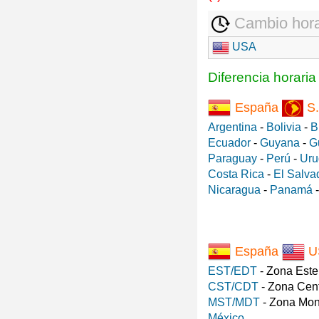
Cambio hora
USA
Diferencia horari
España
S.
Argentina
-
Bolivia
-
B
Ecuador
-
Guyana
-
G
Paraguay
-
Perú
-
Uru
Costa Rica
-
El Salva
Nicaragua
-
Panamá
España
U
EST/EDT
- Zona Est
CST/CDT
- Zona Cen
MST/MDT
- Zona Mo
México