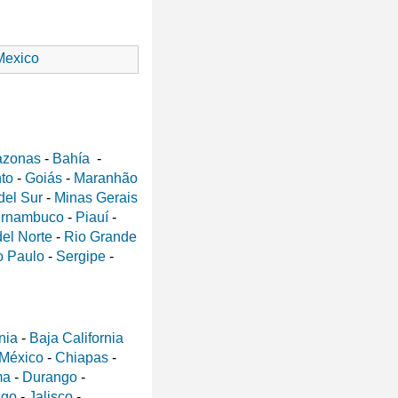
exico
zonas
-
Bahía
-
nto
-
Goiás
-
Maranhão
del Sur
-
Minas Gerais
rnambuco
-
Piauí
-
el Norte
-
Rio Grande
 Paulo
-
Sergipe
-
nia
-
Baja California
 México
-
Chiapas
-
ma
-
Durango
-
lgo
-
Jalisco
-