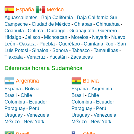
España
Mexico
Aguascalientes
-
Baja California
-
Baja California Sur
-
Campeche
-
Ciudad de México
-
Chiapas
-
Chihuahua
-
Coahuila
-
Colima
-
Durango
-
Guanajuato
-
Guerrero
-
Hidalgo
-
Jalisco
-
Michoacan
-
Morelos
-
Nayarit
-
Nuevo
León
-
Oaxaca
-
Puebla
-
Querétaro
-
Quintana Roo
-
San
Luis Potosí
-
Sinaloa
-
Sonora
-
Tabasco
-
Tamaulipas
-
Tlaxcala
-
Veracruz
-
Yucatán
-
Zacatecas
Diferencia horaria Sudamérica
Argentina
Bolivia
España
-
Bolivia
España
-
Argentina
Brasil
-
Chile
Brasil
-
Chile
Colombia
-
Ecuador
Colombia
-
Ecuador
Paraguay
-
Perú
Paraguay
-
Perú
Uruguay
-
Venezuela
Uruguay
-
Venezuela
México
-
New York
México
-
New York