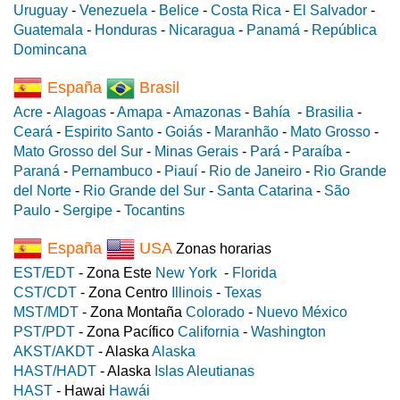
Uruguay
-
Venezuela
-
Belice
-
Costa Rica
-
El Salvador
-
Guatemala
-
Honduras
-
Nicaragua
-
Panamá
-
República
Domincana
España
Brasil
Acre
-
Alagoas
-
Amapa
-
Amazonas
-
Bahía
-
Brasilia
-
Ceará
-
Espirito Santo
-
Goiás
-
Maranhão
-
Mato Grosso
-
Mato Grosso del Sur
-
Minas Gerais
-
Pará
-
Paraíba
-
Paraná
-
Pernambuco
-
Piauí
-
Rio de Janeiro
-
Rio Grande
del Norte
-
Rio Grande del Sur
-
Santa Catarina
-
São
Paulo
-
Sergipe
-
Tocantins
España
USA
Zonas horarias
EST/EDT
- Zona Este
New York
-
Florida
CST/CDT
- Zona Centro
Illinois
-
Texas
MST/MDT
- Zona Montaña
Colorado
-
Nuevo México
PST/PDT
- Zona Pacífico
California
-
Washington
AKST/AKDT
- Alaska
Alaska
HAST/HADT
- Alaska
Islas Aleutianas
HAST
- Hawai
Hawái