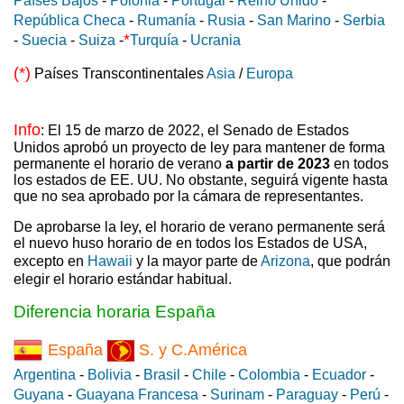
Países Bajos
-
Polonia
-
Portugal
-
Reino Unido
-
República Checa
-
Rumanía
-
Rusia
-
San Marino
-
Serbia
*
-
Suecia
-
Suiza
-
Turquía
-
Ucrania
(*)
Países Transcontinentales
Asia
/
Europa
Info
: El 15 de marzo de 2022, el Senado de Estados
Unidos aprobó un proyecto de ley para mantener de forma
permanente el horario de verano
a partir de 2023
en todos
los estados de EE. UU. No obstante, seguirá vigente hasta
que no sea aprobado por la cámara de representantes.
De aprobarse la ley, el horario de verano permanente será
el nuevo huso horario de en todos los Estados de USA,
excepto en
Hawaii
y la mayor parte de
Arizona
, que podrán
elegir el horario estándar habitual.
Diferencia horaria España
España
S. y C.América
Argentina
-
Bolivia
-
Brasil
-
Chile
-
Colombia
-
Ecuador
-
Guyana
-
Guayana Francesa
-
Surinam
-
Paraguay
-
Perú
-