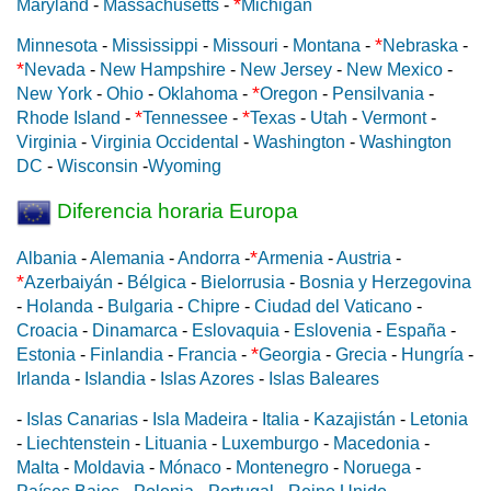
*
Maryland
-
Massachusetts
-
Michigan
*
Minnesota
-
Mississippi
-
Missouri
-
Montana
-
Nebraska
-
*
Nevada
-
New Hampshire
-
New Jersey
-
New Mexico
-
*
New York
-
Ohio
-
Oklahoma
-
Oregon
-
Pensilvania
-
*
*
Rhode Island
-
Tennessee
-
Texas
-
Utah
-
Vermont
-
Virginia
-
Virginia Occidental
-
Washington
-
Washington
DC
-
Wisconsin
-
Wyoming
Diferencia horaria Europa
*
Albania
-
Alemania
-
Andorra
-
Armenia
-
Austria
-
*
Azerbaiyán
-
Bélgica
-
Bielorrusia
-
Bosnia y Herzegovina
-
Holanda
-
Bulgaria
-
Chipre
-
Ciudad del Vaticano
-
Croacia
-
Dinamarca
-
Eslovaquia
-
Eslovenia
-
España
-
*
Estonia
-
Finlandia
-
Francia
-
Georgia
-
Grecia
-
Hungría
-
Irlanda
-
Islandia
-
Islas Azores
-
Islas Baleares
-
Islas Canarias
-
Isla Madeira
-
Italia
-
Kazajistán
-
Letonia
-
Liechtenstein
-
Lituania
-
Luxemburgo
-
Macedonia
-
Malta
-
Moldavia
-
Mónaco
-
Montenegro
-
Noruega
-