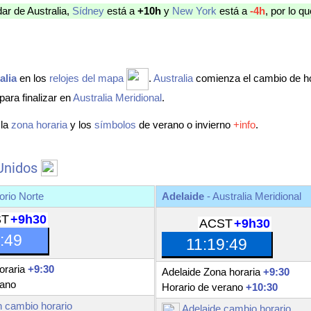
dar de Australia,
Sídney
está a
+10h
y
New York
está a
-4h
, por lo q
alia
en los
relojes del mapa
.
Australia
comienza el cambio de h
para finalizar en
Australia Meridional
.
 la
zona horaria
y los
símbolos
de verano o invierno
+info
.
 Unidos
torio Norte
Adelaide
-
Australia Meridional
ST
+9h30
ACST
+9h30
:50
11:19:50
oraria
+9:30
Adelaide Zona horaria
+9:30
rano
Horario de verano
+10:30
 cambio horario
Adelaide cambio horario