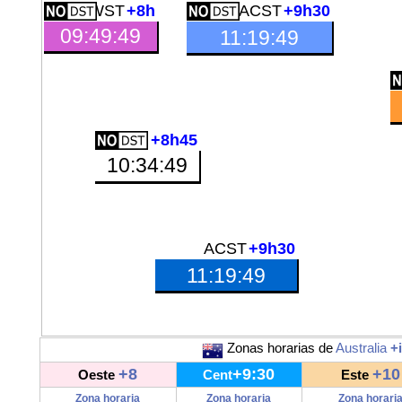
AWST
+8h
ACST
+9h30
09:49:50
11:19:50
+8h45
10:34:50
ACST
+9h30
11:19:50
Zonas horarias de
Australia
+
+8
+9:30
+10
Oeste
Cent
Este
Zona horaria
Zona horaria
Zona horari