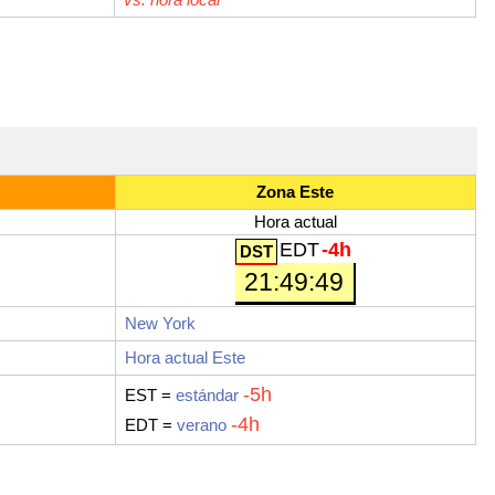
Zona Este
Hora actual
EDT
-4h
21:49:50
New York
Hora actual Este
-5h
EST =
estándar
-4h
EDT =
verano