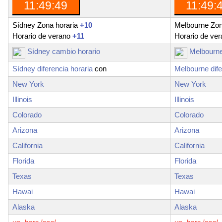
11:49:50
11:49:
Sídney Zona horaria
+10
Melbourne Zon
Horario de verano
+11
Horario de ve
Sídney cambio horario
Melbourne
Sídney diferencia horaria
con
Melbourne dife
New York
New York
Illinois
Illinois
Colorado
Colorado
Arizona
Arizona
California
California
Florida
Florida
Texas
Texas
Hawai
Hawai
Alaska
Alaska