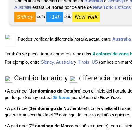
Con el final del horario de verano en
Australia
el
domingo 5 d
Australia
estará
14 horas
por delante de
New York
, Estados
Sídney
+14h
New York
está
que
Puedes verificar la diferencia horaria actual entre
Australia
También se puede tomar como referencia los
4 colores de zona 
Por ejemplo, entre
Sidney, Australia
y
Illinois, US
(ambos en marrón)
Cambio horario y
diferencia horar
• A partir del (
1er domingo de Octubre
) con el inicio del horario 
por lo que Sídney estará
15 horas
por delante de
New York.
• A partir del (
1er domingo de Noviembre
) con la vuelta al horar
que se mantiene hasta el 2º domingo del marzo del año siguiente.
• A partir del (
2º domingo de Marzo
del año siguiente), con el inic