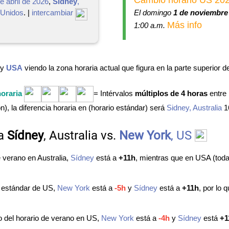
e abril de 2026
,
Sídney
,
El domingo
1 de noviembre
 Unidos
. |
intercambiar
Más info
1:00 a.m.
y
USA
viendo la zona horaria actual que figura en la parte superior 
horaria
= Intérvalos
múltiplos de 4 horas
entre
, la diferencia horaria en (horario estándar) será
Sidney, Australia
16
ia
Sídney
, Australia vs.
New York
, US
de verano en Australia,
Sídney
está a
+11h
, mientras que en USA (tod
io estándar de US,
New York
está a
-5h
y
Sídney
está a
+11h
, por lo
io del horario de verano en US,
New York
está a
-4h
y
Sídney
está
+1