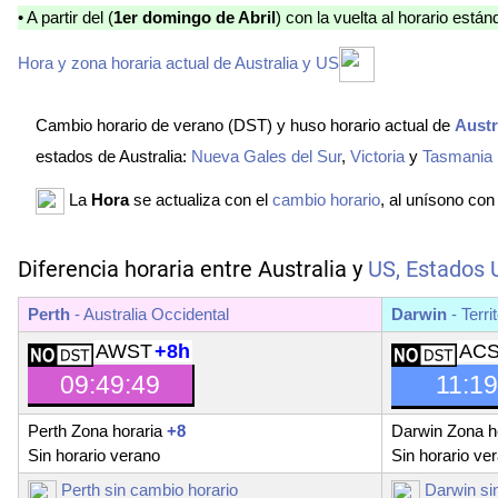
• A partir del (
1er domingo de Abril
) con la vuelta al horario están
Hora y zona horaria actual de Australia y US
Cambio horario de verano (DST) y huso horario actual de
Austr
estados de Australia:
Nueva Gales del Sur
,
Victoria
y
Tasmania
La
Hora
se actualiza con el
cambio horario
, al unísono con
Diferencia horaria entre Australia y
US, Estados
Perth
-
Australia Occidental
Darwin
-
Terri
AWST
+8h
AC
09:49:50
11:19
Perth Zona horaria
+8
Darwin Zona h
Sin horario verano
Sin horario ve
Perth sin cambio horario
Darwin sin