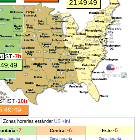
21:49:50
MST
-7h
:49:50
US
ampliado
HST
-10h
5:49:50
Zonas horarias estándar
US
+inf
-7
-6
-5
ontaña
Central
Este
ona horaria
Zona horaria
Zona horaria