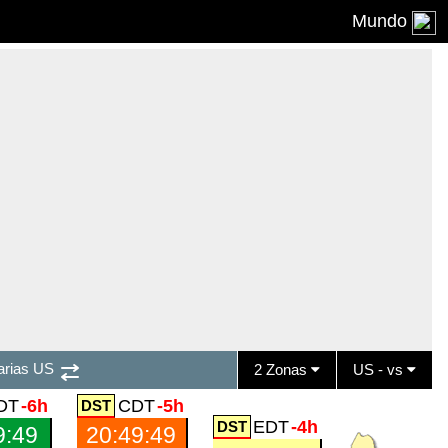
Mundo
arias US
2 Zonas
US - vs
DT
-6h
CDT
-5h
EDT
-4h
9:50
20:49:50