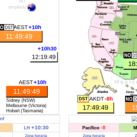
AU
ampliado
AEST
+10h
11:49:50
+10h30
12:19:50
18
AEST
+10h
11:49:50
AKDT
-8h
Sídney (NSW)
Melbourne (Victoria)
17:49:50
1
Hobart (Tasmania)
inf
+10:30
-8
LH
Pacífico
M
a
Zona horaria
Zona horaria
Z