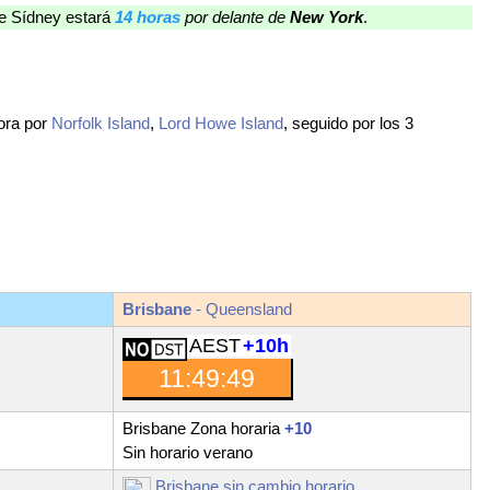
ue Sídney estará
14 horas
por delante de
New York
.
ora por
Norfolk Island
,
Lord Howe Island
, seguido por los 3
Brisbane
- Queensland
AEST
+10h
11:49:50
Brisbane Zona horaria
+10
Sin horario verano
Brisbane sin cambio horario