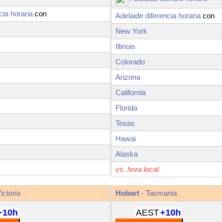
cia horaria
con
Adelaide diferencia horaria
con
New York
Illinois
Colorado
Arizona
California
Florida
Texas
Hawai
Alaska
vs. hora local
ictoria
Hobart
- Tasmania
+10h
AEST
+10h