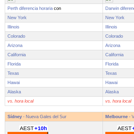
Perth diferencia horaria
con
Darwin diferen
New York
New York
Illinois
Illinois
Colorado
Colorado
Arizona
Arizona
California
California
Florida
Florida
Texas
Texas
Hawai
Hawai
Alaska
Alaska
vs. hora local
vs. hora local
Sídney
-
Nueva Gales del Sur
Melbourne
- V
AEST
+10h
AEST