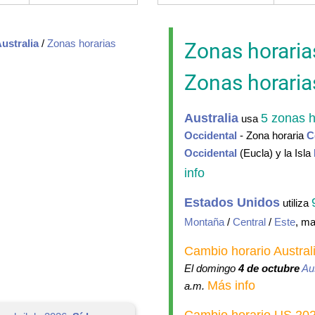
ustralia
/
Zonas horarias
Zonas horaria
Zonas horaria
Australia
5 zonas 
usa
Occidental
- Zona horaria
C
Occidental
(Eucla) y la Isla
info
Estados Unidos
utiliza
Montaña
/
Central
/
Este
, m
Cambio horario Austra
El domingo
4 de octubre
Aus
Más info
a.m.
Cambio horario US 20