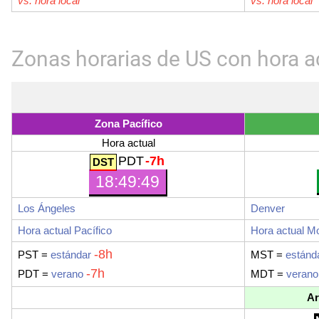
vs. hora local
vs. hora local
Zonas horarias de US con hora ac
Zona Pacífico
Hora actual
PDT
-7h
18:49:50
Los Ángeles
Denver
Hora actual Pacífico
Hora actual M
-8h
PST =
estándar
MST =
estánd
-7h
PDT =
verano
MDT =
verano
Ar