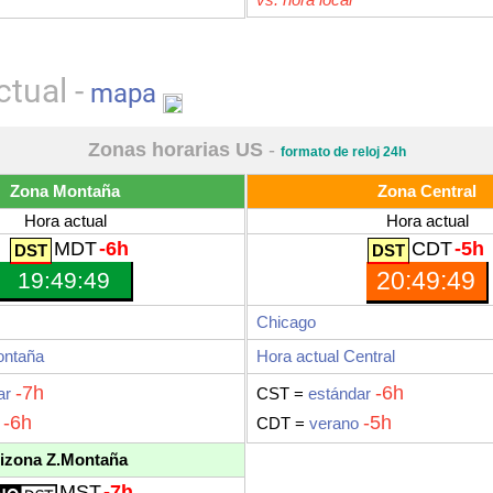
tual -
mapa
Zonas horarias US
-
formato de reloj 24h
Zona Montaña
Zona Central
Hora actual
Hora actual
MDT
-6h
CDT
-5h
19:49:50
20:49:50
Chicago
ontaña
Hora actual Central
-7h
-6h
ar
CST =
estándar
-6h
-5h
CDT =
verano
izona Z.Montaña
MST
-7h