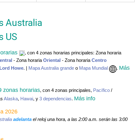
s Australia
s US
horarias
, con 4 zonas horarias principales: Zona horaria
entral
- Zona horaria
Oriental
- Zona horaria
Centro
Más
Lord Howe
. |
Mapa Australia grande
o
Mapa Mundial
.
9 zonas horarias
, con 4 zonas principales,
Pacífico
/
Más info
as
Alaska
,
Hawai
, y
3 dependencias
.
lia 2026
tralia
adelanta
el reloj una hora, a las 2:00 a.m. serán las 3:00
26