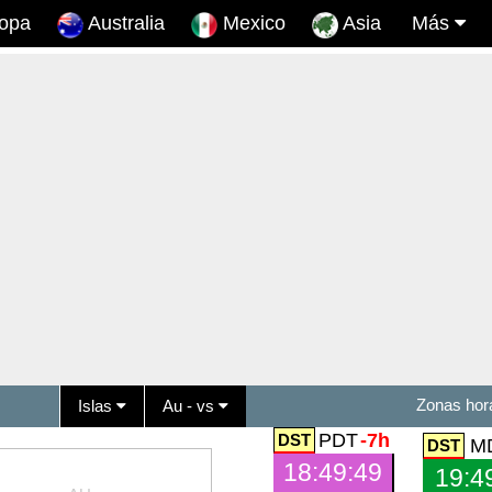
opa
Australia
Mexico
Asia
Más
Zonas hor
Islas
Au - vs
PDT
-7h
M
18:49:50
19:4