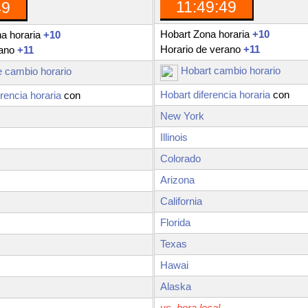
11:49:50
50
Hobart Zona horaria
+10
a horaria
+10
Horario de verano
+11
rano
+11
Hobart cambio horario
 cambio horario
Hobart diferencia horaria
con
rencia horaria
con
New York
Illinois
Colorado
Arizona
California
Florida
Texas
Hawai
Alaska
vs. hora local