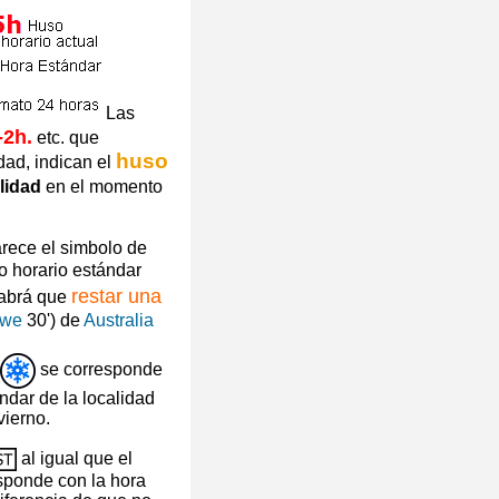
Las
-2h.
etc. que
huso
dad, indican el
lidad
en el momento
arece el simbolo de
o horario estándar
restar una
habrá que
owe
30') de
Australia
se corresponde
ndar de la localidad
vierno.
al igual que el
esponde con la hora