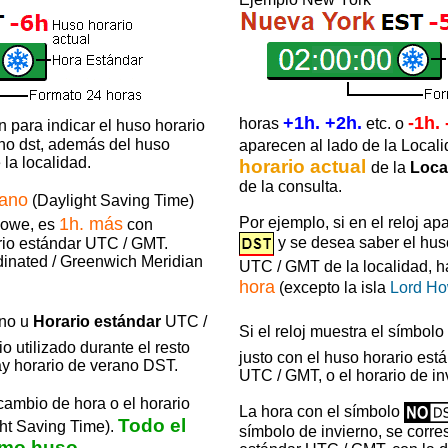
+1h. +2h.
-1h. 
horas
etc. o
 para indicar el huso horario
 no dst, además del huso
aparecen al lado de la Locali
la localidad.
horario actual
de la
Loca
de la consulta.
rano
(Daylight Saving Time)
1h. más
Por ejemplo, si en el reloj ap
Howe, es
con
y se desea saber el hus
rio estándar UTC / GMT.
dinated / Greenwich Meridian
UTC / GMT de la localidad, 
hora
(excepto la isla
Lord H
rno u
Horario estándar
UTC /
Si el reloj muestra el símbolo
o utilizado durante el resto
justo con el huso horario está
y horario de verano DST.
UTC / GMT, o el horario de in
cambio de hora o el horario
La hora con el símbolo
Todo el
ht Saving Time).
símbolo de invierno, se corr
ismo huso