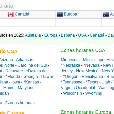
oraria
Canadá
Europa
Au
rios en 2025:
Australia
-
Europa
-
España
-
USA
-
Canadá
-
Baj
Zonas horarias USA
rio USA
Arizona
-
Arkansas
-
Minnesota
-
Mississippi
-
Miss
*
*
el Norte
-
Carolina del Sur
-
Nebraska
-
Nevada
-
New 
*
ut
-
Delaware
-
Dakota del
Jersey
-
New Mexico
-
New Y
*
*
ur
-
Florida
-
Georgia
-
Hawai
-
Oregon
-
Pensilvania
-
Rho
*
*
*
diana
-
Iowa
-
Kansas
-
Tennessee
-
Texas
-
Utah
-
-
Maine
-
Maryland
-
Virginia Occidental
-
Washing
higan
-
Wisconsin
-
Wyoming
on 2
zonas horarias
Zonas horarias Europa
rio Europa