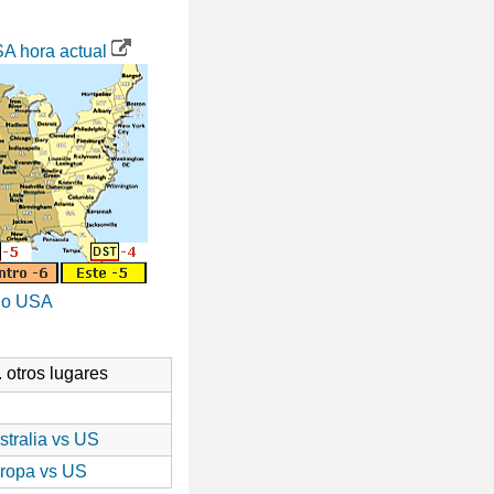
A hora actual
io USA
. otros lugares
stralia vs US
ropa vs US