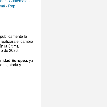
ador
-
Guatemala
-
amá
-
Rep.
públicamente la
realizará el cambio
n la última
re de 2026.
unidad Europea
, ya
obligatoria y