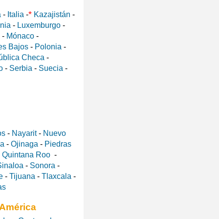
*
a
-
Italia
-
Kazajistán
-
ania
-
Luxemburgo
-
-
Mónaco
-
es Bajos
-
Polonia
-
ública Checa
-
o
-
Serbia
-
Suecia
-
os
-
Nayarit
-
Nuevo
a
-
Ojinaga
-
Piedras
-
Quintana Roo
-
Sinaloa
-
Sonora
-
e
-
Tijuana
-
Tlaxcala
-
as
 América