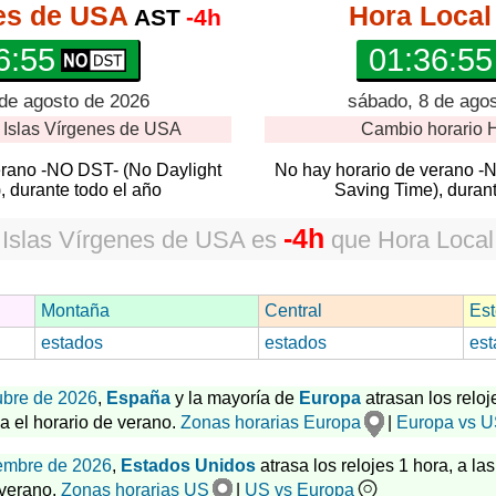
nes de USA
Hora Local
AST
-4h
6:56
01:36:56
 de agosto de 2026
sábado, 8 de ago
o
Islas Vírgenes de USA
Cambio horario
H
erano -NO DST- (No Daylight
No hay horario de verano -
, durante todo el año
Saving Time), durant
-4h
Islas Vírgenes de USA
es
que
Hora Local
Montaña
Central
Est
estados
estados
est
ubre de 2026
,
España
y la mayoría de
Europa
atrasan los reloj
za el horario de verano.
Zonas horarias Europa
|
Europa vs 
embre de 2026
,
Estados Unidos
atrasa los relojes 1 hora, a las
 verano.
Zonas horarias US
|
US vs Europa