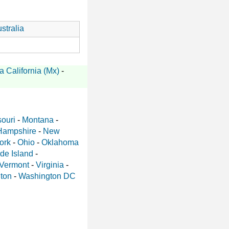
stralia
a California (Mx)
-
ouri
-
Montana
-
Hampshire
-
New
ork
-
Ohio
-
Oklahoma
de Island
-
Vermont
-
Virginia
-
ton
-
Washington DC