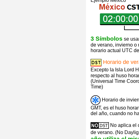
Ejemplo México
3 Símbolos
se usan
de verano, invierno o
horario actual UTC de 
Horario de ve
Excepto la Isla Lord 
respecto al huso hora
(Universal Time Coor
Time)
Horario de invie
GMT, es el huso horari
del año, cuando no ha
No aplica el 
de verano. (No Daylig
año utiliza el m