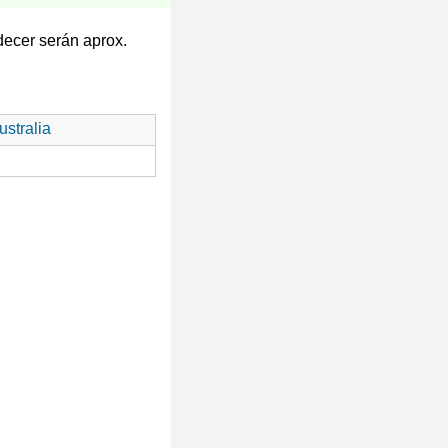
decer serán aprox.
stralia