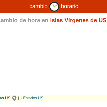
cambio
horario
ambio de hora en
Islas Vírgenes de U
ias US
|
+ Estados US