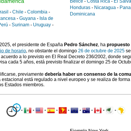
udamerica
Belice
-
Costa Rica
-
El Salv
Honduras
-
Nicaragua
-
Pan
rasil
-
Chile
-
Colombia
-
Dominicana
rancesa
-
Guyana
-
Isla de
Perú
-
Surinam
-
Uruguay
-
0/2025, el presidente de España
Pedro Sánchez
, ha
propuesto
o de horario
, no obstante el domingo
26 de octubre de 2025
se 
 acuerdo a lo previsto en El Real Decreto 236/2002, donde segú
visa cada 5 años, está previsto finalizar el domingo 25 de Octub
ificarse, previamente
debería haber un consenso de la com
estacional está regulado a nivel europeo y se realiza de forma 
los Estados miembros.
-
-
-
-
-
-
-
-
-
Ejemplo New York