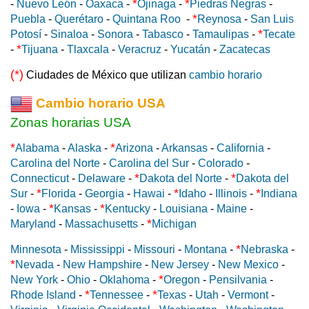
*
*
-
Nuevo León
-
Oaxaca
-
Ojinaga
-
Piedras Negras
-
*
Puebla
-
Querétaro
-
Quintana Roo
-
Reynosa
-
San Luis
*
Potosí
-
Sinaloa
-
Sonora
-
Tabasco
-
Tamaulipas
-
Tecate
*
-
Tijuana
-
Tlaxcala
-
Veracruz
-
Yucatán
-
Zacatecas
(*)
Ciudades de México que utilizan
cambio horario
Cambio horario USA
Zonas horarias USA
*
*
Alabama
-
Alaska
-
Arizona
-
Arkansas
-
California
-
Carolina del Norte
-
Carolina del Sur
-
Colorado
-
*
*
Connecticut
-
Delaware
-
Dakota del Norte
-
Dakota del
*
*
*
Sur
-
Florida
-
Georgia
-
Hawai
-
Idaho
-
Illinois
-
Indiana
*
*
-
Iowa
-
Kansas
-
Kentucky
-
Louisiana
-
Maine
-
*
Maryland
-
Massachusetts
-
Michigan
*
Minnesota
-
Mississippi
-
Missouri
-
Montana
-
Nebraska
-
*
Nevada
-
New Hampshire
-
New Jersey
-
New Mexico
-
*
New York
-
Ohio
-
Oklahoma
-
Oregon
-
Pensilvania
-
*
*
Rhode Island
-
Tennessee
-
Texas
-
Utah
-
Vermont
-