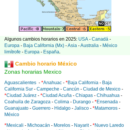
Algunos cambios horarios en 2025:
USA
-
Canadá
-
Europa
-
Baja California (Mx)
-
Asia
-
Australia
-
México
limítrofe
-
Europa
-
España
.
Cambio horario México
Zonas horarias Mexico
*
*
Aguascalientes
-
Anahuac
-
Baja California
-
Baja
California Sur
-
Campeche
-
Cancún
-
Ciudad de Mexico
-
*
*
Ciudad Juárez
-
Ciudad Acuña
-
Chiapas
-
Chihuahua
-
*
Coahuila de Zaragoza
-
Colima
-
Durango
-
Ensenada
-
*
Guanajuato
-
Guerrero
-
Hidalgo
-
Jalisco
-
Matamoros
-
México
*
*
Mexicali
-
Michoacán
-
Morelos
-
Nayarit
-
Nuevo Laredo