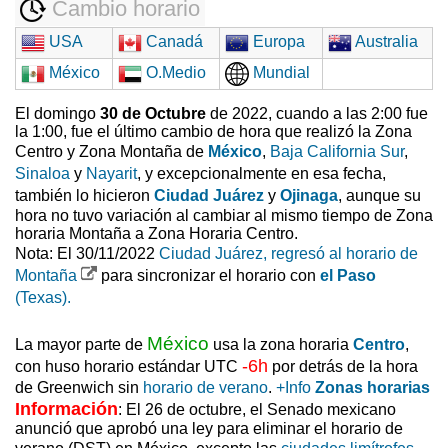
Cambio horario
USA
Canadá
Europa
Australia
México
O.Medio
Mundial
El domingo
30 de Octubre
de 2022, cuando a las 2:00 fue
la 1:00, fue el último cambio de hora que realizó la Zona
Centro y Zona Montaña de
México
,
Baja California Sur
,
Sinaloa
y
Nayarit
, y excepcionalmente en esa fecha,
también lo hicieron
Ciudad Juárez
y
Ojinaga
, aunque su
hora no tuvo variación al cambiar al mismo tiempo de Zona
horaria Montaña a Zona Horaria Centro.
Nota: El 30/11/2022
Ciudad Juárez, regresó al horario de
Montaña
para sincronizar el horario con
el Paso
(Texas).
México
La mayor parte de
usa la zona horaria
Centro
,
-6h
con huso horario estándar UTC
por detrás de la hora
de Greenwich sin
horario de verano
.
+Info
Zonas horarias
Información
: El 26 de octubre, el Senado mexicano
anunció que aprobó una ley para eliminar el horario de