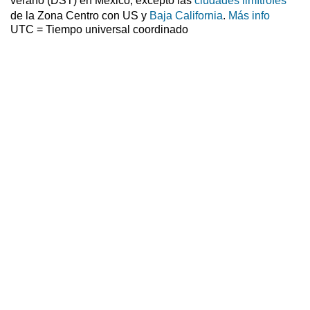
verano (DST) en México, excepto las
ciudades limítrofes
de la Zona Centro con US y
Baja California
.
Más info
UTC = Tiempo universal coordinado