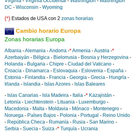
Virginia
-
Virginia Occidental
-
Washington
-
Washington
DC
-
Wisconsin
-
Wyoming
(*)
Estados de USA con 2
zonas horarias
Cambio horario Europa
Zonas horarias Europa
*
*
Albania
-
Alemania
-
Andorra
-
Armenia
-
Austria
-
Azerbaiyán
-
Bélgica
-
Bielorrusia
-
Bosnia y Herzegovina
-
Holanda
-
Bulgaria
-
Chipre
-
Ciudad del Vaticano
-
Croacia
-
Dinamarca
-
Eslovaquia
-
Eslovenia
-
España
-
Estonia
-
Finlandia
-
Francia
-
Georgia
-
Grecia
-
Hungría
-
Irlanda
-
Islandia
-
Islas Azores
-
Islas Baleares
*
-
Islas Canarias
-
Isla Madeira
-
Italia
-
Kazajistán
-
Letonia
-
Liechtenstein
-
Lituania
-
Luxemburgo
-
Macedonia
-
Malta
-
Moldavia
-
Mónaco
-
Montenegro
-
Noruega
-
Países Bajos
-
Polonia
-
Portugal
-
Reino Unido
-
República Checa
-
Rumanía
-
Rusia
-
San Marino
-
*
Serbia
-
Suecia
-
Suiza
-
Turquía
-
Ucrania