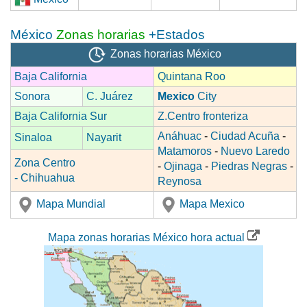
México
Zonas horarias
+Estados
Zonas horarias México
Baja California
Quintana Roo
Sonora
C. Juárez
Mexico
City
Baja California Sur
Z.Centro fronteriza
Anáhuac
-
Ciudad Acuña
-
Sinaloa
Nayarit
Matamoros
-
Nuevo Laredo
Zona Centro
-
Ojinaga
-
Piedras Negras
-
- Chihuahua
Reynosa
Mapa Mundial
Mapa Mexico
Mapa zonas horarias México hora actual