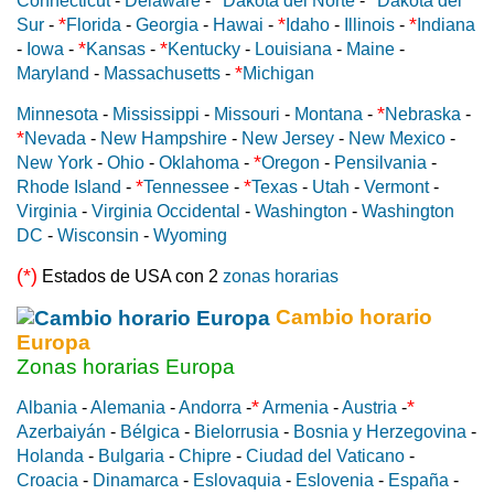
*
*
Connecticut
-
Delaware
-
Dakota del Norte
-
Dakota del
*
*
*
Sur
-
Florida
-
Georgia
-
Hawai
-
Idaho
-
Illinois
-
Indiana
*
*
-
Iowa
-
Kansas
-
Kentucky
-
Louisiana
-
Maine
-
*
Maryland
-
Massachusetts
-
Michigan
*
Minnesota
-
Mississippi
-
Missouri
-
Montana
-
Nebraska
-
*
Nevada
-
New Hampshire
-
New Jersey
-
New Mexico
-
*
New York
-
Ohio
-
Oklahoma
-
Oregon
-
Pensilvania
-
*
*
Rhode Island
-
Tennessee
-
Texas
-
Utah
-
Vermont
-
Virginia
-
Virginia Occidental
-
Washington
-
Washington
DC
-
Wisconsin
-
Wyoming
(*)
Estados de USA con 2
zonas horarias
Cambio horario
Europa
Zonas horarias Europa
*
*
Albania
-
Alemania
-
Andorra
-
Armenia
-
Austria
-
Azerbaiyán
-
Bélgica
-
Bielorrusia
-
Bosnia y Herzegovina
-
Holanda
-
Bulgaria
-
Chipre
-
Ciudad del Vaticano
-
Croacia
-
Dinamarca
-
Eslovaquia
-
Eslovenia
-
España
-