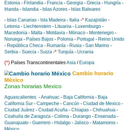
Estonia
-
Finlandia
-
Francia
-
Georgia
-
Grecia
-
Hungría
-
Irlanda
-
Islandia
-
Islas Azores
-
Islas Baleares
*
-
Islas Canarias
-
Isla Madeira
-
Italia
-
Kazajistán
-
Letonia
-
Liechtenstein
-
Lituania
-
Luxemburgo
-
Macedonia
-
Malta
-
Moldavia
-
Mónaco
-
Montenegro
-
Noruega
-
Países Bajos
-
Polonia
-
Portugal
-
Reino Unido
-
República Checa
-
Rumanía
-
Rusia
-
San Marino
-
*
Serbia
-
Suecia
-
Suiza
-
Turquía
-
Ucrania
(*)
Países Transcontinentales
Asia
/
Europa
Cambio horario
México
Zonas horarias Mexico
Aguascalientes
-
Anahuac
-
Baja California
-
Baja
California Sur
-
Campeche
-
Cancún
-
Ciudad de Mexico
-
Ciudad Juárez
-
Ciudad Acuña
-
Chiapas
-
Chihuahua
-
Coahuila de Zaragoza
-
Colima
-
Durango
-
Ensenada
-
Guanajuato
-
Guerrero
-
Hidalgo
-
Jalisco
-
Matamoros
-
México