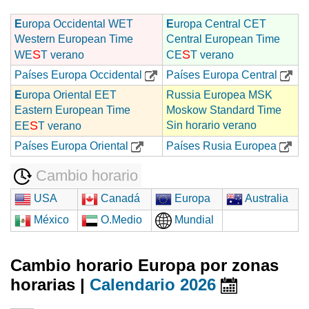
E
uropa Occidental WET
E
uropa Central CET
Western European Time
Central European Time
S
S
WE
T verano
CE
T verano
Países Europa Occidental
Países Europa Central
E
uropa Oriental EET
Russia Europea MSK
Eastern European Time
Moskow Standard Time
S
Sin horario verano
EE
T verano
Países Europa Oriental
Países Rusia Europea
Cambio horario
USA
Canadá
Europa
Australia
México
O.Medio
Mundial
Cambio horario Europa por zonas
horarias |
Calendario 2026