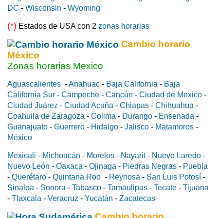
DC
-
Wisconsin
-
Wyoming
(*)
Estados de USA con 2
zonas horarias
Cambio horario
México
Zonas horarias Mexico
Aguascalientes
-
Anahuac
-
Baja California
-
Baja
California Sur
-
Campeche
-
Cancún
-
Ciudad de Mexico
-
Ciudad Juárez
-
Ciudad Acuña
-
Chiapas
-
Chihuahua
-
Coahuila de Zaragoza
-
Colima
-
Durango
-
Ensenada
-
Guanajuato
-
Guerrero
-
Hidalgo
-
Jalisco
-
Matamoros
-
México
Mexicali
-
Michoacán
-
Morelos
-
Nayarit
-
Nuevo Laredo
-
Nuevo León
-
Oaxaca
-
Ojinaga
-
Piedras Negras
-
Puebla
-
Querétaro
-
Quintana Roo
-
Reynosa
-
San Luis Potosí
-
Sinaloa
-
Sonora
-
Tabasco
-
Tamaulipas
-
Tecate
-
Tijuana
-
Tlaxcala
-
Veracruz
-
Yucatán
-
Zacatecas
Cambio horario