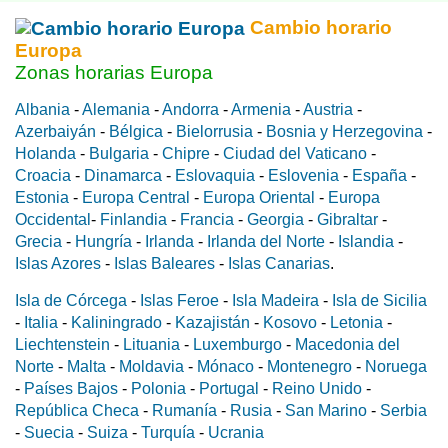
Cambio horario
Europa
Zonas horarias Europa
Albania
-
Alemania
-
Andorra
-
Armenia
-
Austria
-
Azerbaiyán
-
Bélgica
-
Bielorrusia
-
Bosnia y Herzegovina
-
Holanda
-
Bulgaria
-
Chipre
-
Ciudad del Vaticano
-
Croacia
-
Dinamarca
-
Eslovaquia
-
Eslovenia
-
España
-
Estonia
-
Europa Central
-
Europa Oriental
-
Europa
Occidental
-
Finlandia
-
Francia
-
Georgia
-
Gibraltar
-
Grecia
-
Hungría
-
Irlanda
-
Irlanda del Norte
-
Islandia
-
Islas Azores
-
Islas Baleares
-
Islas Canarias
.
Isla de Córcega
-
Islas Feroe
-
Isla Madeira
-
Isla de Sicilia
-
Italia
-
Kaliningrado
-
Kazajistán
-
Kosovo
-
Letonia
-
Liechtenstein
-
Lituania
-
Luxemburgo
-
Macedonia del
Norte
-
Malta
-
Moldavia
-
Mónaco
-
Montenegro
-
Noruega
-
Países Bajos
-
Polonia
-
Portugal
-
Reino Unido
-
República Checa
-
Rumanía
-
Rusia
-
San Marino
-
Serbia
-
Suecia
-
Suiza
-
Turquía
-
Ucrania