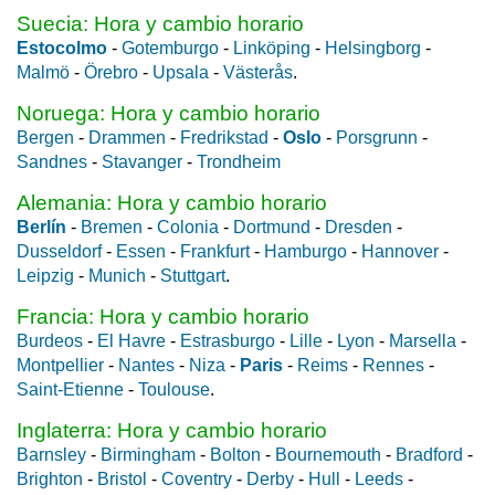
Suecia: Hora y cambio horario
Estocolmo
-
Gotemburgo
-
Linköping
-
Helsingborg
-
Malmö
-
Örebro
-
Upsala
-
Västerås
.
Noruega: Hora y cambio horario
Bergen
-
Drammen
-
Fredrikstad
-
Oslo
-
Porsgrunn
-
Sandnes
-
Stavanger
-
Trondheim
Alemania: Hora y cambio horario
Berlín
-
Bremen
-
Colonia
-
Dortmund
-
Dresden
-
Dusseldorf
-
Essen
-
Frankfurt
-
Hamburgo
-
Hannover
-
Leipzig
-
Munich
-
Stuttgart
.
Francia: Hora y cambio horario
Burdeos
-
El Havre
-
Estrasburgo
-
Lille
-
Lyon
-
Marsella
-
Montpellier
-
Nantes
-
Niza
-
Paris
-
Reims
-
Rennes
-
Saint-Etienne
-
Toulouse
.
Inglaterra: Hora y cambio horario
Barnsley
-
Birmingham
-
Bolton
-
Bournemouth
-
Bradford
-
Brighton
-
Bristol
-
Coventry
-
Derby
-
Hull
-
Leeds
-