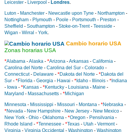
Leicester
-
Liverpool
-
Londres
.
Luton
-
Manchester
-
Newcastle upon Tyne
-
Northampton
-
Nottingham
-
Plymouth
-
Poole
-
Portsmouth
-
Preston
-
Sheffield
-
Southampton
-
Stoke-on-Trent
-
Teesside
-
Wigan
-
Wirral
-
York
.
Cambio horario USA
Zonas horarias USA
*
*
Alabama
-
Alaska
-
Arizona
-
Arkansas
-
California
-
Carolina del Norte
-
Carolina del Sur
-
Colorado
-
*
*
Connecticut
-
Delaware
-
Dakota del Norte
-
Dakota del
*
*
*
Sur
-
Florida
-
Georgia
-
Hawai
-
Idaho
-
Illinois
-
Indiana
*
*
-
Iowa
-
Kansas
-
Kentucky
-
Louisiana
-
Maine
-
*
Maryland
-
Massachusetts
-
Michigan
*
Minnesota
-
Mississippi
-
Missouri
-
Montana
-
Nebraska
-
*
Nevada
-
New Hampshire
-
New Jersey
-
New Mexico
-
*
New York
-
Ohio
-
Oklahoma
-
Oregon
-
Pensilvania
-
*
*
Rhode Island
-
Tennessee
-
Texas
-
Utah
-
Vermont
-
Virginia
-
Virginia Occidental
-
Washington
-
Washington