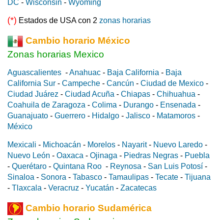
DC
-
Wisconsin
-
Wyoming
(*)
Estados de USA con 2
zonas horarias
Cambio horario México
Zonas horarias Mexico
Aguascalientes
-
Anahuac
-
Baja California
-
Baja
California Sur
-
Campeche
-
Cancún
-
Ciudad de Mexico
-
Ciudad Juárez
-
Ciudad Acuña
-
Chiapas
-
Chihuahua
-
Coahuila de Zaragoza
-
Colima
-
Durango
-
Ensenada
-
Guanajuato
-
Guerrero
-
Hidalgo
-
Jalisco
-
Matamoros
-
México
Mexicali
-
Michoacán
-
Morelos
-
Nayarit
-
Nuevo Laredo
-
Nuevo León
-
Oaxaca
-
Ojinaga
-
Piedras Negras
-
Puebla
-
Querétaro
-
Quintana Roo
-
Reynosa
-
San Luis Potosí
-
Sinaloa
-
Sonora
-
Tabasco
-
Tamaulipas
-
Tecate
-
Tijuana
-
Tlaxcala
-
Veracruz
-
Yucatán
-
Zacatecas
Cambio horario Sudamérica