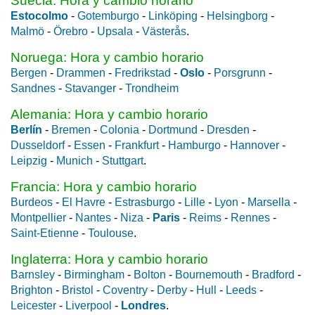
Suecia: Hora y cambio horario
Estocolmo
-
Gotemburgo
-
Linköping
-
Helsingborg
-
Malmö
-
Örebro
-
Upsala
-
Västerås
.
Noruega: Hora y cambio horario
Bergen
-
Drammen
-
Fredrikstad
-
Oslo
-
Porsgrunn
-
Sandnes
-
Stavanger
-
Trondheim
Alemania: Hora y cambio horario
Berlín
-
Bremen
-
Colonia
-
Dortmund
-
Dresden
-
Dusseldorf
-
Essen
-
Frankfurt
-
Hamburgo
-
Hannover
-
Leipzig
-
Munich
-
Stuttgart
.
Francia: Hora y cambio horario
Burdeos
-
El Havre
-
Estrasburgo
-
Lille
-
Lyon
-
Marsella
-
Montpellier
-
Nantes
-
Niza
-
Paris
-
Reims
-
Rennes
-
Saint-Etienne
-
Toulouse
.
Inglaterra: Hora y cambio horario
Barnsley
-
Birmingham
-
Bolton
-
Bournemouth
-
Bradford
-
Brighton
-
Bristol
-
Coventry
-
Derby
-
Hull
-
Leeds
-
Leicester
-
Liverpool
-
Londres
.