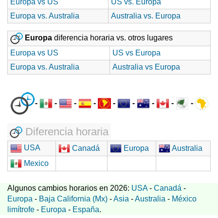
Europa vs US
US vs. Europa
Europa vs. Australia
Australia vs. Europa
Europa
diferencia horaria vs. otros lugares
Europa vs US
US vs Europa
Europa vs. Australia
Australia vs Europa
-
-
-
-
-
-
-
-
-
Diferencia horaria
USA
Canadá
Europa
Australia
Mexico
Algunos cambios horarios en 2026:
USA
-
Canadá
-
Europa
-
Baja California (Mx)
-
Asia
-
Australia
-
México
limítrofe
-
Europa
-
España
.