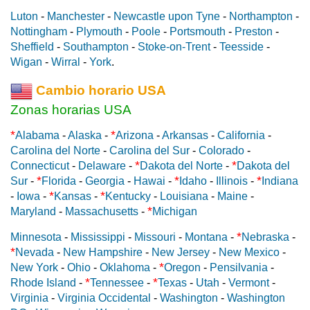
Luton
-
Manchester
-
Newcastle upon Tyne
-
Northampton
-
Nottingham
-
Plymouth
-
Poole
-
Portsmouth
-
Preston
-
Sheffield
-
Southampton
-
Stoke-on-Trent
-
Teesside
-
Wigan
-
Wirral
-
York
.
Cambio horario USA
Zonas horarias USA
*
*
Alabama
-
Alaska
-
Arizona
-
Arkansas
-
California
-
Carolina del Norte
-
Carolina del Sur
-
Colorado
-
*
*
Connecticut
-
Delaware
-
Dakota del Norte
-
Dakota del
*
*
*
Sur
-
Florida
-
Georgia
-
Hawai
-
Idaho
-
Illinois
-
Indiana
*
*
-
Iowa
-
Kansas
-
Kentucky
-
Louisiana
-
Maine
-
*
Maryland
-
Massachusetts
-
Michigan
*
Minnesota
-
Mississippi
-
Missouri
-
Montana
-
Nebraska
-
*
Nevada
-
New Hampshire
-
New Jersey
-
New Mexico
-
*
New York
-
Ohio
-
Oklahoma
-
Oregon
-
Pensilvania
-
*
*
Rhode Island
-
Tennessee
-
Texas
-
Utah
-
Vermont
-
Virginia
-
Virginia Occidental
-
Washington
-
Washington