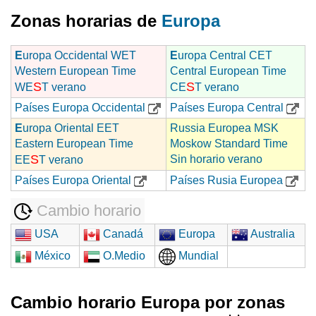
Zonas horarias de
Europa
E
uropa Occidental WET
E
uropa Central CET
Western European Time
Central European Time
S
S
WE
T verano
CE
T verano
Países Europa Occidental
Países Europa Central
E
uropa Oriental EET
Russia Europea MSK
Eastern European Time
Moskow Standard Time
S
Sin horario verano
EE
T verano
Países Europa Oriental
Países Rusia Europea
Cambio horario
USA
Canadá
Europa
Australia
México
O.Medio
Mundial
Cambio horario Europa por zonas