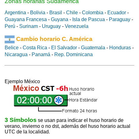
Zonas horarias Sudamerica
Argentina
-
Bolivia
-
Brasil
-
Chile
-
Colombia
-
Ecuador
-
Guayana Francesa
-
Guyana
-
Isla de Pascua
-
Paraguay
-
Perú
-
Surinam
-
Uruguay
-
Venezuela
Cambio horario C. América
Belice
-
Costa Rica
-
El Salvador
-
Guatemala
-
Honduras
-
Nicaragua
-
Panamá
-
Rep. Dominicana
Ejemplo México
3 Símbolos
se usan para indicar el huso horario de
verano, invierno o no dst, además del huso horario actual
UTC de la localidad.