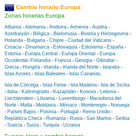
Cambio horario Europa
Zonas horarias Europa
Albania
-
Alemania
-
Andorra
-
Armenia
-
Austria
-
Azerbaiyán
-
Bélgica
-
Bielorrusia
-
Bosnia y Herzegovina
-
Holanda
-
Bulgaria
-
Chipre
-
Ciudad del Vaticano
-
Croacia
-
Dinamarca
-
Eslovaquia
-
Eslovenia
-
España
-
Estonia
-
Europa Central
-
Europa Oriental
-
Europa
Occidental
-
Finlandia
-
Francia
-
Georgia
-
Gibraltar
-
Grecia
-
Hungría
-
Irlanda
-
Irlanda del Norte
-
Islandia
-
Islas Azores
-
Islas Baleares
-
Islas Canarias
.
Isla de Córcega
-
Islas Feroe
-
Isla Madeira
-
Isla de Sicilia
-
Italia
-
Kaliningrado
-
Kazajistán
-
Kosovo
-
Letonia
-
Liechtenstein
-
Lituania
-
Luxemburgo
-
Macedonia del
Norte
-
Malta
-
Moldavia
-
Mónaco
-
Montenegro
-
Noruega
-
Países Bajos
-
Polonia
-
Portugal
-
Reino Unido
-
República Checa
-
Rumanía
-
Rusia
-
San Marino
-
Serbia
-
Suecia
-
Suiza
-
Turquía
-
Ucrania