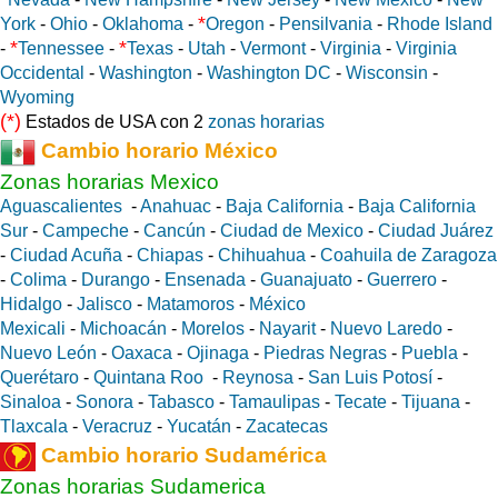
*
York
-
Ohio
-
Oklahoma
-
Oregon
-
Pensilvania
-
Rhode Island
*
*
-
Tennessee
-
Texas
-
Utah
-
Vermont
-
Virginia
-
Virginia
Occidental
-
Washington
-
Washington DC
-
Wisconsin
-
Wyoming
(*)
Estados de USA con 2
zonas horarias
Cambio horario México
Zonas horarias Mexico
Aguascalientes
-
Anahuac
-
Baja California
-
Baja California
Sur
-
Campeche
-
Cancún
-
Ciudad de Mexico
-
Ciudad Juárez
-
Ciudad Acuña
-
Chiapas
-
Chihuahua
-
Coahuila de Zaragoza
-
Colima
-
Durango
-
Ensenada
-
Guanajuato
-
Guerrero
-
Hidalgo
-
Jalisco
-
Matamoros
-
México
Mexicali
-
Michoacán
-
Morelos
-
Nayarit
-
Nuevo Laredo
-
Nuevo León
-
Oaxaca
-
Ojinaga
-
Piedras Negras
-
Puebla
-
Querétaro
-
Quintana Roo
-
Reynosa
-
San Luis Potosí
-
Sinaloa
-
Sonora
-
Tabasco
-
Tamaulipas
-
Tecate
-
Tijuana
-
Tlaxcala
-
Veracruz
-
Yucatán
-
Zacatecas
Cambio horario Sudamérica
Zonas horarias Sudamerica