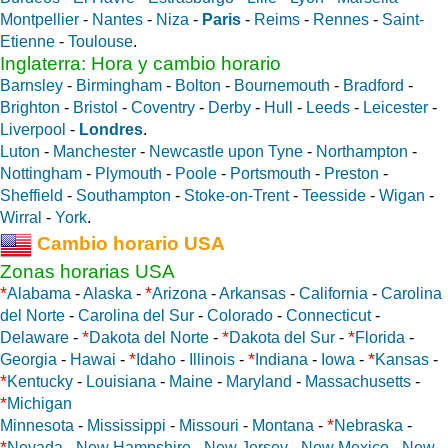
Montpellier
-
Nantes
-
Niza
-
Paris
-
Reims
-
Rennes
-
Saint-
Etienne
-
Toulouse
.
Inglaterra: Hora y cambio horario
Barnsley
-
Birmingham
-
Bolton
-
Bournemouth
-
Bradford
-
Brighton
-
Bristol
-
Coventry
-
Derby
-
Hull
-
Leeds
-
Leicester
-
Liverpool
-
Londres
.
Luton
-
Manchester
-
Newcastle upon Tyne
-
Northampton
-
Nottingham
-
Plymouth
-
Poole
-
Portsmouth
-
Preston
-
Sheffield
-
Southampton
-
Stoke-on-Trent
-
Teesside
-
Wigan
-
Wirral
-
York
.
Cambio horario USA
Zonas horarias USA
*
*
Alabama
-
Alaska
-
Arizona
-
Arkansas
-
California
-
Carolina
del Norte
-
Carolina del Sur
-
Colorado
-
Connecticut
-
*
*
*
Delaware
-
Dakota del Norte
-
Dakota del Sur
-
Florida
-
*
*
*
Georgia
-
Hawai
-
Idaho
-
Illinois
-
Indiana
-
Iowa
-
Kansas
-
*
Kentucky
-
Louisiana
-
Maine
-
Maryland
-
Massachusetts
-
*
Michigan
*
Minnesota
-
Mississippi
-
Missouri
-
Montana
-
Nebraska
-
*
Nevada
-
New Hampshire
-
New Jersey
-
New Mexico
-
New