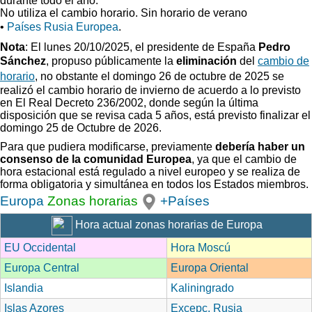
durante todo el año.
No utiliza el cambio horario. Sin horario de verano
•
Países Rusia Europea
.
Nota
: El lunes 20/10/2025, el presidente de España
Pedro
Sánchez
, propuso
públicamente la
eliminación
del
cambio de
horario
, no obstante el domingo 26 de octubre de 2025 se
realizó el cambio horario de invierno
de acuerdo a lo previsto
en El Real Decreto 236/2002, donde según la última
disposición que se revisa cada 5 años, está previsto finalizar el
domingo 25 de Octubre de 2026.
Para que pudiera modificarse, previamente
debería haber un
consenso de la comunidad Europea
, ya que el cambio de
hora estacional está regulado a nivel europeo y se realiza de
forma obligatoria y simultánea en todos los Estados miembros.
Europa
Zonas horarias
+Países
Hora actual zonas horarias de Europa
EU Occidental
Hora Moscú
Europa Central
Europa Oriental
Islandia
Kaliningrado
Islas Azores
Excepc. Rusia