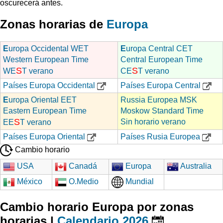
oscurecerá antes.
Zonas horarias de
Europa
E
uropa Occidental WET
E
uropa Central CET
Western European Time
Central European Time
S
S
WE
T verano
CE
T verano
Países Europa Occidental
Países Europa Central
E
uropa Oriental EET
Russia Europea MSK
Eastern European Time
Moskow Standard Time
S
Sin horario verano
EE
T verano
Países Europa Oriental
Países Rusia Europea
Cambio horario
USA
Canadá
Europa
Australia
México
O.Medio
Mundial
Cambio horario Europa por zonas
horarias |
Calendario 2026