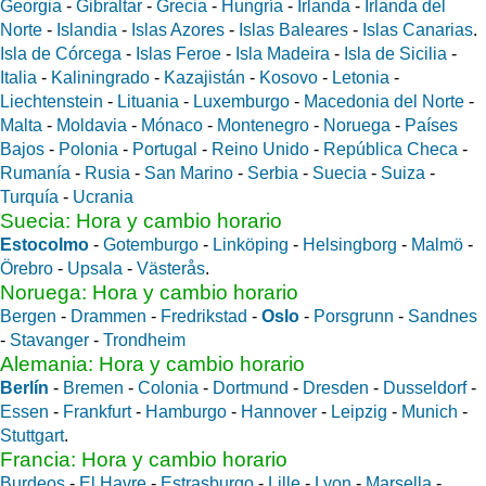
Georgia
-
Gibraltar
-
Grecia
-
Hungría
-
Irlanda
-
Irlanda del
Norte
-
Islandia
-
Islas Azores
-
Islas Baleares
-
Islas Canarias
.
Isla de Córcega
-
Islas Feroe
-
Isla Madeira
-
Isla de Sicilia
-
Italia
-
Kaliningrado
-
Kazajistán
-
Kosovo
-
Letonia
-
Liechtenstein
-
Lituania
-
Luxemburgo
-
Macedonia del Norte
-
Malta
-
Moldavia
-
Mónaco
-
Montenegro
-
Noruega
-
Países
Bajos
-
Polonia
-
Portugal
-
Reino Unido
-
República Checa
-
Rumanía
-
Rusia
-
San Marino
-
Serbia
-
Suecia
-
Suiza
-
Turquía
-
Ucrania
Suecia: Hora y cambio horario
Estocolmo
-
Gotemburgo
-
Linköping
-
Helsingborg
-
Malmö
-
Örebro
-
Upsala
-
Västerås
.
Noruega: Hora y cambio horario
Bergen
-
Drammen
-
Fredrikstad
-
Oslo
-
Porsgrunn
-
Sandnes
-
Stavanger
-
Trondheim
Alemania: Hora y cambio horario
Berlín
-
Bremen
-
Colonia
-
Dortmund
-
Dresden
-
Dusseldorf
-
Essen
-
Frankfurt
-
Hamburgo
-
Hannover
-
Leipzig
-
Munich
-
Stuttgart
.
Francia: Hora y cambio horario
Burdeos
-
El Havre
-
Estrasburgo
-
Lille
-
Lyon
-
Marsella
-