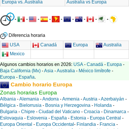
Europa vs. Australia
Australia vs Europa
-
-
-
-
-
-
-
-
-
Diferencia horaria
USA
Canadá
Europa
Australia
Mexico
Algunos cambios horarios en 2026:
USA
-
Canadá
-
Europa
-
Baja California (Mx)
-
Asia
-
Australia
-
México limítrofe
-
Europa
-
España
.
Cambio horario Europa
Zonas horarias Europa
Albania
-
Alemania
-
Andorra
-
Armenia
-
Austria
-
Azerbaiyán
-
Bélgica
-
Bielorrusia
-
Bosnia y Herzegovina
-
Holanda
-
Bulgaria
-
Chipre
-
Ciudad del Vaticano
-
Croacia
-
Dinamarca
-
Eslovaquia
-
Eslovenia
-
España
-
Estonia
-
Europa Central
-
Europa Oriental
-
Europa Occidental
-
Finlandia
-
Francia
-