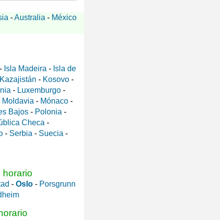
sia
-
Australia
-
México
-
Isla Madeira
-
Isla de
Kazajistán
-
Kosovo
-
ania
-
Luxemburgo
-
-
Moldavia
-
Mónaco
-
es Bajos
-
Polonia
-
ública Checa
-
o
-
Serbia
-
Suecia
-
 horario
tad
-
Oslo
-
Porsgrunn
dheim
horario