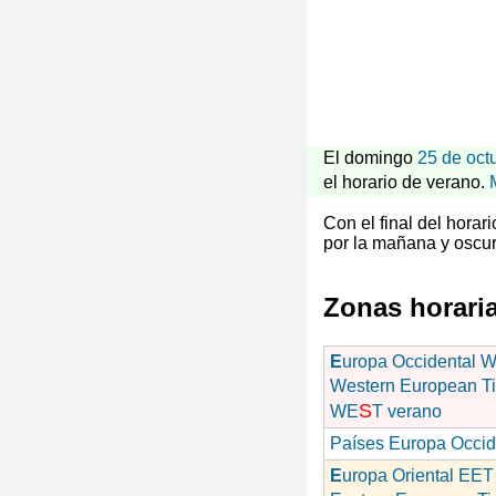
El domingo
25 de oct
el horario de verano.
Con el final del hora
por la mañana y oscur
Zonas horari
E
uropa Occidental 
Western European T
S
WE
T verano
Países Europa Occid
E
uropa Oriental EET