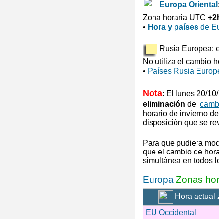
Europa Oriental
Zona horaria UTC
+2
•
Hora y países
de Eu
Rusia Europea: ej
No utiliza el cambio h
•
Países Rusia Europ
Nota
: El lunes 20/1
eliminación
del
cambi
horario de invierno
de
disposición que se re
Para que pudiera mod
que el cambio de hora 
simultánea en todos 
Europa
Zonas hor
Hora actual 
EU Occidental