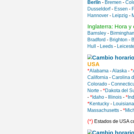
Berlín
-
Bremen
-
Col
Dusseldorf
-
Essen
-
F
Hannover
-
Leipzig
-
Inglaterra: Hora y
Barnsley
-
Birmingha
Bradford
-
Brighton
-
B
Hull
-
Leeds
-
Leicest
USA
*
*
Alabama
-
Alaska
-
California
-
Carolina d
Colorado
-
Connectic
*
Norte
-
Dakota del S
*
*
-
Idaho
-
Illinois
-
In
*
Kentucky
-
Louisiana
*
Massachusetts
-
Mic
(*)
Estados de USA c