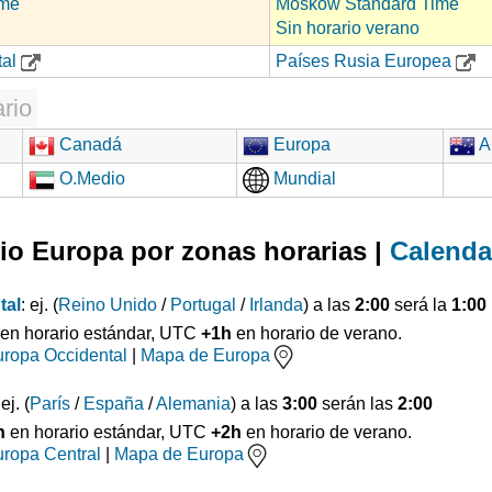
ime
Moskow Standard Time
Sin horario verano
tal
Países Rusia Europea
rio
Canadá
Europa
Au
O.Medio
Mundial
io Europa por zonas horarias |
Calenda
tal
: ej. (
Reino Unido
/
Portugal
/
Irlanda
) a las
2:00
será la
1:00
en horario estándar, UTC
+1h
en horario de verano.
ropa Occidental
|
Mapa de Europa
 ej. (
París
/
España
/
Alemania
) a las
3:00
serán las
2:00
h
en horario estándar, UTC
+2h
en horario de verano.
ropa Central
|
Mapa de Europa