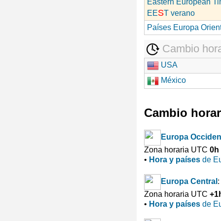
Eastern European T
S
EE
T verano
Países Europa Orien
Cambio hora
USA
México
Cambio horar
Europa Occiden
Zona horaria UTC
0h
•
Hora y países
de Eu
Europa Central
:
Zona horaria UTC
+1
•
Hora y países
de Eu