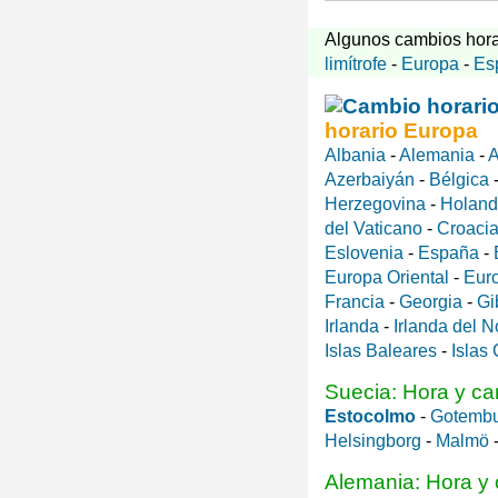
Algunos cambios hora
limítrofe
-
Europa
-
Es
horario Europa
Albania
-
Alemania
-
A
Azerbaiyán
-
Bélgica
Herzegovina
-
Holan
del Vaticano
-
Croaci
Eslovenia
-
España
-
Europa Oriental
-
Eur
Francia
-
Georgia
-
Gi
Irlanda
-
Irlanda del N
Islas Baleares
-
Islas
Suecia: Hora y ca
Estocolmo
-
Gotemb
Helsingborg
-
Malmö
Alemania: Hora y 