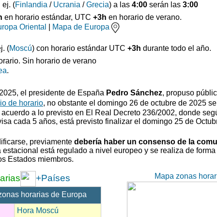
: ej. (
Finlandia
/
Ucrania
/
Grecia
) a las
4:00
serán las
3:00
h
en horario estándar, UTC
+3h
en horario de verano.
ropa Oriental
|
Mapa de Europa
. (
Moscú
) con horario estándar UTC
+3h
durante todo el año.
orario. Sin horario de verano
ea
.
0/2025, el presidente de España
Pedro Sánchez
, propuso
públi
o de horario
, no obstante el domingo 26 de octubre de 2025 se
 acuerdo a lo previsto en El Real Decreto 236/2002, donde segú
visa cada 5 años, está previsto finalizar el domingo 25 de Octub
ificarse, previamente
debería haber un consenso de la com
estacional está regulado a nivel europeo y se realiza de forma 
los Estados miembros.
Mapa zonas horar
arias
+Países
zonas horarias de Europa
Hora Moscú