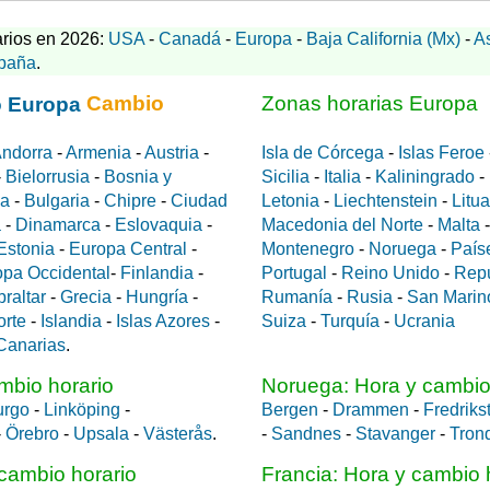
rios en 2026:
USA
-
Canadá
-
Europa
-
Baja California (Mx)
-
A
paña
.
Cambio
Zonas horarias Europa
ndorra
-
Armenia
-
Austria
-
Isla de Córcega
-
Islas Feroe
-
Bielorrusia
-
Bosnia y
Sicilia
-
Italia
-
Kaliningrado
-
da
-
Bulgaria
-
Chipre
-
Ciudad
Letonia
-
Liechtenstein
-
Litu
a
-
Dinamarca
-
Eslovaquia
-
Macedonia del Norte
-
Malta
Estonia
-
Europa Central
-
Montenegro
-
Noruega
-
País
opa Occidental
-
Finlandia
-
Portugal
-
Reino Unido
-
Rep
braltar
-
Grecia
-
Hungría
-
Rumanía
-
Rusia
-
San Marin
orte
-
Islandia
-
Islas Azores
-
Suiza
-
Turquía
-
Ucrania
 Canarias
.
mbio horario
Noruega: Hora y cambio
urgo
-
Linköping
-
Bergen
-
Drammen
-
Fredriks
-
Örebro
-
Upsala
-
Västerås
.
-
Sandnes
-
Stavanger
-
Tron
cambio horario
Francia: Hora y cambio 