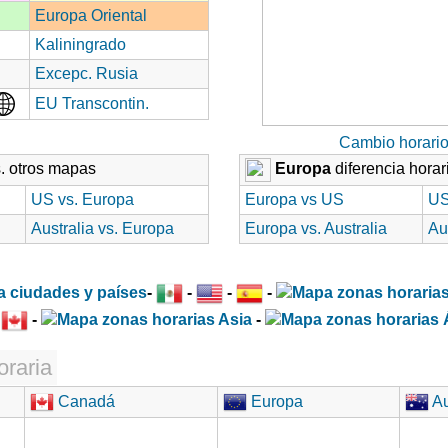
Europa Oriental
Kaliningrado
Excepc. Rusia
EU Transcontin.
Cambio horari
. otros mapas
Europa
diferencia horar
US vs. Europa
Europa vs US
US
Australia vs. Europa
Europa vs. Australia
Au
-
-
-
-
-
-
-
oraria
Canadá
Europa
Au