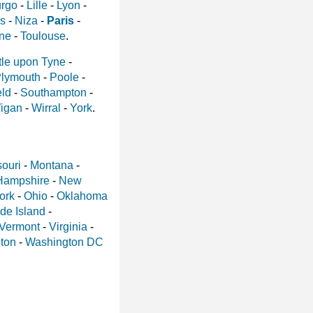
urgo
-
Lille
-
Lyon
-
s
-
Niza
-
Paris
-
nne
-
Toulouse
.
le upon Tyne
-
lymouth
-
Poole
-
eld
-
Southampton
-
igan
-
Wirral
-
York
.
ouri
-
Montana
-
Hampshire
-
New
ork
-
Ohio
-
Oklahoma
de Island
-
Vermont
-
Virginia
-
ton
-
Washington DC