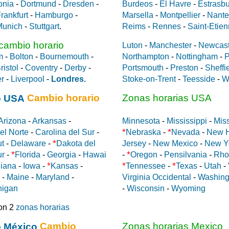
onia
-
Dortmund
-
Dresden
-
Burdeos
-
El Havre
-
Estrasb
rankfurt
-
Hamburgo
-
Marsella
-
Montpellier
-
Nante
Munich
-
Stuttgart
.
Reims
-
Rennes
-
Saint-Etie
 cambio horario
Luton
-
Manchester
-
Newcast
m
-
Bolton
-
Bournemouth
-
Northampton
-
Nottingham
-
P
ristol
-
Coventry
-
Derby
-
Portsmouth
-
Preston
-
Sheffi
er
-
Liverpool
-
Londres
.
Stoke-on-Trent
-
Teesside
-
W
Cambio horario
Zonas horarias USA
Arizona
-
Arkansas
-
Minnesota
-
Mississippi
-
Miss
*
*
el Norte
-
Carolina del Sur
-
Nebraska
-
Nevada
-
New 
*
ut
-
Delaware
-
Dakota del
Jersey
-
New Mexico
-
New Y
*
*
ur
-
Florida
-
Georgia
-
Hawai
-
Oregon
-
Pensilvania
-
Rho
*
*
*
diana
-
Iowa
-
Kansas
-
Tennessee
-
Texas
-
Utah
-
-
Maine
-
Maryland
-
Virginia Occidental
-
Washing
higan
-
Wisconsin
-
Wyoming
on 2
zonas horarias
Cambio
Zonas horarias Mexico