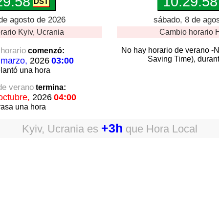
29:59
10:29:59
de agosto de 2026
sábado, 8 de ago
rario
Kyiv, Ucrania
Cambio horario
H
horario
No hay horario de verano -
comenzó:
Saving Time), durant
 marzo,
2026
03:00
lantó
una hora
 de verano
termina:
octubre,
2026
04:00
rasa
una hora
+3h
Kyiv, Ucrania
es
que
Hora Local