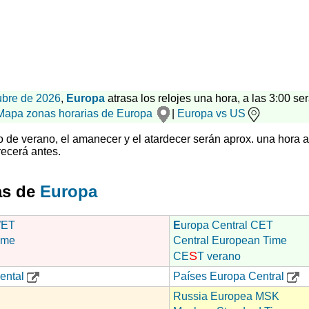
ubre de 2026
,
Europa
atrasa los relojes una hora, a las 3:00 ser
Mapa zonas horarias de Europa
|
Europa vs US
rio de verano, el amanecer y el atardecer serán aprox. una hora 
ecerá antes.
as de
Europa
WET
E
uropa Central CET
ime
Central European Time
S
CE
T verano
ental
Países Europa Central
Russia Europea MSK