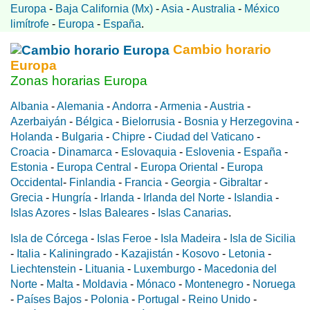
Europa
-
Baja California (Mx)
-
Asia
-
Australia
-
México
limítrofe
-
Europa
-
España
.
Cambio horario
Europa
Zonas horarias Europa
Albania
-
Alemania
-
Andorra
-
Armenia
-
Austria
-
Azerbaiyán
-
Bélgica
-
Bielorrusia
-
Bosnia y Herzegovina
-
Holanda
-
Bulgaria
-
Chipre
-
Ciudad del Vaticano
-
Croacia
-
Dinamarca
-
Eslovaquia
-
Eslovenia
-
España
-
Estonia
-
Europa Central
-
Europa Oriental
-
Europa
Occidental
-
Finlandia
-
Francia
-
Georgia
-
Gibraltar
-
Grecia
-
Hungría
-
Irlanda
-
Irlanda del Norte
-
Islandia
-
Islas Azores
-
Islas Baleares
-
Islas Canarias
.
Isla de Córcega
-
Islas Feroe
-
Isla Madeira
-
Isla de Sicilia
-
Italia
-
Kaliningrado
-
Kazajistán
-
Kosovo
-
Letonia
-
Liechtenstein
-
Lituania
-
Luxemburgo
-
Macedonia del
Norte
-
Malta
-
Moldavia
-
Mónaco
-
Montenegro
-
Noruega
-
Países Bajos
-
Polonia
-
Portugal
-
Reino Unido
-