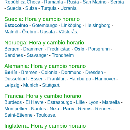
República Checa
-
Rumanía
-
Rusia
-
San Marino
-
Serbia
-
Suecia
-
Suiza
-
Turquía
-
Ucrania
Suecia: Hora y cambio horario
Estocolmo
-
Gotemburgo
-
Linköping
-
Helsingborg
-
Malmö
-
Örebro
-
Upsala
-
Västerås
.
Noruega: Hora y cambio horario
Bergen
-
Drammen
-
Fredrikstad
-
Oslo
-
Porsgrunn
-
Sandnes
-
Stavanger
-
Trondheim
Alemania: Hora y cambio horario
Berlín
-
Bremen
-
Colonia
-
Dortmund
-
Dresden
-
Dusseldorf
-
Essen
-
Frankfurt
-
Hamburgo
-
Hannover
-
Leipzig
-
Munich
-
Stuttgart
.
Francia: Hora y cambio horario
Burdeos
-
El Havre
-
Estrasburgo
-
Lille
-
Lyon
-
Marsella
-
Montpellier
-
Nantes
-
Niza
-
Paris
-
Reims
-
Rennes
-
Saint-Etienne
-
Toulouse
.
Inglaterra: Hora y cambio horario