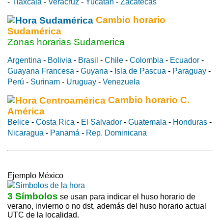
-
Tlaxcala
-
Veracruz
-
Yucatán
-
Zacatecas
Cambio horario
Sudamérica
Zonas horarias Sudamerica
Argentina
-
Bolivia
-
Brasil
-
Chile
-
Colombia
-
Ecuador
-
Guayana Francesa
-
Guyana
-
Isla de Pascua
-
Paraguay
-
Perú
-
Surinam
-
Uruguay
-
Venezuela
Cambio horario C.
América
Belice
-
Costa Rica
-
El Salvador
-
Guatemala
-
Honduras
-
Nicaragua
-
Panamá
-
Rep. Dominicana
Ejemplo México
3 Símbolos
se usan para indicar el huso horario de
verano, invierno o no dst, además del huso horario actual
UTC de la localidad.