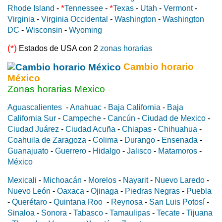
*
*
Rhode Island
-
Tennessee
-
Texas
-
Utah
-
Vermont
-
Virginia
-
Virginia Occidental
-
Washington
-
Washington
DC
-
Wisconsin
-
Wyoming
(*)
Estados de USA con 2
zonas horarias
Cambio horario
México
Zonas horarias Mexico
Aguascalientes
-
Anahuac
-
Baja California
-
Baja
California Sur
-
Campeche
-
Cancún
-
Ciudad de Mexico
-
Ciudad Juárez
-
Ciudad Acuña
-
Chiapas
-
Chihuahua
-
Coahuila de Zaragoza
-
Colima
-
Durango
-
Ensenada
-
Guanajuato
-
Guerrero
-
Hidalgo
-
Jalisco
-
Matamoros
-
México
Mexicali
-
Michoacán
-
Morelos
-
Nayarit
-
Nuevo Laredo
-
Nuevo León
-
Oaxaca
-
Ojinaga
-
Piedras Negras
-
Puebla
-
Querétaro
-
Quintana Roo
-
Reynosa
-
San Luis Potosí
-
Sinaloa
-
Sonora
-
Tabasco
-
Tamaulipas
-
Tecate
-
Tijuana