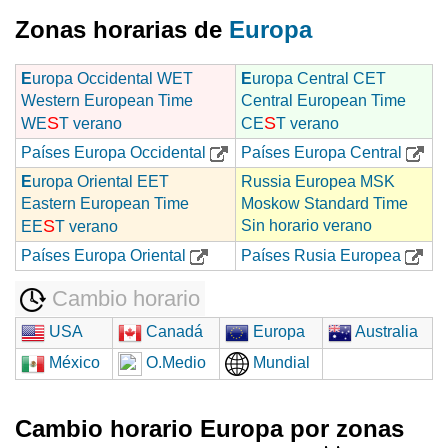
Zonas horarias de
Europa
E
uropa Occidental WET
E
uropa Central CET
Western European Time
Central European Time
S
S
WE
T verano
CE
T verano
Países Europa Occidental
Países Europa Central
E
uropa Oriental EET
Russia Europea MSK
Eastern European Time
Moskow Standard Time
S
Sin horario verano
EE
T verano
Países Europa Oriental
Países Rusia Europea
Cambio horario
USA
Canadá
Europa
Australia
México
O.Medio
Mundial
Cambio horario Europa por zonas