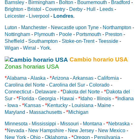
Barnsley
-
Birmingham
-
Bolton
-
Bournemouth
-
Bradford
-
Brighton
-
Bristol
-
Coventry
-
Derby
-
Hull
-
Leeds
-
Leicester
-
Liverpool
-
Londres
.
Luton
-
Manchester
-
Newcastle upon Tyne
-
Northampton
-
Nottingham
-
Plymouth
-
Poole
-
Portsmouth
-
Preston
-
Sheffield
-
Southampton
-
Stoke-on-Trent
-
Teesside
-
Wigan
-
Wirral
-
York
.
Cambio horario USA
Zonas horarias USA
*
*
Alabama
-
Alaska
-
Arizona
-
Arkansas
-
California
-
Carolina del Norte
-
Carolina del Sur
-
Colorado
-
*
*
Connecticut
-
Delaware
-
Dakota del Norte
-
Dakota del
*
*
*
Sur
-
Florida
-
Georgia
-
Hawai
-
Idaho
-
Illinois
-
Indiana
*
*
-
Iowa
-
Kansas
-
Kentucky
-
Louisiana
-
Maine
-
*
Maryland
-
Massachusetts
-
Michigan
*
Minnesota
-
Mississippi
-
Missouri
-
Montana
-
Nebraska
-
*
Nevada
-
New Hampshire
-
New Jersey
-
New Mexico
-
*
New York
-
Ohio
-
Oklahoma
-
Oregon
-
Pensilvania
-