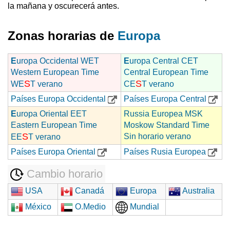
la mañana y oscurecerá antes.
Zonas horarias de
Europa
E
uropa Occidental WET
E
uropa Central CET
Western European Time
Central European Time
S
S
WE
T verano
CE
T verano
Países Europa Occidental
Países Europa Central
E
uropa Oriental EET
Russia Europea MSK
Eastern European Time
Moskow Standard Time
S
Sin horario verano
EE
T verano
Países Europa Oriental
Países Rusia Europea
Cambio horario
USA
Canadá
Europa
Australia
México
O.Medio
Mundial