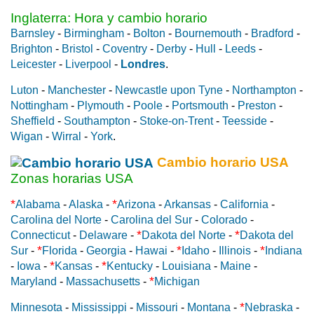
Inglaterra: Hora y cambio horario
Barnsley
-
Birmingham
-
Bolton
-
Bournemouth
-
Bradford
-
Brighton
-
Bristol
-
Coventry
-
Derby
-
Hull
-
Leeds
-
Leicester
-
Liverpool
-
Londres
.
Luton
-
Manchester
-
Newcastle upon Tyne
-
Northampton
-
Nottingham
-
Plymouth
-
Poole
-
Portsmouth
-
Preston
-
Sheffield
-
Southampton
-
Stoke-on-Trent
-
Teesside
-
Wigan
-
Wirral
-
York
.
Cambio horario USA
Zonas horarias USA
*
*
Alabama
-
Alaska
-
Arizona
-
Arkansas
-
California
-
Carolina del Norte
-
Carolina del Sur
-
Colorado
-
*
*
Connecticut
-
Delaware
-
Dakota del Norte
-
Dakota del
*
*
*
Sur
-
Florida
-
Georgia
-
Hawai
-
Idaho
-
Illinois
-
Indiana
*
*
-
Iowa
-
Kansas
-
Kentucky
-
Louisiana
-
Maine
-
*
Maryland
-
Massachusetts
-
Michigan
*
Minnesota
-
Mississippi
-
Missouri
-
Montana
-
Nebraska
-