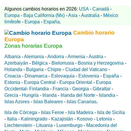
Algunos cambios horarios en 2026:
USA
-
Canadá
-
Europa
-
Baja California (Mx)
-
Asia
-
Australia
-
México
limítrofe
-
Europa
-
España
.
Cambio horario
Europa
Zonas horarias Europa
Albania
-
Alemania
-
Andorra
-
Armenia
-
Austria
-
Azerbaiyán
-
Bélgica
-
Bielorrusia
-
Bosnia y Herzegovina
-
Holanda
-
Bulgaria
-
Chipre
-
Ciudad del Vaticano
-
Croacia
-
Dinamarca
-
Eslovaquia
-
Eslovenia
-
España
-
Estonia
-
Europa Central
-
Europa Oriental
-
Europa
Occidental
-
Finlandia
-
Francia
-
Georgia
-
Gibraltar
-
Grecia
-
Hungría
-
Irlanda
-
Irlanda del Norte
-
Islandia
-
Islas Azores
-
Islas Baleares
-
Islas Canarias
.
Isla de Córcega
-
Islas Feroe
-
Isla Madeira
-
Isla de Sicilia
-
Italia
-
Kaliningrado
-
Kazajistán
-
Kosovo
-
Letonia
-
Liechtenstein
-
Lituania
-
Luxemburgo
-
Macedonia del