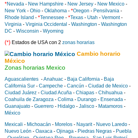
*
Nevada
-
New Hampshire
-
New Jersey
-
New Mexico
-
*
New York
-
Ohio
-
Oklahoma
-
Oregon
-
Pensilvania
-
*
*
Rhode Island
-
Tennessee
-
Texas
-
Utah
-
Vermont
-
Virginia
-
Virginia Occidental
-
Washington
-
Washington
DC
-
Wisconsin
-
Wyoming
(*)
Estados de USA con 2
zonas horarias
Cambio horario
México
Zonas horarias Mexico
Aguascalientes
-
Anahuac
-
Baja California
-
Baja
California Sur
-
Campeche
-
Cancún
-
Ciudad de Mexico
-
Ciudad Juárez
-
Ciudad Acuña
-
Chiapas
-
Chihuahua
-
Coahuila de Zaragoza
-
Colima
-
Durango
-
Ensenada
-
Guanajuato
-
Guerrero
-
Hidalgo
-
Jalisco
-
Matamoros
-
México
Mexicali
-
Michoacán
-
Morelos
-
Nayarit
-
Nuevo Laredo
-
Nuevo León
-
Oaxaca
-
Ojinaga
-
Piedras Negras
-
Puebla
-
Querétaro
-
Quintana Roo
-
Reynosa
-
San Luis Potosí
-