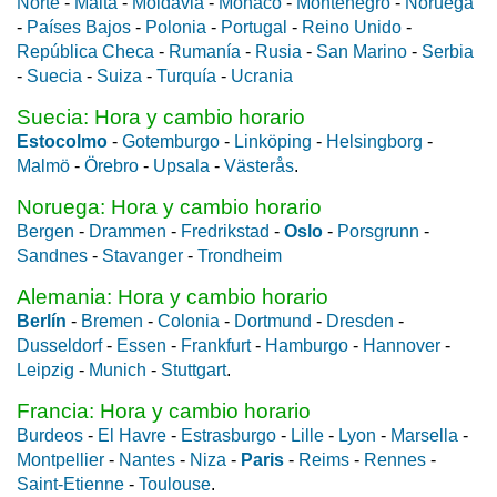
Norte
-
Malta
-
Moldavia
-
Mónaco
-
Montenegro
-
Noruega
-
Países Bajos
-
Polonia
-
Portugal
-
Reino Unido
-
República Checa
-
Rumanía
-
Rusia
-
San Marino
-
Serbia
-
Suecia
-
Suiza
-
Turquía
-
Ucrania
Suecia: Hora y cambio horario
Estocolmo
-
Gotemburgo
-
Linköping
-
Helsingborg
-
Malmö
-
Örebro
-
Upsala
-
Västerås
.
Noruega: Hora y cambio horario
Bergen
-
Drammen
-
Fredrikstad
-
Oslo
-
Porsgrunn
-
Sandnes
-
Stavanger
-
Trondheim
Alemania: Hora y cambio horario
Berlín
-
Bremen
-
Colonia
-
Dortmund
-
Dresden
-
Dusseldorf
-
Essen
-
Frankfurt
-
Hamburgo
-
Hannover
-
Leipzig
-
Munich
-
Stuttgart
.
Francia: Hora y cambio horario
Burdeos
-
El Havre
-
Estrasburgo
-
Lille
-
Lyon
-
Marsella
-
Montpellier
-
Nantes
-
Niza
-
Paris
-
Reims
-
Rennes
-
Saint-Etienne
-
Toulouse
.