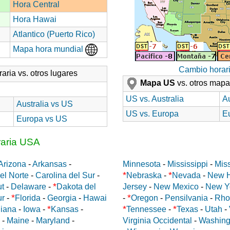
Hora Central
Hora Hawai
Atlantico (Puerto Rico)
Mapa hora mundial
Cambio horar
aria vs. otros lugares
Mapa US
vs. otros map
US vs. Australia
Au
Australia vs US
US vs. Europa
E
Europa vs US
raria USA
Arizona
-
Arkansas
-
Minnesota
-
Mississippi
-
Miss
*
*
el Norte
-
Carolina del Sur
-
Nebraska
-
Nevada
-
New 
*
ut
-
Delaware
-
Dakota del
Jersey
-
New Mexico
-
New Y
*
*
ur
-
Florida
-
Georgia
-
Hawai
-
Oregon
-
Pensilvania
-
Rho
*
*
*
diana
-
Iowa
-
Kansas
-
Tennessee
-
Texas
-
Utah
-
-
Maine
-
Maryland
-
Virginia Occidental
-
Washing