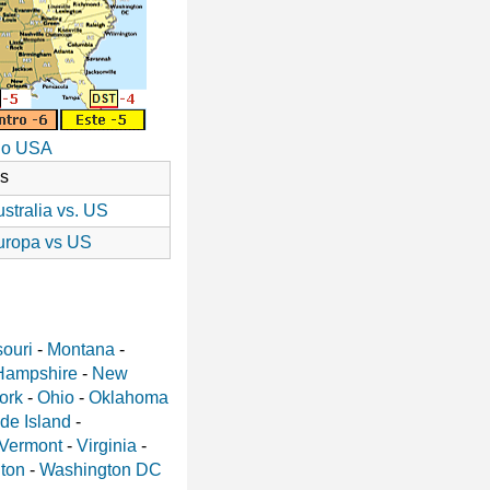
io USA
as
stralia vs. US
uropa vs US
ouri
-
Montana
-
Hampshire
-
New
ork
-
Ohio
-
Oklahoma
de Island
-
Vermont
-
Virginia
-
ton
-
Washington DC