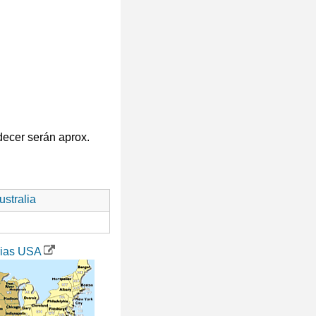
decer serán aprox.
stralia
rias USA