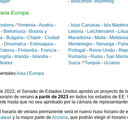
higan
-
Wisconsin
-
Wyoming
raria Europa
*
ndorra
-
Armenia
-
Austria
-
-
Islas Canarias
-
Isla Madeir
-
Bielorrusia
-
Bosnia y
Letonia
-
Liechtenstein
-
Litu
da
-
Bulgaria
-
Chipre
-
Ciudad
Macedonia
-
Malta
-
Moldavia
a
-
Dinamarca
-
Eslovaquia
-
Montenegro
-
Noruega
-
País
Estonia
-
Finlandia
-
Francia
-
Portugal
-
Reino Unido
-
Rep
ngría
-
Irlanda
-
Islandia
-
Rumanía
-
Rusia
-
San Marin
*
aleares
Suiza
-
Turquía
-
Ucrania
nentales
Asia
/
Europa
 de 2022, el Senado de Estados Unidos aprobó un proyecto de l
horario de verano
a partir de 2023
en todos los estados de EE.
ente hasta que no sea aprobado por la cámara de representante
el horario de verano permanente será el nuevo huso horario de 
awaii
y la mayor parte de
Arizona
, que podrán elegir el horario