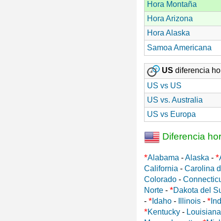
Hora Montaña
Hora Arizona
Hora Alaska
Samoa Americana
US
diferencia hor
US vs US
US vs. Australia
US vs Europa
Diferencia ho
*
*
Alabama
-
Alaska
-
California
-
Carolina d
Colorado
-
Connectic
*
Norte
-
Dakota del S
*
*
-
Idaho
-
Illinois
-
In
*
Kentucky
-
Louisiana