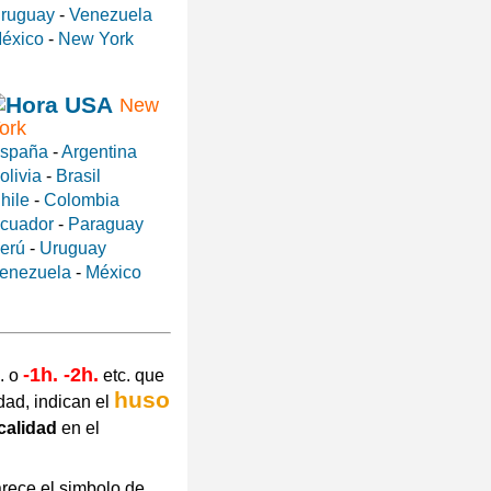
ruguay
-
Venezuela
éxico
-
New York
New
ork
spaña
-
Argentina
olivia
-
Brasil
hile
-
Colombia
cuador
-
Paraguay
erú
-
Uruguay
enezuela
-
México
-1h. -2h.
. o
etc. que
huso
dad, indican el
calidad
en el
arece el simbolo de