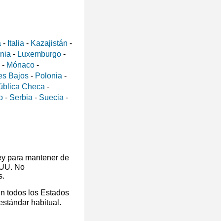
a
-
Italia
-
Kazajistán
-
ania
-
Luxemburgo
-
-
Mónaco
-
es Bajos
-
Polonia
-
ública Checa
-
o
-
Serbia
-
Suecia
-
ey para mantener de
 UU. No
s.
en todos los Estados
 estándar habitual.