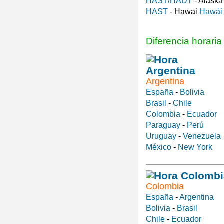
HAST/HADT
- Alask
HAST
- Hawai
Hawái
Diferencia horari
Argentina
España
-
Bolivia
Brasil
-
Chile
Colombia
-
Ecuador
Paraguay
-
Perú
Uruguay
-
Venezuela
México
-
New York
Colombia
España
-
Argentina
Bolivia
-
Brasil
Chile
-
Ecuador