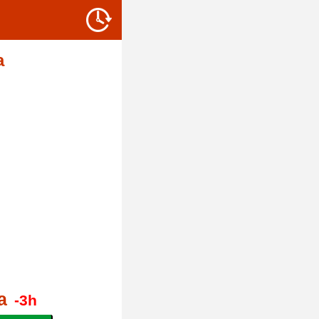
a
a
-3h