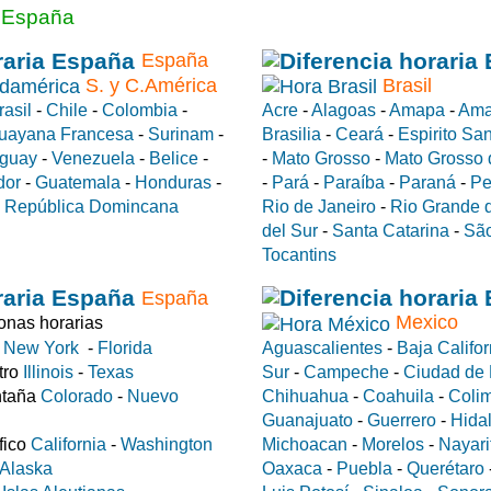
a España
España
S. y C.América
Brasil
rasil
-
Chile
-
Colombia
-
Acre
-
Alagoas
-
Amapa
-
Ama
uayana Francesa
-
Surinam
-
Brasilia
-
Ceará
-
Espirito Sa
guay
-
Venezuela
-
Belice
-
-
Mato Grosso
-
Mato Grosso 
dor
-
Guatemala
-
Honduras
-
-
Pará
-
Paraíba
-
Paraná
-
Pe
-
República Domincana
Rio de Janeiro
-
Rio Grande d
del Sur
-
Santa Catarina
-
São
Tocantins
España
Mexico
nas horarias
e
New York
-
Florida
Aguascalientes
-
Baja Califor
tro
Illinois
-
Texas
Sur
-
Campeche
-
Ciudad de
ntaña
Colorado
-
Nuevo
Chihuahua
-
Coahuila
-
Coli
Guanajuato
-
Guerrero
-
Hida
fico
California
-
Washington
Michoacan
-
Morelos
-
Nayari
Alaska
Oaxaca
-
Puebla
-
Querétaro