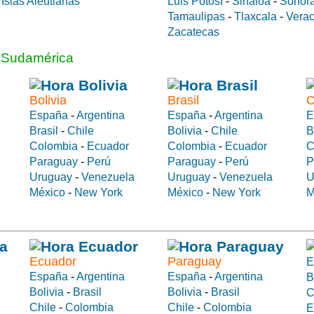
a
Islas Aleutianas
Luis Potosí
-
Sinaloa
-
Sonor
Tamaulipas
-
Tlaxcala
-
Verac
Zacatecas
a Sudamérica
Bolivia
Brasil
C
España
-
Argentina
España
-
Argentina
E
Brasil
-
Chile
Bolivia
-
Chile
B
Colombia
-
Ecuador
Colombia
-
Ecuador
C
Paraguay
-
Perú
Paraguay
-
Perú
P
Uruguay
-
Venezuela
Uruguay
-
Venezuela
U
México
-
New York
México
-
New York
M
Ecuador
Paraguay
E
España
-
Argentina
España
-
Argentina
B
Bolivia
-
Brasil
Bolivia
-
Brasil
C
Chile
-
Colombia
Chile
-
Colombia
E