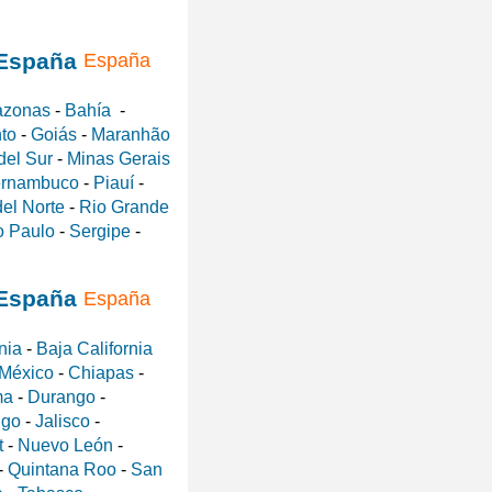
España
zonas
-
Bahía
-
nto
-
Goiás
-
Maranhão
del Sur
-
Minas Gerais
rnambuco
-
Piauí
-
el Norte
-
Rio Grande
 Paulo
-
Sergipe
-
España
nia
-
Baja California
 México
-
Chiapas
-
ma
-
Durango
-
lgo
-
Jalisco
-
t
-
Nuevo León
-
-
Quintana Roo
-
San