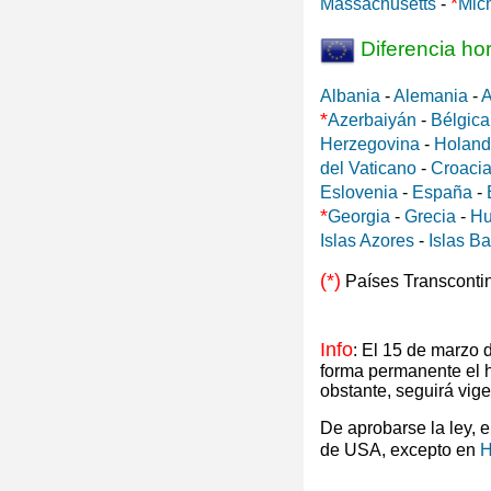
*
Massachusetts
-
Mic
Diferencia ho
Albania
-
Alemania
-
A
*
Azerbaiyán
-
Bélgica
Herzegovina
-
Holan
del Vaticano
-
Croaci
Eslovenia
-
España
-
*
Georgia
-
Grecia
-
Hu
Islas Azores
-
Islas B
(*)
Países Transconti
Info
: El 15 de marzo
forma permanente el 
obstante, seguirá vig
De aprobarse la ley, 
de USA, excepto en
H