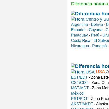
Diferencia horari
Argentina
-
Bolivia
-
B
Ecuador
-
Guyana
-
G
Paraguay
-
Perú
-
Uru
Costa Rica
-
El Salva
Nicaragua
-
Panamá
USA
Zo
EST/EDT
- Zona Est
CST/CDT
- Zona Cen
MST/MDT
- Zona Mo
México
PST/PDT
- Zona Pací
AKST/AKDT
- Alaska