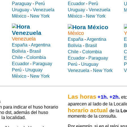
Paraguay
-
Perú
Ecuador
-
Perú
U
Uruguay
-
Venezuela
Uruguay
-
Venezuela
M
México
-
New York
México
-
New York
México
Y
Venezuela
España
-
Argentina
E
España
-
Argentina
Bolivia
-
Brasil
B
Bolivia
-
Brasil
Chile
-
Colombia
C
Chile
-
Colombia
Ecuador
-
Paraguay
E
Ecuador
-
Paraguay
Perú
-
Uruguay
P
Perú
-
Uruguay
Venezuela
-
New York
V
México
-
New York
Las horas
+1h. +2h.
etc
aparecen al lado de la Locali
 para indicar el huso horario
horario actual
de la
Lo
 no dst, además del huso
momento de la consulta.
la localidad.
Por ejemplo, si en el reloj ap