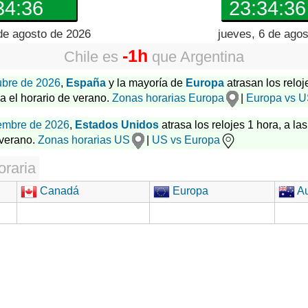
34:37
23:34:37
de agosto de 2026
jueves, 6 de ago
-1h
Chile
es
que
Argentina
ubre de 2026
,
España
y la mayoría de
Europa
atrasan los reloj
za el horario de verano.
Zonas horarias Europa
|
Europa vs 
embre de 2026
,
Estados Unidos
atrasa los relojes 1 hora, a las
 verano.
Zonas horarias US
|
US vs Europa
oraria
Canadá
Europa
Au