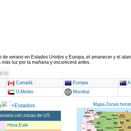
rio de verano en Estados Unidos y Europa, el amanecer y el atar
 más luz por la mañana y oscurecerá antes.
rio
Canadá
Europa
Au
O.Medio
Mundial
Mapa Zonas hora
s
+Estados
horaria con zonas de US
Hora Este