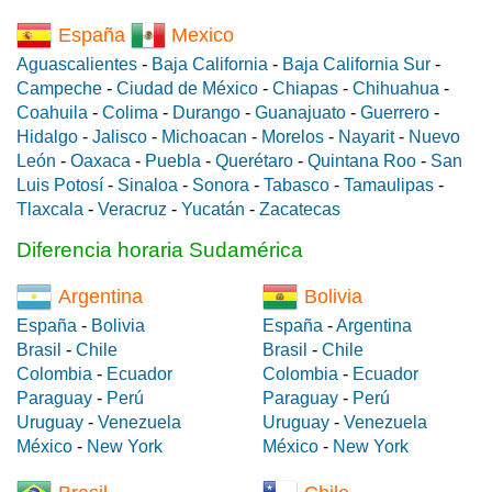
España
Mexico
Aguascalientes
-
Baja California
-
Baja California Sur
-
Campeche
-
Ciudad de México
-
Chiapas
-
Chihuahua
-
Coahuila
-
Colima
-
Durango
-
Guanajuato
-
Guerrero
-
Hidalgo
-
Jalisco
-
Michoacan
-
Morelos
-
Nayarit
-
Nuevo
León
-
Oaxaca
-
Puebla
-
Querétaro
-
Quintana Roo
-
San
Luis Potosí
-
Sinaloa
-
Sonora
-
Tabasco
-
Tamaulipas
-
Tlaxcala
-
Veracruz
-
Yucatán
-
Zacatecas
Diferencia horaria Sudamérica
Argentina
Bolivia
España
-
Bolivia
España
-
Argentina
Brasil
-
Chile
Brasil
-
Chile
Colombia
-
Ecuador
Colombia
-
Ecuador
Paraguay
-
Perú
Paraguay
-
Perú
Uruguay
-
Venezuela
Uruguay
-
Venezuela
México
-
New York
México
-
New York