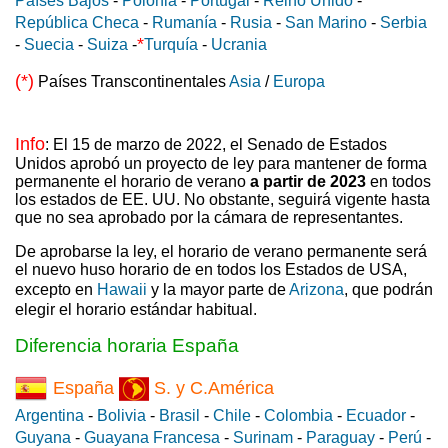
Países Bajos
-
Polonia
-
Portugal
-
Reino Unido
-
República Checa
-
Rumanía
-
Rusia
-
San Marino
-
Serbia
*
-
Suecia
-
Suiza
-
Turquía
-
Ucrania
(*)
Países Transcontinentales
Asia
/
Europa
Info
: El 15 de marzo de 2022, el Senado de Estados
Unidos aprobó un proyecto de ley para mantener de forma
permanente el horario de verano
a partir de 2023
en todos
los estados de EE. UU. No obstante, seguirá vigente hasta
que no sea aprobado por la cámara de representantes.
De aprobarse la ley, el horario de verano permanente será
el nuevo huso horario de en todos los Estados de USA,
excepto en
Hawaii
y la mayor parte de
Arizona
, que podrán
elegir el horario estándar habitual.
Diferencia horaria España
España
S. y C.América
Argentina
-
Bolivia
-
Brasil
-
Chile
-
Colombia
-
Ecuador
-
Guyana
-
Guayana Francesa
-
Surinam
-
Paraguay
-
Perú
-