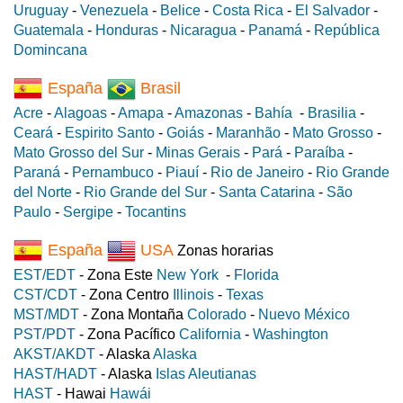
Uruguay
-
Venezuela
-
Belice
-
Costa Rica
-
El Salvador
-
Guatemala
-
Honduras
-
Nicaragua
-
Panamá
-
República
Domincana
España
Brasil
Acre
-
Alagoas
-
Amapa
-
Amazonas
-
Bahía
-
Brasilia
-
Ceará
-
Espirito Santo
-
Goiás
-
Maranhão
-
Mato Grosso
-
Mato Grosso del Sur
-
Minas Gerais
-
Pará
-
Paraíba
-
Paraná
-
Pernambuco
-
Piauí
-
Rio de Janeiro
-
Rio Grande
del Norte
-
Rio Grande del Sur
-
Santa Catarina
-
São
Paulo
-
Sergipe
-
Tocantins
España
USA
Zonas horarias
EST/EDT
- Zona Este
New York
-
Florida
CST/CDT
- Zona Centro
Illinois
-
Texas
MST/MDT
- Zona Montaña
Colorado
-
Nuevo México
PST/PDT
- Zona Pacífico
California
-
Washington
AKST/AKDT
- Alaska
Alaska
HAST/HADT
- Alaska
Islas Aleutianas
HAST
- Hawai
Hawái