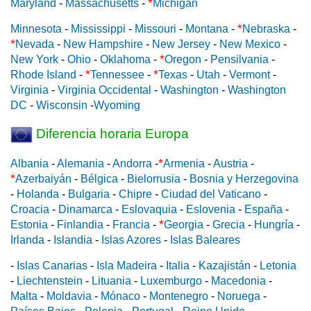
*
Maryland
-
Massachusetts
-
Michigan
*
Minnesota
-
Mississippi
-
Missouri
-
Montana
-
Nebraska
-
*
Nevada
-
New Hampshire
-
New Jersey
-
New Mexico
-
*
New York
-
Ohio
-
Oklahoma
-
Oregon
-
Pensilvania
-
*
*
Rhode Island
-
Tennessee
-
Texas
-
Utah
-
Vermont
-
Virginia
-
Virginia Occidental
-
Washington
-
Washington
DC
-
Wisconsin
-
Wyoming
Diferencia horaria Europa
*
Albania
-
Alemania
-
Andorra
-
Armenia
-
Austria
-
*
Azerbaiyán
-
Bélgica
-
Bielorrusia
-
Bosnia y Herzegovina
-
Holanda
-
Bulgaria
-
Chipre
-
Ciudad del Vaticano
-
Croacia
-
Dinamarca
-
Eslovaquia
-
Eslovenia
-
España
-
*
Estonia
-
Finlandia
-
Francia
-
Georgia
-
Grecia
-
Hungría
-
Irlanda
-
Islandia
-
Islas Azores
-
Islas Baleares
-
Islas Canarias
-
Isla Madeira
-
Italia
-
Kazajistán
-
Letonia
-
Liechtenstein
-
Lituania
-
Luxemburgo
-
Macedonia
-
Malta
-
Moldavia
-
Mónaco
-
Montenegro
-
Noruega
-