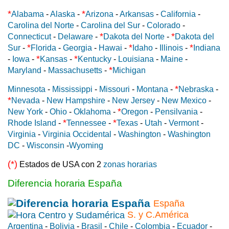
*
*
Alabama
-
Alaska
-
Arizona
-
Arkansas
-
California
-
Carolina del Norte
-
Carolina del Sur
-
Colorado
-
*
*
Connecticut
-
Delaware
-
Dakota del Norte
-
Dakota del
*
*
*
Sur
-
Florida
-
Georgia
-
Hawai
-
Idaho
-
Illinois
-
Indiana
*
*
-
Iowa
-
Kansas
-
Kentucky
-
Louisiana
-
Maine
-
*
Maryland
-
Massachusetts
-
Michigan
*
Minnesota
-
Mississippi
-
Missouri
-
Montana
-
Nebraska
-
*
Nevada
-
New Hampshire
-
New Jersey
-
New Mexico
-
*
New York
-
Ohio
-
Oklahoma
-
Oregon
-
Pensilvania
-
*
*
Rhode Island
-
Tennessee
-
Texas
-
Utah
-
Vermont
-
Virginia
-
Virginia Occidental
-
Washington
-
Washington
DC
-
Wisconsin
-
Wyoming
(*)
Estados de USA con 2
zonas horarias
Diferencia horaria España
España
S. y C.América
Argentina
-
Bolivia
-
Brasil
-
Chile
-
Colombia
-
Ecuador
-