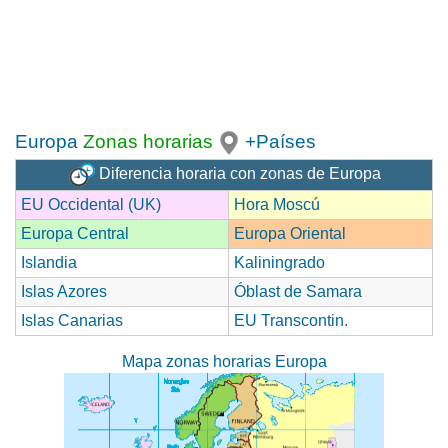
Europa
Zonas horarias
+Países
Diferencia horaria con zonas de Europa
EU Occidental (UK)
Hora Moscú
Europa Central
Europa Oriental
Islandia
Kaliningrado
Islas Azores
Óblast de Samara
Islas Canarias
EU Transcontin.
Mapa zonas horarias Europa