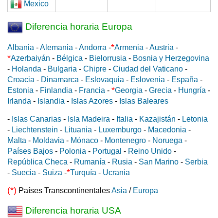
Mexico
Diferencia horaria Europa
*
Albania
-
Alemania
-
Andorra
-
Armenia
-
Austria
-
*
Azerbaiyán
-
Bélgica
-
Bielorrusia
-
Bosnia y Herzegovina
-
Holanda
-
Bulgaria
-
Chipre
-
Ciudad del Vaticano
-
Croacia
-
Dinamarca
-
Eslovaquia
-
Eslovenia
-
España
-
*
Estonia
-
Finlandia
-
Francia
-
Georgia
-
Grecia
-
Hungría
-
Irlanda
-
Islandia
-
Islas Azores
-
Islas Baleares
-
Islas Canarias
-
Isla Madeira
-
Italia
-
Kazajistán
-
Letonia
-
Liechtenstein
-
Lituania
-
Luxemburgo
-
Macedonia
-
Malta
-
Moldavia
-
Mónaco
-
Montenegro
-
Noruega
-
Países Bajos
-
Polonia
-
Portugal
-
Reino Unido
-
República Checa
-
Rumanía
-
Rusia
-
San Marino
-
Serbia
*
-
Suecia
-
Suiza
-
Turquía
-
Ucrania
(*)
Países Transcontinentales
Asia
/
Europa
Diferencia horaria USA