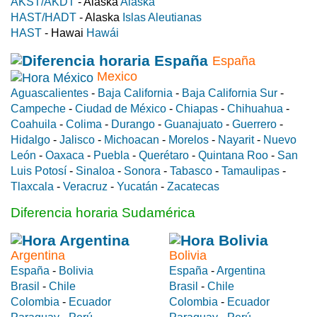
AKST/AKDT
- Alaska
Alaska
HAST/HADT
- Alaska
Islas Aleutianas
HAST
- Hawai
Hawái
España
Mexico
Aguascalientes
-
Baja California
-
Baja California Sur
-
Campeche
-
Ciudad de México
-
Chiapas
-
Chihuahua
-
Coahuila
-
Colima
-
Durango
-
Guanajuato
-
Guerrero
-
Hidalgo
-
Jalisco
-
Michoacan
-
Morelos
-
Nayarit
-
Nuevo
León
-
Oaxaca
-
Puebla
-
Querétaro
-
Quintana Roo
-
San
Luis Potosí
-
Sinaloa
-
Sonora
-
Tabasco
-
Tamaulipas
-
Tlaxcala
-
Veracruz
-
Yucatán
-
Zacatecas
Diferencia horaria Sudamérica
Argentina
Bolivia
España
-
Bolivia
España
-
Argentina
Brasil
-
Chile
Brasil
-
Chile
Colombia
-
Ecuador
Colombia
-
Ecuador