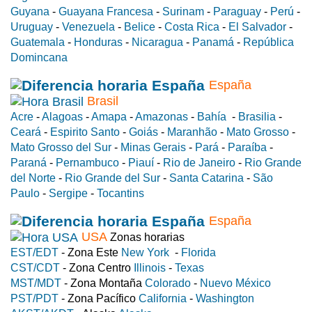
Guyana
-
Guayana Francesa
-
Surinam
-
Paraguay
-
Perú
-
Uruguay
-
Venezuela
-
Belice
-
Costa Rica
-
El Salvador
-
Guatemala
-
Honduras
-
Nicaragua
-
Panamá
-
República
Domincana
España
Brasil
Acre
-
Alagoas
-
Amapa
-
Amazonas
-
Bahía
-
Brasilia
-
Ceará
-
Espirito Santo
-
Goiás
-
Maranhão
-
Mato Grosso
-
Mato Grosso del Sur
-
Minas Gerais
-
Pará
-
Paraíba
-
Paraná
-
Pernambuco
-
Piauí
-
Rio de Janeiro
-
Rio Grande
del Norte
-
Rio Grande del Sur
-
Santa Catarina
-
São
Paulo
-
Sergipe
-
Tocantins
España
USA
Zonas horarias
EST/EDT
- Zona Este
New York
-
Florida
CST/CDT
- Zona Centro
Illinois
-
Texas
MST/MDT
- Zona Montaña
Colorado
-
Nuevo México
PST/PDT
- Zona Pacífico
California
-
Washington