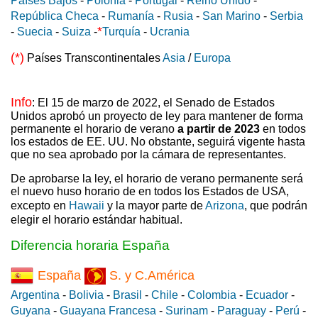
Países Bajos
-
Polonia
-
Portugal
-
Reino Unido
-
República Checa
-
Rumanía
-
Rusia
-
San Marino
-
Serbia
*
-
Suecia
-
Suiza
-
Turquía
-
Ucrania
(*)
Países Transcontinentales
Asia
/
Europa
Info
: El 15 de marzo de 2022, el Senado de Estados
Unidos aprobó un proyecto de ley para mantener de forma
permanente el horario de verano
a partir de 2023
en todos
los estados de EE. UU. No obstante, seguirá vigente hasta
que no sea aprobado por la cámara de representantes.
De aprobarse la ley, el horario de verano permanente será
el nuevo huso horario de en todos los Estados de USA,
excepto en
Hawaii
y la mayor parte de
Arizona
, que podrán
elegir el horario estándar habitual.
Diferencia horaria España
España
S. y C.América
Argentina
-
Bolivia
-
Brasil
-
Chile
-
Colombia
-
Ecuador
-
Guyana
-
Guayana Francesa
-
Surinam
-
Paraguay
-
Perú
-