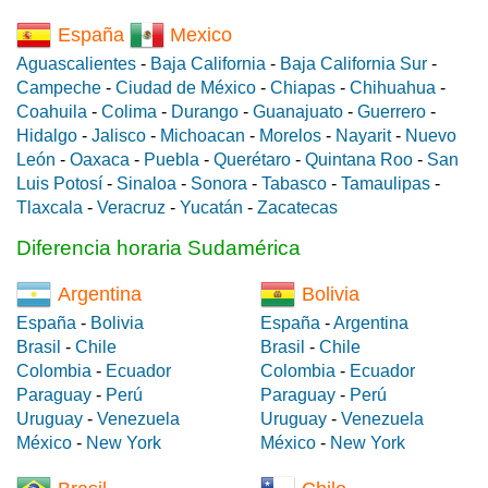
España
Mexico
Aguascalientes
-
Baja California
-
Baja California Sur
-
Campeche
-
Ciudad de México
-
Chiapas
-
Chihuahua
-
Coahuila
-
Colima
-
Durango
-
Guanajuato
-
Guerrero
-
Hidalgo
-
Jalisco
-
Michoacan
-
Morelos
-
Nayarit
-
Nuevo
León
-
Oaxaca
-
Puebla
-
Querétaro
-
Quintana Roo
-
San
Luis Potosí
-
Sinaloa
-
Sonora
-
Tabasco
-
Tamaulipas
-
Tlaxcala
-
Veracruz
-
Yucatán
-
Zacatecas
Diferencia horaria Sudamérica
Argentina
Bolivia
España
-
Bolivia
España
-
Argentina
Brasil
-
Chile
Brasil
-
Chile
Colombia
-
Ecuador
Colombia
-
Ecuador
Paraguay
-
Perú
Paraguay
-
Perú
Uruguay
-
Venezuela
Uruguay
-
Venezuela
México
-
New York
México
-
New York