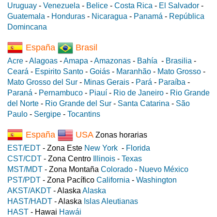
Uruguay
-
Venezuela
-
Belice
-
Costa Rica
-
El Salvador
-
Guatemala
-
Honduras
-
Nicaragua
-
Panamá
-
República
Domincana
España
Brasil
Acre
-
Alagoas
-
Amapa
-
Amazonas
-
Bahía
-
Brasilia
-
Ceará
-
Espirito Santo
-
Goiás
-
Maranhão
-
Mato Grosso
-
Mato Grosso del Sur
-
Minas Gerais
-
Pará
-
Paraíba
-
Paraná
-
Pernambuco
-
Piauí
-
Rio de Janeiro
-
Rio Grande
del Norte
-
Rio Grande del Sur
-
Santa Catarina
-
São
Paulo
-
Sergipe
-
Tocantins
España
USA
Zonas horarias
EST/EDT
- Zona Este
New York
-
Florida
CST/CDT
- Zona Centro
Illinois
-
Texas
MST/MDT
- Zona Montaña
Colorado
-
Nuevo México
PST/PDT
- Zona Pacífico
California
-
Washington
AKST/AKDT
- Alaska
Alaska
HAST/HADT
- Alaska
Islas Aleutianas
HAST
- Hawai
Hawái