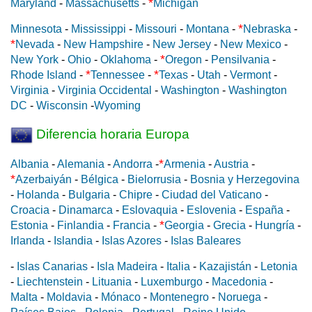
*
Maryland
-
Massachusetts
-
Michigan
*
Minnesota
-
Mississippi
-
Missouri
-
Montana
-
Nebraska
-
*
Nevada
-
New Hampshire
-
New Jersey
-
New Mexico
-
*
New York
-
Ohio
-
Oklahoma
-
Oregon
-
Pensilvania
-
*
*
Rhode Island
-
Tennessee
-
Texas
-
Utah
-
Vermont
-
Virginia
-
Virginia Occidental
-
Washington
-
Washington
DC
-
Wisconsin
-
Wyoming
Diferencia horaria Europa
*
Albania
-
Alemania
-
Andorra
-
Armenia
-
Austria
-
*
Azerbaiyán
-
Bélgica
-
Bielorrusia
-
Bosnia y Herzegovina
-
Holanda
-
Bulgaria
-
Chipre
-
Ciudad del Vaticano
-
Croacia
-
Dinamarca
-
Eslovaquia
-
Eslovenia
-
España
-
*
Estonia
-
Finlandia
-
Francia
-
Georgia
-
Grecia
-
Hungría
-
Irlanda
-
Islandia
-
Islas Azores
-
Islas Baleares
-
Islas Canarias
-
Isla Madeira
-
Italia
-
Kazajistán
-
Letonia
-
Liechtenstein
-
Lituania
-
Luxemburgo
-
Macedonia
-
Malta
-
Moldavia
-
Mónaco
-
Montenegro
-
Noruega
-