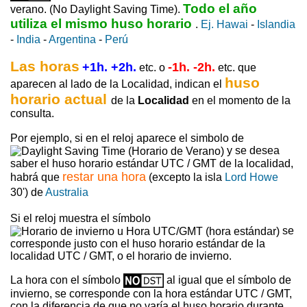
Todo el año
verano. (No Daylight Saving Time).
utiliza el mismo huso horario
.
Ej. Hawai
-
Islandia
-
India
-
Argentina
-
Perú
Las horas
+1h. +2h.
-1h. -2h.
etc. o
etc. que
huso
aparecen al lado de la Localidad, indican el
horario actual
de la
Localidad
en el momento de la
consulta.
Por ejemplo, si en el reloj aparece el simbolo de
y se desea
saber el huso horario estándar UTC / GMT de la localidad,
restar una hora
habrá que
(excepto la isla
Lord Howe
30') de
Australia
Si el reloj muestra el símbolo
se
corresponde justo con el huso horario estándar de la
localidad UTC / GMT, o el horario de invierno.
La hora con el símbolo
al igual que el símbolo de
invierno, se corresponde con la hora estándar UTC / GMT,
con la diferencia de que no varía el huso horario durante