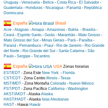
Uruguay
-
Venezuela
-
Belice
-
Costa Rica
-
El Salvador
-
Guatemala
-
Honduras
-
Nicaragua
-
Panamá
-
República
Domincana
España
Brasil
Acre
-
Alagoas
-
Amapa
-
Amazonas
-
Bahía
-
Brasilia
-
Ceará
-
Espirito Santo
-
Goiás
-
Maranhão
-
Mato Grosso
-
Mato Grosso del Sur
-
Minas Gerais
-
Pará
-
Paraíba
-
Paraná
-
Pernambuco
-
Piauí
-
Rio de Janeiro
-
Rio Grande
del Norte
-
Rio Grande del Sur
-
Santa Catarina
-
São
Paulo
-
Sergipe
-
Tocantins
España
USA
Zonas horarias
EST/EDT
- Zona Este
New York
-
Florida
CST/CDT
- Zona Centro
Illinois
-
Texas
MST/MDT
- Zona Montaña
Colorado
-
Nuevo México
PST/PDT
- Zona Pacífico
California
-
Washington
AKST/AKDT
- Alaska
Alaska
HAST/HADT
- Alaska
Islas Aleutianas
HAST
- Hawai
Hawái