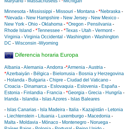
*
Maryland
-
Massachusetts
-
Michigan
*
Minnesota
-
Mississippi
-
Missouri
-
Montana
-
Nebraska
-
*
Nevada
-
New Hampshire
-
New Jersey
-
New Mexico
-
*
New York
-
Ohio
-
Oklahoma
-
Oregon
-
Pensilvania
-
*
*
Rhode Island
-
Tennessee
-
Texas
-
Utah
-
Vermont
-
Virginia
-
Virginia Occidental
-
Washington
-
Washington
DC
-
Wisconsin
-
Wyoming
Diferencia horaria Europa
*
Albania
-
Alemania
-
Andorra
-
Armenia
-
Austria
-
*
Azerbaiyán
-
Bélgica
-
Bielorrusia
-
Bosnia y Herzegovina
-
Holanda
-
Bulgaria
-
Chipre
-
Ciudad del Vaticano
-
Croacia
-
Dinamarca
-
Eslovaquia
-
Eslovenia
-
España
-
*
Estonia
-
Finlandia
-
Francia
-
Georgia
-
Grecia
-
Hungría
-
Irlanda
-
Islandia
-
Islas Azores
-
Islas Baleares
-
Islas Canarias
-
Isla Madeira
-
Italia
-
Kazajistán
-
Letonia
-
Liechtenstein
-
Lituania
-
Luxemburgo
-
Macedonia
-
Malta
-
Moldavia
-
Mónaco
-
Montenegro
-
Noruega
-
Países Bajos
-
Polonia
-
Portugal
-
Reino Unido
-