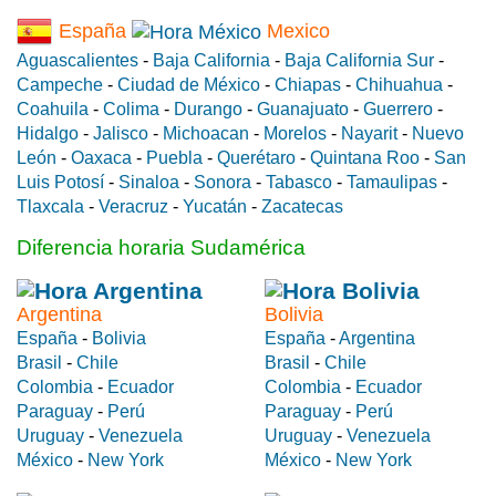
España
Mexico
Aguascalientes
-
Baja California
-
Baja California Sur
-
Campeche
-
Ciudad de México
-
Chiapas
-
Chihuahua
-
Coahuila
-
Colima
-
Durango
-
Guanajuato
-
Guerrero
-
Hidalgo
-
Jalisco
-
Michoacan
-
Morelos
-
Nayarit
-
Nuevo
León
-
Oaxaca
-
Puebla
-
Querétaro
-
Quintana Roo
-
San
Luis Potosí
-
Sinaloa
-
Sonora
-
Tabasco
-
Tamaulipas
-
Tlaxcala
-
Veracruz
-
Yucatán
-
Zacatecas
Diferencia horaria Sudamérica
Argentina
Bolivia
España
-
Bolivia
España
-
Argentina
Brasil
-
Chile
Brasil
-
Chile
Colombia
-
Ecuador
Colombia
-
Ecuador
Paraguay
-
Perú
Paraguay
-
Perú
Uruguay
-
Venezuela
Uruguay
-
Venezuela
México
-
New York
México
-
New York