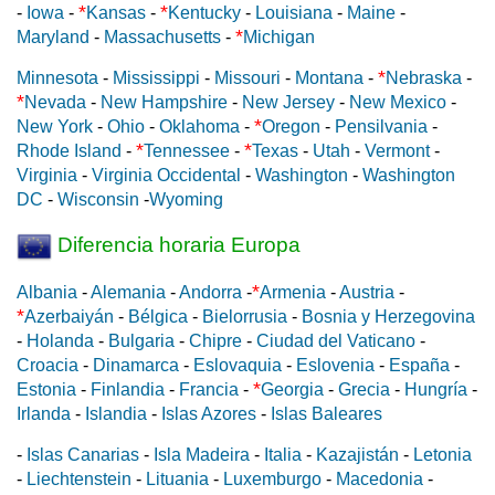
*
*
-
Iowa
-
Kansas
-
Kentucky
-
Louisiana
-
Maine
-
*
Maryland
-
Massachusetts
-
Michigan
*
Minnesota
-
Mississippi
-
Missouri
-
Montana
-
Nebraska
-
*
Nevada
-
New Hampshire
-
New Jersey
-
New Mexico
-
*
New York
-
Ohio
-
Oklahoma
-
Oregon
-
Pensilvania
-
*
*
Rhode Island
-
Tennessee
-
Texas
-
Utah
-
Vermont
-
Virginia
-
Virginia Occidental
-
Washington
-
Washington
DC
-
Wisconsin
-
Wyoming
Diferencia horaria Europa
*
Albania
-
Alemania
-
Andorra
-
Armenia
-
Austria
-
*
Azerbaiyán
-
Bélgica
-
Bielorrusia
-
Bosnia y Herzegovina
-
Holanda
-
Bulgaria
-
Chipre
-
Ciudad del Vaticano
-
Croacia
-
Dinamarca
-
Eslovaquia
-
Eslovenia
-
España
-
*
Estonia
-
Finlandia
-
Francia
-
Georgia
-
Grecia
-
Hungría
-
Irlanda
-
Islandia
-
Islas Azores
-
Islas Baleares
-
Islas Canarias
-
Isla Madeira
-
Italia
-
Kazajistán
-
Letonia
-
Liechtenstein
-
Lituania
-
Luxemburgo
-
Macedonia
-