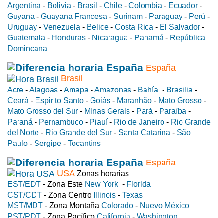
Argentina
-
Bolivia
-
Brasil
-
Chile
-
Colombia
-
Ecuador
-
Guyana
-
Guayana Francesa
-
Surinam
-
Paraguay
-
Perú
-
Uruguay
-
Venezuela
-
Belice
-
Costa Rica
-
El Salvador
-
Guatemala
-
Honduras
-
Nicaragua
-
Panamá
-
República
Domincana
España
Brasil
Acre
-
Alagoas
-
Amapa
-
Amazonas
-
Bahía
-
Brasilia
-
Ceará
-
Espirito Santo
-
Goiás
-
Maranhão
-
Mato Grosso
-
Mato Grosso del Sur
-
Minas Gerais
-
Pará
-
Paraíba
-
Paraná
-
Pernambuco
-
Piauí
-
Rio de Janeiro
-
Rio Grande
del Norte
-
Rio Grande del Sur
-
Santa Catarina
-
São
Paulo
-
Sergipe
-
Tocantins
España
USA
Zonas horarias
EST/EDT
- Zona Este
New York
-
Florida
CST/CDT
- Zona Centro
Illinois
-
Texas
MST/MDT
- Zona Montaña
Colorado
-
Nuevo México
PST/PDT
- Zona Pacífico
California
-
Washington