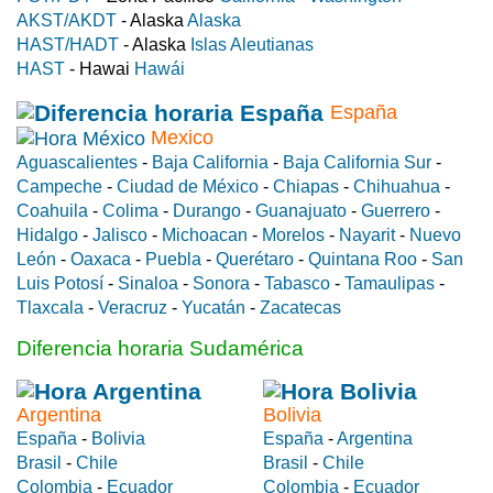
AKST/AKDT
- Alaska
Alaska
HAST/HADT
- Alaska
Islas Aleutianas
HAST
- Hawai
Hawái
España
Mexico
Aguascalientes
-
Baja California
-
Baja California Sur
-
Campeche
-
Ciudad de México
-
Chiapas
-
Chihuahua
-
Coahuila
-
Colima
-
Durango
-
Guanajuato
-
Guerrero
-
Hidalgo
-
Jalisco
-
Michoacan
-
Morelos
-
Nayarit
-
Nuevo
León
-
Oaxaca
-
Puebla
-
Querétaro
-
Quintana Roo
-
San
Luis Potosí
-
Sinaloa
-
Sonora
-
Tabasco
-
Tamaulipas
-
Tlaxcala
-
Veracruz
-
Yucatán
-
Zacatecas
Diferencia horaria Sudamérica
Argentina
Bolivia
España
-
Bolivia
España
-
Argentina
Brasil
-
Chile
Brasil
-
Chile
Colombia
-
Ecuador
Colombia
-
Ecuador