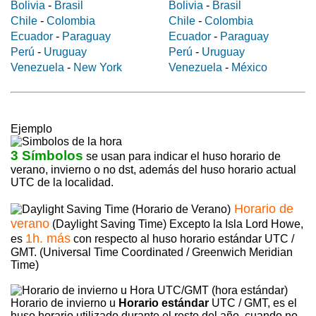
Bolivia
-
Brasil
Bolivia
-
Brasil
Chile
-
Colombia
Chile
-
Colombia
Ecuador
-
Paraguay
Ecuador
-
Paraguay
Perú
-
Uruguay
Perú
-
Uruguay
Venezuela
-
New York
Venezuela
-
México
Ejemplo
3 Símbolos
se usan para indicar el huso horario de
verano, invierno o no dst, además del huso horario actual
UTC de la localidad.
Horario de
verano
(Daylight Saving Time) Excepto la Isla Lord Howe,
1h. más
es
con respecto al huso horario estándar UTC /
GMT. (Universal Time Coordinated / Greenwich Meridian
Time)
Horario de invierno u
Horario estándar
UTC / GMT, es el
huso horario utilizado durante el resto del año, cuando no