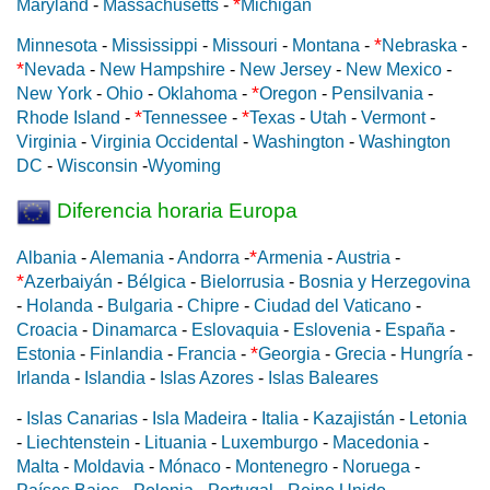
*
Maryland
-
Massachusetts
-
Michigan
*
Minnesota
-
Mississippi
-
Missouri
-
Montana
-
Nebraska
-
*
Nevada
-
New Hampshire
-
New Jersey
-
New Mexico
-
*
New York
-
Ohio
-
Oklahoma
-
Oregon
-
Pensilvania
-
*
*
Rhode Island
-
Tennessee
-
Texas
-
Utah
-
Vermont
-
Virginia
-
Virginia Occidental
-
Washington
-
Washington
DC
-
Wisconsin
-
Wyoming
Diferencia horaria Europa
*
Albania
-
Alemania
-
Andorra
-
Armenia
-
Austria
-
*
Azerbaiyán
-
Bélgica
-
Bielorrusia
-
Bosnia y Herzegovina
-
Holanda
-
Bulgaria
-
Chipre
-
Ciudad del Vaticano
-
Croacia
-
Dinamarca
-
Eslovaquia
-
Eslovenia
-
España
-
*
Estonia
-
Finlandia
-
Francia
-
Georgia
-
Grecia
-
Hungría
-
Irlanda
-
Islandia
-
Islas Azores
-
Islas Baleares
-
Islas Canarias
-
Isla Madeira
-
Italia
-
Kazajistán
-
Letonia
-
Liechtenstein
-
Lituania
-
Luxemburgo
-
Macedonia
-
Malta
-
Moldavia
-
Mónaco
-
Montenegro
-
Noruega
-