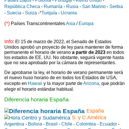
Países Bajos
-
Polonia
-
Portugal
-
Reino Unido
-
República Checa
-
Rumanía
-
Rusia
-
San Marino
-
Serbia
*
-
Suecia
-
Suiza
-
Turquía
-
Ucrania
(*)
Países Transcontinentales
Asia
/
Europa
Info
: El 15 de marzo de 2022, el Senado de Estados
Unidos aprobó un proyecto de ley para mantener de forma
permanente el horario de verano
a partir de 2023
en todos
los estados de EE. UU. No obstante, seguirá vigente hasta
que no sea aprobado por la cámara de representantes.
De aprobarse la ley, el horario de verano permanente será
el nuevo huso horario de en todos los Estados de USA,
excepto en
Hawaii
y la mayor parte de
Arizona
, que podrán
elegir el horario estándar habitual.
Diferencia horaria España
España
S. y C.América
Argentina
-
Bolivia
-
Brasil
-
Chile
-
Colombia
-
Ecuador
-