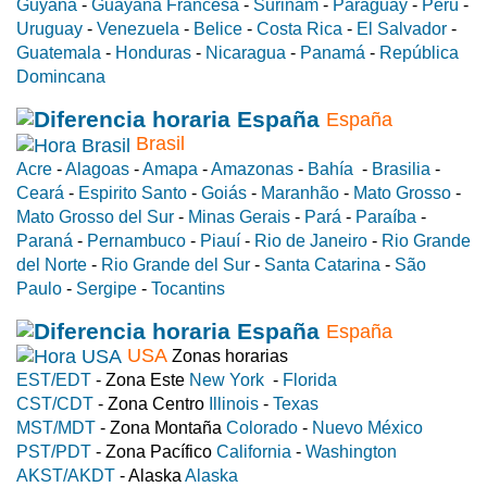
Guyana
-
Guayana Francesa
-
Surinam
-
Paraguay
-
Perú
-
Uruguay
-
Venezuela
-
Belice
-
Costa Rica
-
El Salvador
-
Guatemala
-
Honduras
-
Nicaragua
-
Panamá
-
República
Domincana
España
Brasil
Acre
-
Alagoas
-
Amapa
-
Amazonas
-
Bahía
-
Brasilia
-
Ceará
-
Espirito Santo
-
Goiás
-
Maranhão
-
Mato Grosso
-
Mato Grosso del Sur
-
Minas Gerais
-
Pará
-
Paraíba
-
Paraná
-
Pernambuco
-
Piauí
-
Rio de Janeiro
-
Rio Grande
del Norte
-
Rio Grande del Sur
-
Santa Catarina
-
São
Paulo
-
Sergipe
-
Tocantins
España
USA
Zonas horarias
EST/EDT
- Zona Este
New York
-
Florida
CST/CDT
- Zona Centro
Illinois
-
Texas
MST/MDT
- Zona Montaña
Colorado
-
Nuevo México
PST/PDT
- Zona Pacífico
California
-
Washington
AKST/AKDT
- Alaska
Alaska