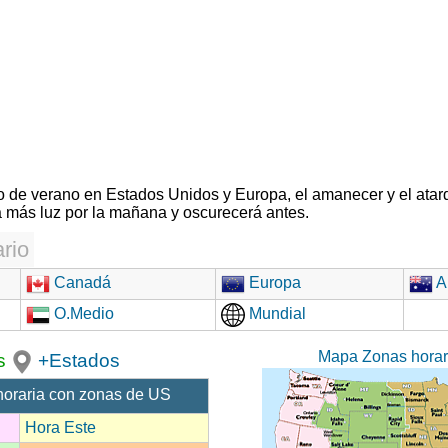
rio de verano en Estados Unidos y Europa, el amanecer y el atar
 más luz por la mañana y oscurecerá antes.
rio
Canadá
Europa
Au
O.Medio
Mundial
Mapa Zonas hora
s
+Estados
horaria con zonas de US
Hora Este