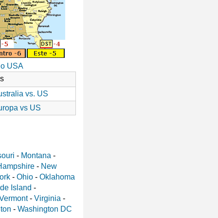
io USA
as
stralia vs. US
uropa vs US
ouri
-
Montana
-
Hampshire
-
New
ork
-
Ohio
-
Oklahoma
de Island
-
Vermont
-
Virginia
-
ton
-
Washington DC