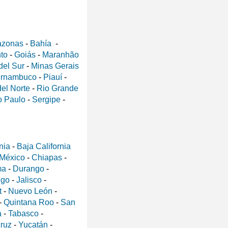
zonas
-
Bahía
-
nto
-
Goiás
-
Maranhão
del Sur
-
Minas Gerais
rnambuco
-
Piauí
-
el Norte
-
Rio Grande
 Paulo
-
Sergipe
-
nia
-
Baja California
 México
-
Chiapas
-
ma
-
Durango
-
lgo
-
Jalisco
-
t
-
Nuevo León
-
-
Quintana Roo
-
San
a
-
Tabasco
-
ruz
-
Yucatán
-