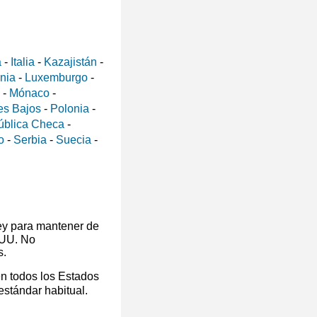
a
-
Italia
-
Kazajistán
-
ania
-
Luxemburgo
-
-
Mónaco
-
es Bajos
-
Polonia
-
ública Checa
-
o
-
Serbia
-
Suecia
-
ey para mantener de
 UU. No
s.
en todos los Estados
 estándar habitual.