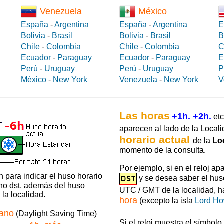
Venezuela
México
España
-
Argentina
España
-
Argentina
E
Bolivia
-
Brasil
Bolivia
-
Brasil
B
Chile
-
Colombia
Chile
-
Colombia
C
Ecuador
-
Paraguay
Ecuador
-
Paraguay
E
Perú
-
Uruguay
Perú
-
Uruguay
P
México
-
New York
Venezuela
-
New York
V
Las horas
+1h. +2h.
etc
aparecen al lado de la Locali
horario actual
de la
Lo
momento de la consulta.
Por ejemplo, si en el reloj ap
 para indicar el huso horario
y se desea saber el hus
 no dst, además del huso
UTC / GMT de la localidad, 
la localidad.
hora
(excepto la isla
Lord H
rano
(Daylight Saving Time)
Si el reloj muestra el símbolo