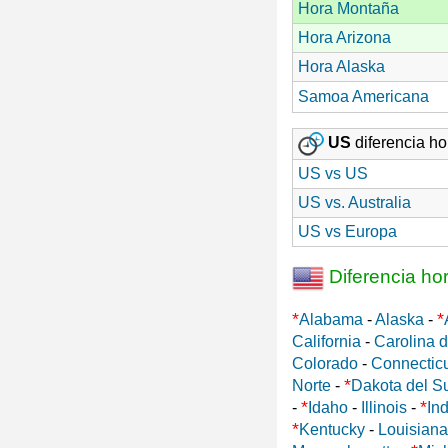
Hora Montaña
Hora Arizona
Hora Alaska
Samoa Americana
US
diferencia hor
US vs US
US vs. Australia
US vs Europa
Diferencia ho
*
*
Alabama
-
Alaska
-
California
-
Carolina d
Colorado
-
Connectic
*
Norte
-
Dakota del S
*
*
-
Idaho
-
Illinois
-
In
*
Kentucky
-
Louisiana