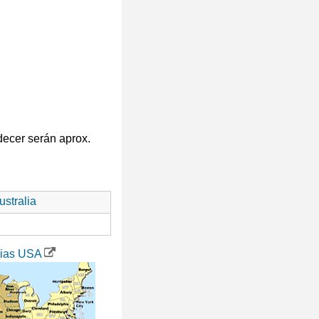
decer serán aprox.
stralia
rias USA