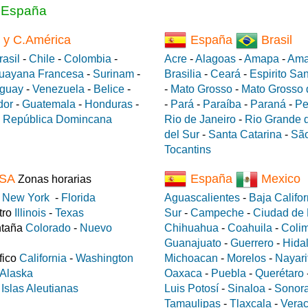
a España
 y C.América
España
Brasil
rasil
-
Chile
-
Colombia
-
Acre
-
Alagoas
-
Amapa
-
Ama
uayana Francesa
-
Surinam
-
Brasilia
-
Ceará
-
Espirito Sa
guay
-
Venezuela
-
Belice
-
-
Mato Grosso
-
Mato Grosso 
dor
-
Guatemala
-
Honduras
-
-
Pará
-
Paraíba
-
Paraná
-
Pe
-
República Domincana
Rio de Janeiro
-
Rio Grande d
del Sur
-
Santa Catarina
-
São
Tocantins
SA
España
Mexico
Zonas horarias
e
New York
-
Florida
Aguascalientes
-
Baja Califor
tro
Illinois
-
Texas
Sur
-
Campeche
-
Ciudad de
ntaña
Colorado
-
Nuevo
Chihuahua
-
Coahuila
-
Coli
Guanajuato
-
Guerrero
-
Hida
fico
California
-
Washington
Michoacan
-
Morelos
-
Nayari
Alaska
Oaxaca
-
Puebla
-
Querétaro
a
Islas Aleutianas
Luis Potosí
-
Sinaloa
-
Sonor
Tamaulipas
-
Tlaxcala
-
Verac