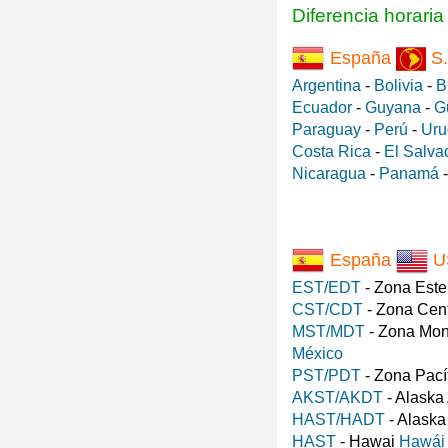
Diferencia horari
España
S.
Argentina
-
Bolivia
-
B
Ecuador
-
Guyana
-
G
Paraguay
-
Perú
-
Uru
Costa Rica
-
El Salva
Nicaragua
-
Panamá
España
U
EST/EDT
- Zona Est
CST/CDT
- Zona Cen
MST/MDT
- Zona Mo
México
PST/PDT
- Zona Pací
AKST/AKDT
- Alaska
HAST/HADT
- Alask
HAST
- Hawai
Hawái