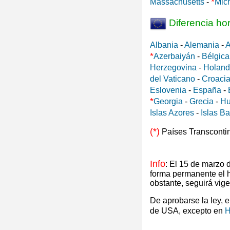
*
Massachusetts
-
Mic
Diferencia ho
Albania
-
Alemania
-
A
*
Azerbaiyán
-
Bélgica
Herzegovina
-
Holan
del Vaticano
-
Croaci
Eslovenia
-
España
-
*
Georgia
-
Grecia
-
Hu
Islas Azores
-
Islas B
(*)
Países Transconti
Info
: El 15 de marzo
forma permanente el 
obstante, seguirá vig
De aprobarse la ley, 
de USA, excepto en
H