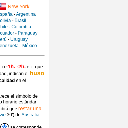
New York
spaña
-
Argentina
olivia
-
Brasil
hile
-
Colombia
cuador
-
Paraguay
erú
-
Uruguay
enezuela
-
México
-1h. -2h.
. o
etc. que
huso
dad, indican el
calidad
en el
arece el simbolo de
o horario estándar
restar una
habrá que
owe
30') de
Australia
se corresponde