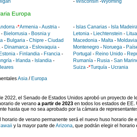
higan
-
Wisconsin
-
Wyoming
raria Europa
*
ndorra
-
Armenia
-
Austria
-
-
Islas Canarias
-
Isla Madeir
-
Bielorrusia
-
Bosnia y
Letonia
-
Liechtenstein
-
Litu
da
-
Bulgaria
-
Chipre
-
Ciudad
Macedonia
-
Malta
-
Moldavia
a
-
Dinamarca
-
Eslovaquia
-
Montenegro
-
Noruega
-
País
Estonia
-
Finlandia
-
Francia
-
Portugal
-
Reino Unido
-
Rep
ngría
-
Irlanda
-
Islandia
-
Rumanía
-
Rusia
-
San Marin
*
aleares
Suiza
-
Turquía
-
Ucrania
nentales
Asia
/
Europa
 de 2022, el Senado de Estados Unidos aprobó un proyecto de l
horario de verano
a partir de 2023
en todos los estados de EE.
ente hasta que no sea aprobado por la cámara de representante
el horario de verano permanente será el nuevo huso horario de 
awaii
y la mayor parte de
Arizona
, que podrán elegir el horario