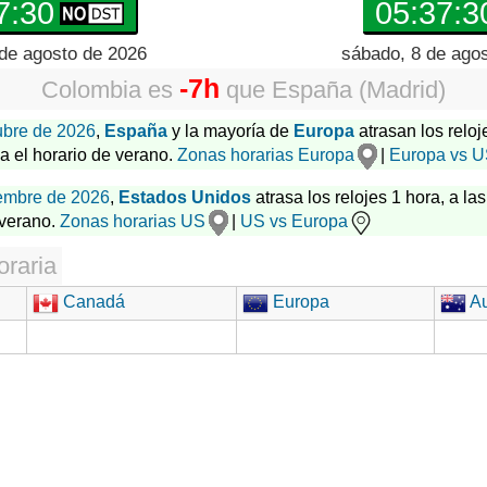
7:31
05:37:3
 de agosto de 2026
sábado, 8 de ago
-7h
Colombia
es
que
España (Madrid)
ubre de 2026
,
España
y la mayoría de
Europa
atrasan los reloj
za el horario de verano.
Zonas horarias Europa
|
Europa vs 
embre de 2026
,
Estados Unidos
atrasa los relojes 1 hora, a las
 verano.
Zonas horarias US
|
US vs Europa
oraria
Canadá
Europa
Au