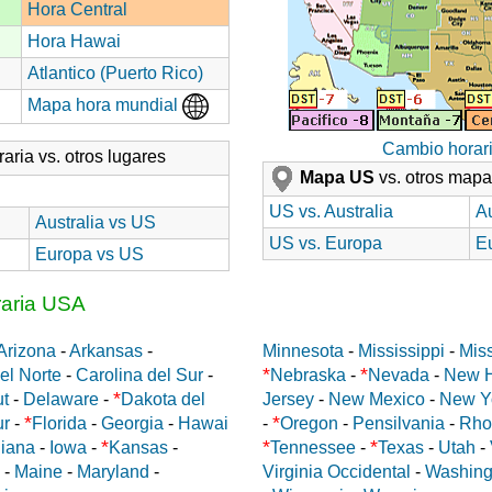
Hora Central
Hora Hawai
Atlantico (Puerto Rico)
Mapa hora mundial
Cambio horar
aria vs. otros lugares
Mapa US
vs. otros map
US vs. Australia
Au
Australia vs US
US vs. Europa
E
Europa vs US
raria USA
Arizona
-
Arkansas
-
Minnesota
-
Mississippi
-
Miss
*
*
el Norte
-
Carolina del Sur
-
Nebraska
-
Nevada
-
New 
*
ut
-
Delaware
-
Dakota del
Jersey
-
New Mexico
-
New Y
*
*
ur
-
Florida
-
Georgia
-
Hawai
-
Oregon
-
Pensilvania
-
Rho
*
*
*
diana
-
Iowa
-
Kansas
-
Tennessee
-
Texas
-
Utah
-
-
Maine
-
Maryland
-
Virginia Occidental
-
Washing