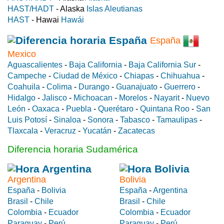
HAST/HADT
- Alaska
Islas Aleutianas
HAST
- Hawai
Hawái
España
Mexico
Aguascalientes
-
Baja California
-
Baja California Sur
-
Campeche
-
Ciudad de México
-
Chiapas
-
Chihuahua
-
Coahuila
-
Colima
-
Durango
-
Guanajuato
-
Guerrero
-
Hidalgo
-
Jalisco
-
Michoacan
-
Morelos
-
Nayarit
-
Nuevo
León
-
Oaxaca
-
Puebla
-
Querétaro
-
Quintana Roo
-
San
Luis Potosí
-
Sinaloa
-
Sonora
-
Tabasco
-
Tamaulipas
-
Tlaxcala
-
Veracruz
-
Yucatán
-
Zacatecas
Diferencia horaria Sudamérica
Argentina
Bolivia
España
-
Bolivia
España
-
Argentina
Brasil
-
Chile
Brasil
-
Chile
Colombia
-
Ecuador
Colombia
-
Ecuador
Paraguay
-
Perú
Paraguay
-
Perú