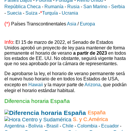
Países Bajos
-
Polonia
-
Portugal
-
Reino Unido
-
República Checa
-
Rumanía
-
Rusia
-
San Marino
-
Serbia
*
-
Suecia
-
Suiza
-
Turquía
-
Ucrania
(*)
Países Transcontinentales
Asia
/
Europa
Info
: El 15 de marzo de 2022, el Senado de Estados
Unidos aprobó un proyecto de ley para mantener de forma
permanente el horario de verano
a partir de 2023
en todos
los estados de EE. UU. No obstante, seguirá vigente hasta
que no sea aprobado por la cámara de representantes.
De aprobarse la ley, el horario de verano permanente será
el nuevo huso horario de en todos los Estados de USA,
excepto en
Hawaii
y la mayor parte de
Arizona
, que podrán
elegir el horario estándar habitual.
Diferencia horaria España
España
S. y C.América
Argentina
-
Bolivia
-
Brasil
-
Chile
-
Colombia
-
Ecuador
-