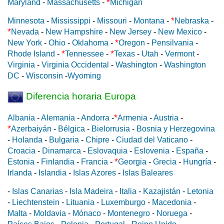
*
Maryland
-
Massachusetts
-
Michigan
*
Minnesota
-
Mississippi
-
Missouri
-
Montana
-
Nebraska
-
*
Nevada
-
New Hampshire
-
New Jersey
-
New Mexico
-
*
New York
-
Ohio
-
Oklahoma
-
Oregon
-
Pensilvania
-
*
*
Rhode Island
-
Tennessee
-
Texas
-
Utah
-
Vermont
-
Virginia
-
Virginia Occidental
-
Washington
-
Washington
DC
-
Wisconsin
-
Wyoming
Diferencia horaria Europa
*
Albania
-
Alemania
-
Andorra
-
Armenia
-
Austria
-
*
Azerbaiyán
-
Bélgica
-
Bielorrusia
-
Bosnia y Herzegovina
-
Holanda
-
Bulgaria
-
Chipre
-
Ciudad del Vaticano
-
Croacia
-
Dinamarca
-
Eslovaquia
-
Eslovenia
-
España
-
*
Estonia
-
Finlandia
-
Francia
-
Georgia
-
Grecia
-
Hungría
-
Irlanda
-
Islandia
-
Islas Azores
-
Islas Baleares
-
Islas Canarias
-
Isla Madeira
-
Italia
-
Kazajistán
-
Letonia
-
Liechtenstein
-
Lituania
-
Luxemburgo
-
Macedonia
-
Malta
-
Moldavia
-
Mónaco
-
Montenegro
-
Noruega
-