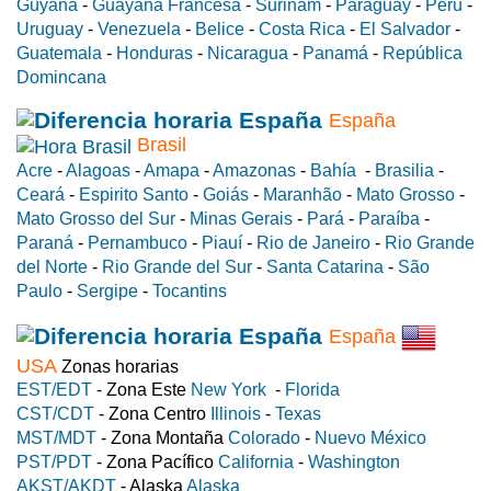
Guyana
-
Guayana Francesa
-
Surinam
-
Paraguay
-
Perú
-
Uruguay
-
Venezuela
-
Belice
-
Costa Rica
-
El Salvador
-
Guatemala
-
Honduras
-
Nicaragua
-
Panamá
-
República
Domincana
España
Brasil
Acre
-
Alagoas
-
Amapa
-
Amazonas
-
Bahía
-
Brasilia
-
Ceará
-
Espirito Santo
-
Goiás
-
Maranhão
-
Mato Grosso
-
Mato Grosso del Sur
-
Minas Gerais
-
Pará
-
Paraíba
-
Paraná
-
Pernambuco
-
Piauí
-
Rio de Janeiro
-
Rio Grande
del Norte
-
Rio Grande del Sur
-
Santa Catarina
-
São
Paulo
-
Sergipe
-
Tocantins
España
USA
Zonas horarias
EST/EDT
- Zona Este
New York
-
Florida
CST/CDT
- Zona Centro
Illinois
-
Texas
MST/MDT
- Zona Montaña
Colorado
-
Nuevo México
PST/PDT
- Zona Pacífico
California
-
Washington
AKST/AKDT
- Alaska
Alaska