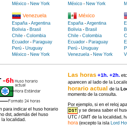
México
-
New York
México
-
New York
M
Venezuela
México
España
-
Argentina
España
-
Argentina
E
Bolivia
-
Brasil
Bolivia
-
Brasil
B
Chile
-
Colombia
Chile
-
Colombia
C
Ecuador
-
Paraguay
Ecuador
-
Paraguay
E
Perú
-
Uruguay
Perú
-
Uruguay
P
México
-
New York
Venezuela
-
New York
V
Las horas
+1h. +2h.
etc
aparecen al lado de la Locali
horario actual
de la
Lo
momento de la consulta.
Por ejemplo, si en el reloj ap
 para indicar el huso horario
y se desea saber el hus
 no dst, además del huso
UTC / GMT de la localidad, 
la localidad.
hora
(excepto la isla
Lord H