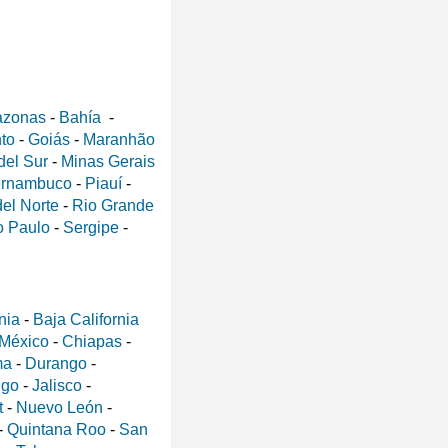
zonas
-
Bahía
-
nto
-
Goiás
-
Maranhão
del Sur
-
Minas Gerais
rnambuco
-
Piauí
-
el Norte
-
Rio Grande
 Paulo
-
Sergipe
-
nia
-
Baja California
 México
-
Chiapas
-
ma
-
Durango
-
lgo
-
Jalisco
-
t
-
Nuevo León
-
-
Quintana Roo
-
San