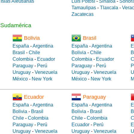
a
Islas Aleutianas
Luis Potosí
-
Sinaloa
-
Sonor
Tamaulipas
-
Tlaxcala
-
Verac
Zacatecas
a Sudamérica
Bolivia
Brasil
España
-
Argentina
España
-
Argentina
E
Brasil
-
Chile
Bolivia
-
Chile
B
Colombia
-
Ecuador
Colombia
-
Ecuador
C
Paraguay
-
Perú
Paraguay
-
Perú
P
Uruguay
-
Venezuela
Uruguay
-
Venezuela
U
México
-
New York
México
-
New York
M
Ecuador
Paraguay
España
-
Argentina
España
-
Argentina
E
Bolivia
-
Brasil
Bolivia
-
Brasil
B
Chile
-
Colombia
Chile
-
Colombia
C
Paraguay
-
Perú
Ecuador
-
Perú
E
Uruguay
-
Venezuela
Uruguay
-
Venezuela
U