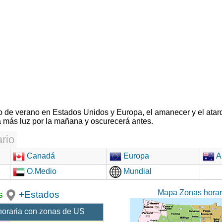
rio de verano en Estados Unidos y Europa, el amanecer y el atar
 más luz por la mañana y oscurecerá antes.
rio
Canadá
Europa
Au
O.Medio
Mundial
Mapa Zonas hora
s
+Estados
horaria con zonas de US