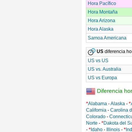
Hora Pacífico
Hora Montaña
Hora Arizona
Hora Alaska
Samoa Americana
US
diferencia hor
US vs US
US vs. Australia
US vs Europa
Diferencia ho
*
*
Alabama
-
Alaska
-
California
-
Carolina d
Colorado
-
Connectic
*
Norte
-
Dakota del S
*
*
-
Idaho
-
Illinois
-
In