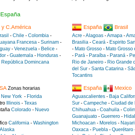
a España
 y C.América
España
Brasil
rasil
-
Chile
-
Colombia
-
Acre
-
Alagoas
-
Amapa
-
Ama
uayana Francesa
-
Surinam
-
Brasilia
-
Ceará
-
Espirito Sa
guay
-
Venezuela
-
Belice
-
-
Mato Grosso
-
Mato Grosso 
dor
-
Guatemala
-
Honduras
-
-
Pará
-
Paraíba
-
Paraná
-
Pe
-
República Domincana
Rio de Janeiro
-
Rio Grande d
del Sur
-
Santa Catarina
-
São
Tocantins
SA
España
Mexico
Zonas horarias
e
New York
-
Florida
Aguascalientes
-
Baja Califor
tro
Illinois
-
Texas
Sur
-
Campeche
-
Ciudad de
ntaña
Colorado
-
Nuevo
Chihuahua
-
Coahuila
-
Coli
Guanajuato
-
Guerrero
-
Hida
fico
California
-
Washington
Michoacan
-
Morelos
-
Nayari
Alaska
Oaxaca
-
Puebla
-
Querétaro