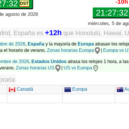
-10h
27:33
21:27:33
de agosto de 2026
miércoles, 5 de ag
+12h
drid, España
es
que
Honolulú, Hawai, 
ubre de 2026
,
España
y la mayoría de
Europa
atrasan los reloj
za el horario de verano.
Zonas horarias Europa
|
Europa vs 
embre de 2026
,
Estados Unidos
atrasa los relojes 1 hora, a las
 verano.
Zonas horarias US
|
US vs Europa
oraria
Canadá
Europa
Au