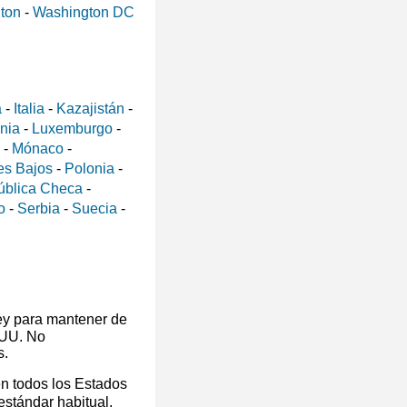
ton
-
Washington DC
a
-
Italia
-
Kazajistán
-
ania
-
Luxemburgo
-
-
Mónaco
-
es Bajos
-
Polonia
-
ública Checa
-
o
-
Serbia
-
Suecia
-
ey para mantener de
 UU. No
s.
en todos los Estados
 estándar habitual.