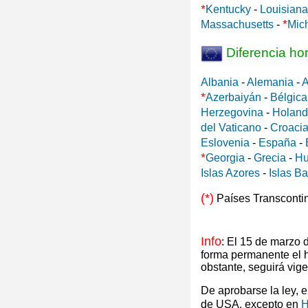
*
Kentucky
-
Louisiana
*
Massachusetts
-
Mic
Diferencia ho
Albania
-
Alemania
-
A
*
Azerbaiyán
-
Bélgica
Herzegovina
-
Holan
del Vaticano
-
Croaci
Eslovenia
-
España
-
*
Georgia
-
Grecia
-
Hu
Islas Azores
-
Islas B
(*)
Países Transconti
Info
: El 15 de marzo
forma permanente el 
obstante, seguirá vig
De aprobarse la ley, 
de USA, excepto en
H