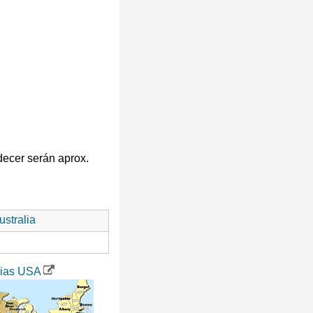
decer serán aprox.
stralia
rias USA