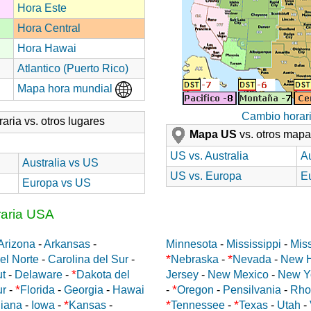
Hora Este
Hora Central
Hora Hawai
Atlantico (Puerto Rico)
Mapa hora mundial
Cambio horar
aria vs. otros lugares
Mapa US
vs. otros map
US vs. Australia
Au
Australia vs US
US vs. Europa
E
Europa vs US
raria USA
Arizona
-
Arkansas
-
Minnesota
-
Mississippi
-
Miss
*
*
el Norte
-
Carolina del Sur
-
Nebraska
-
Nevada
-
New 
*
ut
-
Delaware
-
Dakota del
Jersey
-
New Mexico
-
New Y
*
*
ur
-
Florida
-
Georgia
-
Hawai
-
Oregon
-
Pensilvania
-
Rho
*
*
*
diana
-
Iowa
-
Kansas
-
Tennessee
-
Texas
-
Utah
-