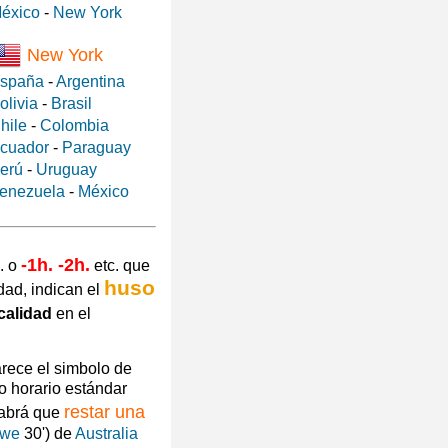
éxico
-
New York
New York
spaña
-
Argentina
olivia
-
Brasil
hile
-
Colombia
cuador
-
Paraguay
erú
-
Uruguay
enezuela
-
México
-1h. -2h.
. o
etc. que
huso
dad, indican el
calidad
en el
arece el simbolo de
o horario estándar
restar una
habrá que
owe
30') de
Australia