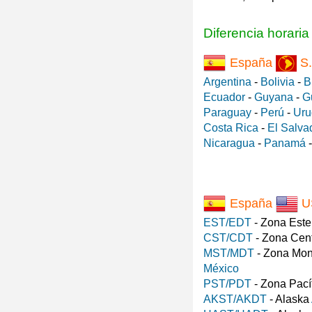
Diferencia horari
España
S.
Argentina
-
Bolivia
-
B
Ecuador
-
Guyana
-
G
Paraguay
-
Perú
-
Uru
Costa Rica
-
El Salva
Nicaragua
-
Panamá
España
U
EST/EDT
- Zona Est
CST/CDT
- Zona Cen
MST/MDT
- Zona Mo
México
PST/PDT
- Zona Pací
AKST/AKDT
- Alaska