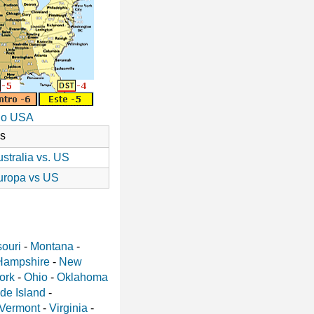
io USA
as
stralia vs. US
uropa vs US
ouri
-
Montana
-
Hampshire
-
New
ork
-
Ohio
-
Oklahoma
de Island
-
Vermont
-
Virginia
-