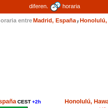
diferen.
horaria
oraria entre
Madrid, España
Honolulú,
y
España
Honolulú, Haw
CEST
+2h