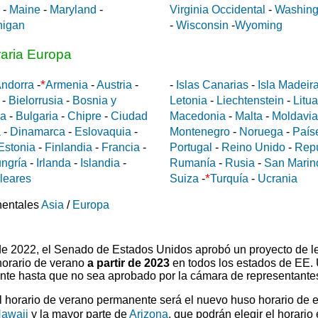
-
Maine
-
Maryland
-
Virginia Occidental
-
Washing
higan
-
Wisconsin
-
Wyoming
raria Europa
*
ndorra
-
Armenia
-
Austria
-
-
Islas Canarias
-
Isla Madeir
-
Bielorrusia
-
Bosnia y
Letonia
-
Liechtenstein
-
Litu
da
-
Bulgaria
-
Chipre
-
Ciudad
Macedonia
-
Malta
-
Moldavia
a
-
Dinamarca
-
Eslovaquia
-
Montenegro
-
Noruega
-
País
Estonia
-
Finlandia
-
Francia
-
Portugal
-
Reino Unido
-
Rep
ngría
-
Irlanda
-
Islandia
-
Rumanía
-
Rusia
-
San Marin
*
aleares
Suiza
-
Turquía
-
Ucrania
nentales
Asia
/
Europa
 de 2022, el Senado de Estados Unidos aprobó un proyecto de l
horario de verano
a partir de 2023
en todos los estados de EE.
ente hasta que no sea aprobado por la cámara de representante
el horario de verano permanente será el nuevo huso horario de 
awaii
y la mayor parte de
Arizona
, que podrán elegir el horario