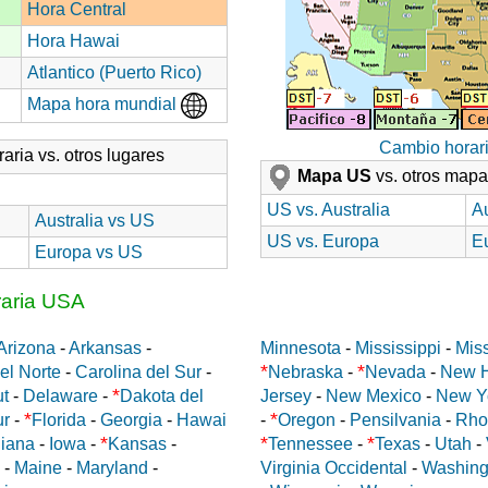
Hora Central
Hora Hawai
Atlantico (Puerto Rico)
Mapa hora mundial
Cambio horar
aria vs. otros lugares
Mapa US
vs. otros map
US vs. Australia
Au
Australia vs US
US vs. Europa
E
Europa vs US
raria USA
Arizona
-
Arkansas
-
Minnesota
-
Mississippi
-
Miss
*
*
el Norte
-
Carolina del Sur
-
Nebraska
-
Nevada
-
New 
*
ut
-
Delaware
-
Dakota del
Jersey
-
New Mexico
-
New Y
*
*
ur
-
Florida
-
Georgia
-
Hawai
-
Oregon
-
Pensilvania
-
Rho
*
*
*
diana
-
Iowa
-
Kansas
-
Tennessee
-
Texas
-
Utah
-
-
Maine
-
Maryland
-
Virginia Occidental
-
Washing