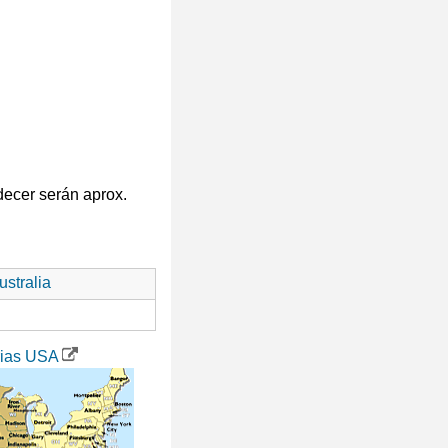
decer serán aprox.
stralia
rias USA