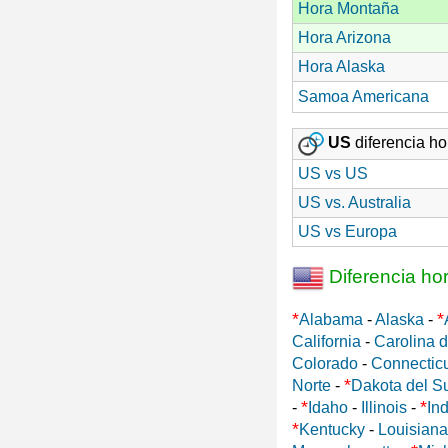
Hora Montaña
Hora Arizona
Hora Alaska
Samoa Americana
US
diferencia hor
US vs US
US vs. Australia
US vs Europa
Diferencia ho
*
*
Alabama
-
Alaska
-
California
-
Carolina d
Colorado
-
Connectic
*
Norte
-
Dakota del S
*
*
-
Idaho
-
Illinois
-
In
*
Kentucky
-
Louisiana