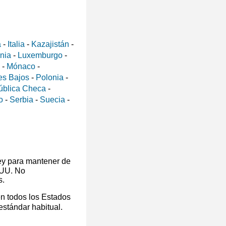
a
-
Italia
-
Kazajistán
-
ania
-
Luxemburgo
-
-
Mónaco
-
es Bajos
-
Polonia
-
ública Checa
-
o
-
Serbia
-
Suecia
-
ey para mantener de
 UU. No
s.
en todos los Estados
 estándar habitual.