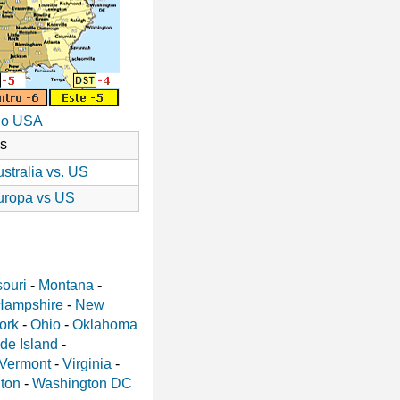
io USA
as
stralia vs. US
uropa vs US
ouri
-
Montana
-
Hampshire
-
New
ork
-
Ohio
-
Oklahoma
de Island
-
Vermont
-
Virginia
-
ton
-
Washington DC