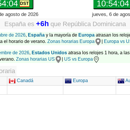
54:05
10:54:05
de agosto de 2026
jueves, 6 de ago
+6h
España
es
que
República Dominicana
ubre de 2026
,
España
y la mayoría de
Europa
atrasan los reloj
za el horario de verano.
Zonas horarias Europa
|
Europa vs 
embre de 2026
,
Estados Unidos
atrasa los relojes 1 hora, a las
 verano.
Zonas horarias US
|
US vs Europa
oraria
Canadá
Europa
Au