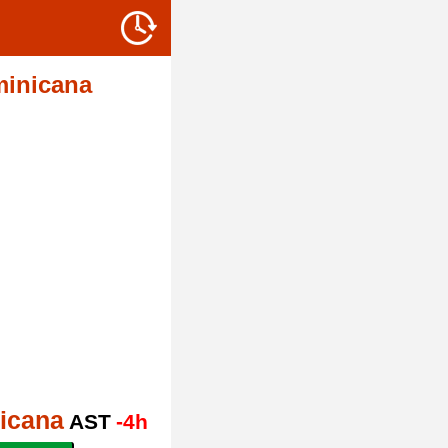
minicana
icana
AST
-4h