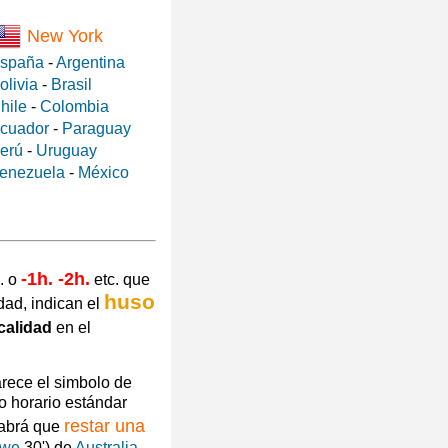
New York
spaña
-
Argentina
olivia
-
Brasil
hile
-
Colombia
cuador
-
Paraguay
erú
-
Uruguay
enezuela
-
México
-1h. -2h.
. o
etc. que
huso
dad, indican el
calidad
en el
arece el simbolo de
o horario estándar
restar una
habrá que
owe
30') de
Australia