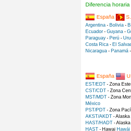
Diferencia horari
España
S.
Argentina
-
Bolivia
-
B
Ecuador
-
Guyana
-
G
Paraguay
-
Perú
-
Uru
Costa Rica
-
El Salva
Nicaragua
-
Panamá
España
U
EST/EDT
- Zona Est
CST/CDT
- Zona Cen
MST/MDT
- Zona Mo
México
PST/PDT
- Zona Pací
AKST/AKDT
- Alaska
HAST/HADT
- Alask
HAST
- Hawai
Hawái