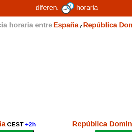
diferen.
horaria
ia horaria entre
España
República Do
y
ña
República Domin
CEST
+2h