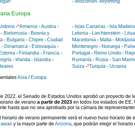
higan
-
Wisconsin
-
Wyoming
raria Europa
*
ndorra
-
Armenia
-
Austria
-
-
Islas Canarias
-
Isla Madeir
-
Bielorrusia
-
Bosnia y
Letonia
-
Liechtenstein
-
Litu
da
-
Bulgaria
-
Chipre
-
Ciudad
Macedonia
-
Malta
-
Moldavia
a
-
Dinamarca
-
Eslovaquia
-
Montenegro
-
Noruega
-
País
Estonia
-
Finlandia
-
Francia
-
Portugal
-
Reino Unido
-
Rep
ngría
-
Irlanda
-
Islandia
-
Rumanía
-
Rusia
-
San Marin
*
aleares
Suiza
-
Turquía
-
Ucrania
nentales
Asia
/
Europa
 de 2022, el Senado de Estados Unidos aprobó un proyecto de l
horario de verano
a partir de 2023
en todos los estados de EE.
ente hasta que no sea aprobado por la cámara de representante
el horario de verano permanente será el nuevo huso horario de 
awaii
y la mayor parte de
Arizona
, que podrán elegir el horario