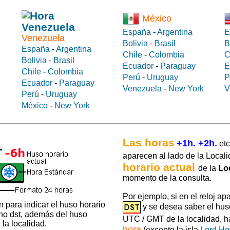
México
España
-
Argentina
E
Venezuela
Bolivia
-
Brasil
B
España
-
Argentina
Chile
-
Colombia
C
Bolivia
-
Brasil
Ecuador
-
Paraguay
E
Chile
-
Colombia
Perú
-
Uruguay
P
Ecuador
-
Paraguay
Venezuela
-
New York
V
Perú
-
Uruguay
México
-
New York
Las horas
+1h. +2h.
etc
aparecen al lado de la Locali
horario actual
de la
Lo
momento de la consulta.
Por ejemplo, si en el reloj ap
 para indicar el huso horario
y se desea saber el hus
 no dst, además del huso
UTC / GMT de la localidad, 
la localidad.
hora
(excepto la isla
Lord H