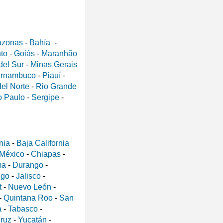
zonas
-
Bahía
-
nto
-
Goiás
-
Maranhão
del Sur
-
Minas Gerais
rnambuco
-
Piauí
-
el Norte
-
Rio Grande
 Paulo
-
Sergipe
-
nia
-
Baja California
 México
-
Chiapas
-
ma
-
Durango
-
lgo
-
Jalisco
-
t
-
Nuevo León
-
-
Quintana Roo
-
San
a
-
Tabasco
-
ruz
-
Yucatán
-