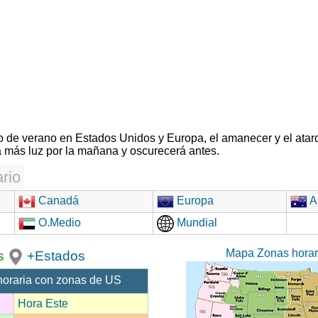
rio de verano en Estados Unidos y Europa, el amanecer y el atar
 más luz por la mañana y oscurecerá antes.
rio
Canadá
Europa
Au
O.Medio
Mundial
Mapa Zonas hora
s
+Estados
horaria con zonas de US
Hora Este