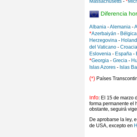
*
Massachusetts
-
Mic
Diferencia ho
Albania
-
Alemania
-
A
*
Azerbaiyán
-
Bélgica
Herzegovina
-
Holan
del Vaticano
-
Croaci
Eslovenia
-
España
-
*
Georgia
-
Grecia
-
Hu
Islas Azores
-
Islas B
(*)
Países Transconti
Info
: El 15 de marzo
forma permanente el 
obstante, seguirá vig
De aprobarse la ley, 
de USA, excepto en
H