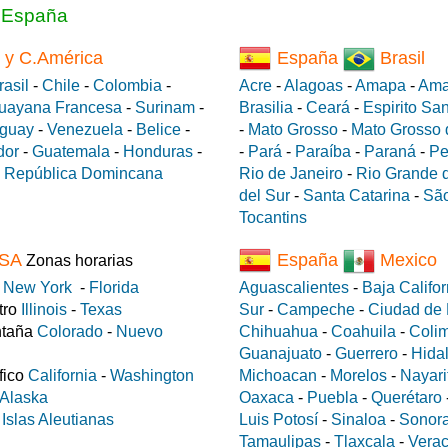
a España
 y C.América
España
Brasil
rasil
-
Chile
-
Colombia
-
Acre
-
Alagoas
-
Amapa
-
Ama
uayana Francesa
-
Surinam
-
Brasilia
-
Ceará
-
Espirito Sa
guay
-
Venezuela
-
Belice
-
-
Mato Grosso
-
Mato Grosso 
dor
-
Guatemala
-
Honduras
-
-
Pará
-
Paraíba
-
Paraná
-
Pe
-
República Domincana
Rio de Janeiro
-
Rio Grande d
del Sur
-
Santa Catarina
-
São
Tocantins
SA
España
Mexico
Zonas horarias
e
New York
-
Florida
Aguascalientes
-
Baja Califor
tro
Illinois
-
Texas
Sur
-
Campeche
-
Ciudad de
ntaña
Colorado
-
Nuevo
Chihuahua
-
Coahuila
-
Coli
Guanajuato
-
Guerrero
-
Hida
fico
California
-
Washington
Michoacan
-
Morelos
-
Nayari
Alaska
Oaxaca
-
Puebla
-
Querétaro
a
Islas Aleutianas
Luis Potosí
-
Sinaloa
-
Sonor
Tamaulipas
-
Tlaxcala
-
Verac