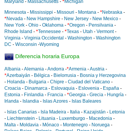
*
Maryland
-
Massachusetts
-
Michigan
*
Minnesota
-
Mississippi
-
Missouri
-
Montana
-
Nebraska
-
*
Nevada
-
New Hampshire
-
New Jersey
-
New Mexico
-
*
New York
-
Ohio
-
Oklahoma
-
Oregon
-
Pensilvania
-
*
*
Rhode Island
-
Tennessee
-
Texas
-
Utah
-
Vermont
-
Virginia
-
Virginia Occidental
-
Washington
-
Washington
DC
-
Wisconsin
-
Wyoming
Diferencia horaria Europa
*
Albania
-
Alemania
-
Andorra
-
Armenia
-
Austria
-
*
Azerbaiyán
-
Bélgica
-
Bielorrusia
-
Bosnia y Herzegovina
-
Holanda
-
Bulgaria
-
Chipre
-
Ciudad del Vaticano
-
Croacia
-
Dinamarca
-
Eslovaquia
-
Eslovenia
-
España
-
*
Estonia
-
Finlandia
-
Francia
-
Georgia
-
Grecia
-
Hungría
-
Irlanda
-
Islandia
-
Islas Azores
-
Islas Baleares
-
Islas Canarias
-
Isla Madeira
-
Italia
-
Kazajistán
-
Letonia
-
Liechtenstein
-
Lituania
-
Luxemburgo
-
Macedonia
-
Malta
-
Moldavia
-
Mónaco
-
Montenegro
-
Noruega
-