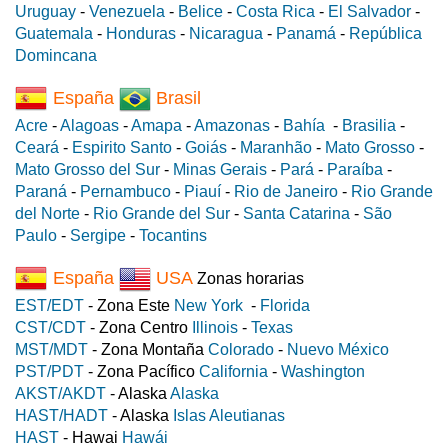
Uruguay
-
Venezuela
-
Belice
-
Costa Rica
-
El Salvador
-
Guatemala
-
Honduras
-
Nicaragua
-
Panamá
-
República
Domincana
España
Brasil
Acre
-
Alagoas
-
Amapa
-
Amazonas
-
Bahía
-
Brasilia
-
Ceará
-
Espirito Santo
-
Goiás
-
Maranhão
-
Mato Grosso
-
Mato Grosso del Sur
-
Minas Gerais
-
Pará
-
Paraíba
-
Paraná
-
Pernambuco
-
Piauí
-
Rio de Janeiro
-
Rio Grande
del Norte
-
Rio Grande del Sur
-
Santa Catarina
-
São
Paulo
-
Sergipe
-
Tocantins
España
USA
Zonas horarias
EST/EDT
- Zona Este
New York
-
Florida
CST/CDT
- Zona Centro
Illinois
-
Texas
MST/MDT
- Zona Montaña
Colorado
-
Nuevo México
PST/PDT
- Zona Pacífico
California
-
Washington
AKST/AKDT
- Alaska
Alaska
HAST/HADT
- Alaska
Islas Aleutianas
HAST
- Hawai
Hawái