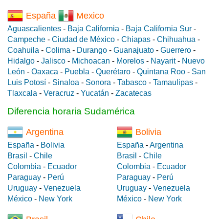
España
Mexico
Aguascalientes
-
Baja California
-
Baja California Sur
-
Campeche
-
Ciudad de México
-
Chiapas
-
Chihuahua
-
Coahuila
-
Colima
-
Durango
-
Guanajuato
-
Guerrero
-
Hidalgo
-
Jalisco
-
Michoacan
-
Morelos
-
Nayarit
-
Nuevo
León
-
Oaxaca
-
Puebla
-
Querétaro
-
Quintana Roo
-
San
Luis Potosí
-
Sinaloa
-
Sonora
-
Tabasco
-
Tamaulipas
-
Tlaxcala
-
Veracruz
-
Yucatán
-
Zacatecas
Diferencia horaria Sudamérica
Argentina
Bolivia
España
-
Bolivia
España
-
Argentina
Brasil
-
Chile
Brasil
-
Chile
Colombia
-
Ecuador
Colombia
-
Ecuador
Paraguay
-
Perú
Paraguay
-
Perú
Uruguay
-
Venezuela
Uruguay
-
Venezuela
México
-
New York
México
-
New York