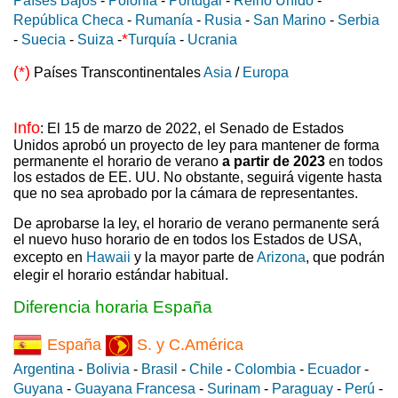
Países Bajos
-
Polonia
-
Portugal
-
Reino Unido
-
República Checa
-
Rumanía
-
Rusia
-
San Marino
-
Serbia
*
-
Suecia
-
Suiza
-
Turquía
-
Ucrania
(*)
Países Transcontinentales
Asia
/
Europa
Info
: El 15 de marzo de 2022, el Senado de Estados
Unidos aprobó un proyecto de ley para mantener de forma
permanente el horario de verano
a partir de 2023
en todos
los estados de EE. UU. No obstante, seguirá vigente hasta
que no sea aprobado por la cámara de representantes.
De aprobarse la ley, el horario de verano permanente será
el nuevo huso horario de en todos los Estados de USA,
excepto en
Hawaii
y la mayor parte de
Arizona
, que podrán
elegir el horario estándar habitual.
Diferencia horaria España
España
S. y C.América
Argentina
-
Bolivia
-
Brasil
-
Chile
-
Colombia
-
Ecuador
-
Guyana
-
Guayana Francesa
-
Surinam
-
Paraguay
-
Perú
-