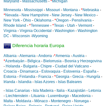
*
Maryland
-
Massachusetts
-
Michigan
*
Minnesota
-
Mississippi
-
Missouri
-
Montana
-
Nebraska
-
*
Nevada
-
New Hampshire
-
New Jersey
-
New Mexico
-
*
New York
-
Ohio
-
Oklahoma
-
Oregon
-
Pensilvania
-
*
*
Rhode Island
-
Tennessee
-
Texas
-
Utah
-
Vermont
-
Virginia
-
Virginia Occidental
-
Washington
-
Washington
DC
-
Wisconsin
-
Wyoming
Diferencia horaria Europa
*
Albania
-
Alemania
-
Andorra
-
Armenia
-
Austria
-
*
Azerbaiyán
-
Bélgica
-
Bielorrusia
-
Bosnia y Herzegovina
-
Holanda
-
Bulgaria
-
Chipre
-
Ciudad del Vaticano
-
Croacia
-
Dinamarca
-
Eslovaquia
-
Eslovenia
-
España
-
*
Estonia
-
Finlandia
-
Francia
-
Georgia
-
Grecia
-
Hungría
-
Irlanda
-
Islandia
-
Islas Azores
-
Islas Baleares
-
Islas Canarias
-
Isla Madeira
-
Italia
-
Kazajistán
-
Letonia
-
Liechtenstein
-
Lituania
-
Luxemburgo
-
Macedonia
-
Malta
-
Moldavia
-
Mónaco
-
Montenegro
-
Noruega
-