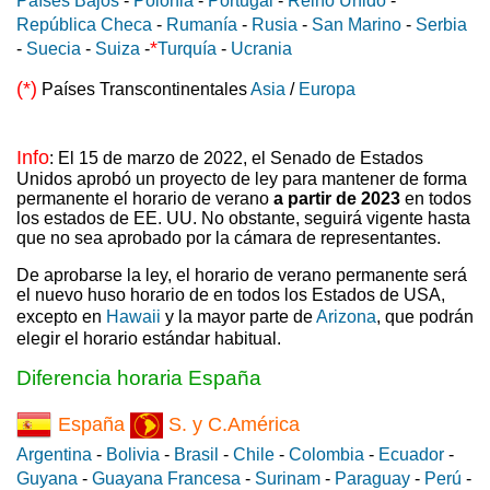
Países Bajos
-
Polonia
-
Portugal
-
Reino Unido
-
República Checa
-
Rumanía
-
Rusia
-
San Marino
-
Serbia
*
-
Suecia
-
Suiza
-
Turquía
-
Ucrania
(*)
Países Transcontinentales
Asia
/
Europa
Info
: El 15 de marzo de 2022, el Senado de Estados
Unidos aprobó un proyecto de ley para mantener de forma
permanente el horario de verano
a partir de 2023
en todos
los estados de EE. UU. No obstante, seguirá vigente hasta
que no sea aprobado por la cámara de representantes.
De aprobarse la ley, el horario de verano permanente será
el nuevo huso horario de en todos los Estados de USA,
excepto en
Hawaii
y la mayor parte de
Arizona
, que podrán
elegir el horario estándar habitual.
Diferencia horaria España
España
S. y C.América
Argentina
-
Bolivia
-
Brasil
-
Chile
-
Colombia
-
Ecuador
-
Guyana
-
Guayana Francesa
-
Surinam
-
Paraguay
-
Perú
-