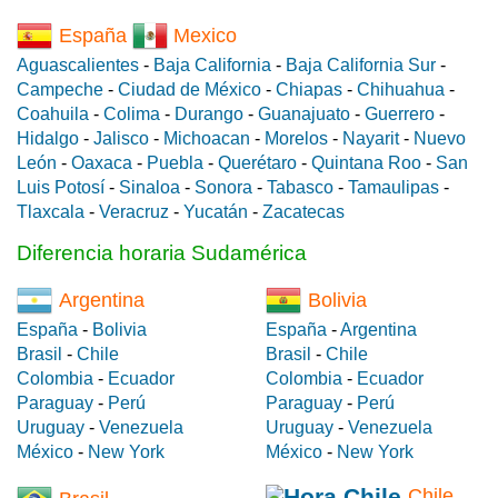
España
Mexico
Aguascalientes
-
Baja California
-
Baja California Sur
-
Campeche
-
Ciudad de México
-
Chiapas
-
Chihuahua
-
Coahuila
-
Colima
-
Durango
-
Guanajuato
-
Guerrero
-
Hidalgo
-
Jalisco
-
Michoacan
-
Morelos
-
Nayarit
-
Nuevo
León
-
Oaxaca
-
Puebla
-
Querétaro
-
Quintana Roo
-
San
Luis Potosí
-
Sinaloa
-
Sonora
-
Tabasco
-
Tamaulipas
-
Tlaxcala
-
Veracruz
-
Yucatán
-
Zacatecas
Diferencia horaria Sudamérica
Argentina
Bolivia
España
-
Bolivia
España
-
Argentina
Brasil
-
Chile
Brasil
-
Chile
Colombia
-
Ecuador
Colombia
-
Ecuador
Paraguay
-
Perú
Paraguay
-
Perú
Uruguay
-
Venezuela
Uruguay
-
Venezuela
México
-
New York
México
-
New York
Chile