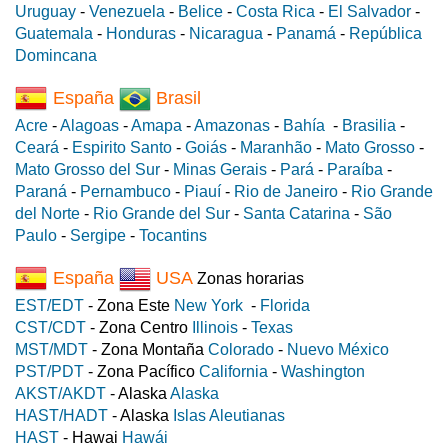
Uruguay
-
Venezuela
-
Belice
-
Costa Rica
-
El Salvador
-
Guatemala
-
Honduras
-
Nicaragua
-
Panamá
-
República
Domincana
España
Brasil
Acre
-
Alagoas
-
Amapa
-
Amazonas
-
Bahía
-
Brasilia
-
Ceará
-
Espirito Santo
-
Goiás
-
Maranhão
-
Mato Grosso
-
Mato Grosso del Sur
-
Minas Gerais
-
Pará
-
Paraíba
-
Paraná
-
Pernambuco
-
Piauí
-
Rio de Janeiro
-
Rio Grande
del Norte
-
Rio Grande del Sur
-
Santa Catarina
-
São
Paulo
-
Sergipe
-
Tocantins
España
USA
Zonas horarias
EST/EDT
- Zona Este
New York
-
Florida
CST/CDT
- Zona Centro
Illinois
-
Texas
MST/MDT
- Zona Montaña
Colorado
-
Nuevo México
PST/PDT
- Zona Pacífico
California
-
Washington
AKST/AKDT
- Alaska
Alaska
HAST/HADT
- Alaska
Islas Aleutianas
HAST
- Hawai
Hawái