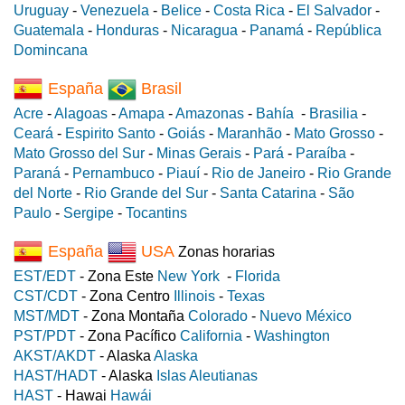
Uruguay
-
Venezuela
-
Belice
-
Costa Rica
-
El Salvador
-
Guatemala
-
Honduras
-
Nicaragua
-
Panamá
-
República
Domincana
España
Brasil
Acre
-
Alagoas
-
Amapa
-
Amazonas
-
Bahía
-
Brasilia
-
Ceará
-
Espirito Santo
-
Goiás
-
Maranhão
-
Mato Grosso
-
Mato Grosso del Sur
-
Minas Gerais
-
Pará
-
Paraíba
-
Paraná
-
Pernambuco
-
Piauí
-
Rio de Janeiro
-
Rio Grande
del Norte
-
Rio Grande del Sur
-
Santa Catarina
-
São
Paulo
-
Sergipe
-
Tocantins
España
USA
Zonas horarias
EST/EDT
- Zona Este
New York
-
Florida
CST/CDT
- Zona Centro
Illinois
-
Texas
MST/MDT
- Zona Montaña
Colorado
-
Nuevo México
PST/PDT
- Zona Pacífico
California
-
Washington
AKST/AKDT
- Alaska
Alaska
HAST/HADT
- Alaska
Islas Aleutianas
HAST
- Hawai
Hawái