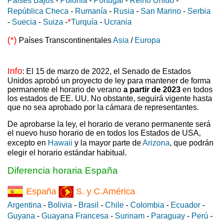
Países Bajos
-
Polonia
-
Portugal
-
Reino Unido
-
República Checa
-
Rumanía
-
Rusia
-
San Marino
-
Serbia
*
-
Suecia
-
Suiza
-
Turquía
-
Ucrania
(*)
Países Transcontinentales
Asia
/
Europa
Info
: El 15 de marzo de 2022, el Senado de Estados
Unidos aprobó un proyecto de ley para mantener de forma
permanente el horario de verano
a partir de 2023
en todos
los estados de EE. UU. No obstante, seguirá vigente hasta
que no sea aprobado por la cámara de representantes.
De aprobarse la ley, el horario de verano permanente será
el nuevo huso horario de en todos los Estados de USA,
excepto en
Hawaii
y la mayor parte de
Arizona
, que podrán
elegir el horario estándar habitual.
Diferencia horaria España
España
S. y C.América
Argentina
-
Bolivia
-
Brasil
-
Chile
-
Colombia
-
Ecuador
-
Guyana
-
Guayana Francesa
-
Surinam
-
Paraguay
-
Perú
-