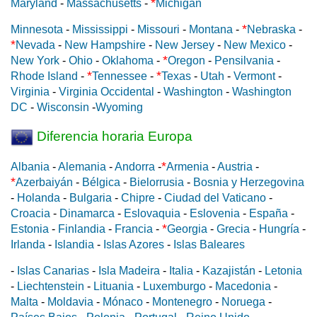
*
Maryland
-
Massachusetts
-
Michigan
*
Minnesota
-
Mississippi
-
Missouri
-
Montana
-
Nebraska
-
*
Nevada
-
New Hampshire
-
New Jersey
-
New Mexico
-
*
New York
-
Ohio
-
Oklahoma
-
Oregon
-
Pensilvania
-
*
*
Rhode Island
-
Tennessee
-
Texas
-
Utah
-
Vermont
-
Virginia
-
Virginia Occidental
-
Washington
-
Washington
DC
-
Wisconsin
-
Wyoming
Diferencia horaria Europa
*
Albania
-
Alemania
-
Andorra
-
Armenia
-
Austria
-
*
Azerbaiyán
-
Bélgica
-
Bielorrusia
-
Bosnia y Herzegovina
-
Holanda
-
Bulgaria
-
Chipre
-
Ciudad del Vaticano
-
Croacia
-
Dinamarca
-
Eslovaquia
-
Eslovenia
-
España
-
*
Estonia
-
Finlandia
-
Francia
-
Georgia
-
Grecia
-
Hungría
-
Irlanda
-
Islandia
-
Islas Azores
-
Islas Baleares
-
Islas Canarias
-
Isla Madeira
-
Italia
-
Kazajistán
-
Letonia
-
Liechtenstein
-
Lituania
-
Luxemburgo
-
Macedonia
-
Malta
-
Moldavia
-
Mónaco
-
Montenegro
-
Noruega
-