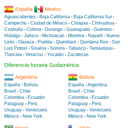
España
Mexico
Aguascalientes
-
Baja California
-
Baja California Sur
-
Campeche
-
Ciudad de México
-
Chiapas
-
Chihuahua
-
Coahuila
-
Colima
-
Durango
-
Guanajuato
-
Guerrero
-
Hidalgo
-
Jalisco
-
Michoacan
-
Morelos
-
Nayarit
-
Nuevo
León
-
Oaxaca
-
Puebla
-
Querétaro
-
Quintana Roo
-
San
Luis Potosí
-
Sinaloa
-
Sonora
-
Tabasco
-
Tamaulipas
-
Tlaxcala
-
Veracruz
-
Yucatán
-
Zacatecas
Diferencia horaria Sudamérica
Argentina
Bolivia
España
-
Bolivia
España
-
Argentina
Brasil
-
Chile
Brasil
-
Chile
Colombia
-
Ecuador
Colombia
-
Ecuador
Paraguay
-
Perú
Paraguay
-
Perú
Uruguay
-
Venezuela
Uruguay
-
Venezuela
México
-
New York
México
-
New York