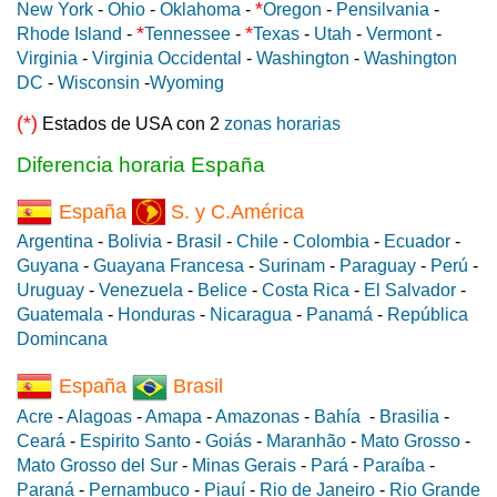
*
New York
-
Ohio
-
Oklahoma
-
Oregon
-
Pensilvania
-
*
*
Rhode Island
-
Tennessee
-
Texas
-
Utah
-
Vermont
-
Virginia
-
Virginia Occidental
-
Washington
-
Washington
DC
-
Wisconsin
-
Wyoming
(*)
Estados de USA con 2
zonas horarias
Diferencia horaria España
España
S. y C.América
Argentina
-
Bolivia
-
Brasil
-
Chile
-
Colombia
-
Ecuador
-
Guyana
-
Guayana Francesa
-
Surinam
-
Paraguay
-
Perú
-
Uruguay
-
Venezuela
-
Belice
-
Costa Rica
-
El Salvador
-
Guatemala
-
Honduras
-
Nicaragua
-
Panamá
-
República
Domincana
España
Brasil
Acre
-
Alagoas
-
Amapa
-
Amazonas
-
Bahía
-
Brasilia
-
Ceará
-
Espirito Santo
-
Goiás
-
Maranhão
-
Mato Grosso
-
Mato Grosso del Sur
-
Minas Gerais
-
Pará
-
Paraíba
-
Paraná
-
Pernambuco
-
Piauí
-
Rio de Janeiro
-
Rio Grande