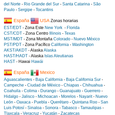
del Norte
-
Rio Grande del Sur
-
Santa Catarina
-
São
Paulo
-
Sergipe
-
Tocantins
España
USA
Zonas horarias
EST/EDT
- Zona Este
New York
-
Florida
CST/CDT
- Zona Centro
Illinois
-
Texas
MST/MDT
- Zona Montaña
Colorado
-
Nuevo México
PST/PDT
- Zona Pacífico
California
-
Washington
AKST/AKDT
- Alaska
Alaska
HAST/HADT
- Alaska
Islas Aleutianas
HAST
- Hawai
Hawái
España
Mexico
Aguascalientes
-
Baja California
-
Baja California Sur
-
Campeche
-
Ciudad de México
-
Chiapas
-
Chihuahua
-
Coahuila
-
Colima
-
Durango
-
Guanajuato
-
Guerrero
-
Hidalgo
-
Jalisco
-
Michoacan
-
Morelos
-
Nayarit
-
Nuevo
León
-
Oaxaca
-
Puebla
-
Querétaro
-
Quintana Roo
-
San
Luis Potosí
-
Sinaloa
-
Sonora
-
Tabasco
-
Tamaulipas
-
Tlaxcala
-
Veracruz
-
Yucatán
-
Zacatecas