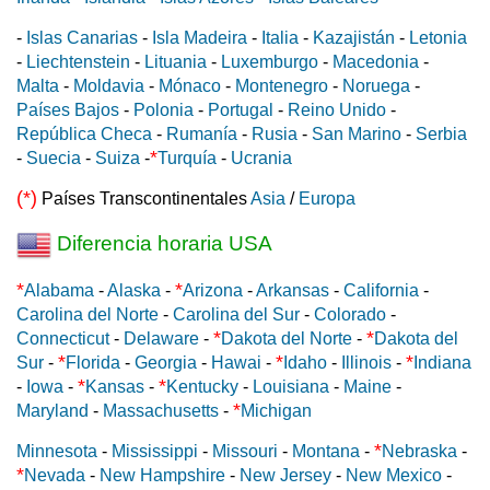
-
Islas Canarias
-
Isla Madeira
-
Italia
-
Kazajistán
-
Letonia
-
Liechtenstein
-
Lituania
-
Luxemburgo
-
Macedonia
-
Malta
-
Moldavia
-
Mónaco
-
Montenegro
-
Noruega
-
Países Bajos
-
Polonia
-
Portugal
-
Reino Unido
-
República Checa
-
Rumanía
-
Rusia
-
San Marino
-
Serbia
*
-
Suecia
-
Suiza
-
Turquía
-
Ucrania
(*)
Países Transcontinentales
Asia
/
Europa
Diferencia horaria USA
*
*
Alabama
-
Alaska
-
Arizona
-
Arkansas
-
California
-
Carolina del Norte
-
Carolina del Sur
-
Colorado
-
*
*
Connecticut
-
Delaware
-
Dakota del Norte
-
Dakota del
*
*
*
Sur
-
Florida
-
Georgia
-
Hawai
-
Idaho
-
Illinois
-
Indiana
*
*
-
Iowa
-
Kansas
-
Kentucky
-
Louisiana
-
Maine
-
*
Maryland
-
Massachusetts
-
Michigan
*
Minnesota
-
Mississippi
-
Missouri
-
Montana
-
Nebraska
-
*
Nevada
-
New Hampshire
-
New Jersey
-
New Mexico
-