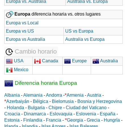
Europa vs. Australia
Australia vs. Europa
Europa
diferencia horaria vs. otros lugares
Europa vs Local
Europa vs US
US vs Europa
Europa vs Australia
Australia vs Europa
Cambio horario
USA
Canada
Europe
Australia
Mexico
Diferencia horaria Europa
*
Albania
-
Alemania
-
Andorra
-
Armenia
-
Austria
-
*
Azerbaiyán
-
Bélgica
-
Bielorrusia
-
Bosnia y Herzegovina
-
Holanda
-
Bulgaria
-
Chipre
-
Ciudad del Vaticano
-
Croacia
-
Dinamarca
-
Eslovaquia
-
Eslovenia
-
España
-
*
Estonia
-
Finlandia
-
Francia
-
Georgia
-
Grecia
-
Hungría
-
Irlanda
-
Islandia
-
Islas Azores
-
Islas Baleares