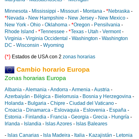
*
Minnesota
-
Mississippi
-
Missouri
-
Montana
-
Nebraska
-
*
Nevada
-
New Hampshire
-
New Jersey
-
New Mexico
-
*
New York
-
Ohio
-
Oklahoma
-
Oregon
-
Pensilvania
-
*
*
Rhode Island
-
Tennessee
-
Texas
-
Utah
-
Vermont
-
Virginia
-
Virginia Occidental
-
Washington
-
Washington
DC
-
Wisconsin
-
Wyoming
(*)
Estados de USA con 2
zonas horarias
Cambio horario Europa
Zonas horarias Europa
Albania
-
Alemania
-
Andorra
-
Armenia
-
Austria
-
Azerbaiyán
-
Bélgica
-
Bielorrusia
-
Bosnia y Herzegovina
-
Holanda
-
Bulgaria
-
Chipre
-
Ciudad del Vaticano
-
Croacia
-
Dinamarca
-
Eslovaquia
-
Eslovenia
-
España
-
Estonia
-
Finlandia
-
Francia
-
Georgia
-
Grecia
-
Hungría
-
Irlanda
-
Islandia
-
Islas Azores
-
Islas Baleares
-
Islas Canarias
-
Isla Madeira
-
Italia
-
Kazajistán
-
Letonia