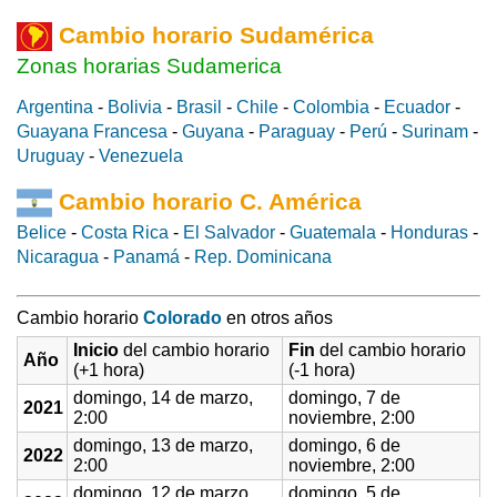
Cambio horario Sudamérica
Zonas horarias Sudamerica
Argentina
-
Bolivia
-
Brasil
-
Chile
-
Colombia
-
Ecuador
-
Guayana Francesa
-
Guyana
-
Paraguay
-
Perú
-
Surinam
-
Uruguay
-
Venezuela
Cambio horario C. América
Belice
-
Costa Rica
-
El Salvador
-
Guatemala
-
Honduras
-
Nicaragua
-
Panamá
-
Rep. Dominicana
Cambio horario
Colorado
en otros años
Inicio
del cambio horario
Fin
del cambio horario
Año
(+1 hora)
(-1 hora)
domingo, 14 de marzo,
domingo, 7 de
2021
2:00
noviembre, 2:00
domingo, 13 de marzo,
domingo, 6 de
2022
2:00
noviembre, 2:00
domingo, 12 de marzo,
domingo, 5 de