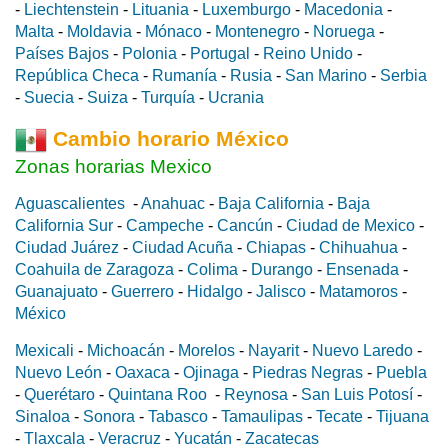
-
Liechtenstein
-
Lituania
-
Luxemburgo
-
Macedonia
-
Malta
-
Moldavia
-
Mónaco
-
Montenegro
-
Noruega
-
Países Bajos
-
Polonia
-
Portugal
-
Reino Unido
-
República Checa
-
Rumanía
-
Rusia
-
San Marino
-
Serbia
-
Suecia
-
Suiza
-
Turquía
-
Ucrania
Cambio horario México
Zonas horarias Mexico
Aguascalientes
-
Anahuac
-
Baja California
-
Baja
California Sur
-
Campeche
-
Cancún
-
Ciudad de Mexico
-
Ciudad Juárez
-
Ciudad Acuña
-
Chiapas
-
Chihuahua
-
Coahuila de Zaragoza
-
Colima
-
Durango
-
Ensenada
-
Guanajuato
-
Guerrero
-
Hidalgo
-
Jalisco
-
Matamoros
-
México
Mexicali
-
Michoacán
-
Morelos
-
Nayarit
-
Nuevo Laredo
-
Nuevo León
-
Oaxaca
-
Ojinaga
-
Piedras Negras
-
Puebla
-
Querétaro
-
Quintana Roo
-
Reynosa
-
San Luis Potosí
-
Sinaloa
-
Sonora
-
Tabasco
-
Tamaulipas
-
Tecate
-
Tijuana
-
Tlaxcala
-
Veracruz
-
Yucatán
-
Zacatecas