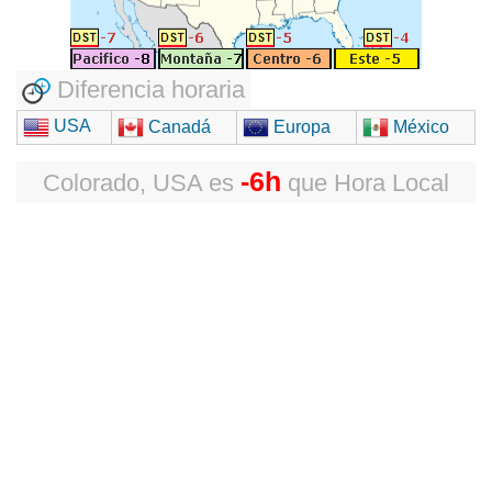
Diferencia horaria
USA
Canadá
Europa
México
-6h
Colorado, USA
es
que
Hora Local