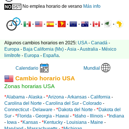
No emplea horario de verano
Más info
-
-
-
-
-
-
-
-
-
Algunos cambios horarios en 2025:
USA
-
Canadá
-
Europa
-
Baja California (Mx)
-
Asia
-
Australia
-
México
limítrofe
-
Europa
-
España
.
Mundial
Calendario
Cambio horario USA
Zonas horarias USA
*
*
Alabama
-
Alaska
-
Arizona
-
Arkansas
-
California
-
Carolina del Norte
-
Carolina del Sur
-
Colorado
-
*
*
Connecticut
-
Delaware
-
Dakota del Norte
-
Dakota del
*
*
*
Sur
-
Florida
-
Georgia
-
Hawai
-
Idaho
-
Illinois
-
Indiana
*
*
-
Iowa
-
Kansas
-
Kentucky
-
Louisiana
-
Maine
-
*
Maryland
-
Massachusetts
-
Michigan