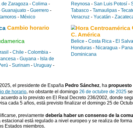
 de Zaragoza
-
Colima
-
Reynosa
-
San Luis Potosí
-
-
Guanajuato
-
Guerrero
-
Tabasco
-
Tamaulipas
-
Tecat
tamoros
-
México
Veracruz
-
Yucatán
-
Zacatec
Cambio horario
C. América
udamerica
Belice
-
Costa Rica
-
El Salv
Honduras
-
Nicaragua
-
Pan
rasil
-
Chile
-
Colombia
-
Dominicana
rancesa
-
Guyana
-
Isla de
Perú
-
Surinam
-
Uruguay
-
0/2025, el presidente de España
Pedro Sánchez
, ha
propuesto
o de horario
, no obstante el domingo
26 de octubre de 2025
se 
 acuerdo a lo previsto en El Real Decreto 236/2002, donde segú
visa cada 5 años, está previsto finalizar el domingo 25 de Octub
ificarse, previamente
debería haber un consenso de la com
estacional está regulado a nivel europeo y se realiza de forma 
los Estados miembros.