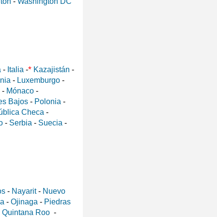
ton
-
Washington DC
*
a
-
Italia
-
Kazajistán
-
ania
-
Luxemburgo
-
-
Mónaco
-
es Bajos
-
Polonia
-
ública Checa
-
o
-
Serbia
-
Suecia
-
os
-
Nayarit
-
Nuevo
a
-
Ojinaga
-
Piedras
-
Quintana Roo
-