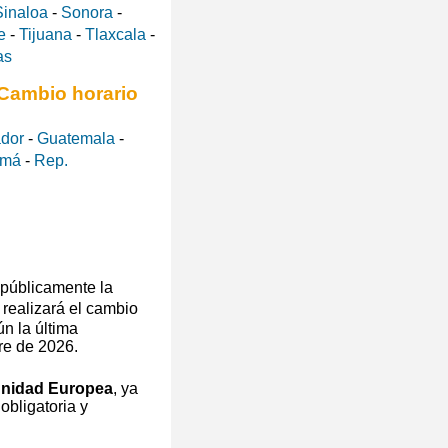
Sinaloa
-
Sonora
-
e
-
Tijuana
-
Tlaxcala
-
as
Cambio horario
ador
-
Guatemala
-
amá
-
Rep.
públicamente la
realizará el cambio
n la última
re de 2026.
unidad Europea
, ya
obligatoria y