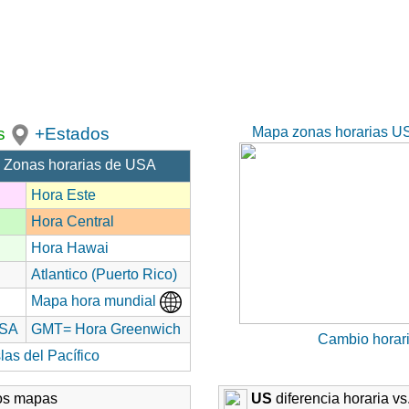
Mapa zonas horarias US
s
+Estados
 Zonas horarias de USA
Hora Este
Hora Central
Hora Hawai
Atlantico (Puerto Rico)
Mapa hora mundial
USA
GMT= Hora Greenwich
Cambio horar
las del Pacífico
ros mapas
US
diferencia horaria vs