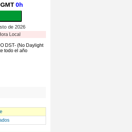
GMT
0h
sto de 2026
ora Local
NO DST- (No Daylight
e todo el año
e
ados