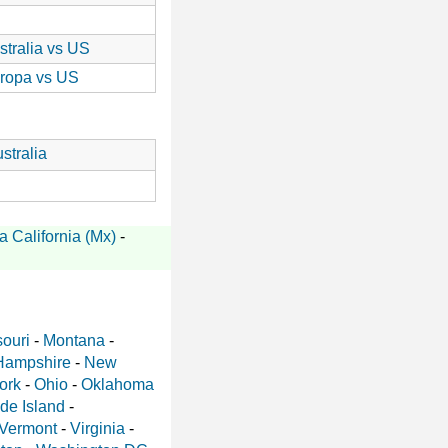
stralia vs US
ropa vs US
stralia
a California (Mx)
-
ouri
-
Montana
-
Hampshire
-
New
ork
-
Ohio
-
Oklahoma
de Island
-
Vermont
-
Virginia
-