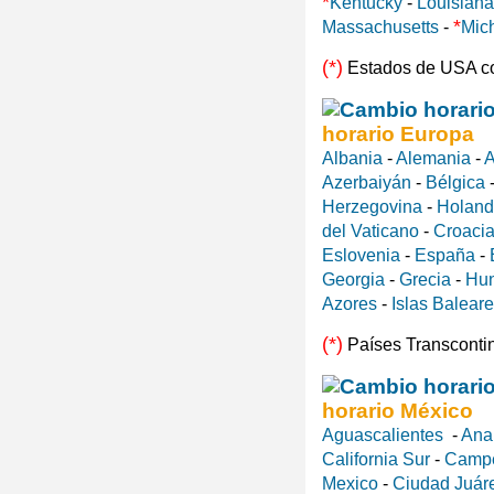
*
Kentucky
-
Louisiana
*
Massachusetts
-
Mic
(*)
Estados de USA c
horario Europa
Albania
-
Alemania
-
A
Azerbaiyán
-
Bélgica
Herzegovina
-
Holan
del Vaticano
-
Croaci
Eslovenia
-
España
-
Georgia
-
Grecia
-
Hun
Azores
-
Islas Balear
(*)
Países Transconti
horario México
Aguascalientes
-
Ana
California Sur
-
Camp
Mexico
-
Ciudad Juár