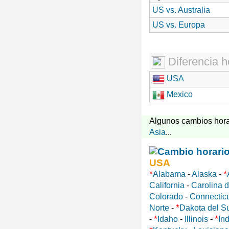
US vs. Australia
US vs. Europa
Diferencia h
USA
Mexico
Algunos cambios hora
Asia
...
USA
*
*
Alabama
-
Alaska
-
California
-
Carolina d
Colorado
-
Connectic
*
Norte
-
Dakota del S
*
*
-
Idaho
-
Illinois
-
In