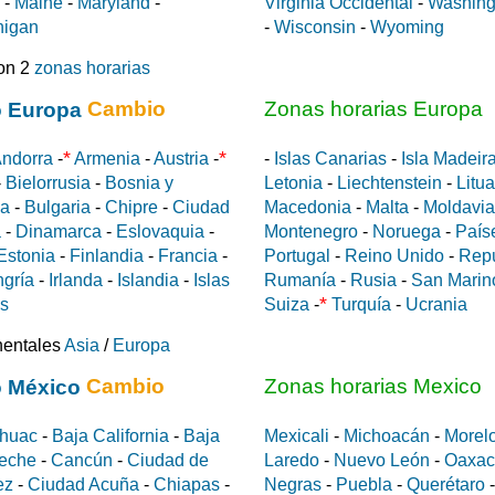
-
Maine
-
Maryland
-
Virginia Occidental
-
Washing
higan
-
Wisconsin
-
Wyoming
on 2
zonas horarias
Cambio
Zonas horarias Europa
*
*
ndorra
-
Armenia
-
Austria
-
-
Islas Canarias
-
Isla Madeir
-
Bielorrusia
-
Bosnia y
Letonia
-
Liechtenstein
-
Litu
da
-
Bulgaria
-
Chipre
-
Ciudad
Macedonia
-
Malta
-
Moldavia
a
-
Dinamarca
-
Eslovaquia
-
Montenegro
-
Noruega
-
País
Estonia
-
Finlandia
-
Francia
-
Portugal
-
Reino Unido
-
Rep
gría
-
Irlanda
-
Islandia
-
Islas
Rumanía
-
Rusia
-
San Marin
*
es
Suiza
-
Turquía
-
Ucrania
nentales
Asia
/
Europa
Cambio
Zonas horarias Mexico
huac
-
Baja California
-
Baja
Mexicali
-
Michoacán
-
Morel
eche
-
Cancún
-
Ciudad de
Laredo
-
Nuevo León
-
Oaxac
ez
-
Ciudad Acuña
-
Chiapas
-
Negras
-
Puebla
-
Querétaro