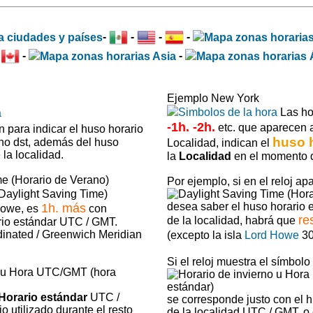
-
-
-
-
-
-
-
Ejemplo New York
Las h
-1h. -2h.
etc. que aparecen a
 para indicar el huso horario
huso 
 no dst, además del huso
Localidad, indican el
la localidad.
la
Localidad
en el momento d
Por ejemplo, si en el reloj ap
Daylight Saving Time)
desea saber el huso horario
1h. más
Howe, es
con
re
de la localidad, habrá que
rio estándar UTC / GMT.
dinated / Greenwich Meridian
(excepto la isla
Lord Howe
30
Si el reloj muestra el símbolo
Horario estándar
UTC /
se corresponde justo con el 
o utilizado durante el resto
de la localidad UTC / GMT, o e