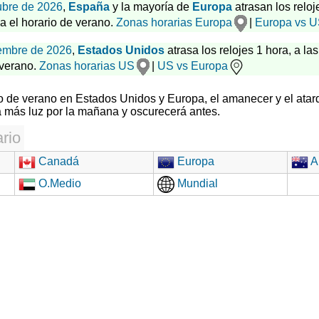
ubre de 2026
,
España
y la mayoría de
Europa
atrasan los reloj
za el horario de verano.
Zonas horarias Europa
|
Europa vs 
embre de 2026
,
Estados Unidos
atrasa los relojes 1 hora, a las
 verano.
Zonas horarias US
|
US vs Europa
rio de verano en Estados Unidos y Europa, el amanecer y el atar
 más luz por la mañana y oscurecerá antes.
rio
Canadá
Europa
Au
O.Medio
Mundial