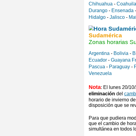
Chihuahua
-
Coahuila
Durango
-
Ensenada
Hidalgo
-
Jalisco
-
Ma
Sudamérica
Zonas horarias S
Argentina
-
Bolivia
-
B
Ecuador
-
Guayana F
Pascua
-
Paraguay
-
Venezuela
Nota
: El lunes 20/1
eliminación
del
cambi
horario de invierno
de
disposición que se re
Para que pudiera mod
que el cambio de hora 
simultánea en todos 