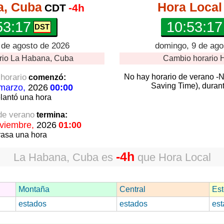
a, Cuba
Hora Local
CDT
-4h
53:18
10:53:18
 de agosto de 2026
domingo, 9 de ago
rio
La Habana, Cuba
Cambio horario
H
horario
No hay horario de verano -
comenzó:
Saving Time), durant
marzo,
2026
00:00
lantó
una hora
 de verano
termina:
viembre,
2026
01:00
rasa
una hora
-4h
La Habana, Cuba
es
que
Hora Local
Montaña
Central
Est
estados
estados
est