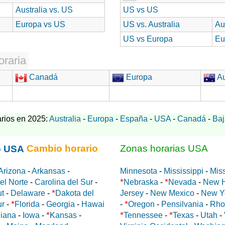
Australia vs. US
US vs US
Europa vs US
US vs. Australia
Au
US vs Europa
Eu
oraria
Canadá
Europa
Au
rios en 2025:
Australia
-
Europa
-
España
-
USA
-
Canadá
-
Baj
Cambio horario
Zonas horarias USA
Arizona
-
Arkansas
-
Minnesota
-
Mississippi
-
Miss
*
*
el Norte
-
Carolina del Sur
-
Nebraska
-
Nevada
-
New 
*
ut
-
Delaware
-
Dakota del
Jersey
-
New Mexico
-
New Y
*
*
ur
-
Florida
-
Georgia
-
Hawai
-
Oregon
-
Pensilvania
-
Rho
*
*
*
diana
-
Iowa
-
Kansas
-
Tennessee
-
Texas
-
Utah
-