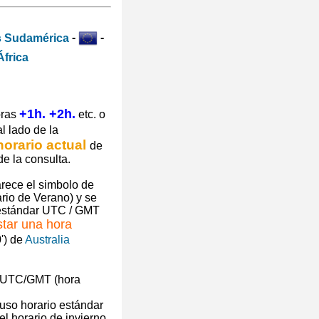
-
-
+1h. +2h.
oras
etc. o
l lado de la
horario actual
de
e la consulta.
arece el simbolo de
y se
 estándar UTC / GMT
star una hora
') de
Australia
huso horario estándar
l horario de invierno.