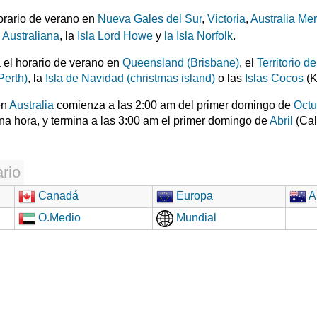
orario de verano en
Nueva Gales del Sur
,
Victoria
,
Australia Mer
l Australiana
, la
Isla Lord Howe
y
la Isla Norfolk
.
a el horario de verano en
Queensland (Brisbane)
, el
Territorio d
Perth)
, la
Isla de Navidad (christmas island)
o las
Islas Cocos
(K
en
Australia
comienza a las 2:00 am del primer domingo de
Octu
una hora, y termina a las 3:00 am el primer domingo de
Abril
(Cal
rio
Canadá
Europa
Au
O.Medio
Mundial