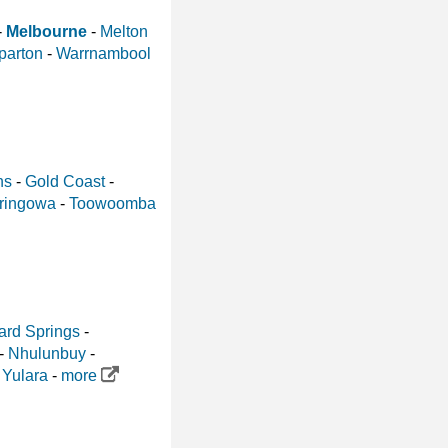
-
Melbourne
-
Melton
parton
-
Warrnambool
ns
-
Gold Coast
-
ringowa
-
Toowoomba
rd Springs
-
-
Nhulunbuy
-
-
Yulara
-
more