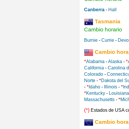
Canberra
-
Hall
Tasmania
Cambio horario
Burnie
-
Currie
-
Devo
Cambio hora
*
*
Alabama
-
Alaska
-
California
-
Carolina d
Colorado
-
Connectic
*
Norte
-
Dakota del S
*
*
-
Idaho
-
Illinois
-
In
*
Kentucky
-
Louisiana
*
Massachusetts
-
Mic
(*)
Estados de USA c
Cambio hora