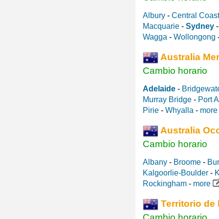
Albury
-
Central Coas
Macquarie
-
Sydney
Wagga
-
Wollongong
Australia Mer
Cambio horario
Adelaide
-
Bridgewat
Murray Bridge
-
Port 
Pirie
-
Whyalla
-
mor
Australia Occ
Cambio horario
Albany
-
Broome
-
Bu
Kalgoorlie-Boulder
-
K
Rockingham
-
more
Territorio de 
Cambio horario