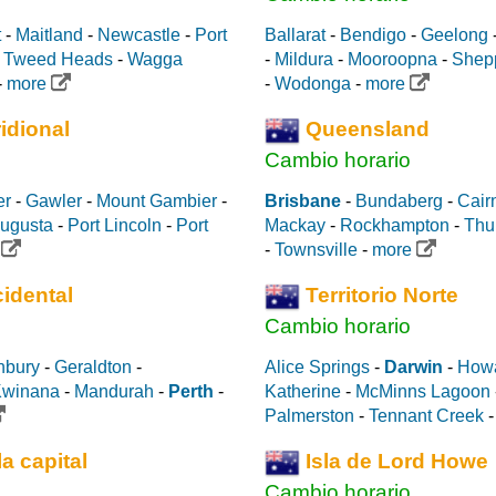
t
-
Maitland
-
Newcastle
-
Port
Ballarat
-
Bendigo
-
Geelong
-
Tweed Heads
-
Wagga
-
Mildura
-
Mooroopna
-
Shep
-
more
-
Wodonga
-
more
idional
Queensland
Cambio horario
er
-
Gawler
-
Mount Gambier
-
Brisbane
-
Bundaberg
-
Cair
Augusta
-
Port Lincoln
-
Port
Mackay
-
Rockhampton
-
Thu
e
-
Townsville
-
more
idental
Territorio Norte
Cambio horario
nbury
-
Geraldton
-
Alice Springs
-
Darwin
-
Howa
winana
-
Mandurah
-
Perth
-
Katherine
-
McMinns Lagoon
Palmerston
-
Tennant Creek
la capital
Isla de Lord Howe
Cambio horario