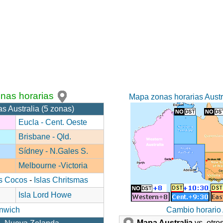
nas horarias
Mapa zonas horarias Austra
s Australia (5 zonas)
Eucla - Cent. Oeste
Brisbane - Qld.
Sídney - N.Gales S.
Melbourne -Victoria
as Cocos
-
Islas Chritsmas
Isla Lord Howe
nwich
Cambio horario 
Mapa Australia
vs. otr