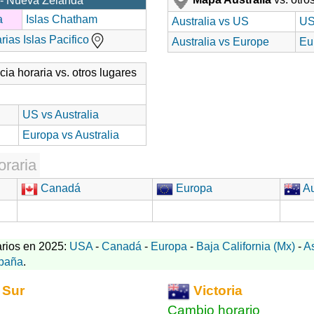
- Nueva Zelanda
a
Islas Chatham
Australia vs US
US
ias Islas Pacifico
Australia vs Europe
Eu
cia horaria vs. otros lugares
US vs Australia
Europa vs Australia
oraria
Canadá
Europa
Au
rios en 2025:
USA
-
Canadá
-
Europa
-
Baja California (Mx)
-
A
paña
.
 Sur
Victoria
Cambio horario