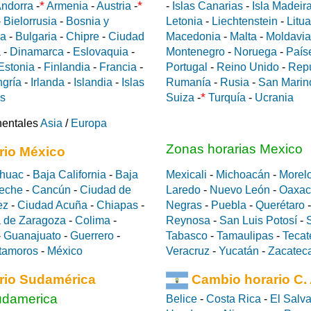
*
*
ndorra
-
Armenia
-
Austria
-
-
Islas Canarias
-
Isla Madeir
-
Bielorrusia
-
Bosnia y
Letonia
-
Liechtenstein
-
Litu
da
-
Bulgaria
-
Chipre
-
Ciudad
Macedonia
-
Malta
-
Moldavia
a
-
Dinamarca
-
Eslovaquia
-
Montenegro
-
Noruega
-
País
Estonia
-
Finlandia
-
Francia
-
Portugal
-
Reino Unido
-
Rep
gría
-
Irlanda
-
Islandia
-
Islas
Rumanía
-
Rusia
-
San Marin
*
es
Suiza
-
Turquía
-
Ucrania
nentales
Asia
/
Europa
Zonas horarias Mexico
rio México
huac
-
Baja California
-
Baja
Mexicali
-
Michoacán
-
Morel
eche
-
Cancún
-
Ciudad de
Laredo
-
Nuevo León
-
Oaxac
ez
-
Ciudad Acuña
-
Chiapas
-
Negras
-
Puebla
-
Querétaro
 de Zaragoza
-
Colima
-
Reynosa
-
San Luis Potosí
-
-
Guanajuato
-
Guerrero
-
Tabasco
-
Tamaulipas
-
Tecat
tamoros
-
México
Veracruz
-
Yucatán
-
Zacatec
rio Sudamérica
Cambio horario C.
udamerica
Belice
-
Costa Rica
-
El Salv