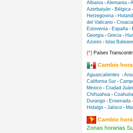
Albania
-
Alemania
-
A
Azerbaiyán
-
Bélgica
Herzegovina
-
Holan
del Vaticano
-
Croaci
Eslovenia
-
España
-
Georgia
-
Grecia
-
Hun
Azores
-
Islas Balear
(*)
Países Transconti
Cambio hora
Aguascalientes
-
Ana
California Sur
-
Camp
Mexico
-
Ciudad Juár
Chihuahua
-
Coahuila
Durango
-
Ensenada
Hidalgo
-
Jalisco
-
Ma
Cambio hora
Zonas horarias S