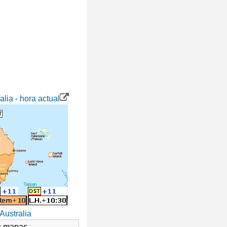
lia - hora actual
Australia
os mapas