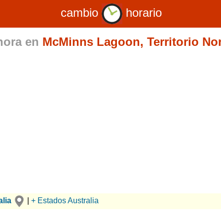
cambio
horario
hora en
McMinns Lagoon, Territorio Nort
lia
|
+ Estados Australia