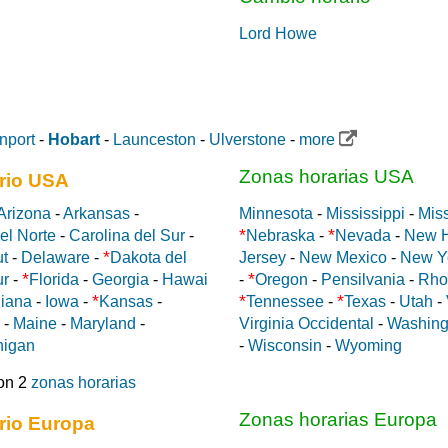
Lord Howe
nport
-
Hobart
-
Launceston
-
Ulverstone
-
more
Zonas horarias USA
rio USA
Arizona
-
Arkansas
-
Minnesota
-
Mississippi
-
Miss
*
*
el Norte
-
Carolina del Sur
-
Nebraska
-
Nevada
-
New 
*
ut
-
Delaware
-
Dakota del
Jersey
-
New Mexico
-
New Y
*
*
ur
-
Florida
-
Georgia
-
Hawai
-
Oregon
-
Pensilvania
-
Rho
*
*
*
diana
-
Iowa
-
Kansas
-
Tennessee
-
Texas
-
Utah
-
-
Maine
-
Maryland
-
Virginia Occidental
-
Washing
higan
-
Wisconsin
-
Wyoming
on 2
zonas horarias
Zonas horarias Europa
rio Europa