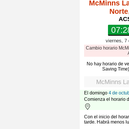
McMinns Lag
Norte
AC
07:2
viernes, 7
Cambio horario
McMi
No hay horario de v
Saving Time)
McMinns Lag
El domingo
4 de octu
Comienza el horario 
Con el inicio del hora
tarde. Habrá menos lu