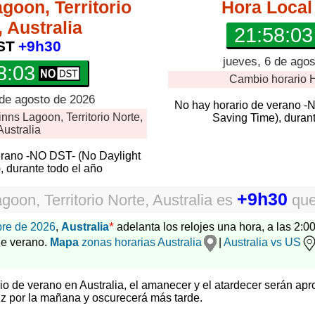
oon, Territorio
Hora Local
, Australia
21:58:04
ST
+9h30
jueves, 6 de ago
8:04
Cambio horario
H
 de agosto de 2026
No hay horario de verano -
nns Lagoon, Territorio Norte,
Saving Time), durant
Australia
erano -NO DST- (No Daylight
, durante todo el año
+9h30
oon, Territorio Norte, Australia
es
qu
*
bre de 2026
,
Australia
adelanta los relojes una hora, a las 2:00
de verano.
Mapa
zonas horarias Australia
|
Australia vs US
rio de verano en Australia, el amanecer y el atardecer serán ap
z por la mañana y oscurecerá más tarde.