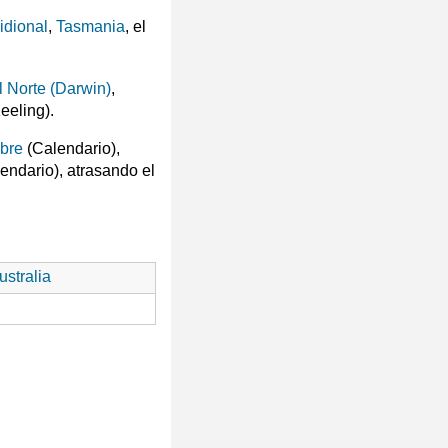
idional
,
Tasmania
, el
el Norte (Darwin)
,
eeling).
bre
(Calendario),
endario), atrasando el
stralia