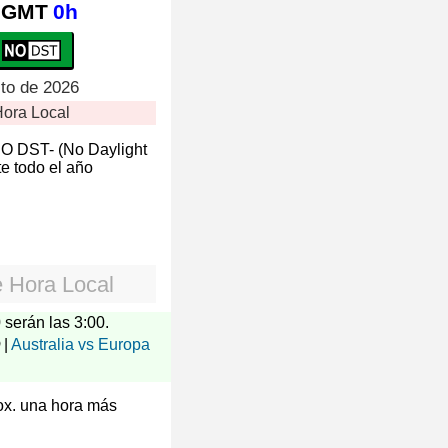
GMT
0h
sto de 2026
ora Local
NO DST- (No Daylight
e todo el año
e
Hora Local
 serán las 3:00.
|
Australia vs Europa
rox. una hora más