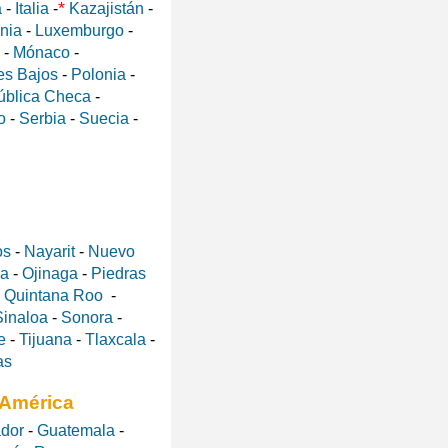
*
a
-
Italia
-
Kazajistán
-
ania
-
Luxemburgo
-
-
Mónaco
-
es Bajos
-
Polonia
-
ública Checa
-
o
-
Serbia
-
Suecia
-
os
-
Nayarit
-
Nuevo
a
-
Ojinaga
-
Piedras
-
Quintana Roo
-
Sinaloa
-
Sonora
-
e
-
Tijuana
-
Tlaxcala
-
as
 América
ador
-
Guatemala
-