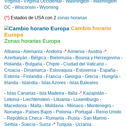
Virginia
-
Virginia Occidental
-
Washington
-
Washington
DC
-
Wisconsin
-
Wyoming
(*)
Estados de USA con 2
zonas horarias
Cambio horario
Europa
Zonas horarias Europa
*
*
Albania
-
Alemania
-
Andorra
-
Armenia
-
Austria
-
Azerbaiyán
-
Bélgica
-
Bielorrusia
-
Bosnia y Herzegovina
-
Holanda
-
Bulgaria
-
Chipre
-
Ciudad del Vaticano
-
Croacia
-
Dinamarca
-
Eslovaquia
-
Eslovenia
-
España
-
Estonia
-
Finlandia
-
Francia
-
Georgia
-
Grecia
-
Hungría
-
Irlanda
-
Islandia
-
Islas Azores
-
Islas Baleares
*
-
Islas Canarias
-
Isla Madeira
-
Italia
-
Kazajistán
-
Letonia
-
Liechtenstein
-
Lituania
-
Luxemburgo
-
Macedonia
-
Malta
-
Moldavia
-
Mónaco
-
Montenegro
-
Noruega
-
Países Bajos
-
Polonia
-
Portugal
-
Reino Unido
-
República Checa
-
Rumanía
-
Rusia
-
San Marino
-
*
Serbia
-
Suecia
-
Suiza
-
Turquía
-
Ucrania