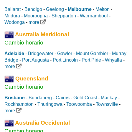
Ballarat
-
Bendigo
-
Geelong
-
Melbourne
-
Melton
-
Mildura
-
Mooroopna
-
Shepparton
-
Warrnambool
-
Wodonga
-
more
Australia Meridional
Cambio horario
Adelaide
-
Bridgewater
-
Gawler
-
Mount Gambier
-
Murray
Bridge
-
Port Augusta
-
Port Lincoln
-
Port Pirie
-
Whyalla
-
more
Queensland
Cambio horario
Brisbane
-
Bundaberg
-
Cairns
-
Gold Coast
-
Mackay
-
Rockhampton
-
Thuringowa
-
Toowoomba
-
Townsville
-
more
Australia Occidental
Cambio horario