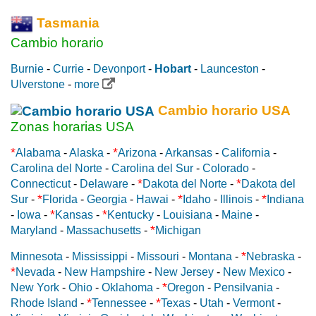
Tasmania
Cambio horario
Burnie
-
Currie
-
Devonport
-
Hobart
-
Launceston
-
Ulverstone
-
more
Cambio horario USA
Zonas horarias USA
*
*
Alabama
-
Alaska
-
Arizona
-
Arkansas
-
California
-
Carolina del Norte
-
Carolina del Sur
-
Colorado
-
*
*
Connecticut
-
Delaware
-
Dakota del Norte
-
Dakota del
*
*
*
Sur
-
Florida
-
Georgia
-
Hawai
-
Idaho
-
Illinois
-
Indiana
*
*
-
Iowa
-
Kansas
-
Kentucky
-
Louisiana
-
Maine
-
*
Maryland
-
Massachusetts
-
Michigan
*
Minnesota
-
Mississippi
-
Missouri
-
Montana
-
Nebraska
-
*
Nevada
-
New Hampshire
-
New Jersey
-
New Mexico
-
*
New York
-
Ohio
-
Oklahoma
-
Oregon
-
Pensilvania
-
*
*
Rhode Island
-
Tennessee
-
Texas
-
Utah
-
Vermont
-