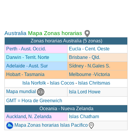
Australia
Mapa Zonas horarias
Zonas horarias Australia (5 zonas)
Perth - Aust. Occid.
Eucla - Cent. Oeste
Darwin - Territ. Norte
Brisbane - Qld.
Adelaide - Aust. Sur
Sídney - N.Gales S.
Hobart - Tasmania
Melbourne -Victoria
Isla Norfolk
-
Islas Cocos
-
Islas Chritsmas
Mapa mundial
Isla Lord Howe
GMT = Hora de Greenwich
Oceania - Nueva Zelanda
Auckland
,
N. Zelanda
Islas Chatham
Mapa Zonas horarias Islas Pacifico