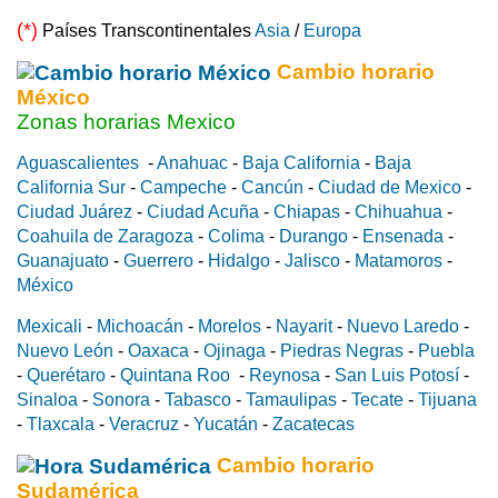
(*)
Países Transcontinentales
Asia
/
Europa
Cambio horario
México
Zonas horarias Mexico
Aguascalientes
-
Anahuac
-
Baja California
-
Baja
California Sur
-
Campeche
-
Cancún
-
Ciudad de Mexico
-
Ciudad Juárez
-
Ciudad Acuña
-
Chiapas
-
Chihuahua
-
Coahuila de Zaragoza
-
Colima
-
Durango
-
Ensenada
-
Guanajuato
-
Guerrero
-
Hidalgo
-
Jalisco
-
Matamoros
-
México
Mexicali
-
Michoacán
-
Morelos
-
Nayarit
-
Nuevo Laredo
-
Nuevo León
-
Oaxaca
-
Ojinaga
-
Piedras Negras
-
Puebla
-
Querétaro
-
Quintana Roo
-
Reynosa
-
San Luis Potosí
-
Sinaloa
-
Sonora
-
Tabasco
-
Tamaulipas
-
Tecate
-
Tijuana
-
Tlaxcala
-
Veracruz
-
Yucatán
-
Zacatecas
Cambio horario
Sudamérica