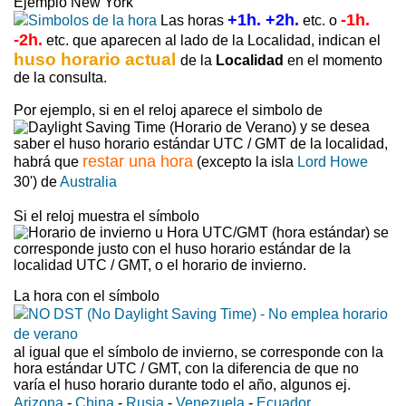
Ejemplo New York
+1h. +2h.
-1h.
Las horas
etc. o
-2h.
etc. que aparecen al lado de la Localidad, indican el
huso horario actual
de la
Localidad
en el momento
de la consulta.
Por ejemplo, si en el reloj aparece el simbolo de
y se desea
saber el huso horario estándar UTC / GMT de la localidad,
restar una hora
habrá que
(excepto la isla
Lord Howe
30') de
Australia
Si el reloj muestra el símbolo
se
corresponde justo con el huso horario estándar de la
localidad UTC / GMT, o el horario de invierno.
La hora con el símbolo
al igual que el símbolo de invierno, se corresponde con la
hora estándar UTC / GMT, con la diferencia de que no
varía el huso horario durante todo el año, algunos ej.
Arizona
-
China
-
Rusia
-
Venezuela
-
Ecuador
...