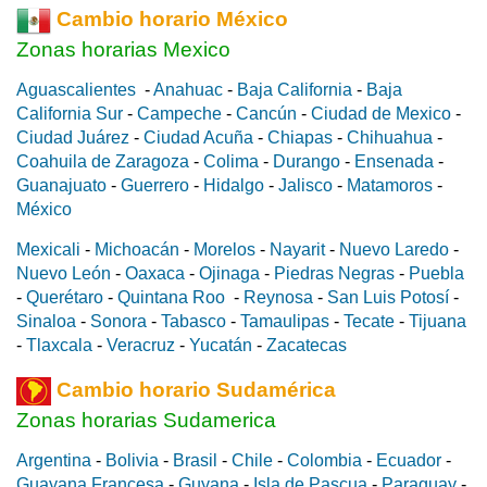
Cambio horario México
Zonas horarias Mexico
Aguascalientes
-
Anahuac
-
Baja California
-
Baja
California Sur
-
Campeche
-
Cancún
-
Ciudad de Mexico
-
Ciudad Juárez
-
Ciudad Acuña
-
Chiapas
-
Chihuahua
-
Coahuila de Zaragoza
-
Colima
-
Durango
-
Ensenada
-
Guanajuato
-
Guerrero
-
Hidalgo
-
Jalisco
-
Matamoros
-
México
Mexicali
-
Michoacán
-
Morelos
-
Nayarit
-
Nuevo Laredo
-
Nuevo León
-
Oaxaca
-
Ojinaga
-
Piedras Negras
-
Puebla
-
Querétaro
-
Quintana Roo
-
Reynosa
-
San Luis Potosí
-
Sinaloa
-
Sonora
-
Tabasco
-
Tamaulipas
-
Tecate
-
Tijuana
-
Tlaxcala
-
Veracruz
-
Yucatán
-
Zacatecas
Cambio horario Sudamérica
Zonas horarias Sudamerica
Argentina
-
Bolivia
-
Brasil
-
Chile
-
Colombia
-
Ecuador
-
Guayana Francesa
-
Guyana
-
Isla de Pascua
-
Paraguay
-