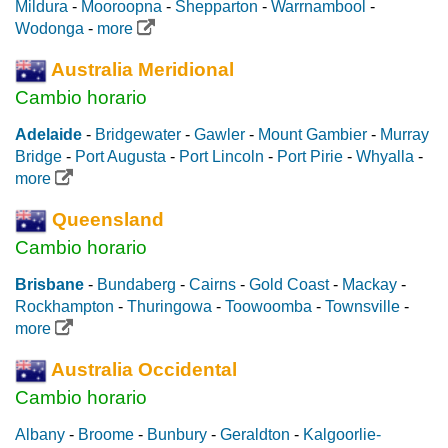
Mildura
-
Mooroopna
-
Shepparton
-
Warrnambool
-
Wodonga
-
more
Australia Meridional
Cambio horario
Adelaide
-
Bridgewater
-
Gawler
-
Mount Gambier
-
Murray
Bridge
-
Port Augusta
-
Port Lincoln
-
Port Pirie
-
Whyalla
-
more
Queensland
Cambio horario
Brisbane
-
Bundaberg
-
Cairns
-
Gold Coast
-
Mackay
-
Rockhampton
-
Thuringowa
-
Toowoomba
-
Townsville
-
more
Australia Occidental
Cambio horario
Albany
-
Broome
-
Bunbury
-
Geraldton
-
Kalgoorlie-