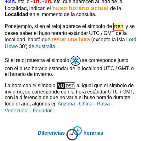
+2h.
-1h. -2h.
etc. o
etc. que aparecen al lado de la
huso horario actual
Localidad, indican el
de la
Localidad
en el momento de la consulta.
Por ejemplo, si en el reloj aparece el simbolo de
y se
desea saber el huso horario estándar UTC / GMT de la
restar una hora
localidad, habrá que
(excepto la isla
Lord
Howe
30') de
Australia
Si el reloj muestra el símbolo
se corresponde justo
con el huso horario estándar de la localidad UTC / GMT, o
el horario de invierno.
La hora con el símbolo
al igual que el símbolo de
invierno, se corresponde con la hora estándar UTC / GMT,
con la diferencia de que no varía el huso horario durante
todo el año, algunos ej.
Arizona
-
China
-
Rusia
-
Venezuela
-
Ecuador
...
Diferencias
horarias