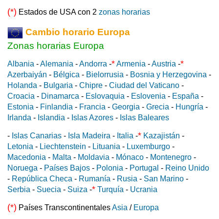
(*)
Estados de USA con 2
zonas horarias
Cambio horario Europa
Zonas horarias Europa
*
*
Albania
-
Alemania
-
Andorra
-
Armenia
-
Austria
-
Azerbaiyán
-
Bélgica
-
Bielorrusia
-
Bosnia y Herzegovina
-
Holanda
-
Bulgaria
-
Chipre
-
Ciudad del Vaticano
-
Croacia
-
Dinamarca
-
Eslovaquia
-
Eslovenia
-
España
-
Estonia
-
Finlandia
-
Francia
-
Georgia
-
Grecia
-
Hungría
-
Irlanda
-
Islandia
-
Islas Azores
-
Islas Baleares
*
-
Islas Canarias
-
Isla Madeira
-
Italia
-
Kazajistán
-
Letonia
-
Liechtenstein
-
Lituania
-
Luxemburgo
-
Macedonia
-
Malta
-
Moldavia
-
Mónaco
-
Montenegro
-
Noruega
-
Países Bajos
-
Polonia
-
Portugal
-
Reino Unido
-
República Checa
-
Rumanía
-
Rusia
-
San Marino
-
*
Serbia
-
Suecia
-
Suiza
-
Turquía
-
Ucrania
(*)
Países Transcontinentales
Asia
/
Europa