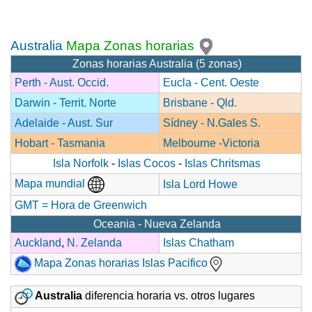
Australia
Mapa Zonas horarias
Zonas horarias Australia (5 zonas)
Perth - Aust. Occid.
Eucla - Cent. Oeste
Darwin - Territ. Norte
Brisbane - Qld.
Adelaide - Aust. Sur
Sídney - N.Gales S.
Hobart - Tasmania
Melbourne -Victoria
Isla Norfolk
-
Islas Cocos
-
Islas Chritsmas
Mapa mundial
Isla Lord Howe
GMT = Hora de Greenwich
Oceania - Nueva Zelanda
Auckland
,
N. Zelanda
Islas Chatham
Mapa Zonas horarias Islas Pacifico
Australia
diferencia horaria vs. otros lugares