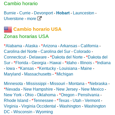
Cambio horario
Burnie
-
Currie
-
Devonport
-
Hobart
-
Launceston
-
Ulverstone
-
more
Cambio horario USA
Zonas horarias USA
*
*
Alabama
-
Alaska
-
Arizona
-
Arkansas
-
California
-
Carolina del Norte
-
Carolina del Sur
-
Colorado
-
*
*
Connecticut
-
Delaware
-
Dakota del Norte
-
Dakota del
*
*
*
Sur
-
Florida
-
Georgia
-
Hawai
-
Idaho
-
Illinois
-
Indiana
*
*
-
Iowa
-
Kansas
-
Kentucky
-
Louisiana
-
Maine
-
*
Maryland
-
Massachusetts
-
Michigan
*
Minnesota
-
Mississippi
-
Missouri
-
Montana
-
Nebraska
-
*
Nevada
-
New Hampshire
-
New Jersey
-
New Mexico
-
*
New York
-
Ohio
-
Oklahoma
-
Oregon
-
Pensilvania
-
*
*
Rhode Island
-
Tennessee
-
Texas
-
Utah
-
Vermont
-
Virginia
-
Virginia Occidental
-
Washington
-
Washington
DC
-
Wisconsin
-
Wyoming