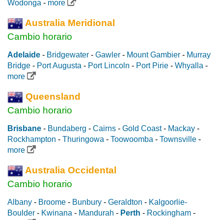
Wodonga
-
more
Australia Meridional
Cambio horario
Adelaide
-
Bridgewater
-
Gawler
-
Mount Gambier
-
Murray
Bridge
-
Port Augusta
-
Port Lincoln
-
Port Pirie
-
Whyalla
-
more
Queensland
Cambio horario
Brisbane
-
Bundaberg
-
Cairns
-
Gold Coast
-
Mackay
-
Rockhampton
-
Thuringowa
-
Toowoomba
-
Townsville
-
more
Australia Occidental
Cambio horario
Albany
-
Broome
-
Bunbury
-
Geraldton
-
Kalgoorlie-
Boulder
-
Kwinana
-
Mandurah
-
Perth
-
Rockingham
-