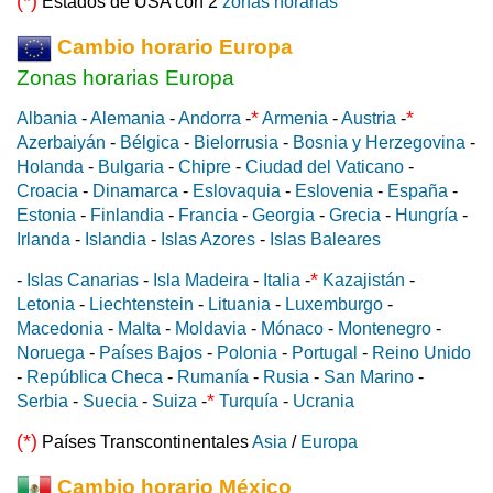
(*)
Estados de USA con 2
zonas horarias
Cambio horario Europa
Zonas horarias Europa
*
*
Albania
-
Alemania
-
Andorra
-
Armenia
-
Austria
-
Azerbaiyán
-
Bélgica
-
Bielorrusia
-
Bosnia y Herzegovina
-
Holanda
-
Bulgaria
-
Chipre
-
Ciudad del Vaticano
-
Croacia
-
Dinamarca
-
Eslovaquia
-
Eslovenia
-
España
-
Estonia
-
Finlandia
-
Francia
-
Georgia
-
Grecia
-
Hungría
-
Irlanda
-
Islandia
-
Islas Azores
-
Islas Baleares
*
-
Islas Canarias
-
Isla Madeira
-
Italia
-
Kazajistán
-
Letonia
-
Liechtenstein
-
Lituania
-
Luxemburgo
-
Macedonia
-
Malta
-
Moldavia
-
Mónaco
-
Montenegro
-
Noruega
-
Países Bajos
-
Polonia
-
Portugal
-
Reino Unido
-
República Checa
-
Rumanía
-
Rusia
-
San Marino
-
*
Serbia
-
Suecia
-
Suiza
-
Turquía
-
Ucrania
(*)
Países Transcontinentales
Asia
/
Europa
Cambio horario México