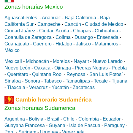
Zonas horarias Mexico
Aguascalientes
-
Anahuac
-
Baja California
-
Baja
California Sur
-
Campeche
-
Cancún
-
Ciudad de Mexico
-
Ciudad Juárez
-
Ciudad Acuña
-
Chiapas
-
Chihuahua
-
Coahuila de Zaragoza
-
Colima
-
Durango
-
Ensenada
-
Guanajuato
-
Guerrero
-
Hidalgo
-
Jalisco
-
Matamoros
-
México
Mexicali
-
Michoacán
-
Morelos
-
Nayarit
-
Nuevo Laredo
-
Nuevo León
-
Oaxaca
-
Ojinaga
-
Piedras Negras
-
Puebla
-
Querétaro
-
Quintana Roo
-
Reynosa
-
San Luis Potosí
-
Sinaloa
-
Sonora
-
Tabasco
-
Tamaulipas
-
Tecate
-
Tijuana
-
Tlaxcala
-
Veracruz
-
Yucatán
-
Zacatecas
Cambio horario Sudamérica
Zonas horarias Sudamerica
Argentina
-
Bolivia
-
Brasil
-
Chile
-
Colombia
-
Ecuador
-
Guayana Francesa
-
Guyana
-
Isla de Pascua
-
Paraguay
-
Perú
-
Surinam
-
Uruguay
-
Venezuela