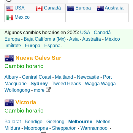
USA
Canadá
Europa
Australia
Mexico
Algunos cambios horarios en 2025:
USA
-
Canadá
-
Europa
-
Baja California (Mx)
-
Asia
-
Australia
-
México
limítrofe
-
Europa
-
España
.
Nueva Gales Sur
Cambio horario
Albury
-
Central Coast
-
Maitland
-
Newcastle
-
Port
Macquarie
-
Sydney
-
Tweed Heads
-
Wagga Wagga
-
Wollongong
-
more
Victoria
Cambio horario
Ballarat
-
Bendigo
-
Geelong
-
Melbourne
-
Melton
-
Mildura
-
Mooroopna
-
Shepparton
-
Warrnambool
-