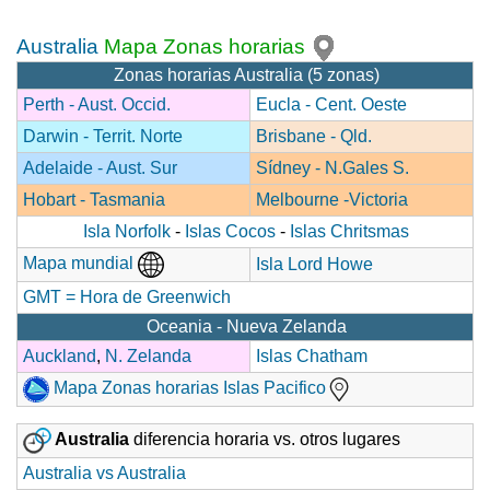
Australia
Mapa Zonas horarias
Zonas horarias Australia (5 zonas)
Perth - Aust. Occid.
Eucla - Cent. Oeste
Darwin - Territ. Norte
Brisbane - Qld.
Adelaide - Aust. Sur
Sídney - N.Gales S.
Hobart - Tasmania
Melbourne -Victoria
Isla Norfolk
-
Islas Cocos
-
Islas Chritsmas
Mapa mundial
Isla Lord Howe
GMT = Hora de Greenwich
Oceania - Nueva Zelanda
Auckland
,
N. Zelanda
Islas Chatham
Mapa Zonas horarias Islas Pacifico
Australia
diferencia horaria vs. otros lugares
Australia vs Australia