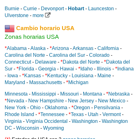
Burnie
-
Currie
-
Devonport
-
Hobart
-
Launceston
-
Ulverstone
-
more
Cambio horario USA
Zonas horarias USA
*
*
Alabama
-
Alaska
-
Arizona
-
Arkansas
-
California
-
Carolina del Norte
-
Carolina del Sur
-
Colorado
-
*
*
Connecticut
-
Delaware
-
Dakota del Norte
-
Dakota del
*
*
*
Sur
-
Florida
-
Georgia
-
Hawai
-
Idaho
-
Illinois
-
Indiana
*
*
-
Iowa
-
Kansas
-
Kentucky
-
Louisiana
-
Maine
-
*
Maryland
-
Massachusetts
-
Michigan
*
Minnesota
-
Mississippi
-
Missouri
-
Montana
-
Nebraska
-
*
Nevada
-
New Hampshire
-
New Jersey
-
New Mexico
-
*
New York
-
Ohio
-
Oklahoma
-
Oregon
-
Pensilvania
-
*
*
Rhode Island
-
Tennessee
-
Texas
-
Utah
-
Vermont
-
Virginia
-
Virginia Occidental
-
Washington
-
Washington
DC
-
Wisconsin
-
Wyoming