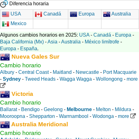
Diferencia horaria
USA
Canadá
Europa
Australia
Mexico
Algunos cambios horarios en 2025:
USA
-
Canadá
-
Europa
-
Baja California (Mx)
-
Asia
-
Australia
-
México limítrofe
-
Europa
-
España
.
Nueva Gales Sur
Cambio horario
Albury
-
Central Coast
-
Maitland
-
Newcastle
-
Port Macquarie
-
Sydney
-
Tweed Heads
-
Wagga Wagga
-
Wollongong
-
more
Victoria
Cambio horario
Ballarat
-
Bendigo
-
Geelong
-
Melbourne
-
Melton
-
Mildura
-
Mooroopna
-
Shepparton
-
Warrnambool
-
Wodonga
-
more
Australia Meridional
Cambio horario