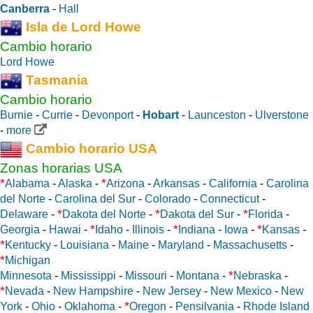
Canberra
-
Hall
Isla de Lord Howe
Cambio horario
Lord Howe
Tasmania
Cambio horario
Burnie
-
Currie
-
Devonport
-
Hobart
-
Launceston
-
Ulverstone
-
more
Cambio horario USA
Zonas horarias USA
*
*
Alabama
-
Alaska
-
Arizona
-
Arkansas
-
California
-
Carolina
del Norte
-
Carolina del Sur
-
Colorado
-
Connecticut
-
*
*
*
Delaware
-
Dakota del Norte
-
Dakota del Sur
-
Florida
-
*
*
*
Georgia
-
Hawai
-
Idaho
-
Illinois
-
Indiana
-
Iowa
-
Kansas
-
*
Kentucky
-
Louisiana
-
Maine
-
Maryland
-
Massachusetts
-
*
Michigan
*
Minnesota
-
Mississippi
-
Missouri
-
Montana
-
Nebraska
-
*
Nevada
-
New Hampshire
-
New Jersey
-
New Mexico
-
New
*
York
-
Ohio
-
Oklahoma
-
Oregon
-
Pensilvania
-
Rhode Island