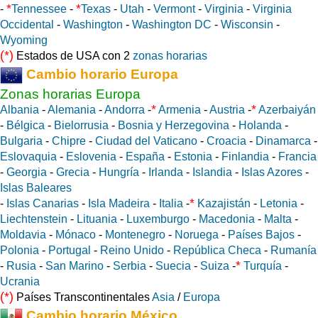
*
*
-
Tennessee
-
Texas
-
Utah
-
Vermont
-
Virginia
-
Virginia
Occidental
-
Washington
-
Washington DC
-
Wisconsin
-
Wyoming
(*)
Estados de USA con 2
zonas horarias
Cambio horario Europa
Zonas horarias Europa
*
*
Albania
-
Alemania
-
Andorra
-
Armenia
-
Austria
-
Azerbaiyán
-
Bélgica
-
Bielorrusia
-
Bosnia y Herzegovina
-
Holanda
-
Bulgaria
-
Chipre
-
Ciudad del Vaticano
-
Croacia
-
Dinamarca
-
Eslovaquia
-
Eslovenia
-
España
-
Estonia
-
Finlandia
-
Francia
-
Georgia
-
Grecia
-
Hungría
-
Irlanda
-
Islandia
-
Islas Azores
-
Islas Baleares
*
-
Islas Canarias
-
Isla Madeira
-
Italia
-
Kazajistán
-
Letonia
-
Liechtenstein
-
Lituania
-
Luxemburgo
-
Macedonia
-
Malta
-
Moldavia
-
Mónaco
-
Montenegro
-
Noruega
-
Países Bajos
-
Polonia
-
Portugal
-
Reino Unido
-
República Checa
-
Rumanía
*
-
Rusia
-
San Marino
-
Serbia
-
Suecia
-
Suiza
-
Turquía
-
Ucrania
(*)
Países Transcontinentales
Asia
/
Europa
Cambio horario México