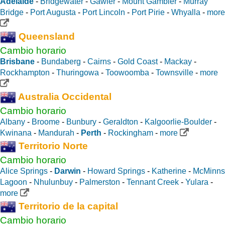
Adelaide
-
Bridgewater
-
Gawler
-
Mount Gambier
-
Murray
Bridge
-
Port Augusta
-
Port Lincoln
-
Port Pirie
-
Whyalla
-
more
Queensland
Cambio horario
Brisbane
-
Bundaberg
-
Cairns
-
Gold Coast
-
Mackay
-
Rockhampton
-
Thuringowa
-
Toowoomba
-
Townsville
-
more
Australia Occidental
Cambio horario
Albany
-
Broome
-
Bunbury
-
Geraldton
-
Kalgoorlie-Boulder
-
Kwinana
-
Mandurah
-
Perth
-
Rockingham
-
more
Territorio Norte
Cambio horario
Alice Springs
-
Darwin
-
Howard Springs
-
Katherine
-
McMinns
Lagoon
-
Nhulunbuy
-
Palmerston
-
Tennant Creek
-
Yulara
-
more
Territorio de la capital
Cambio horario