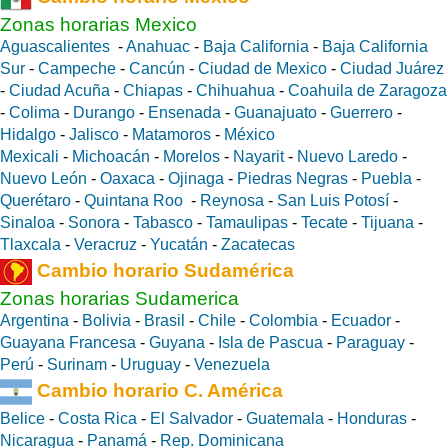
Zonas horarias Mexico
Aguascalientes
-
Anahuac
-
Baja California
-
Baja California
Sur
-
Campeche
-
Cancún
-
Ciudad de Mexico
-
Ciudad Juárez
-
Ciudad Acuña
-
Chiapas
-
Chihuahua
-
Coahuila de Zaragoza
-
Colima
-
Durango
-
Ensenada
-
Guanajuato
-
Guerrero
-
Hidalgo
-
Jalisco
-
Matamoros
-
México
Mexicali
-
Michoacán
-
Morelos
-
Nayarit
-
Nuevo Laredo
-
Nuevo León
-
Oaxaca
-
Ojinaga
-
Piedras Negras
-
Puebla
-
Querétaro
-
Quintana Roo
-
Reynosa
-
San Luis Potosí
-
Sinaloa
-
Sonora
-
Tabasco
-
Tamaulipas
-
Tecate
-
Tijuana
-
Tlaxcala
-
Veracruz
-
Yucatán
-
Zacatecas
Cambio horario Sudamérica
Zonas horarias Sudamerica
Argentina
-
Bolivia
-
Brasil
-
Chile
-
Colombia
-
Ecuador
-
Guayana Francesa
-
Guyana
-
Isla de Pascua
-
Paraguay
-
Perú
-
Surinam
-
Uruguay
-
Venezuela
Cambio horario C. América
Belice
-
Costa Rica
-
El Salvador
-
Guatemala
-
Honduras
-
Nicaragua
-
Panamá
-
Rep. Dominicana