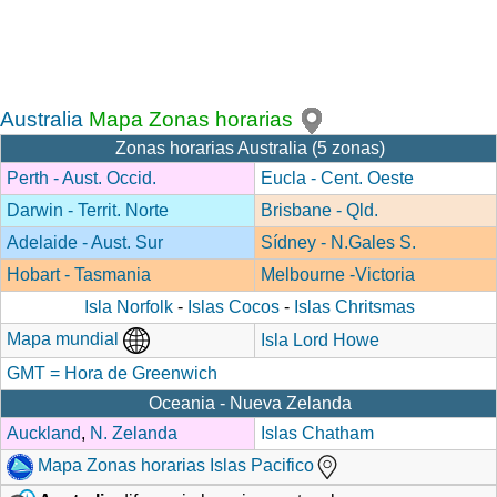
Australia
Mapa Zonas horarias
Zonas horarias Australia (5 zonas)
Perth - Aust. Occid.
Eucla - Cent. Oeste
Darwin - Territ. Norte
Brisbane - Qld.
Adelaide - Aust. Sur
Sídney - N.Gales S.
Hobart - Tasmania
Melbourne -Victoria
Isla Norfolk
-
Islas Cocos
-
Islas Chritsmas
Mapa mundial
Isla Lord Howe
GMT = Hora de Greenwich
Oceania - Nueva Zelanda
Auckland
,
N. Zelanda
Islas Chatham
Mapa Zonas horarias Islas Pacifico