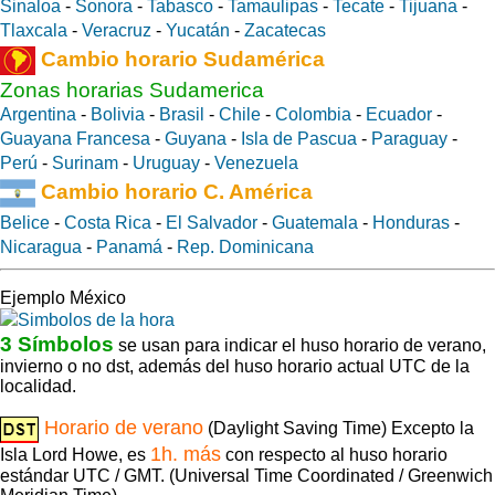
Sinaloa
-
Sonora
-
Tabasco
-
Tamaulipas
-
Tecate
-
Tijuana
-
Tlaxcala
-
Veracruz
-
Yucatán
-
Zacatecas
Cambio horario Sudamérica
Zonas horarias Sudamerica
Argentina
-
Bolivia
-
Brasil
-
Chile
-
Colombia
-
Ecuador
-
Guayana Francesa
-
Guyana
-
Isla de Pascua
-
Paraguay
-
Perú
-
Surinam
-
Uruguay
-
Venezuela
Cambio horario C. América
Belice
-
Costa Rica
-
El Salvador
-
Guatemala
-
Honduras
-
Nicaragua
-
Panamá
-
Rep. Dominicana
Ejemplo México
3 Símbolos
se usan para indicar el huso horario de verano,
invierno o no dst, además del huso horario actual UTC de la
localidad.
Horario de verano
(Daylight Saving Time) Excepto la
1h. más
Isla Lord Howe, es
con respecto al huso horario
estándar UTC / GMT. (Universal Time Coordinated / Greenwich