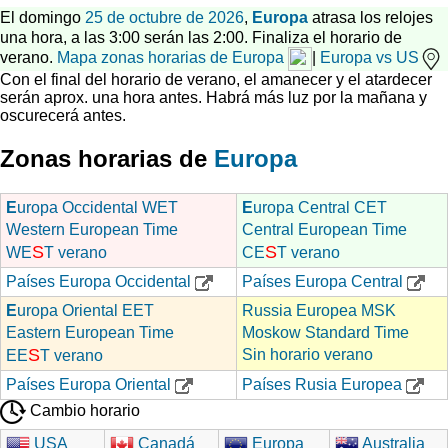
El domingo
25 de octubre de 2026
,
Europa
atrasa los relojes
una hora, a las 3:00 serán las 2:00. Finaliza el horario de
verano.
Mapa zonas horarias de Europa
|
Europa vs US
Con el final del horario de verano, el amanecer y el atardecer
serán aprox. una hora antes. Habrá más luz por la mañana y
oscurecerá antes.
Zonas horarias de
Europa
E
uropa Occidental WET
E
uropa Central CET
Western European Time
Central European Time
S
S
WE
T verano
CE
T verano
Países Europa Occidental
Países Europa Central
E
uropa Oriental EET
Russia Europea MSK
Eastern European Time
Moskow Standard Time
S
Sin horario verano
EE
T verano
Países Europa Oriental
Países Rusia Europea
Cambio horario
USA
Canadá
Europa
Australia