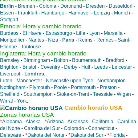
Berlín
-
Bremen
-
Colonia
-
Dortmund
-
Dresden
-
Dusseldorf
-
Essen
-
Frankfurt
-
Hamburgo
-
Hannover
-
Leipzig
-
Munich
-
Stuttgart
.
Francia: Hora y cambio horario
Burdeos
-
El Havre
-
Estrasburgo
-
Lille
-
Lyon
-
Marsella
-
Montpellier
-
Nantes
-
Niza
-
Paris
-
Reims
-
Rennes
-
Saint-
Etienne
-
Toulouse
.
Inglaterra: Hora y cambio horario
Barnsley
-
Birmingham
-
Bolton
-
Bournemouth
-
Bradford
-
Brighton
-
Bristol
-
Coventry
-
Derby
-
Hull
-
Leeds
-
Leicester
-
Liverpool
-
Londres
.
Luton
-
Manchester
-
Newcastle upon Tyne
-
Northampton
-
Nottingham
-
Plymouth
-
Poole
-
Portsmouth
-
Preston
-
Sheffield
-
Southampton
-
Stoke-on-Trent
-
Teesside
-
Wigan
-
Wirral
-
York
.
Cambio horario USA
Zonas horarias USA
*
*
Alabama
-
Alaska
-
Arizona
-
Arkansas
-
California
-
Carolina
del Norte
-
Carolina del Sur
-
Colorado
-
Connecticut
-
*
*
*
Delaware
-
Dakota del Norte
-
Dakota del Sur
-
Florida
-