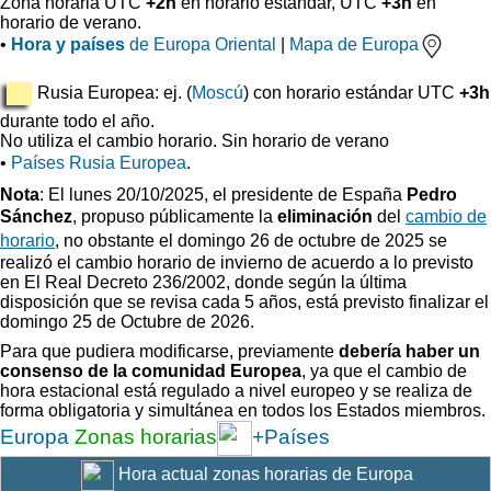
Zona horaria UTC
+2h
en horario estándar, UTC
+3h
en
horario de verano.
•
Hora y países
de Europa Oriental
|
Mapa de Europa
Rusia Europea: ej. (
Moscú
) con horario estándar UTC
+3h
durante todo el año.
No utiliza el cambio horario. Sin horario de verano
•
Países Rusia Europea
.
Nota
: El lunes 20/10/2025, el presidente de España
Pedro
Sánchez
, propuso
públicamente la
eliminación
del
cambio de
horario
, no obstante el domingo 26 de octubre de 2025 se
realizó el cambio horario de invierno
de acuerdo a lo previsto
en El Real Decreto 236/2002, donde según la última
disposición que se revisa cada 5 años, está previsto finalizar el
domingo 25 de Octubre de 2026.
Para que pudiera modificarse, previamente
debería haber un
consenso de la comunidad Europea
, ya que el cambio de
hora estacional está regulado a nivel europeo y se realiza de
forma obligatoria y simultánea en todos los Estados miembros.
Europa
Zonas horarias
+Países
Hora actual zonas horarias de Europa