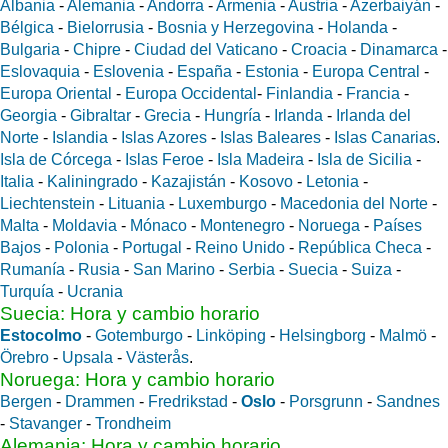
Albania
-
Alemania
-
Andorra
-
Armenia
-
Austria
-
Azerbaiyán
-
Bélgica
-
Bielorrusia
-
Bosnia y Herzegovina
-
Holanda
-
Bulgaria
-
Chipre
-
Ciudad del Vaticano
-
Croacia
-
Dinamarca
-
Eslovaquia
-
Eslovenia
-
España
-
Estonia
-
Europa Central
-
Europa Oriental
-
Europa Occidental
-
Finlandia
-
Francia
-
Georgia
-
Gibraltar
-
Grecia
-
Hungría
-
Irlanda
-
Irlanda del
Norte
-
Islandia
-
Islas Azores
-
Islas Baleares
-
Islas Canarias
.
Isla de Córcega
-
Islas Feroe
-
Isla Madeira
-
Isla de Sicilia
-
Italia
-
Kaliningrado
-
Kazajistán
-
Kosovo
-
Letonia
-
Liechtenstein
-
Lituania
-
Luxemburgo
-
Macedonia del Norte
-
Malta
-
Moldavia
-
Mónaco
-
Montenegro
-
Noruega
-
Países
Bajos
-
Polonia
-
Portugal
-
Reino Unido
-
República Checa
-
Rumanía
-
Rusia
-
San Marino
-
Serbia
-
Suecia
-
Suiza
-
Turquía
-
Ucrania
Suecia: Hora y cambio horario
Estocolmo
-
Gotemburgo
-
Linköping
-
Helsingborg
-
Malmö
-
Örebro
-
Upsala
-
Västerås
.
Noruega: Hora y cambio horario
Bergen
-
Drammen
-
Fredrikstad
-
Oslo
-
Porsgrunn
-
Sandnes
-
Stavanger
-
Trondheim
Alemania: Hora y cambio horario