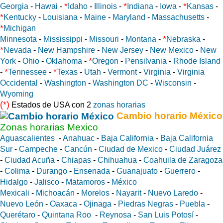
*
*
*
Georgia
-
Hawai
-
Idaho
-
Illinois
-
Indiana
-
Iowa
-
Kansas
-
*
Kentucky
-
Louisiana
-
Maine
-
Maryland
-
Massachusetts
-
*
Michigan
*
Minnesota
-
Mississippi
-
Missouri
-
Montana
-
Nebraska
-
*
Nevada
-
New Hampshire
-
New Jersey
-
New Mexico
-
New
*
York
-
Ohio
-
Oklahoma
-
Oregon
-
Pensilvania
-
Rhode Island
*
*
-
Tennessee
-
Texas
-
Utah
-
Vermont
-
Virginia
-
Virginia
Occidental
-
Washington
-
Washington DC
-
Wisconsin
-
Wyoming
(*)
Estados de USA con 2
zonas horarias
Cambio horario México
Zonas horarias Mexico
Aguascalientes
-
Anahuac
-
Baja California
-
Baja California
Sur
-
Campeche
-
Cancún
-
Ciudad de Mexico
-
Ciudad Juárez
-
Ciudad Acuña
-
Chiapas
-
Chihuahua
-
Coahuila de Zaragoza
-
Colima
-
Durango
-
Ensenada
-
Guanajuato
-
Guerrero
-
Hidalgo
-
Jalisco
-
Matamoros
-
México
Mexicali
-
Michoacán
-
Morelos
-
Nayarit
-
Nuevo Laredo
-
Nuevo León
-
Oaxaca
-
Ojinaga
-
Piedras Negras
-
Puebla
-
Querétaro
-
Quintana Roo
-
Reynosa
-
San Luis Potosí
-