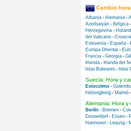
Cambio hora
Albania
-
Alemania
-
A
Azerbaiyán
-
Bélgica
Herzegovina
-
Holan
del Vaticano
-
Croaci
Eslovenia
-
España
-
Europa Oriental
-
Eur
Francia
-
Georgia
-
Gi
Irlanda
-
Irlanda del N
Islas Baleares
-
Islas
Suecia: Hora y ca
Estocolmo
-
Gotemb
Helsingborg
-
Malmö
Alemania: Hora y 
Berlín
-
Bremen
-
Col
Dusseldorf
-
Essen
-
F
Hannover
-
Leipzig
-