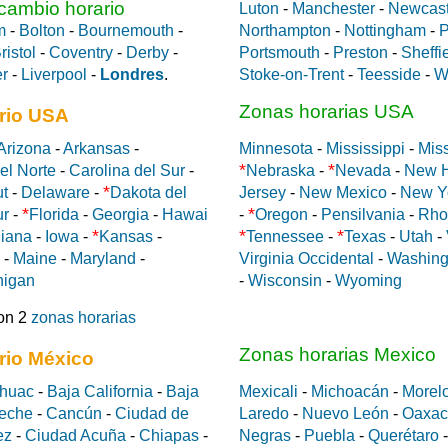
 cambio horario
Luton
-
Manchester
-
Newcast
m
-
Bolton
-
Bournemouth
-
Northampton
-
Nottingham
-
P
ristol
-
Coventry
-
Derby
-
Portsmouth
-
Preston
-
Sheffi
er
-
Liverpool
-
Londres
.
Stoke-on-Trent
-
Teesside
-
W
Zonas horarias USA
rio USA
Arizona
-
Arkansas
-
Minnesota
-
Mississippi
-
Miss
*
*
el Norte
-
Carolina del Sur
-
Nebraska
-
Nevada
-
New 
*
ut
-
Delaware
-
Dakota del
Jersey
-
New Mexico
-
New Y
*
*
ur
-
Florida
-
Georgia
-
Hawai
-
Oregon
-
Pensilvania
-
Rho
*
*
*
diana
-
Iowa
-
Kansas
-
Tennessee
-
Texas
-
Utah
-
-
Maine
-
Maryland
-
Virginia Occidental
-
Washing
higan
-
Wisconsin
-
Wyoming
on 2
zonas horarias
Zonas horarias Mexico
rio México
huac
-
Baja California
-
Baja
Mexicali
-
Michoacán
-
Morel
eche
-
Cancún
-
Ciudad de
Laredo
-
Nuevo León
-
Oaxac
ez
-
Ciudad Acuña
-
Chiapas
-
Negras
-
Puebla
-
Querétaro