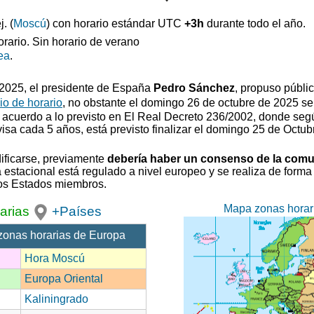
. (
Moscú
) con horario estándar UTC
+3h
durante todo el año.
orario. Sin horario de verano
ea
.
0/2025, el presidente de España
Pedro Sánchez
, propuso
públi
o de horario
, no obstante el domingo 26 de octubre de 2025 se
 acuerdo a lo previsto en El Real Decreto 236/2002, donde segú
visa cada 5 años, está previsto finalizar el domingo 25 de Octub
ificarse, previamente
debería haber un consenso de la com
estacional está regulado a nivel europeo y se realiza de forma 
los Estados miembros.
Mapa zonas horar
arias
+Países
zonas horarias de Europa
Hora Moscú
Europa Oriental
Kaliningrado