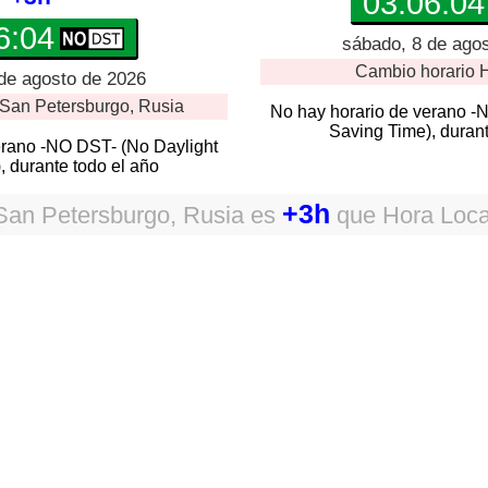
03:06:05
6:05
sábado, 8 de ago
Cambio horario
H
de agosto de 2026
San Petersburgo, Rusia
No hay horario de verano -
Saving Time), durant
erano -NO DST- (No Daylight
, durante todo el año
+3h
San Petersburgo, Rusia
es
que
Hora Loca