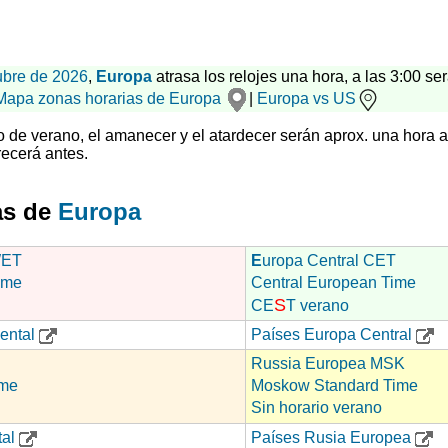
ubre de 2026
,
Europa
atrasa los relojes una hora, a las 3:00 ser
Mapa zonas horarias de Europa
|
Europa vs US
rio de verano, el amanecer y el atardecer serán aprox. una hora 
ecerá antes.
as de
Europa
WET
E
uropa Central CET
ime
Central European Time
S
CE
T verano
ental
Países Europa Central
Russia Europea MSK
ime
Moskow Standard Time
Sin horario verano
tal
Países Rusia Europea