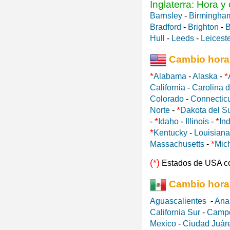
Inglaterra: Hora y
Barnsley
-
Birmingha
Bradford
-
Brighton
-
B
Hull
-
Leeds
-
Leicest
Cambio hora
*
*
Alabama
-
Alaska
-
California
-
Carolina d
Colorado
-
Connectic
*
Norte
-
Dakota del S
*
*
-
Idaho
-
Illinois
-
In
*
Kentucky
-
Louisiana
*
Massachusetts
-
Mic
(*)
Estados de USA c
Cambio hora
Aguascalientes
-
Ana
California Sur
-
Camp
Mexico
-
Ciudad Juár