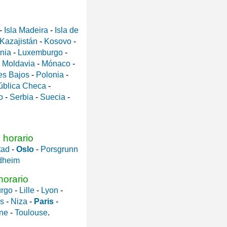
-
Isla Madeira
-
Isla de
Kazajistán
-
Kosovo
-
ania
-
Luxemburgo
-
-
Moldavia
-
Mónaco
-
es Bajos
-
Polonia
-
ública Checa
-
o
-
Serbia
-
Suecia
-
 horario
tad
-
Oslo
-
Porsgrunn
dheim
horario
urgo
-
Lille
-
Lyon
-
s
-
Niza
-
Paris
-
nne
-
Toulouse
.