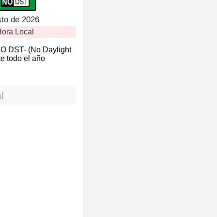
sto de 2026
ora Local
NO DST- (No Daylight
e todo el año
l