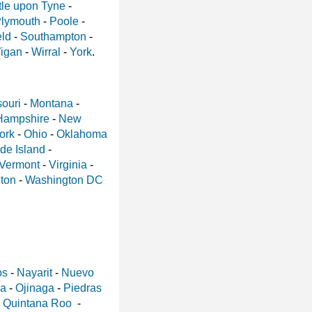
le upon Tyne
-
lymouth
-
Poole
-
eld
-
Southampton
-
igan
-
Wirral
-
York
.
ouri
-
Montana
-
Hampshire
-
New
ork
-
Ohio
-
Oklahoma
de Island
-
Vermont
-
Virginia
-
ton
-
Washington DC
os
-
Nayarit
-
Nuevo
a
-
Ojinaga
-
Piedras
-
Quintana Roo
-