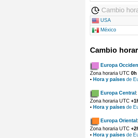
Cambio hora
USA
México
Cambio horar
Europa Occiden
Zona horaria UTC
0h
•
Hora y países
de Eu
Europa Central
:
Zona horaria UTC
+1
•
Hora y países
de Eu
Europa Oriental
Zona horaria UTC
+2
•
Hora y países
de Eu