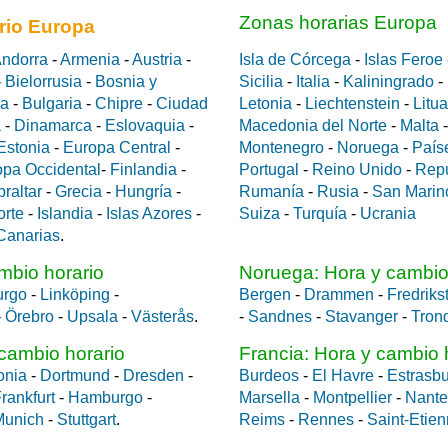
Zonas horarias Europa
rio Europa
ndorra
-
Armenia
-
Austria
-
Isla de Córcega
-
Islas Feroe
-
Bielorrusia
-
Bosnia y
Sicilia
-
Italia
-
Kaliningrado
-
da
-
Bulgaria
-
Chipre
-
Ciudad
Letonia
-
Liechtenstein
-
Litu
a
-
Dinamarca
-
Eslovaquia
-
Macedonia del Norte
-
Malta
Estonia
-
Europa Central
-
Montenegro
-
Noruega
-
País
opa Occidental
-
Finlandia
-
Portugal
-
Reino Unido
-
Rep
braltar
-
Grecia
-
Hungría
-
Rumanía
-
Rusia
-
San Marin
orte
-
Islandia
-
Islas Azores
-
Suiza
-
Turquía
-
Ucrania
 Canarias
.
mbio horario
Noruega: Hora y cambio
urgo
-
Linköping
-
Bergen
-
Drammen
-
Fredriks
-
Örebro
-
Upsala
-
Västerås
.
-
Sandnes
-
Stavanger
-
Tron
cambio horario
Francia: Hora y cambio 
onia
-
Dortmund
-
Dresden
-
Burdeos
-
El Havre
-
Estrasb
rankfurt
-
Hamburgo
-
Marsella
-
Montpellier
-
Nante
Munich
-
Stuttgart
.
Reims
-
Rennes
-
Saint-Etie