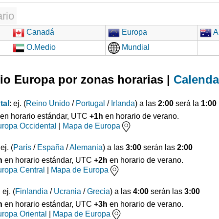
rio
Canadá
Europa
Au
O.Medio
Mundial
io Europa por zonas horarias |
Calenda
tal
: ej. (
Reino Unido
/
Portugal
/
Irlanda
) a las
2:00
será la
1:00
en horario estándar, UTC
+1h
en horario de verano.
ropa Occidental
|
Mapa de Europa
 ej. (
París
/
España
/
Alemania
) a las
3:00
serán las
2:00
h
en horario estándar, UTC
+2h
en horario de verano.
ropa Central
|
Mapa de Europa
: ej. (
Finlandia
/
Ucrania
/
Grecia
) a las
4:00
serán las
3:00
h
en horario estándar, UTC
+3h
en horario de verano.
ropa Oriental
|
Mapa de Europa