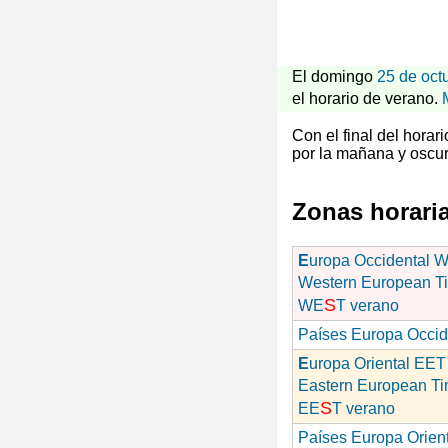
El domingo
25 de oct
el horario de verano.
Con el final del hora
por la mañana y oscur
Zonas horari
E
uropa Occidental 
Western European T
S
WE
T verano
Países Europa Occid
E
uropa Oriental EET
Eastern European T
S
EE
T verano
Países Europa Orien