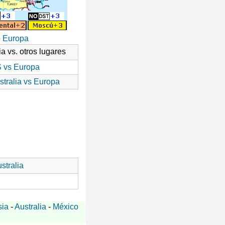
o Europa
ia vs. otros lugares
 vs Europa
stralia vs Europa
stralia
sia
-
Australia
-
México