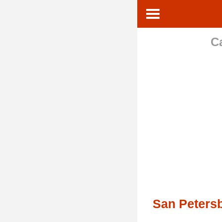
C
San Peters