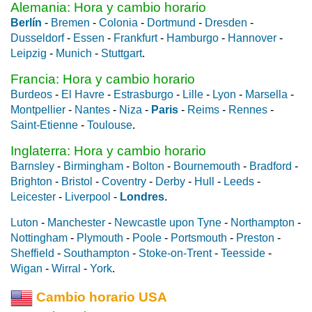
Alemania: Hora y cambio horario
Berlín
-
Bremen
-
Colonia
-
Dortmund
-
Dresden
-
Dusseldorf
-
Essen
-
Frankfurt
-
Hamburgo
-
Hannover
-
Leipzig
-
Munich
-
Stuttgart
.
Francia: Hora y cambio horario
Burdeos
-
El Havre
-
Estrasburgo
-
Lille
-
Lyon
-
Marsella
-
Montpellier
-
Nantes
-
Niza
-
Paris
-
Reims
-
Rennes
-
Saint-Etienne
-
Toulouse
.
Inglaterra: Hora y cambio horario
Barnsley
-
Birmingham
-
Bolton
-
Bournemouth
-
Bradford
-
Brighton
-
Bristol
-
Coventry
-
Derby
-
Hull
-
Leeds
-
Leicester
-
Liverpool
-
Londres
.
Luton
-
Manchester
-
Newcastle upon Tyne
-
Northampton
-
Nottingham
-
Plymouth
-
Poole
-
Portsmouth
-
Preston
-
Sheffield
-
Southampton
-
Stoke-on-Trent
-
Teesside
-
Wigan
-
Wirral
-
York
.
Cambio horario USA