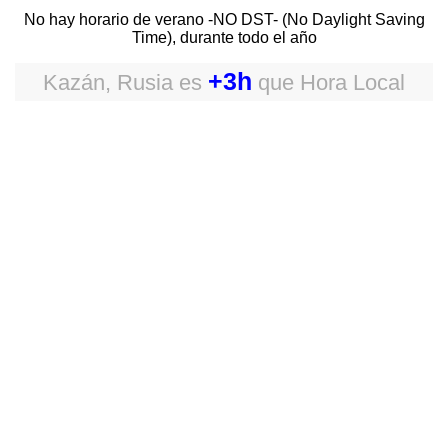
No hay horario de verano -NO DST- (No Daylight Saving
Time), durante todo el año
+3h
Kazán, Rusia
es
que
Hora Local