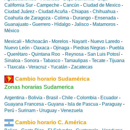
California Sur
-
Campeche
-
Cancún
-
Ciudad de Mexico
-
Ciudad Juárez
-
Ciudad Acuña
-
Chiapas
-
Chihuahua
-
Coahuila de Zaragoza
-
Colima
-
Durango
-
Ensenada
-
Guanajuato
-
Guerrero
-
Hidalgo
-
Jalisco
-
Matamoros
-
México
Mexicali
-
Michoacán
-
Morelos
-
Nayarit
-
Nuevo Laredo
-
Nuevo León
-
Oaxaca
-
Ojinaga
-
Piedras Negras
-
Puebla
-
Querétaro
-
Quintana Roo
-
Reynosa
-
San Luis Potosí
-
Sinaloa
-
Sonora
-
Tabasco
-
Tamaulipas
-
Tecate
-
Tijuana
-
Tlaxcala
-
Veracruz
-
Yucatán
-
Zacatecas
Cambio horario Sudamérica
Zonas horarias Sudamerica
Argentina
-
Bolivia
-
Brasil
-
Chile
-
Colombia
-
Ecuador
-
Guayana Francesa
-
Guyana
-
Isla de Pascua
-
Paraguay
-
Perú
-
Surinam
-
Uruguay
-
Venezuela
Cambio horario C. América