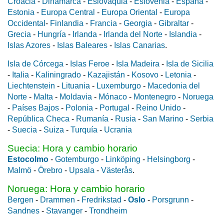
Croacia
-
Dinamarca
-
Eslovaquia
-
Eslovenia
-
España
-
Estonia
-
Europa Central
-
Europa Oriental
-
Europa
Occidental
-
Finlandia
-
Francia
-
Georgia
-
Gibraltar
-
Grecia
-
Hungría
-
Irlanda
-
Irlanda del Norte
-
Islandia
-
Islas Azores
-
Islas Baleares
-
Islas Canarias
.
Isla de Córcega
-
Islas Feroe
-
Isla Madeira
-
Isla de Sicilia
-
Italia
-
Kaliningrado
-
Kazajistán
-
Kosovo
-
Letonia
-
Liechtenstein
-
Lituania
-
Luxemburgo
-
Macedonia del
Norte
-
Malta
-
Moldavia
-
Mónaco
-
Montenegro
-
Noruega
-
Países Bajos
-
Polonia
-
Portugal
-
Reino Unido
-
República Checa
-
Rumanía
-
Rusia
-
San Marino
-
Serbia
-
Suecia
-
Suiza
-
Turquía
-
Ucrania
Suecia: Hora y cambio horario
Estocolmo
-
Gotemburgo
-
Linköping
-
Helsingborg
-
Malmö
-
Örebro
-
Upsala
-
Västerås
.
Noruega: Hora y cambio horario
Bergen
-
Drammen
-
Fredrikstad
-
Oslo
-
Porsgrunn
-
Sandnes
-
Stavanger
-
Trondheim