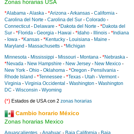
Zonas horarias USA
*
*
Alabama
-
Alaska
-
Arizona
-
Arkansas
-
California
-
Carolina del Norte
-
Carolina del Sur
-
Colorado
-
*
*
Connecticut
-
Delaware
-
Dakota del Norte
-
Dakota del
*
*
*
Sur
-
Florida
-
Georgia
-
Hawai
-
Idaho
-
Illinois
-
Indiana
*
*
-
Iowa
-
Kansas
-
Kentucky
-
Louisiana
-
Maine
-
*
Maryland
-
Massachusetts
-
Michigan
*
Minnesota
-
Mississippi
-
Missouri
-
Montana
-
Nebraska
-
*
Nevada
-
New Hampshire
-
New Jersey
-
New Mexico
-
*
New York
-
Ohio
-
Oklahoma
-
Oregon
-
Pensilvania
-
*
*
Rhode Island
-
Tennessee
-
Texas
-
Utah
-
Vermont
-
Virginia
-
Virginia Occidental
-
Washington
-
Washington
DC
-
Wisconsin
-
Wyoming
(*)
Estados de USA con 2
zonas horarias
Cambio horario México
Zonas horarias Mexico
Aguascalientes
-
Anahuac
-
Baja California
-
Baja