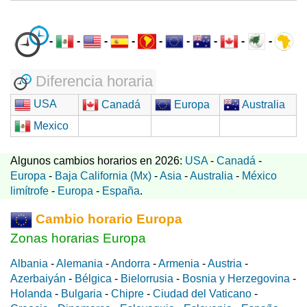
-
-
-
-
-
-
-
-
-
Diferencia horaria
USA
Canadá
Europa
Australia
Mexico
Algunos cambios horarios en 2026:
USA
-
Canadá
-
Europa
-
Baja California (Mx)
-
Asia
-
Australia
-
México
limítrofe
-
Europa
-
España
.
Cambio horario Europa
Zonas horarias Europa
Albania
-
Alemania
-
Andorra
-
Armenia
-
Austria
-
Azerbaiyán
-
Bélgica
-
Bielorrusia
-
Bosnia y Herzegovina
-
Holanda
-
Bulgaria
-
Chipre
-
Ciudad del Vaticano
-