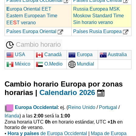
Países Europa Occidental
Países Europa Central
E
uropa Oriental EET
Russia Europea MSK
Eastern European Time
Moskow Standard Time
S
Sin horario verano
EE
T verano
Países Europa Oriental
Países Rusia Europea
Cambio horario
USA
Canadá
Europa
Australia
México
O.Medio
Mundial
Cambio horario Europa por zonas
horarias |
Calendario 2026
Europa Occidental
: ej. (
Reino Unido
/
Portugal
/
Irlanda
) a las
2:00
será la
1:00
Zona horaria UTC
0h
en horario estándar, UTC
+1h
en
horario de verano.
•
Hora y países
de Europa Occidental
|
Mapa de Europa